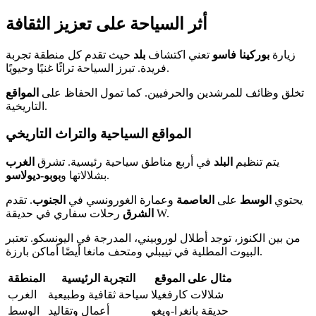
أثر السياحة على تعزيز الثقافة
زيارة
بوركينا فاسو
تعني اكتشاف
بلد
حيث تقدم كل منطقة تجربة
فريدة. تبرز السياحة تراثًا غنيًا وحيويًا.
تخلق وظائف للمرشدين والحرفيين. كما تمول الحفاظ على
المواقع
التاريخية.
المواقع السياحية والتراث التاريخي
يتم تنظيم
البلد
في أربع مناطق سياحية رئيسية. تشرق
الغرب
.
بشلالاتها و
بوبو-ديولاسو
يحتوي
الوسط
على
العاصمة
وعمارة الغورونسي في
الجنوب
. تقدم
رحلات سفاري في حديقة W.
الشرق
من بين الكنوز، توجد أطلال لوروبيني، المدرجة في اليونسكو. تعتبر
البيوت المطلية في تييبلي ومتحف مانغا أيضًا أماكن بارزة.
مثال على الموقع
التجربة الرئيسية
المنطقة
شلالات كارفغيلا
سياحة ثقافية وطبيعية
الغرب
حديقة بانغرا-ويغو
أعمال وتقاليد
الوسط