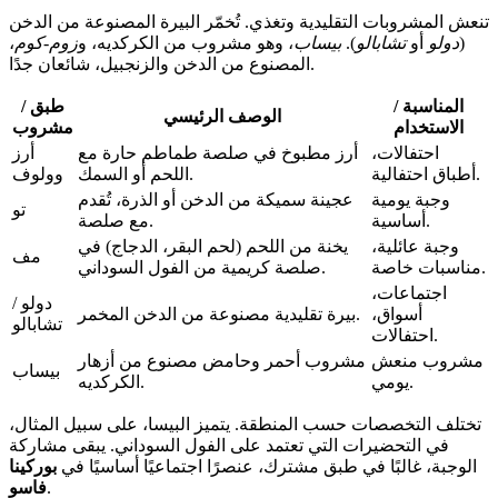
تنعش المشروبات التقليدية وتغذي. تُخمّر البيرة المصنوعة من الدخن
(
دولو
أو
تشابالو
).
بيساب
، وهو مشروب من الكركديه، و
زوم-كوم
،
المصنوع من الدخن والزنجبيل، شائعان جدًا.
المناسبة /
طبق /
الوصف الرئيسي
الاستخدام
مشروب
احتفالات،
أرز مطبوخ في صلصة طماطم حارة مع
أرز
أطباق احتفالية.
اللحم أو السمك.
وولوف
وجبة يومية
عجينة سميكة من الدخن أو الذرة، تُقدم
تو
أساسية.
مع صلصة.
وجبة عائلية،
يخنة من اللحم (لحم البقر، الدجاج) في
مف
مناسبات خاصة.
صلصة كريمية من الفول السوداني.
اجتماعات،
دولو /
أسواق،
بيرة تقليدية مصنوعة من الدخن المخمر.
تشابالو
احتفالات.
مشروب منعش
مشروب أحمر وحامض مصنوع من أزهار
بيساب
يومي.
الكركديه.
تختلف التخصصات حسب المنطقة. يتميز البيسا، على سبيل المثال،
في التحضيرات التي تعتمد على الفول السوداني. يبقى مشاركة
الوجبة، غالبًا في طبق مشترك، عنصرًا اجتماعيًا أساسيًا في
بوركينا
.
فاسو