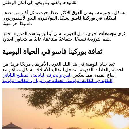
تقاليدها ولغتها وتاريخها إلى الكل الوطني.
تشكل مجموعة موسي
العرق
الأكثر عددًا، حيث تمثل أكثر من نصف
السكان
في
بوركينا فاسو
. يشكل الفولانيون، البدو الأسطوريون،
عمودًا آخر مهمًا.
تثري
مجتمعات
أخرى، مثل الغورمانشي أو البوبو، هذه الصورة. تخلق
.
هذه التوزيعة نسيجًا اجتماعيًا متناغمًا، غالبًا ما يتجاوز
الحدود
ثقافة بوركينا فاسو في الحياة اليومية
تعد حياة اليومية في هذا البلد الغربي الأفريقي مزيجًا فريدًا من
الحداثة والعادات القديمة. تتداخل التقاليد الأسلاف بشكل متناغم مع
إيقاع المدن، مما يعكس
الفن والحرف اليابانية، المطبخ الياباني
.
التقليدي، الثقافة اليابانية، الحداثة في اليابان، التقاليد اليابانية