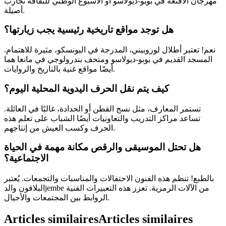
مهرجان الأقنعة في بوبو-ديولاسو أو الأسبوع الوطني للثقافة تجارب
أصيلة.
هل توجد مواقع تاريخية رئيسية يجب زيارتها؟
نعم! تعتبر أطلال لوروبيني، المدرجة في اليونسكو، مثيرة للاهتمام.
المسجد القديم في بوبو-ديولاسو ومتحف بندرولوجي في مانغا هما
أيضًا مواقع غنية بالتاريخ والروايات.
كيف يتم نقل الحرف اليدوية المحلية اليوم؟
تستمر المعارف، مثل نسج القطن أو الحدادة، غالبًا في العائلة.
تساعد مراكز التدريب والتعاونيات أيضًا الشباب على تعلم هذه
الحرف وكسب العيش من إنتاجهم.
هل تحتل الموسيقى والرقص مكانة مهمة في الحياة
الاجتماعية؟
بالطبع! تنظم هذه الفنون الاحتفالات والمناسبات والتجمعات. يُعتبر
البلافون والدjembe من الآلات الرمزية. تعزز هذه التعبيرات الفنية
الروابط بين المجتمعات والأجيال.
Articles similaires
Articles similaires