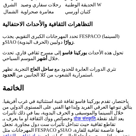
الحديقة الوطنية W
رحلات سفاري وصيد
الشرق
كثبان أورسي
مغامرة صحراوية
الشمال
التظاهرات الثقافية والأحداث الاحتفالية
تحدد المهرجانات الكبرى التقويم. يجذب FESPACO (السينما)
دوليين.
زوارًا
وSIAO (الحرف اليدوية)
تحول هذه الأحداث
بوركينا فاسو
إلى مسرح ثقافي قاري. تحدث
الموسم السياحي.
خلال
أشهر
تثري الدورات العابرة للحدود مع
ساحل العاج
التجربة. تظهر
.
استمرارية الشعوب من كلا الجانبين من
الحدود
الخاتمة
باختصار، تقدم بوركينا فاسو ثقافة غنية استثنائية في غرب أفريقيا.
يتألق تنوعها العرقي الفريد وإبداعها الفني على المستوى الدولي من
خلال السينما والموسيقى و الحرف اليدوية، بما في ذلك تأثيرات
.يعد البلد نقطة
वोक संस्कृति
وخصائص ووك الثقافة أو ما يعرف بـ
تقاطع ثقافية حيث تتداخل تأثيرات ست دول مجاورة. تجعل
المهرجانات مثل FESPACO وSIAO منها عاصمة ثقافية للقارة،
تجذب زوارًا من جميع أنحاء العالم. كما تساهم
شيك ثقافي، الثقافة