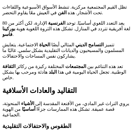
تظل القيم المجتمعية مركزية. تنشط الأسواق الأسبوعية واللقاءات
في العيش معًا يقاوم التحضر.
تحت الأشجار. هذه
الفن
يعد التعدد اللغوي أساسيًا. توحد
الفرنسية
الإدارة، لكن أكثر من 80
لغة أفريقية تتردد في المنازل. تشكل هذه الثروة اللغوية هوية
بوركينا
.
فاسو
تتميز
التسامح الديني
المثالي أيضًا
الحياة
الاجتماعية. يتعايش
المسلمون والمسيحيون والديانات التقليدية بشكل
سلمي
. غالبًا ما
يشاركون نفس المساحات والاحتفالات.
تعد هذه التناغم بين
المجتمعات
المختلفة ركيزة من ركائز
الثقافة
الوطنية. تجعل الحياة اليومية في هذا
البلد
هادئة ومرحب بها بشكل
خاص.
التقاليد والعادات الأسلافية
يروي التراث غير المادي، من الأقنعة المقدسة إلى
الأشياء
المنحوتة،
قصة عميقة. تشكل هذه الممارسات جزءًا
أساسيًا
من الهوية
الجماعية.
الطقوس والاحتفالات التقليدية