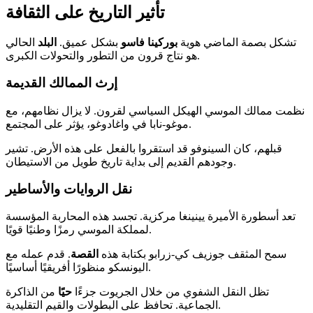
تأثير التاريخ على الثقافة
تشكل بصمة الماضي هوية
بوركينا فاسو
بشكل عميق.
البلد
الحالي
هو نتاج قرون من التطور والتحولات الكبرى.
إرث الممالك القديمة
نظمت ممالك الموسي الهيكل السياسي لقرون. لا يزال نظامهم، مع
موغو-نابا في واغادوغو، يؤثر على المجتمع.
قبلهم، كان السينوفو قد استقروا بالفعل على هذه الأرض. تشير
وجودهم القديم إلى بداية تاريخ طويل من الاستيطان.
نقل الروايات والأساطير
تعد أسطورة الأميرة يينينغا مركزية. تجسد هذه المحاربة المؤسسة
لمملكة الموسي رمزًا وطنيًا قويًا.
سمح المثقف جوزيف كي-زرابو بكتابة هذه
القصة
. قدم عمله مع
اليونسكو منظورًا أفريقيًا أساسيًا.
تظل النقل الشفوي من خلال الجريوت جزءًا
حيًا
من الذاكرة
الجماعية. تحافظ على البطولات والقيم التقليدية.