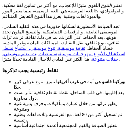
تعتبر
التنوع
اللغوي مثيرًا للإعجاب، مع أكثر من ثمانين لغة محكية.
اللغة الفرنسية هي اللغة الرسمية، بينما يعتبر المورé، والفولفولدي،
والديولا لغات وطنية. يعزز هذا التنوع التعايش المتناغم.
تجد الضيافة الأسطورية لسكانها جذورها في هذه التقليد السلمي.
الموسيقى النابضة، والرقصات الديناميكية، والنسيج الملون تحدد
هويتها. يعد الحفاظ على التراث، بما في ذلك ثقافة، تراث، تراث
ثقافي، تنوع ثقافي، نقل التقاليد، الممتلكات المادية وغير المادية،
قضايا الحفاظ،
ثقافة موسيقية، تنوع موسيقي، استماع نشط،
استكشاف الأنواع، مهرجانات موسيقية، منصات بث، تعلم موسيقي،
، هذا الكنز غير المادي للأجيال القادمة تحديًا مثيرًا.
حفلات متنوعة
نقاط رئيسية يجب تذكرها
بوركينا فاسو
هي أمة في
غرب أفريقيا
تتميز بتنوع عرقي كبير
جدًا.
يعد إقليمها، في قلب الساحل، نقطة تقاطع ثقافية تتأثر بست
دول مجاورة.
يظهر تراثها من خلال عمارة ومأكولات وحرف يدوية غنية
ومتنوعة.
تم تسجيل أكثر من 80 لغة، مع الفرنسية وثلاث لغات وطنية
رئيسية.
تعتبر الضيافة والقيم المجتمعية أعمدة اجتماعية أساسية.