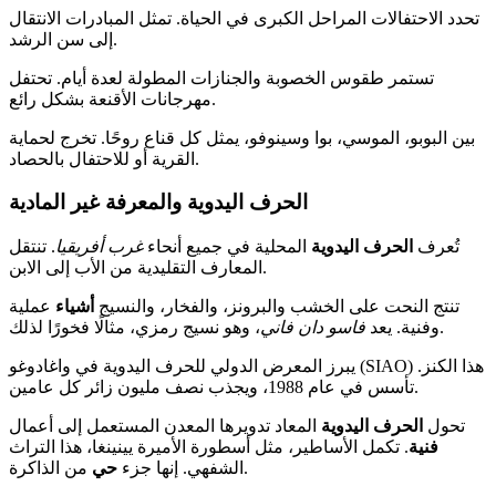
تحدد الاحتفالات المراحل الكبرى في الحياة. تمثل المبادرات الانتقال
إلى سن الرشد.
تستمر طقوس الخصوبة والجنازات المطولة لعدة أيام. تحتفل
مهرجانات الأقنعة بشكل رائع.
بين البوبو، الموسي، بوا وسينوفو، يمثل كل قناع روحًا. تخرج لحماية
القرية أو للاحتفال بالحصاد.
الحرف اليدوية والمعرفة غير المادية
تُعرف
الحرف اليدوية
المحلية في جميع أنحاء
غرب أفريقيا
. تنتقل
المعارف التقليدية من الأب إلى الابن.
تنتج النحت على الخشب والبرونز، والفخار، والنسيج
أشياء
عملية
، وهو نسيج رمزي، مثالًا فخورًا لذلك.
وفنية. يعد
فاسو دان فاني
يبرز المعرض الدولي للحرف اليدوية في واغادوغو (SIAO) هذا الكنز.
تأسس في عام 1988، ويجذب نصف مليون زائر كل عامين.
تحول
الحرف اليدوية
المعاد تدويرها المعدن المستعمل إلى أعمال
فنية
. تكمل الأساطير، مثل أسطورة الأميرة يينينغا، هذا التراث
من الذاكرة.
الشفهي. إنها جزء
حي