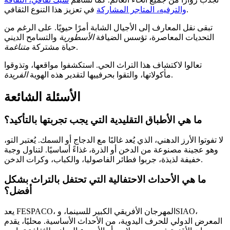
في تعزيز هذا التنوع الثقافي.
والترفيه، المتاجر المشاركة
تبقى نقل المعارف إلى الأجيال الشابة أمرًا حيويًا. على الرغم من
التحديات المعاصرة، تؤسس الضيافة
الأسطورية
والتسامح الديني
.
حياة مشتركة
متناغمة
تعالوا لاكتشاف هذا التراث الحي. استكشفوا مواقعها، وتذوقوا
.
مأكولاتها، والتقوا بحرفييها لتقدير هذه الهوية
الفريدة
الأسئلة الشائعة
ما هي الأطباق التقليدية التي يجب تجربتها بالتأكيد؟
لا تفوتوا الأرز الدهني، الذي يُعد غالبًا مع الدجاج أو السمك. يُعتبر التو،
وهو عجينة مصنوعة من الدخن أو الذرة، غذاءً أساسيًا. لتناول وجبة
خفيفة لذيذة، جربوا فطائر الفاصوليا، والكباب، وكرات الدخن.
ما هي الأحداث الاحتفالية التي تحتفل بالتراث بشكل
أفضل؟
يعد FESPACO، المهرجان الأفريقي الكبير للسينما، وSIAO،
المعرض الدولي للحرف اليدوية، من الأحداث الأساسية. محليًا، يقدم