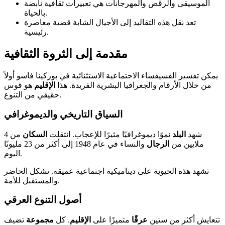
الموسيقى والرقص والمهرجانات هي تعبيرات ثقافية نابضة
بالحياة.
تعد نقل هذه التقاليد إلى الأجيال الشابة قضية معاصرة
رئيسية.
مقدمة إلى الثروة الثقافية
يمكن تفسير الفسيفساء الاجتماعية الاستثنائية في بوركينا فاسو أولاً
من خلال الأرقام والجغرافيا البشرية الفريدة. هذا
الإقليم
هو قوس
حقيقي من التنوع.
السياق التاريخي والديموغرافي
شهد
البلد
نموًا ديموغرافيًا مثيرًا للإعجاب. انتقلت
السكان
من 4
ملايين من
الرجال
والنساء في عام 1948 إلى أكثر من 23 مليونًا
اليوم.
تشهد هذه الحيوية على ديناميكية اجتماعية عميقة. تشكل الحاضر
والمستقبل للأمة.
أصول التنوع العرقي
تتعايش أكثر من ستين
عرقًا
متميزًا على
الإقليم
. كل
مجموعة
تضيف