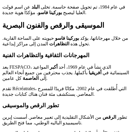
في عام 1984، تم تحويل صفحة حاسمة. تخلى
البلد
عن اسم فولت
، مؤكدًا هوية جديدة.
العليا ليصبح
بوركينا فاسو
الموسيقى والرقص والفنون البصرية
من خلال مهرجاناتها، يؤكد
بوركينا فاسو
حيويته على الساحة القارية.
المدن إلى مراكز إبداعية.
تحول هذه
التظاهرات
المهرجانات الثقافية والتظاهرات الفنية
يعد FESPACO، الذي نشأ في عام 1969، أحد
أكبر
المواعيد
السينمائية في
أفريقيا
بأكملها. يجذب محترفين من جميع أنحاء العالم
كل عامين.
إلى
العاصمة
تقدم Récréatrales، التي أُطلقت في عام 2002، مكانًا فريدًا للمسرح
المعاصر. يستكشف مئة فنان هناك كتابات جديدة.
تطور الرقص والموسيقى
تطور
الرقص
من الأشكال التقليدية إلى تعبير معاصر. أسست إيرين
تاسيمبيدو الباليه الوطني، مما فتح الطريق.