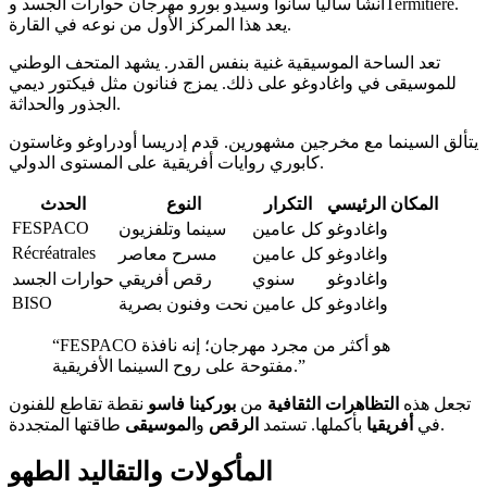
أنشأ ساليا سانوا وسيدو بورو مهرجان حوارات الجسد وTermitière.
يعد هذا المركز الأول من نوعه في القارة.
تعد الساحة الموسيقية غنية بنفس القدر. يشهد المتحف الوطني
للموسيقى في واغادوغو على ذلك. يمزج فنانون مثل فيكتور ديمي
الجذور والحداثة.
يتألق السينما مع مخرجين مشهورين. قدم إدريسا أودراوغو وغاستون
كابوري روايات أفريقية على المستوى الدولي.
المكان الرئيسي
التكرار
النوع
الحدث
FESPACO
واغادوغو
كل عامين
سينما وتلفزيون
Récréatrales
واغادوغو
كل عامين
مسرح معاصر
واغادوغو
سنوي
رقص أفريقي
حوارات الجسد
BISO
واغادوغو
كل عامين
نحت وفنون بصرية
“FESPACO هو أكثر من مجرد مهرجان؛ إنه نافذة
مفتوحة على روح السينما الأفريقية.”
تجعل هذه
التظاهرات الثقافية
من
بوركينا فاسو
نقطة تقاطع للفنون
طاقتها المتجددة.
في
أفريقيا
بأكملها. تستمد
الرقص
و
الموسيقى
المأكولات والتقاليد الطهو