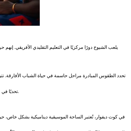
يلعب الشيوخ دورًا مركزيًا في التعليم التقليدي الأفريقي. إنه
تحدد الطقوس المبادرة مراحل حاسمة في حياة الشباب الأفارقة. تتيح ه
تعتبر نقل المعارف ancestrales تحديًا في مواجهة التحولات الاجتماعية. ومع ذلك، تظل أساسية للتنمية المستدامة والحفاظ على الهوية الثقافية الأفريقية.