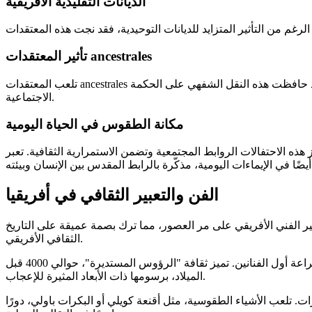
الديانات التقليدية الأفريقية
تأثير المعتقدات ancestrales
النقل الشفهي على الحكمة ancestrale في مواجهة التغيرات
الاجتماعية.
مكانة الطقوس في الحياة اليومية
ز هذه الاحتفالات الروابط المجتمعية وتضمن الاستمرارية الثقافية. تعبر
الفن والتعبير الثقافي في أفريقيا
عبير الفني الأفريقي على مر العصور، مما ترك بصمة عميقة على التاريخ
الثقافي الأفريقي.
تعود أولى آثار الفن الأفريقي إلى أكثر من 10,000 عام. توضح الرسوم الصخرية في تاسيلي ن أجير، التي تعود إلى 9000 إلى 10,000 عام، براعة أول الفنانين. تميز ثقافة "الرؤوس المستديرة"، حوالي 4000 قبل
الميلاد، برسومها ذات الأبعاد المثيرة للإعجاب.
ت. تلعب الأشياء الطقوسية، مثل أقنعة كويلي أو البكرات باولي، دورًا