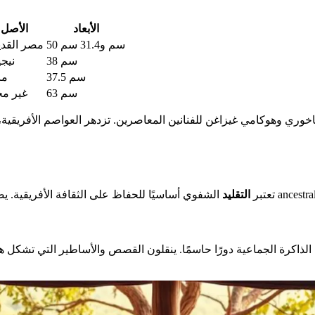
الأبعاد
الأصل
50 سم و31.4 سم
مصر القدي
38 سم
نيجي
37.5 سم
ما
63 سم
غير مح
اخوري وهوكامي غيزاغن للفنانين المعاصرين. تزدهر العواصم الأفريقية،
تعتبر
التقليد
الجماعية دورًا حاسمًا. ينقلون القصص والأساطير التي تشكل هوية الشعوب. في ا