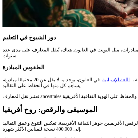
دور الشيوخ في التعليم
لمبادرات، مثل البويت في الغابون. هناك، تُنقل المعارف على مدى عدة
سنوات.
الطقوس المبادرة
 بـ
اللغة الإسبانية
. في الغابون، يوجد ما لا يقل عن 20 مجتمعًا مبادرة،
يساهم كل منها في الحفاظ على التقاليد.
الموسيقى والرقص: روح أفريقيا
افة الأفريقية. تعكس التنوع وعمق التقاليد ancestrales. في كوت ديفوار، تُعتبر الساحة الموسيقية ديناميكية بشكل خاص، حيث تصل مبيعات الألبومات إلى 300,000
إلى 400,000 نسخة للفنانين الأكثر شهرة.