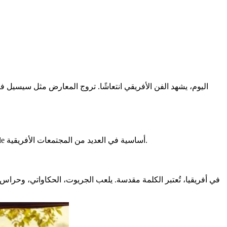
اليوم، يشهد الفن الأفريقي انتعاشًا. تروج المعارض مثل سيسيل ف
الشفوي أساسيًا للحفاظ على الثقافة الأفريقية. يضمن نقل التاريخ والأساطير والمعارف من جيل إلى جيل. هذه الطريقة ancestrale أساسية في العديد من المجتمعات الأفريقية.
في أفريقيا، تُعتبر الكلمة مقدسة. يلعب الجريوت، الحكاواتي، وحراس الذاكرة 