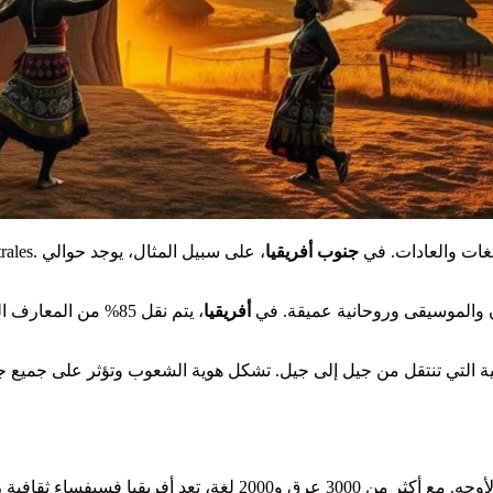
ن الشعوب واللغات والعادات. في
جنوب أفريقيا
، على سبيل المثال، يوجد حوالي
ثلاثين مجموعة عر
ون والموسيقى وروحانية عميقة. في
أفريقيا
، يتم نقل 85% من المعارف التقليدية شفهيًا. هذه النقل الشفهي ثمين جدًا لدرجة أنه يقال غالبًا: "في
ية التي تنتقل من جيل إلى جيل. تشكل هوية الشعوب وتؤثر على جميع جو
، تعكس تراثًا غنيًا ومتعدد الأوجه. مع أكثر من 3000 عرق