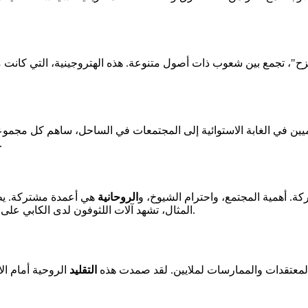
ح"، تجمع بين شعوب ذات أصول متنوعة. هذه الهتروجينية، التي كانت مصدر
اجميين في الغابة الاستوائية إلى المجتمعات في الساحل، ساهم كل مجم
نقل 80% من التقاليد شفهيًا، مما يحافظ على معارف s
كة. أهمية المجتمع، واحترام الشيوخ، و
الروحانية
هي أعمدة مشتركة. يظه
المثال، تشهد آلات اللثوفون لدى الكابي على تقاليد موسيقية قديمة لا تزال حية، رموزًا لتنوع ثقافي محفوظ ومُعزّز.
 المعتقدات والممارسات لملايين. لقد صمدت هذه
التقليد
الروحية أمام ال