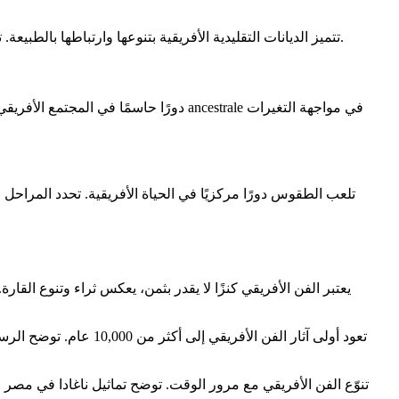
تتميز الديانات التقليدية الأفريقية بتنوعها وارتباطها بالطبيعة. تستند إلى الإيمان بوجود كائن أعلى، وأرواح أسلاف، وقوى طبيعية. على الرغم من التأثير المتزايد للديانات التوحيدية، فقد نجت هذه المعتقدات.
تلعب المعتقدات ancestrales دورًا حاسمًا في المجتم
تلعب الطقوس دورًا مركزيًا في الحياة الأفريقية. تحدد المراحل ا
يعتبر الفن الأفريقي كنزًا لا يقدر بثمن، يعكس ثراء وتنوع القا
تنوّع الفن الأفريقي مع مرور الوقت. توضح تماثيل ناغادا في مصر ا