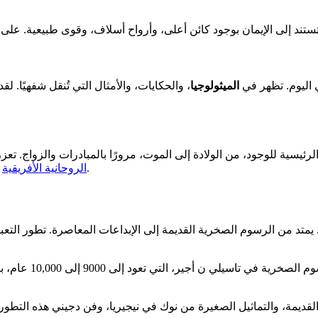
ع الأفريقي اليوم. تظهر في
الميثولوجيا
، والحكايات، والأمثال التي تُنقل شفهيًا. لقد حافظت هذه 
لرئيسية للوجود، من الولادة إلى الموت، مرورًا بالمبادرات والزواج. تعز
أيضًا في الإيماءات اليومية، مذكّرة بالرابط المقدس بين الإنسان وبيئته.
الروحانية الأفريقية
رة. يمتد من الرسوم الصخرية القديمة إلى الإبداعات المعاصرة. تطور الت
لقديمة، والتماثيل الصغيرة من نوك في نيجيريا، وفن دجيني هذه التطورا