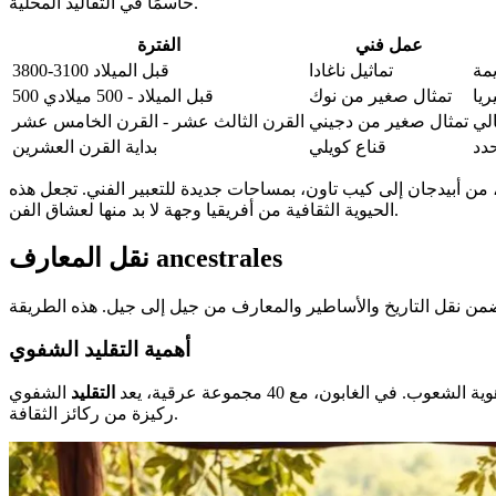
حاسمًا في التقاليد المحلية.
عمل فني
الفترة
مة
تماثيل ناغادا
3800-3100 قبل الميلاد
ريا
تمثال صغير من نوك
500 قبل الميلاد - 500 ميلادي
لي
تمثال صغير من دجيني
القرن الثالث عشر - القرن الخامس عشر
دد
قناع كويلي
بداية القرن العشرين
 من أبيدجان إلى كيب تاون، بمساحات جديدة للتعبير الفني. تجعل هذه
الحيوية الثقافية من أفريقيا وجهة لا بد منها لعشاق الفن.
نقل المعارف ancestrales
أهمية التقليد الشفوي
لغابون، مع 40 مجموعة عرقية، يعد
التقليد
الشفوي
ركيزة من ركائز الثقافة.