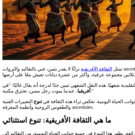
تمثل
الثقافة الأفريقية
قية، وأكثر من عشرة ديانات تعيش معًا على أرضها.
، عندما يموت رجل مسن، تحترق مكتبة."
أفريقيا
انب الحياة اليومية. تعكس ثراء هذه الثقافة في
تنوع
التعبيرات الفنية
والطقوس الروحية وأنظمة المعرفة ancestrales.
ما هي الثقافة الأفريقية: تنوع استثنائي
 و2000 لغة، تعد أفريقيا فسيفساء ثقافية رائعة. يظهر هذا التنوع في جميع جوانب الحياة اليومية، من التقاليد إلى