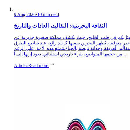
9 Aug 2026
·
10 min read
الثقافة البحرينية: التقاليد، العادات والتاريخ
ًا بكم في قلب الخليج، حيث يكشف مملكة صغيرة جزيرية عن
غير متوقعة. تُظهر البحرين نفسها كـ بلد رائع، عند تقاطع الطرق
لتقاليد العريقة وحداثة نابضة بالحياة.تتمتع هذه الأمة، على الرغم
من حجمها المتواضع، بثراء تاريخي استثنائي. يعود إرثها إلى آ...
Articles
Read more