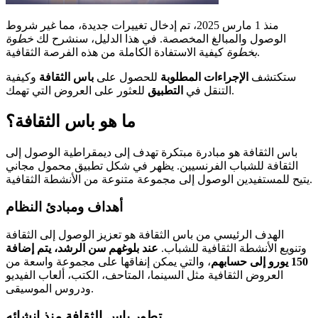
منذ 1 مارس 2025، تم إدخال تغييرات جديدة، مما غير شروط
الوصول والمبالغ المخصصة. في هذا الدليل، سنشرح لك
خطوة
كيفية الاستفادة الكاملة من هذه الفرصة الثقافية.
بخطوة
ستكتشف
الإجراءات المطلوبة
للحصول على
باس الثقافة
وكيفية
للعثور على العروض التي تهمك.
التنقل في
التطبيق
ما هو باس الثقافة؟
باس الثقافة هو مبادرة مبتكرة تهدف إلى ديمقراطية الوصول إلى
الثقافة للشباب الفرنسيين. يظهر في شكل تطبيق محمول مجاني
يتيح للمستفيدين الوصول إلى مجموعة متنوعة من الأنشطة الثقافية.
أهداف ومبادئ النظام
الهدف الرئيسي من باس الثقافة هو تعزيز الوصول إلى الثقافة
وتنويع الأنشطة الثقافية للشباب.
عند بلوغهم سن الرشد، يتم إضافة
150 يورو إلى حسابهم
، والتي يمكن إنفاقها على مجموعة واسعة من
العروض الثقافية مثل السينما، المتاحف، الكتب، ألعاب الفيديو
ودروس الموسيقى.
تطور باس الثقافة منذ إنشائه