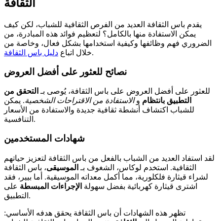
الثقافة
يقدم باس الثقافة العديد من الفرص الثقافية للشباب، لكن كيف
يمكن الاستفادة منها بالكامل؟ لتعظيم فوائد هذه المبادرة، من
الضروري فهم وظائفها وكيفية استخدامها بشكل فعال، وخاصة من
.
خلال اتباع
دليل باس الثقافة
نصائح للعثور على أفضل العروض
للعثور على أفضل العروض على باس الثقافة، يُوصى بـ
التحقق من
التطبيق بانتظام
و
الاستفادة من الاقتراحات الشخصية
. يمكن
للشباب اكتشاف أنشطة ثقافية جديدة والاستفادة من الأسعار
التنافسية.
شهادات المستخدمين
لقد استفاد العديد من الشباب بالفعل من باس الثقافة لتعزيز حياتهم
الثقافية. استخدم لوكاس، الشغوف بـ
الموسيقى
، باس الثقافة
لشراء قيثارة فلكلورية، مما أكمل معداته الموسيقية. أما بيير، فقد
اشترى قيثارة كهربائية بفضل سهولة
الإجراءات المبسطة
على
التطبيق.
تظهر هذه الشهادات أن باس الثقافة يحقق هدفه الأساسي: