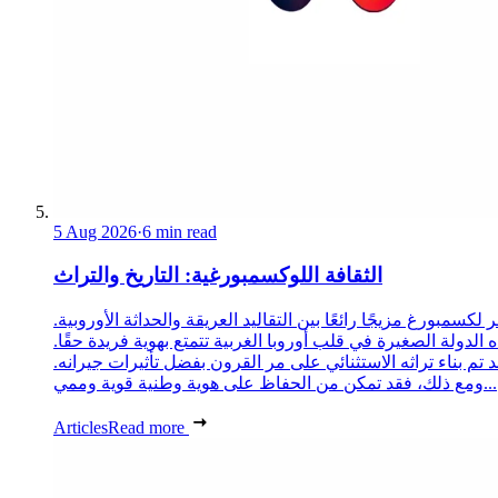
5 Aug 2026
·
6 min read
الثقافة اللوكسمبورغية: التاريخ والتراث
 لكسمبورغ مزيجًا رائعًا بين التقاليد العريقة والحداثة الأوروبية.
 الدولة الصغيرة في قلب أوروبا الغربية تتمتع بهوية فريدة حقًا.
د تم بناء تراثه الاستثنائي على مر القرون بفضل تأثيرات جيرانه.
ومع ذلك، فقد تمكن من الحفاظ على هوية وطنية قوية وممي...
Articles
Read more