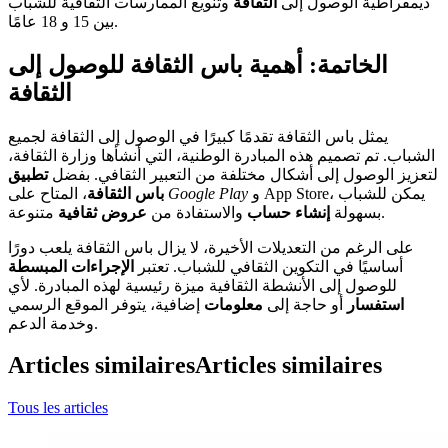
ديمقراطية الوصول إلى
الثقافة
وتنويع الممارسات الثقافية للشباب
بين 15 و 18 عامًا.
الخاتمة: أهمية باس الثقافة للوصول إلى
الثقافة
يمثل باس الثقافة تقدمًا كبيرًا في الوصول إلى الثقافة لجميع
الشباب. تم تصميم هذه المبادرة الوطنية، التي أنشأها وزارة الثقافة،
لتعزيز الوصول إلى أشكال مختلفة من التعبير الثقافي. بفضل
تطبيق
و App Store، يمكن للشباب
Google Play
، المتاح على
باس الثقافة
متنوعة.
بسهولة
إنشاء حساب
والاستفادة من
عروض ثقافية
على الرغم من التعديلات الأخيرة، لا يزال باس الثقافة يلعب دورًا
أساسيًا في التكوين الثقافي للشباب. تعتبر
الإجراءات المبسطة
للوصول إلى الأنشطة الثقافية ميزة رئيسية لهذه المبادرة. لأي
استفسار
أو حاجة إلى
معلومات
إضافية، يتوفر الموقع الرسمي
وخدمة الدعم.
Articles similaires
Articles similaires
Tous les articles