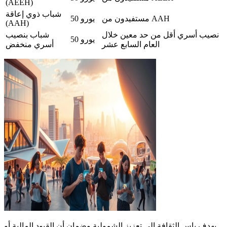
(AEEH)
شباب ذوي إعاقة
مستفيدون من AAH
50 يورو
(AAH)
نصيب أسري أقل من حد معين خلال
شباب بنصيب
50 يورو
العام السابع عشر
أسري منخفض
يهدف باس الثقافة إلى تعزيز الشمولية وضمان أن القيود المالية أو