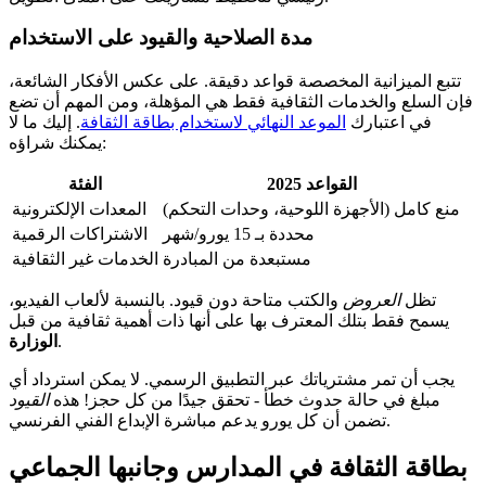
مدة الصلاحية والقيود على الاستخدام
تتبع الميزانية المخصصة قواعد دقيقة. على عكس الأفكار الشائعة،
فإن السلع والخدمات الثقافية فقط هي المؤهلة، ومن المهم أن تضع
في اعتبارك
الموعد النهائي لاستخدام بطاقة الثقافة
. إليك ما لا
يمكنك شراؤه:
القواعد 2025
الفئة
منع كامل (الأجهزة اللوحية، وحدات التحكم)
المعدات الإلكترونية
محددة بـ 15 يورو/شهر
الاشتراكات الرقمية
مستبعدة من المبادرة
الخدمات غير الثقافية
تظل
العروض
والكتب متاحة دون قيود. بالنسبة لألعاب الفيديو،
يسمح فقط بتلك المعترف بها على أنها ذات أهمية ثقافية من قبل
.
الوزارة
يجب أن تمر مشترياتك عبر التطبيق الرسمي. لا يمكن استرداد أي
مبلغ في حالة حدوث خطأ - تحقق جيدًا من كل حجز! هذه
القيود
تضمن أن كل يورو يدعم مباشرة الإبداع الفني الفرنسي.
بطاقة الثقافة في المدارس وجانبها الجماعي