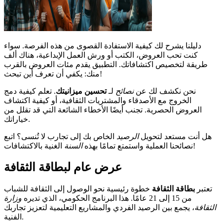
دليلنا يشرح لك كيفية الاستفادة القصوى من هذه الفرصة. سواء
كنت تحب العروض، الكتب أو ورش العمل الإبداعية، هناك ألف
طريقة لتخصيص اكتشافاتك. التطبيق يقدم مئات العروض بالقرب
منك: يكفي أن تعرف أين تبحث!
نحن نكشف لك عن
نصائح
لـ
تحسين ميزانيتك
. تعلم كيفية دمج
الخروج مع الأصدقاء والمشتريات الثقافية، أو كيفية اكتشاف
العروض الحصرية. تجنب أيضًا الأخطاء الشائعة التي قد تقلل من
خياراتك.
هل أنت مستعد لتحويل
الرصيد
الخاص بك إلى تجارب لا تُنسى؟ اتبع
الغنية بالاكتشافات!
نصائحنا العملية واستمتع تمامًا بهذه
السنة
عرض عام لبطاقة الثقافة
تعتبر
بطاقة الثقافة
خطوة رئيسية نحو الوصول إلى الثقافة للشباب
من 15 إلى 21 عامًا. هذا البرنامج الحكومي، الذي تديره
وزارة
الثقافة
، يجمع بين الرصيد الفردي والمشاريع التعليمية لتعزيز تجاربك
الفنية.