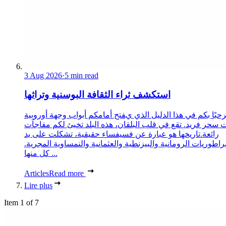
3 Aug 2026
·
5 min read
استكشف ثراء الثقافة البوسنية وتراثها
حبًا بكم في هذا الدليل الذي يفتح أمامكم أبواب وجهة أوروبية
 سحر فريد. تقع في قلب البلقان، هذه البلد تخبئ لكم مفاجآت
رائعة.تاريخها هو عبارة عن فسيفساء حقيقية، تشكلت على يد
براطوريات الرومانية والبيزنطية والعثمانية والنمساوية المجرية.
كل منها ...
Articles
Read more
Lire plus
Item 1 of 7