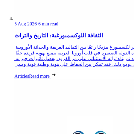
5 Aug 2026
·
6 min read
الثقافة اللوكسمبورغية: التاريخ والتراث
 لكسمبورغ مزيجًا رائعًا بين التقاليد العريقة والحداثة الأوروبية.
 الدولة الصغيرة في قلب أوروبا الغربية تتمتع بهوية فريدة حقًا.
د تم بناء تراثه الاستثنائي على مر القرون بفضل تأثيرات جيرانه.
ومع ذلك، فقد تمكن من الحفاظ على هوية وطنية قوية وممي...
Articles
Read more