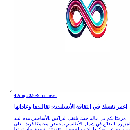
4 Aug 2026
·
9 min read
اغمر نفسك في الثقافة الأيسلندية: تقاليدها وعاداتها
مرحبًا بكم في عالم حيث تلتقي البراكين بالأساطير. هذه البلد
لجزيرة، الضائع في شمال الأطلسي، يحتضن مجتمعًا فريدًا. على
الرغم من عدد سكانها الذي يبلغ حوالي 340,000 نسمة، فإن تراثها