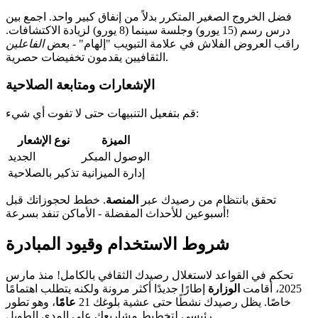
فضل الخروج الصغير المتكرر بدلاً من إنفاق كبير واحد. اجمع بين
درس رسم (15 يورو) وجلسة سينما (8 يورو) لزيادة الاكتشافات.
راقب العروض الفلاش في علامة التبويب "إلهام" - بعض
الفاعلين
الثقافيين يقدمون تخفيضات حصرية.
الإشعارات ومتابعة الصلاحية
قم بتفعيل التنبيهات حتى لا تفوت أي شيء:
الميزة
نوع الإشعار
الوصول المبكر
الجديد
إدارة الميزانية
تذكير بالصلاحية
تحقق بانتظام من رصيدك عبر
المنصة
. خطط لحجوزاتك قبل
أسبوعين للأحداث المفضلة - الأماكن تنفد بسرعة!
شروط الاستخدام وقيود المبادرة
تحكم في القواعد لاستغلال رصيدك الثقافي بالكامل! منذ مارس
2025، أقامت
الوزارة
إطارًا جديدًا أكثر مرونة ولكنه يتطلب اهتمامًا
خاصًا. يظل رصيدك نشطًا حتى عشية بلوغك 21
عامًا
، وهو تطور
رئيسي لتخطيط مشاريعك على المدى الطويل.