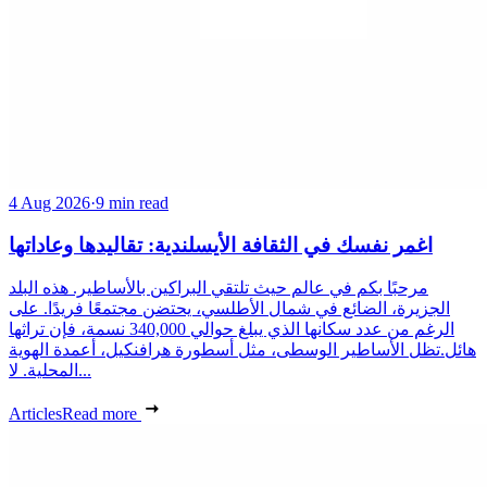
4 Aug 2026
·
9 min read
اغمر نفسك في الثقافة الأيسلندية: تقاليدها وعاداتها
مرحبًا بكم في عالم حيث تلتقي البراكين بالأساطير. هذه البلد
الجزيرة، الضائع في شمال الأطلسي، يحتضن مجتمعًا فريدًا. على
الرغم من عدد سكانها الذي يبلغ حوالي 340,000 نسمة، فإن تراثها
هائل.تظل الأساطير الوسطى، مثل أسطورة هرافنكيل، أعمدة الهوية
المحلية. لا...
Articles
Read more