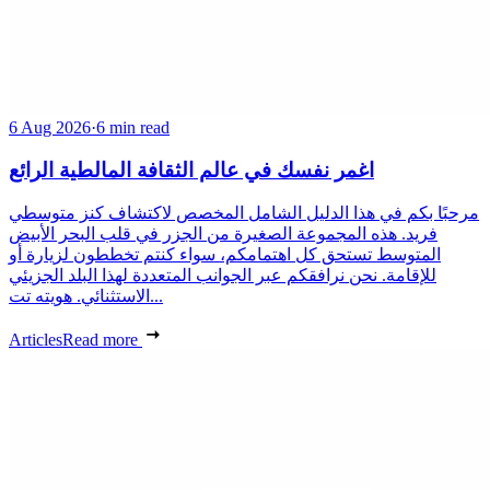
6 Aug 2026
·
6 min read
اغمر نفسك في عالم الثقافة المالطية الرائع
مرحبًا بكم في هذا الدليل الشامل المخصص لاكتشاف كنز متوسطي
فريد. هذه المجموعة الصغيرة من الجزر في قلب البحر الأبيض
المتوسط تستحق كل اهتمامكم، سواء كنتم تخططون لزيارة أو
للإقامة. نحن نرافقكم عبر الجوانب المتعددة لهذا البلد الجزيئي
الاستثنائي. هويته تت...
Articles
Read more