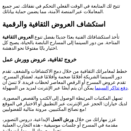
تتيح لك المتابعة في الوقت الفعلي التحكم في نفقاتك. تمر جميع
الآمنة، مما يضمن حماية بياناتك.
المعاملات عبر
المنصة
استكشاف العروض الثقافية والرقمية
تأخذ استكشافاتك الفنية بعدًا جديدًا بفضل تنوع
العروض الثقافية
المتاحة. من دور السينما إلى المسارح النابضة بالحياة، يصبح كل
اختيار بابًا مفتوحًا نحو الدهشة.
خروج ثقافية، عروض وورش عمل
خطط لمغامراتك الثقافية من خلال دمج الاكتشافات والشغف. تقدم
دور السينما الشريكة أفلامًا ضخمة وأفلامًا فنية. لعشاق المسرح،
تقدم عروض المسرح أو الرقص المعاصر لحظات فريدة. لا تنسَ أن
يمكن أن يتم أيضًا عبر الإنترنت لمزيد من السهولة.
دفع تذاكر السينما
تسهل المكتبات المرتبطة الوصول إلى
الكتب
والقصص المصورة.
لديك خياران: الحجز عبر الإنترنت عبر التطبيق أو الاختيار في الموقع
مع نصائح المكتبيين. مرونة مثالية للفضوليين!
عزز مهاراتك من خلال
ورش العمل
الإبداعية. دروس التصوير،
مقدمة في المسرح أو جلسات موسيقية - هذه التجارب العملية
تحول رصيدك إلى مهارات دائمة.