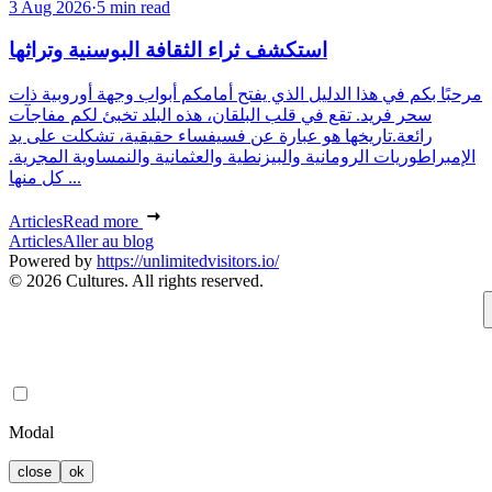
3 Aug 2026
·
5 min read
استكشف ثراء الثقافة البوسنية وتراثها
مرحبًا بكم في هذا الدليل الذي يفتح أمامكم أبواب وجهة أوروبية ذات
سحر فريد. تقع في قلب البلقان، هذه البلد تخبئ لكم مفاجآت
رائعة.تاريخها هو عبارة عن فسيفساء حقيقية، تشكلت على يد
الإمبراطوريات الرومانية والبيزنطية والعثمانية والنمساوية المجرية.
كل منها ...
Articles
Read more
Articles
Aller au blog
Powered by
https://unlimitedvisitors.io/
© 2026 Cultures. All rights reserved.
Modal
close
ok