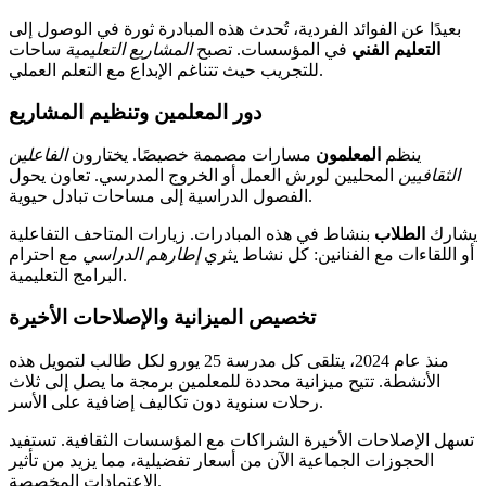
بعيدًا عن الفوائد الفردية، تُحدث هذه المبادرة ثورة في الوصول إلى
التعليم الفني
في المؤسسات. تصبح
المشاريع التعليمية
ساحات
للتجريب حيث تتناغم الإبداع مع التعلم العملي.
دور المعلمين وتنظيم المشاريع
ينظم
المعلمون
مسارات مصممة خصيصًا. يختارون
الفاعلين
الثقافيين
المحليين لورش العمل أو الخروج المدرسي. تعاون يحول
الفصول الدراسية إلى مساحات تبادل حيوية.
يشارك
الطلاب
بنشاط في هذه المبادرات. زيارات المتاحف التفاعلية
أو اللقاءات مع الفنانين: كل نشاط يثري
إطارهم الدراسي
مع احترام
البرامج التعليمية.
تخصيص الميزانية والإصلاحات الأخيرة
منذ عام 2024، يتلقى كل مدرسة 25 يورو لكل طالب لتمويل هذه
الأنشطة. تتيح ميزانية محددة للمعلمين برمجة ما يصل إلى ثلاث
رحلات سنوية دون تكاليف إضافية على الأسر.
تسهل الإصلاحات الأخيرة الشراكات مع المؤسسات الثقافية. تستفيد
الحجوزات الجماعية الآن من أسعار تفضيلية، مما يزيد من تأثير
الاعتمادات المخصصة.