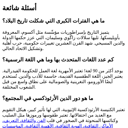
أسئلة شائعة
ما هي الفترات الكبرى التي شكلت تاريخ البلاد؟
يتميز التاريخ بإمبراطوريات مؤسِّسة مثل أكسوم، المعروفة
بأوبليسكها. تليها سلالات زاگوي وسليمان، التي عزز حكمها الدولة
والدين المسيحي. شهد القرن العشرين تغييرات حكومية، حرب أهلية
وتشكيل الاتحاد الحالي.
كم عدد اللغات المتحدث بها وما هي اللغة الرسمية؟
يوجد أكثر من 90 لغة! تعتبر الأمهرية لغة العمل للحكومة الفيدرالية.
يعتبر الجيز، اللغة الطقسية القديمة، حاسمة للأدب والدين. تُستخدم
أيضًا الأورومو، التغرينية والصومالية على نطاق واسع من قبل
الشعوب المختلفة.
ما هو دور الدين الأرثوذكسي في المجتمع؟
تعتبر الكنيسة الأرثوذكسية الإثيوبية، التي لها تأثير كبير، هيكل التقويم
مع العديد من احتفالاتها. تعتبر طقوسها ورموزها مثل الصليب
وكنائسها المنحوتة في الصخور في قلب
الفن والثقافة، التعريف،
الأماكن الثقافية، الهوية الثقافية، الأهمية الثقافية، المؤسسات