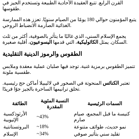
القرن الرابع. تتبع العقيدة الأحادية الطبيعة وتستخدم الجيز في
طقوسها.
يتبع المؤمنون حوالي 180 يومًا من الصيام سنويًا. تعزز هذه الممارسة
الغذائية الصارمة الانضباط الروحي.
يجمع الإسلام السني، الذي غالبًا ما يتأثر بالصوفية، أكثر من ثلث
، أقلية صغيرة.
السكان. يمثل
الكاثوليكية
، التي قدمها
اليسوعيون
الطقوس والرموز الدينية التقليدية
تتميز الطقوس برمزية غنية. توجد فيها صلبان عملية معقدة وملابس
طقسية ملونة.
تعتبر
الكنائس
المنحوتة في الصخور في لاليبيلا أماكن حج رئيسية.
تخلق ترانيمها الساحرة بالجيز جوًا فريدًا.
النسبة المئوية
السمات الرئيسية
الطائفة
المقدرة
كنيسة ما قبل المجمع، صيام
الأرثوذكسية
~43%
صارم
الإثيوبية
~18%
نمو حديث، طوائف متنوعة
البروتستانتية
~34%
تقليد سني بتأثير صوفي
الإسلام