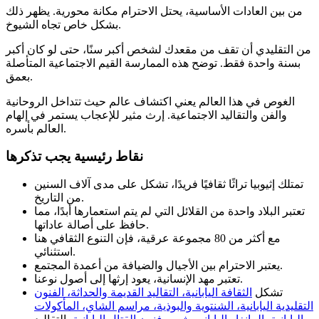
من بين العادات الأساسية، يحتل الاحترام مكانة محورية. يظهر ذلك
بشكل خاص تجاه الشيوخ.
من التقليدي أن تقف من مقعدك لشخص أكبر سنًا، حتى لو كان أكبر
بسنة واحدة فقط. توضح هذه الممارسة القيم الاجتماعية المتأصلة
بعمق.
الغوص في هذا العالم يعني اكتشاف عالم حيث تتداخل الروحانية
والفن والتقاليد الاجتماعية. إرث مثير للإعجاب يستمر في إلهام
العالم بأسره.
نقاط رئيسية يجب تذكرها
تمتلك إثيوبيا تراثًا ثقافيًا فريدًا، تشكل على مدى آلاف السنين
من التاريخ.
تعتبر البلاد واحدة من القلائل التي لم يتم استعمارها أبدًا، مما
حافظ على أصالة عاداتها.
مع أكثر من 80 مجموعة عرقية، فإن التنوع الثقافي هنا
استثنائي.
يعتبر الاحترام بين الأجيال والضيافة من أعمدة المجتمع.
تعتبر مهد الإنسانية، يعود إرثها إلى أصول نوعنا.
تشكل
الثقافة اليابانية، التقاليد القديمة والحداثة، الفنون
التقليدية اليابانية، الشنتوية والبوذية، مراسم الشاي، المأكولات