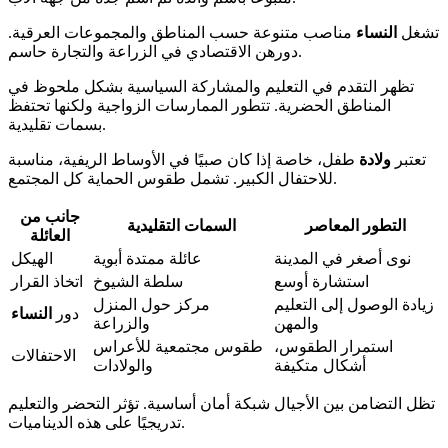
تشغل
النساء
مناصب متنوعة حسب المناطق والمجموعات العرقية.
دورهن الاقتصادي في الزراعة والتجارة حاسم.
تظهر التقدم في التعليم والمشاركة السياسية بشكل ملحوظ في
المناطق الحضرية. تتطور الممارسات الزواجية ولكنها تحتفظ
بسمات تقليدية.
تعتبر
ولادة
طفل، خاصة إذا كان صبيًا في الأوساط الريفية، مناسبة
للاحتفال الكبير. تشمل طقوس الحماية كل المجتمع.
جانب من
التطور المعاصر
السمات التقليدية
العائلة
نوى أصغر في المدينة
عائلة ممتدة أبوية
الهيكل
استشارة أوسع
سلطة الشيوخ
اتخاذ القرار
زيادة الوصول إلى التعليم
مركز حول المنزل
دور
النساء
والمهن
والزراعة
استمرار الطقوس،
طقوس مجتمعية للأعراس
الاحتفالات
أشكال متكيفة
والولادات
تظل التضامن بين الأجيال شبكة أمان أساسية. تؤثر التحضر والتعليم
تدريجيًا على هذه الديناميات.