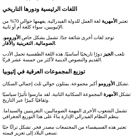
اللغات الرئيسية ودورها التاريخي
تعتبر
الأمهرية
لغة العمل للدولة الفيدرالية. يفهمها حوالي 70% من
الإثيوبيين، سواء كلغة أم أو ثانية.
توجد لغات أخرى شائعة جدًا. تشمل بشكل خاص
الأورومو
،
.
الصومالية
،
التغرينية
و
الأفار
تلعب
الجيز
دورًا تاريخيًا أساسيًا. هذه اللغة الطقسية تحمل الأدب
القديم والنصوص الدينية لأكثر من خمسة عشر قرنًا.
توزيع المجموعات العرقية في إثيوبيا
أكبر مجموعة. يمثلون حوالي ثلث إجمالي السكان.
تشكل
الأورومو
تشكل
الأمهرة
المجموعة السكانية الثانية. لقد مارسوا تأثيرًا سياسيًا
وثقافيًا كبيرًا عبر التاريخ.
تشمل الشعوب الأخرى المهمة الصوماليين، التغرينيين والسيداما.
ينظم النظام الفيدرالي الإدارة بناءً على هذا التوزيع الجغرافي.
تعتبر هذه الفسيفساء من المجتمعات مصدر فخر. تشكل تراثًا حيًا
تسعى البلاد إلى تعزيز قيمته.