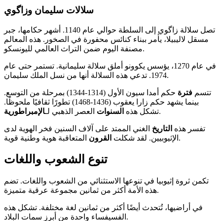
سلالات سليمان وزاگوي
تصل سلالة زاگوي إلى السلطة حوالي عام 1140. أشهر حكامها، جبر
مسقل لاليبيلا، يأمر ببناء كنائس محفورة في الصخور. هذه المعالم
مصنفة اليوم ضمن التراث العالمي لليونسكو.
في عام 1270، يؤسس يكوونو أملق سلالة سليمانية. تستمر حتى عام
1974. تدعي هذه السلالة أنها من نسل الملك سليمان.
تتسم
فترة
حكم أمدا سيون الأول (1314-1344) بمرحلة من التوسع.
بينما يشهد حكم زارا يعقوب (1436-1468) تطورًا ثقافيًا ملحوظًا.
.
تشكل هذه
السنوات
العصر الذهبي لـ
الإمبراطورية
تفسر هذه
التاريخ
الغني الممتد على آلاف السنين فخر الهوية لدى
المتعاقبة هوية وطنية قوية.
الإثيوبيين. لقد شكلت
القرون
تنوع الشعوب واللغات
تكمن ثروة إثيوبيا في تنوعها الاستثنائي من الشعوب واللغات. تضم
هذه الأمة أكثر من ثمانين مجموعة عرقية متميزة.
في أراضيها، تُتحدث أيضًا أكثر من ثمانين لغة مختلفة. تشكل هذه
الفسيفساء واحدة من أبرز سمات البلاد.