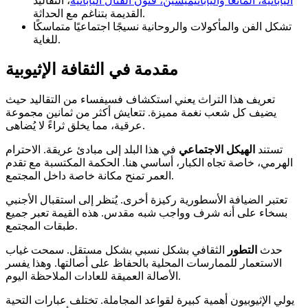
اليابانية، المانغا واليابانيميشين، فنون القتال اليابانية
، التقاليد
القديمة بتناغم مع الحداثة.
تشكل الفن والمأكولات والروحانية نسيجًا اجتماعيًا متماسكًا
للغاية.
مقدمة في الثقافة الإثيوبية
تعريف هذا التراث يعني استكشاف فسيفساء من التقاليد حيث
يضيف كل شعب نغمة مميزة. تتعايش أكثر من ثمانين مجموعة
عرقية، مما يخلق ثراءً لا يُضاهى.
تستند
الهيكل الاجتماعي
في هذا البلد إلى مبادئ عريقة. الاحترام
الهرمي، خاصة تجاه الكبار، أساسي هنا. الحكمة المكتسبة مع تقدم
العمر تمنح مكانة خاصة داخل المجتمع.
تعتبر الضيافة الأسطورية ركيزة أخرى. يُنظر إلى استقبال الأجنبي
بسخاء على أنه شرف وواجب شبه مقدس. هذه القيمة تعبر جميع
طبقات المجتمع.
حدث
التطور
الثقافي بشكل نسبي بشكل مستقل. سمحت غياب
الاستعمار للممارسات المحلية بالحفاظ على أصالتها. وهذا يفسر
الأصالة العميقة للعادات الملاحظة اليوم.
يولي الإثيوبيون أهمية كبيرة لقواعد المجاملة. تختلف عبارات التحية