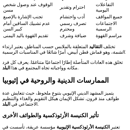
التفاعلات
الوقوف عند وصول شخص
احترام وتقدير
اليومية
مسن
جميع المواقف
أدب واحتشام
تجنب الإشارة بالإصبع
الاجتماعات
تصرف رسمي
عدم تشبيك الساقين أمام
الرسمية
ومحترم
كبير السن
مراسم القهوة
ضيافة وشرف
تقديم القهوة باليد اليمنى
تختلف
التقاليد
المتعلقة بالملابس حسب المناطق. يعتبر ارتداء
، وهو قماش قطن أبيض، أمرًا شائعًا في المناسبات الرسمية.
الشمة
تخلق هذه العادات المتأصلة إطارًا اجتماعيًا متناغمًا. يعرف كل فرد
.
مكانه وواجباته تجاه المجتمع في هذا
البلد
الممارسات الدينية والروحية في إثيوبيا
يتميز المشهد الديني الإثيوبي بتنوع ملحوظ، حيث تتعايش عدة
طوائف منذ قرون. تشكل الإيمان هيكل التقويم والغذاء والتنظيم
.
الاجتماعي في
البلد
تأثير الكنيسة الأرثوذكسية والطوائف الأخرى
تعتبر
الكنيسة الأرثوذكسية الإثيوبية
مؤسسة عريقة، تأسست في