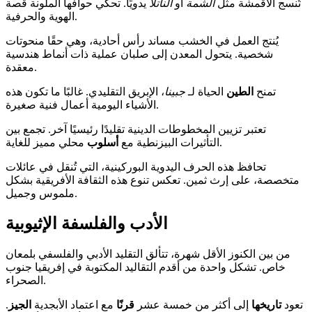
تُنسج الأقمشة مثل
الشمة
أو
الناتلا
يدويًا. تحكي حوافها الملونة قصة
الهوية والحرفية.
يُنتج العمل في الخشب مساند رأس أحادية، وهي حقًا منحوتات
شخصية. يتحول المعدن إلى صلبان عملية ذات أنماط هندسية
معقدة.
تمنح
الطين
الحياة لـ
جبينا
، الإبريق التقليدي. غالبًا ما تكون هذه
الأشياء اليومية أعمال فنية صغيرة.
تعتبر تزيين المخطوطات الدينية تقليدًا رئيسيًا آخر. تجمع بين
محلي مميز للغاية.
التأثيرات البيزنطية مع
أسلوب
تحافظ هذه الحرف اليدوية البوركينية، التي تُنقل في عائلات
متخصصة، على إرث ثمين. تعكس تنوع هذه الثقافة الأفريقية بشكل
ملموس وجميل.
الأدب والفلسفة الإثيوبية
من بين الكنوز الأقل شهرة، تتألق التقليد الأدبي والفلسفي بلمعان
خاص. تشكل واحدة من أقدم التقاليد المكتوبة في إفريقيا جنوب
الصحراء.
تعود
تاريخها
إلى أكثر من خمسة عشر
قرنًا
مع اعتماد الأبجدية
الجيز
.