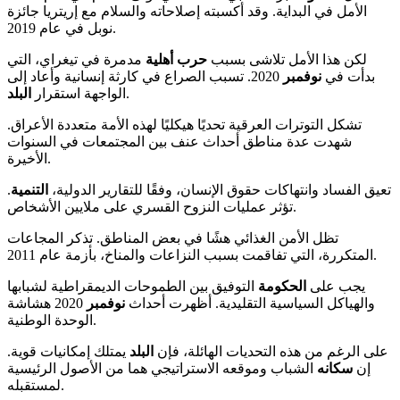
الأمل في البداية. وقد أكسبته إصلاحاته والسلام مع إريتريا جائزة
نوبل في عام 2019.
لكن هذا الأمل تلاشى بسبب
حرب أهلية
مدمرة في تيغراي، التي
بدأت في
نوفمبر
2020. تسبب الصراع في كارثة إنسانية وأعاد إلى
.
الواجهة استقرار
البلد
تشكل التوترات العرقية تحديًا هيكليًا لهذه الأمة متعددة الأعراق.
شهدت عدة مناطق أحداث عنف بين المجتمعات في السنوات
الأخيرة.
تعيق الفساد وانتهاكات حقوق الإنسان، وفقًا للتقارير الدولية،
التنمية
.
تؤثر عمليات النزوح القسري على ملايين الأشخاص.
تظل الأمن الغذائي هشًا في بعض المناطق. تذكر المجاعات
المتكررة، التي تفاقمت بسبب النزاعات والمناخ، بأزمة عام 2011.
يجب على
الحكومة
التوفيق بين الطموحات الديمقراطية لشبابها
والهياكل السياسية التقليدية. أظهرت أحداث
نوفمبر
2020 هشاشة
الوحدة الوطنية.
على الرغم من هذه التحديات الهائلة، فإن
البلد
يمتلك إمكانيات قوية.
إن
سكانه
الشباب وموقعه الاستراتيجي هما من الأصول الرئيسية
لمستقبله.