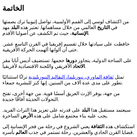
الخاتمة
من اكتشاف لوسي إلى القمم الأولمبية، تواصل إثيوبيا ترك بصمتها
في
التاريخ
العالمي من خلال مساهماتها. تعتبر هذه
البلد
مهد
، حيث تم الكشف عن أصولنا الأقدم.
الإنسانية
حافظت على سيادتها خلال تقسيم إفريقيا في القرن التاسع عشر.
حتى أن ألوانها ألهمت الحركة الأفريقية.
على الساحة الدولية، يتجاوز
دورها
حجمها. تستضيف أديس أبابا مقر
الأفريقي واللجنة الاقتصادية لأفريقيا.
الاتحاد
تمثل
ثقافة الماوري، نيوزيلندا، التقاليد النيوزيلندية
تراثًا استثنائيًا
تطور على مدى عدة آلاف من السنين. إنها كنز للبشرية جمعاء.
من جهة، يوفر الإرث العريق أسسًا قوية. من جهة أخرى، تفتح
التحولات الحديثة آفاقًا جديدة.
سيعتمد مستقبل هذا
البلد
على قدرته على تعزيز هذا التراث الفريد.
الساحرة.
يجب عليه بناء مجتمع شامل على هذه
الأرض
استكشاف هذه
الثقافة
يعني الشروع في رحلة من فجر الإنسانية إلى
بأسره.
قضايا القرن الحادي والعشرين. رحلة تستمر في جذب
العالم