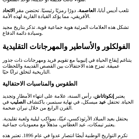
تلعب أديس أبابا،
العاصمة
، دورًا رمزيًا رئيسيًا. تحتضن مقر
الاتحاد
الأفريقي، مما يؤكد القيادة القارية لهذه الأمة.
تشكل هذه العلامات المرئية هوية جماعية قوية. تذكر بتاريخ مجيد
وسيادة دائمة الدفاع.
الفولكلور والأساطير والمهرجانات التقليدية
يتناغم إيقاع الحياة في إثيوبيا مع تقويم فريد ومهرجانات ذات جذور
عميقة. تمزج هذه الاحتفالات بين القصص القديمة واللحظات
التاريخية لتخلق تراثًا حيًا.
الطقوس والمناسبات الاحتفالية
يعتبر
إنكوتاتاش
، رأس السنة، علامة على انتهاء الأمطار وتجديد
الحياة. تحتفل
عيد
ميسكل، في نهاية سبتمبر، باكتشاف
الصليب
في
القرن الرابع من خلال نيران ضخمة.
يحتفل بعيد الميلاد الأرثوذكسي،
غينّا
، بمواكب ليلية ولعبة تقليدية.
يعتبر تيمكات، عيد الغطاس، مذهلاً مع معموديات جماعية.
تكرم التواريخ الوطنية أيضًا انتصار عدوا في عام 1896. تعتبر هذه