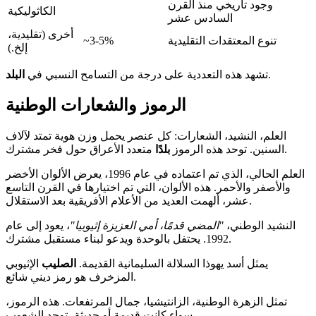
وجود تاريخي منذ القرن
الكاثوليكية
السادس عشر
أخرى (تقليدية،
تنوع المعتقدات التقليدية
~3-5%
إلخ.)
.
تشهد هذه التعددية على درجة من التسامح النسبي في
البلد
الرموز والشعارات الوطنية
العلم، النشيد، الشعارات: كل عنصر يحمل وزن هوية تمتد لآلاف
متعدد الأعراق حول فخر مشترك.
السنين. توحد هذه الرموز
بلدًا
العلم الحالي، الذي تم اعتماده في عام 1996، يعرض الألوان الأخضر
والأصفر والأحمر. هذه الألوان، التي تم اختيارها في القرن التاسع
عشر، ألهمت العديد من الأعلام الأفريقية بعد الاستقلال.
النشيد الوطني،
"المضي قدمًا، أمي العزيزة إثيوبيا"
، يعود إلى عام
1992. يحتفل بالوحدة ويدعو لبناء مستقبل مشترك.
يمثل أسد يهوذا السلالة السليمانية القديمة.
الصليب
الإثيوبي
المزخرف هو رمز ديني شائع.
تمثل الزهرة الوطنية، الزانتيشيا، جمال المرتفعات. هذه الرموز،
سواء كانت قديمة أو حديثة، توحد الشعوب.