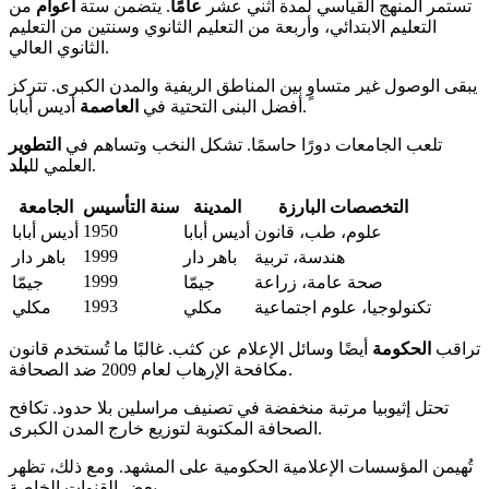
تستمر المنهج القياسي لمدة اثني عشر
عامًا
. يتضمن ستة
أعوام
من
التعليم الابتدائي، وأربعة من التعليم الثانوي وسنتين من التعليم
الثانوي العالي.
يبقى الوصول غير متساوٍ بين المناطق الريفية والمدن الكبرى. تتركز
أديس أبابا.
أفضل البنى التحتية في
العاصمة
تلعب الجامعات دورًا حاسمًا. تشكل النخب وتساهم في
التطوير
.
العلمي لل
بلد
التخصصات البارزة
المدينة
سنة التأسيس
الجامعة
1950
علوم، طب، قانون
أديس أبابا
أديس أبابا
1999
هندسة، تربية
باهر دار
باهر دار
1999
صحة عامة، زراعة
جيمّا
جيمّا
1993
تكنولوجيا، علوم اجتماعية
مكلي
مكلي
تراقب
الحكومة
أيضًا وسائل الإعلام عن كثب. غالبًا ما تُستخدم قانون
مكافحة الإرهاب لعام 2009 ضد الصحافة.
تحتل إثيوبيا مرتبة منخفضة في تصنيف مراسلين بلا حدود. تكافح
الصحافة المكتوبة لتوزيع خارج المدن الكبرى.
تُهيمن المؤسسات الإعلامية الحكومية على المشهد. ومع ذلك، تظهر
بعض القنوات الخاصة.