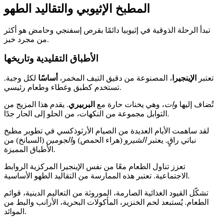
المطبخ الإثيوبي والتقاليد الطهو
تبدأ الرحلة الذوقية في إثيوبيا دائمًا بقرص إسفنجي وحامض هو أكثر
من مجرد خبز.
الأطباق التقليدية وتاريخها
تعتبر
الإينجيرا
، المصنوعة من دقيق التيف المخمر،
أساسًا
لكل وجبة.
تستخدم كطبق وغطاء وطعام رئيسي.
تُضاف إليها
وات
، وهي يخنات حارة مع
البربيري
. يقدم هذا المزيج من
التوابل مجموعة من النكهات، من الحلو إلى الحار جدًا.
لقد ساهمت الأيام العديدة من الصيام الأرثوذكسي في تطوير مطبخ
نباتي راقٍ. يعتبر
الشيرو
(هراء الحمص) و
الجومين
(السبانخ) من
الأطباق المميزة.
تعزز تناول الطعام معًا من نفس الإينجيرا المركزية الروابط
الاجتماعية. تعتبر هذه الممارسة من التقاليد الطهو الأساسية.
تشكّل القيود الغذائية الصارمة، الموروثة من التعاليم الدينية، قوائم
الطعام. يُستبعد لحم الخنزير، المأكولات البحرية، الأرانب والبط من
الموائد.