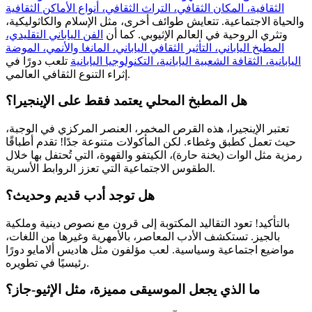
الثقافية، المكان الثقافي، التراث الثقافي، أنواع الأماكن الثقافية
والحياة الاجتماعية. تتعايش طوائف أخرى، مثل الإسلام والكاثوليكية،
وتثري الروحية في العالم الإثيوبي. كما أن
الفن الياباني التقليدي،
المطبخ الياباني، التأثير الثقافي الياباني، المانغا والأنمي، الموضة
اليابانية، الثقافة الشعبية اليابانية، التكنولوجيا اليابانية
تلعب دورًا في
إثراء التنوع الثقافي العالمي.
هل المطبخ المحلي يعتمد فقط على الإينجيرا؟
تعتبر الإينجيرا، هذه القرص المخمر، العنصر المركزي في الوجبة،
حيث تعمل كطبق وغطاء. لكن المأكولات متنوعة جدًا! تقدم أطباقًا
رمزية مثل الوات (يخنة حارة)، الكيتفو والقهوة، التي تُحتفل بها خلال
الطقوس الاجتماعية التي تعزز الروابط الأسرية.
هل توجد أدب قديم وحديث؟
بالتأكيد! تعود التقاليد المكتوبة إلى قرون مع نصوص دينية وملكية
بالجيز. تستكشف الأدب المعاصر، بالأمهرية وغيرها من اللغات،
مواضيع اجتماعية وسياسية. لعب مؤلفون مثل هاديس ألامايو دورًا
رئيسيًا في تطويره.
ما الذي يجعل الموسيقى مميزة، مثل الإثيو-جاز؟