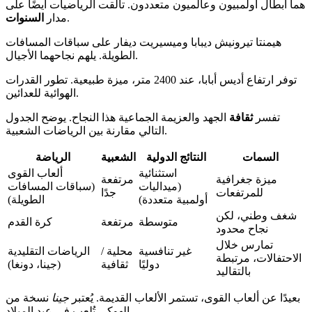
هما أبطال أولمبيون وعالميون متعددون. تألقت الرياضيات أيضًا على
.
مدار
السنوات
هيمنتا تيرونيش ديبابا وميسيريت ديفار على سباقات المسافات
الطويلة. يلهم نجاحهما الأجيال.
توفر ارتفاع أديس أبابا، عند 2400 متر، ميزة طبيعية. تطور القدرات
الهوائية للعدائين.
تفسر
ثقافة
الجهد والعزيمة الجماعية هذا النجاح. يوضح الجدول
التالي مقارنة بين الرياضات الشعبية.
السمات
النتائج الدولية
الشعبية
الرياضة
استثنائية
ألعاب القوى
ميزة جغرافية
مرتفعة
(ميداليات
(سباقات المسافات
للمرتفعات
جدًا
أولمبية متعددة)
الطويلة)
شغف وطني، لكن
متوسطة
مرتفعة
كرة القدم
نجاح محدود
تمارس خلال
غير تنافسية
محلية /
الرياضات التقليدية
الاحتفالات، مرتبطة
دوليًا
ثقافية
(جينا، دونغا)
بالتقاليد
بعيدًا عن ألعاب القوى، تستمر الألعاب القديمة. يُعتبر
جينا
نسخة من
الهوكي تُلعب في عيد الميلاد.