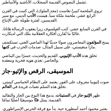
تشمل النصوص القديمة السجلات، الأناشيد والأساطير.
تروي الملحمة
كيبرا نغاست
(مجد الملوك)، التي كتبت في القرن
الرابع عشر، ملحمة ملكة سبأ. هيمنت
الأدب
الديني، مع سير
القديسين، لفترة طويلة على الإنتاج.
في القرن السابع عشر، كتب الفيلسوف زيرا يعقوب الرسالة
هاتاتا
.
غالبًا ما تُقارن أفكاره العقلانية بتلك التي لديكارت.
يمنح
المؤلفون
المعاصرون صوتًا حديثًا لهذا الماضي الغني. تستكشف
.
مازا منغيستي، على سبيل المثال، صدمات الحرب في
كتبها
تخلق هذه
الأدب الإثيوبي
، القديم والحديث، جسرًا بين الماضي
والحاضر. تغذي هوية فخرية ومعقدة.
الموسيقى، الرقص والإثيو-جاز
صوت إثيوبيا معروف على الفور. يعتمد على النظام الخماسي
كينيتي
.
.
تخلق هذه السلم نغمات فريدة في
العالم
ظهر
الإثيو-جاز
في
الستينات
. يدمج هذا النوع بين الجاز والتقاليد
موسيقيًا أصليًا تمامًا.
القديمة. يمثل
فنًا
يعتبر محمود أحمد أسطورة حية. بدأ مع فرقة الحرس الإمبراطوري.