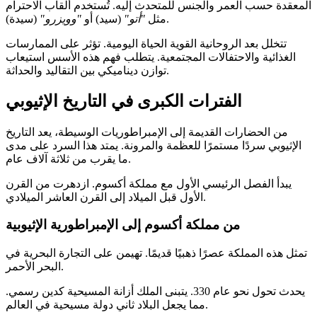
المعقدة حسب العمر والجنس للمتحدث إليه. تُستخدم ألقاب الاحترام
(سيدة).
مثل
"أتو"
(سيد) أو
"وويزرو"
تتخلل بعد الروحانية القوية الحياة اليومية. تؤثر على الممارسات
الغذائية والاحتفالات المجتمعية. يتطلب فهم هذه الأسس استيعاب
توازن ديناميكي بين التقاليد والحداثة.
الفترات الكبرى في التاريخ الإثيوبي
من الحضارات القديمة إلى الإمبراطوريات الوسيطة، يعد التاريخ
الإثيوبي سردًا مستمرًا للعظمة والمرونة. يمتد هذا السرد على مدى
ما يقرب من ثلاثة آلاف عام.
يبدأ الفصل الرئيسي الأول مع مملكة أكسوم. ازدهرت من القرن
الأول قبل الميلاد إلى القرن العاشر الميلادي.
من مملكة أكسوم إلى الإمبراطورية الإثيوبية
تمثل هذه المملكة عصرًا ذهبيًا قديمًا. تهيمن على التجارة البحرية في
البحر الأحمر.
يحدث تحول نحو عام 330. يتبنى الملك أزانة المسيحية كدين رسمي.
مما يجعل البلاد ثاني دولة مسيحية في العالم.