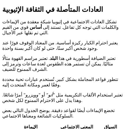
العادات المتأصلة في الثقافة الإثيوبية
تشكل العادات الاجتماعية في إثيوبيا شبكة معقدة من الإيماءات
والكلمات التي توجه كل تفاعل. تستند إلى
أساس
قوي من القيم
التي تم نقلها عبر الأجيال.
يعتبر احترام الكبار ركيزة أساسية. من المعتاد الوقوف فورًا عند
وجود شخص أكبر سنًا، حتى لو كان أكبر بسنة واحدة.
تعتبر الضيافة أسطورية في هذا
البلد
. تعتبر مراسم القهوة مثالًا
مثاليًا. يمكن أن تستمر هذه الطقوس لعدة ساعات وترمز إلى
الشرف الممنوح للضيف.
تتطور قواعد المجاملة بشكل كبير. تُستخدم عبارات تحية محددة
وفقًا لعمر ومكانة المتحدث إليه.
تعتبر استخدام الألقاب التكريمية مثل
"أتو"
أو
"وويزرو"
أمرًا شائعًا.
وهذا يدل على الاحترام الممنوح لكل شخص.
تخضع الإيماءات أيضًا لقواعد دقيقة. يوضح الجدول التالي بعض
السلوكيات الشائعة ومعناها الاجتماعي.
السياق
المعنى الاجتماعي
الإيماءة