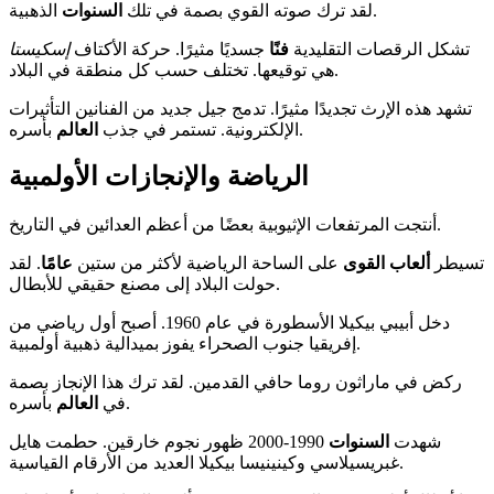
الذهبية.
لقد ترك صوته القوي بصمة في تلك
السنوات
تشكل الرقصات التقليدية
فنًا
جسديًا مثيرًا. حركة الأكتاف
إسكيستا
هي توقيعها. تختلف حسب كل منطقة في البلاد.
تشهد هذه الإرث تجديدًا مثيرًا. تدمج جيل جديد من الفنانين التأثيرات
بأسره.
الإلكترونية. تستمر في جذب
العالم
الرياضة والإنجازات الأولمبية
أنتجت المرتفعات الإثيوبية بعضًا من أعظم العدائين في التاريخ.
تسيطر
ألعاب القوى
على الساحة الرياضية لأكثر من ستين
عامًا
. لقد
حولت البلاد إلى مصنع حقيقي للأبطال.
دخل أبيبي بيكيلا الأسطورة في عام 1960. أصبح أول رياضي من
إفريقيا جنوب الصحراء يفوز بميدالية ذهبية أولمبية.
ركض في ماراثون روما حافي القدمين. لقد ترك هذا الإنجاز بصمة
بأسره.
في
العالم
شهدت
السنوات
1990-2000 ظهور نجوم خارقين. حطمت هايل
غبريسيلاسي وكينينيسا بيكيلا العديد من الأرقام القياسية.