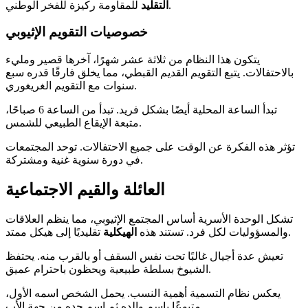
للمقاومة ركيزة للفخر الوطني.
التقليد
خصوصيات التقويم الإثيوبي
يتكون هذا النظام من ثلاثة عشر شهرًا، آخرها قصير ومليء
بالاحتفالات. يتبع التقويم القديم القبطي، مما يخلق فارقًا قدره سبع
سنوات مع التقويم الغريغوري.
تبدأ الساعة المحلية أيضًا بشكل فريد. تبدأ من الساعة 6 صباحًا،
متبعة الإيقاع الطبيعي للشمس.
تؤثر هذه الفكرة عن الوقت على جميع الاحتفالات. توحد المجتمعات
في دورة سنوية غنية ومشتركة.
العائلة والقيم الاجتماعية
تشكل الوحدة الأسرية أساس المجتمع الإثيوبي، مما ينظم العلاقات
تقليديًا إلى هيكل ممتد.
والمسؤوليات لكل فرد. تستند هذه
الهيكلية
تعيش عدة أجيال غالبًا تحت نفس السقف أو بالقرب منه. يحتفظ
الشيوخ بسلطة طبيعية ويحظون باحترام عميق.
يعكس نظام التسمية أهمية النسب. يحمل الشخص اسمه الأول،
متبوعًا باسم والده ثم اسم جده من جهة الأب.