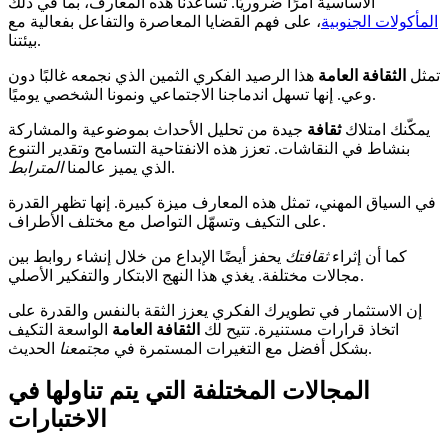
الأساسية أمرًا ضروريًا. تساعدنا هذه المعارف، بما في ذلك
المأكولات الجنوبية
، على فهم القضايا المعاصرة والتفاعل بفعالية مع
بيئتنا.
تمثل
الثقافة العامة
هذا الرصيد الفكري الثمين الذي نجمعه غالبًا دون
وعي. إنها تسهل اندماجنا الاجتماعي ونمونا الشخصي يوميًا.
يمكّنك امتلاك
ثقافة
جيدة من تحليل الأحداث بموضوعية والمشاركة
بنشاط في النقاشات. تعزز هذه الانفتاحية التسامح وتقدير التنوع
.
الذي يميز عالمنا
المترابط
في السياق المهني، تمثل هذه المعارف ميزة كبيرة. إنها تظهر القدرة
على التكيف وتسهّل التواصل مع مختلف الأطراف.
كما أن إثراء
ثقافتك
يحفز أيضًا الإبداع من خلال إنشاء روابط بين
مجالات مختلفة. يغذي هذا النهج الابتكار والتفكير الأصلي.
إن الاستثمار في تطويرك الفكري يعزز الثقة بالنفس والقدرة على
اتخاذ قرارات مستنيرة. تتيح لك
الثقافة العامة
الواسعة التكيف
الحديث.
بشكل أفضل مع التغيرات المستمرة في
مجتمعنا
المجالات المختلفة التي يتم تناولها في
الاختبارات