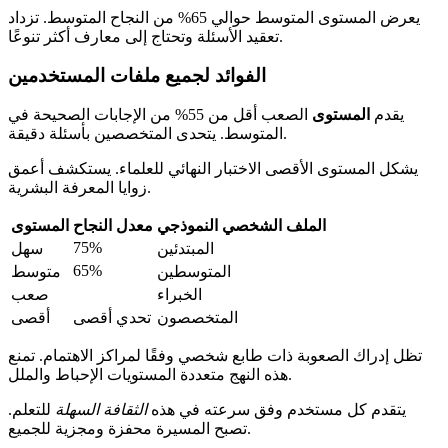
يعرض المستوى المتوسط حوالي 65% من النجاح المتوسط. تزداد
تعقيد الأسئلة وتحتاج إلى معارف أكثر تنوعًا.
الفوائد لجميع ملفات المستخدمين
يقدم
المستوى
الصعب أقل من 55% من الإجابات الصحيحة في
المتوسط. يتحدى المتخصصين بأسئلة دقيقة.
يشكل المستوى الأقصى الاختبار النهائي للعلماء. يستكشف أعمق
زوايا المعرفة البشرية.
الملف الشخصي النموذجي
معدل النجاح
المستوى
75%
المبتدئين
سهل
65%
المتوسطين
متوسط
الخبراء
صعب
المتخصصون
تحدي أقصى
أقصى
تظل إدراك الصعوبة ذات طابع شخصي وفقًا لمراكز الاهتمام. تمنع
هذه النهج متعددة المستويات الإحباط والملل.
يتقدم كل مستخدم وفق سرعته في هذه
الثقافة السهلة
للتعلم.
تصبح المسيرة محفزة ومجزية للجميع.