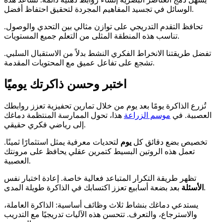
الوسائل في تجسيد المفاهيم المجردة لتحقيق احتفاظ أفضل.
تحافظ التقدم التدريجي على توازن مثالي بين التحدي والوصول.
تناسب هذه المنطقة المثلى من التعلم جميع المستويات.
تفضل طريقتنا الانخراط الفكري النشط بدلاً من الاستقبال السلبي.
تشجع على تفاعل عميق مع المحتويات المقدمة.
اختبر وحسن ذاكرتك يوميًا
تُزرع الذاكرة يومًا بعد يوم من خلال تمارين تحفيزية تعزز روابطك
العصبية. في
موسم الزراعة
هذا، تحول الممارسة المنتظمة دماغك
إلى رياضي فكري حقيقي.
تخصيص بضع دقائق كل
يوم
لتحديات معرفية يمثل استثمارًا ثمينًا.
تعمل هذه الروتين البسيط كتمرين عقلي يحافظ على مرونتك
العصبية.
تظهر طريقة التكرار المتباعد فعالية خاصة. إعادة اختبار نفس
بعد بضعة أسابيع تعزز اكتسابك في الذاكرة طويلة المدى.
الأسئلة
يستدعي دماغك بنشاط ثلاث وظائف أساسية: الذاكرة العاملة،
والاسترجاع، والتعرف. تتحسن هذه الآليات تدريجيًا مع التدريب