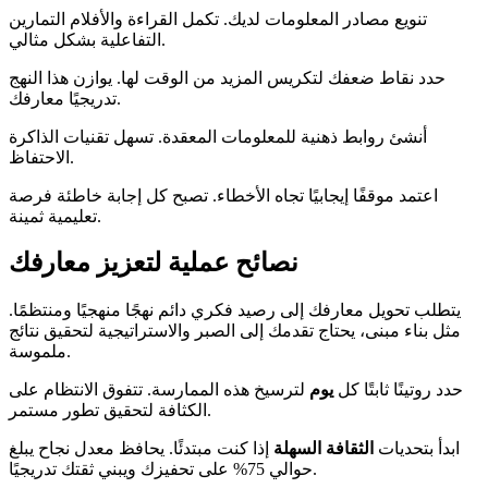
تنويع مصادر المعلومات لديك. تكمل القراءة والأفلام التمارين
التفاعلية بشكل مثالي.
حدد نقاط ضعفك لتكريس المزيد من الوقت لها. يوازن هذا النهج
تدريجيًا معارفك.
أنشئ روابط ذهنية للمعلومات المعقدة. تسهل تقنيات الذاكرة
الاحتفاظ.
اعتمد موقفًا إيجابيًا تجاه الأخطاء. تصبح كل إجابة خاطئة فرصة
تعليمية ثمينة.
نصائح عملية لتعزيز معارفك
يتطلب تحويل معارفك إلى رصيد فكري دائم نهجًا منهجيًا ومنتظمًا.
مثل بناء مبنى، يحتاج تقدمك إلى الصبر والاستراتيجية لتحقيق نتائج
ملموسة.
حدد روتينًا ثابتًا كل
يوم
لترسيخ هذه الممارسة. تتفوق الانتظام على
الكثافة لتحقيق تطور مستمر.
ابدأ بتحديات
الثقافة السهلة
إذا كنت مبتدئًا. يحافظ معدل نجاح يبلغ
حوالي 75% على تحفيزك ويبني ثقتك تدريجيًا.