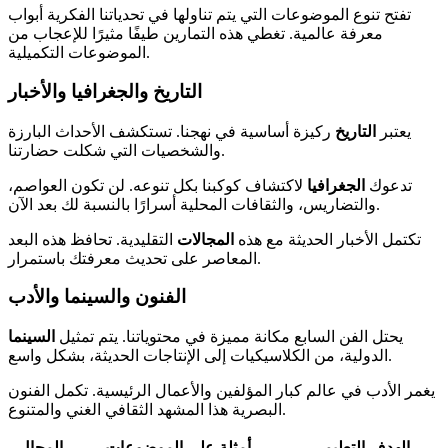
تفتح تنوع الموضوعات التي يتم تناولها في تحدياتنا الفكرية أبواب
معرفة عالمية. تغطي هذه التمارين طيفًا مثيرًا للإعجاب من
الموضوعات التكميلية.
التاريخ والجغرافيا والأخبار
يعتبر
التاريخ
ركيزة أساسية في نهجنا. تستكشف الأحداث البارزة
والشخصيات التي شكلت حضارتنا.
تدعوك
الجغرافيا
لاكتشاف كوكبنا بكل تنوعه. لن تكون العواصم،
والتضاريس، والثقافات المحلية أسرارًا بالنسبة لك بعد الآن.
تكتمل الأخبار الحديثة مع هذه
المجالات
التقليدية. تحافظ هذه البعد
المعاصر على تحديث معرفتك باستمرار.
الفنون والسينما والأدب
يحتل الفن السابع مكانة مميزة في محتوياتنا. يتم تمثيل
السينما
الدولية، من الكلاسيكيات إلى الإنتاجات الحديثة، بشكل واسع.
يغمر الأدب في عالم كبار المؤلفين والأعمال الرئيسية. تكمل الفنون
البصرية هذا المشهد الثقافي الغني والمتنوع.
الهدف التعليمي
أمثلة على الموضوعات
المجال