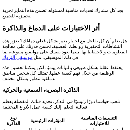
يجد كل مشارك تحديات مناسبة لمستواه. تضمن هذه التمايز تجربة
تحفيزية للجميع.
أثر الاختبارات على الدماغ والذاكرة
هل تعلم أن كل تفاعل مع اختبار يغير بشكل فعلي دماغك؟ تعزز هذه
النشاطات التحفيزية روابطك العصبية. تحسن قدرتك على معالجة
المعلومات والاحتفاظ بها، بينما تعود نفسك على مواضيع متنوعة، بما
.
في ذلك الموسيقى، مثل
موسيقى التروك
يحتفظ عقلنا بشكل طبيعي بالبيانات يوميًا. لكن يمكننا تحسين هذه
الوظيفة من خلال فهم كيفية عملها. تمتلك كل شخص مناطق
دماغية تتطور بشكل مختلف.
الذاكرة البصرية، السمعية والحركية
تلعب حواسنا دورًا رئيسيًا في التذكر. تحديد قناتك المفضلة يعظم
فعالية التعلم. إليك كيفية عمل الأنواع المختلفة:
التنسيقات المناسبة
نوع
المؤثرات الرئيسية
للاختبارات
الذاكرة