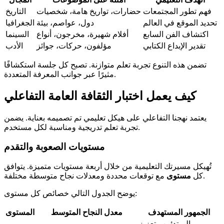
فهم تطور المجتمعات
حضارات، تواريخ هامة، شخصيات
التاريخ
تحديد الموقع في العالم
دول، عواصم، بيئة
الجغرافيا
اكتشاف الفن السابع
أفلام شهيرة، مخرجون، أنواع
السينما
تقدير الإبداع الكتابي
مؤلفون، حركات، جوائز
الأدب
تضمن هذه التنوع تجربة تعلم متوازنة. تصبح كل جلسة استكشافًا
مثيرًا عبر جوانب المعرفة المتعددة.
كيف يعمل اختبار الثقافة العامة التفاعلي
يعتمد نهجنا التفاعلي على هيكل تعليمي تم تصميمه بعناية. يضمن
تجربة تعلم تدريجية ومناسبة لكل مستخدم.
مستويات الصعوبة والتقدم
تُهيكل مسيرتك التعليمية من خلال أربعة مستويات متميزة. يتوافق
مع توقعات محددة ومعدلات نجاح متوسطة مختلفة.
كل
مستوى
يوضح الجدول التالي خصائص كل مستوى:
الجمهور المستهدف
معدل النجاح المتوسط
المستوى
المبتدئين وتعزيز