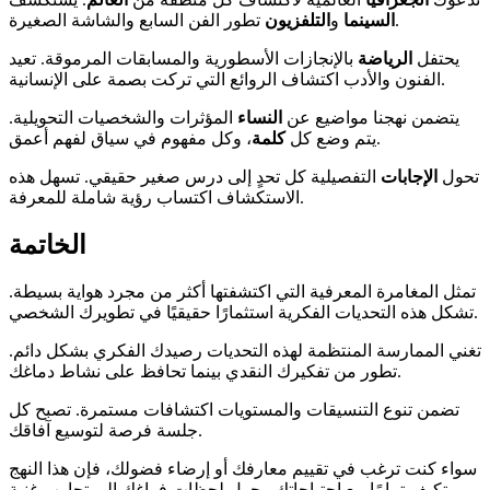
تطور الفن السابع والشاشة الصغيرة.
السينما
و
التلفزيون
يحتفل
الرياضة
بالإنجازات الأسطورية والمسابقات المرموقة. تعيد
الفنون والأدب اكتشاف الروائع التي تركت بصمة على الإنسانية.
يتضمن نهجنا مواضيع عن
النساء
المؤثرات والشخصيات التحويلية.
، وكل مفهوم في سياق لفهم أعمق.
يتم وضع كل
كلمة
تحول
الإجابات
التفصيلية كل تحدٍ إلى درس صغير حقيقي. تسهل هذه
الاستكشاف اكتساب رؤية شاملة للمعرفة.
الخاتمة
تمثل المغامرة المعرفية التي اكتشفتها أكثر من مجرد هواية بسيطة.
تشكل هذه التحديات الفكرية استثمارًا حقيقيًا في تطويرك الشخصي.
تغني الممارسة المنتظمة لهذه التحديات رصيدك الفكري بشكل دائم.
تطور من تفكيرك النقدي بينما تحافظ على نشاط دماغك.
تضمن تنوع التنسيقات والمستويات اكتشافات مستمرة. تصبح كل
جلسة فرصة لتوسيع آفاقك.
سواء كنت ترغب في تقييم معارفك أو إرضاء فضولك، فإن هذا النهج
يتكيف تمامًا مع احتياجاتك. يحول لحظات فراغك إلى تجارب غنية.