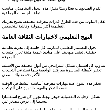
تقدم الفيديوهات بعدًا زمنيًا مثيرًا. هذه البديل الديناميكي مناسب
تمامًا للجلسات الجماعية.
تُفعّل التناوب بين هذه الطرق قدرات معرفية مختلفة. تصبح تجربتك
التعليمية أكثر شمولية وقابلية للتخصيص.
النهج التعليمي لاختبارات الثقافة العامة
تحول التصميم التعليمي لتماريننا كل جلسة إلى تجربة تعليمية
حقيقية. تعتمد منهجيتنا على مبادئ علمية مثبتة تعزز اكتساب
المعرفة.
يتناوب كل استبيان بشكل استراتيجي بين أنواع مختلفة من الأسئلة.
تختبر
الأسئلة
المباشرة معرفتك الواقعية بينما تستدعي التحديات
الأكثر دقة تحليلك النقدي.
تحفز هذه التنوع عدة مهارات معرفية أساسية. تنشط في الوقت
نفسه التذكر والفهم والقدرة على التركيب.
تشكل الإجابات التفصيلية جوهر نهجنا. تحول كل شرح استفسارًا
بسيطًا إلى درس مصغر غني.
يسهل دمج العناصر البصرية إنشاء روابط ذهنية دائمة. تساعد هذه