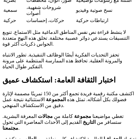
أسئلة مع رسومات توضيحية
صور، ألوان، مخططات
بصرية
شروحات شفهية،
نسخ صوتية وفيديو
سمعية
أصوات
ارتباطات حركية
حركات، إحساسات
حركية
لا ينشط قراءة نص نفس المناطق الدماغية مثل الاستماع. تنويع
التنسيقات يستدعي دوائر عصبية مختلفة. تخلق هذه النهج متعددة
الحواس ذكريات أكثر قوة.
تحفز التحديات الفكرية أيضًا الوظائف التنفيذية. تطور الانتباه
والمرونة العقلية. تحافظ هذه الممارسة المنتظمة على مرونة
التفكير طوال الحياة.
اختبار الثقافة العامة: استكشاف عميق
اكتشف مكتبة رقمية فريدة تجمع أكثر من 150 تمرينًا مصممة لإثارة
فضولك بكل أشكاله. تمثل هذه
المجموعة
الاستثنائية نتيجة عمل
دقيق من الاستكشاف المنهجي.
تغطي مواضيعنا
مجموعة
كاملة من
مجالات
المعرفة البشرية.
ستسافر من
التاريخ
القديم إلى الأحداث المعاصرة التي تحول
.
مجتمعنا
تدعوك
الجغرافيا
العالمية لاكتشاف كل منطقة من
العالم
. يستكشف