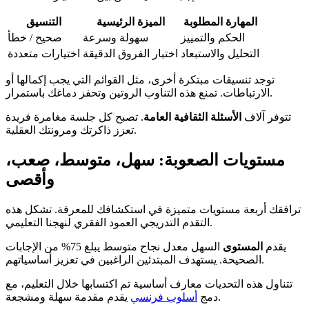
المهارة المطلوبة
الميزة الرئيسية
التنسيق
الحكم والتمييز
سهولة وسرعة
صحيح / خطأ
التحليل والاستبعاد
اختبار الفروق الدقيقة
اختيارات متعددة
توجد تنسيقات مبتكرة أخرى، مثل القوائم التي يجب إكمالها أو
الارتباطات. تمنع هذه التناوب الروتين وتحفز دماغك باستمرار.
تتوفر آلاف
الأسئلة الثقافية العامة
. تصبح كل جلسة مغامرة فريدة
تعزز ذاكرتك ومرونتك العقلية.
مستويات الصعوبة: سهل، متوسط، صعب،
وأقصى
ترافقك أربعة مستويات متميزة في استكشافك للمعرفة. تشكل هذه
التقدم التدريجي العمود الفقري لنهجنا التعليمي.
يقدم
المستوى
السهل معدل نجاح متوسط يبلغ 75% من الإجابات
الصحيحة. يستهدف المبتدئين الراغبين في تعزيز أساسياتهم.
تتناول هذه التحديات معارف أساسية تم اكتسابها خلال التعليم، مع
يقدم مقدمة سهلة ومشجعة.
دمج
أسلوب فرنسي