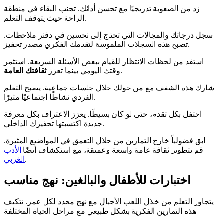
زد من الصعوبة تدريجيًا مع تحسن أدائك. تجنب البقاء في منطقة
الراحة حيث يتوقف التعلم.
سجل درجاتك والمجالات التي تحتاج إلى تحسين في دفتر ملاحظات.
تصبح هذه السجلات الملموسة لتقدمك الفكري مصدر تحفيز.
استفد من لحظات الانتظار للقيام ببعض الأسئلة السريعة. استثمر
.
وقتك اليومي بينما تعزز
ثقافتك العامة
شارك هذه الشغف مع من حولك خلال جلسات جماعية. يصبح التعلم
الفردي نشاطًا اجتماعيًا مثيرًا.
احتفل بكل تقدم، حتى لو كان بسيطًا. يعزز الاعتراف بكل معرفة
جديدة اكتسبتها تحفيزك الداخلي.
ابق فضولياً خارج التمارين من خلال التعمق في المواضيع المثيرة.
قم بتطوير ثقافة عامة واسعة وعميقة، مع استكشاف أيضًا
الأدب
.
الغربي
اختبارات للأطفال والبالغين: نهج مناسب
يتجاوز التعلم من خلال اللعب الأجيال مع نهج محدد لكل عمر. تتكيف
هذه التمارين الفكرية بشكل طبيعي مع مراحل الحياة المختلفة.