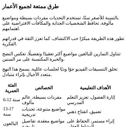
طرق ممتعة لجميع الأعمار
بالنسبة للأصغر سنًا، تستخدم التحديات مفردات بسيطة ومواضيع
مألوفة. تحافظ الشخصيات الجذابة والمكافآت الافتراضية على
اهتمامهم.
تطور هذه الطريقة مبكرًا حب الاكتشاف. كما تعزز الثقة في قدراتهم
الفكرية.
تتناول التمارين للبالغين مواضيع أكثر تعقيدًا وتفصيلًا. تعكس النضج
والخبرة المكتسبة على مر السنين.
تخلق التنسيقات الفيديو جوًا وديًا لجلسات عائلية. يسمح هذا النهج
متعدد الأجيال بإثراء متبادل.
الفئة
الأهداف التعليمية
الخصائص
العمرية
إثارة الفضول، تعزيز التعلم
مفردات بسيطة، عالم
6-12 سنة
المدرسي
مألوف
13-17
مواضيع متنوعة، تحديات
تعميق، انفتاح ذهني
سنة
تدريجية
إثراء مستمر، الحفاظ على
مواضيع معقدة، تفاصيل
البالغون
النشاط العقلي
تاريخية