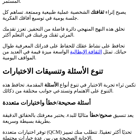
المستمر.
يصبح إثراء
ثقافتك
الشخصية عملية طبيعية وممتعة. تساهم كل
جلسة يومية في توسيع آفاقك الفكرية.
تخلق هذه النهج المنهجي دائرة فاضلة من التحفيز. تعزز تقدمك
المرئي ثقتك ورغبتك في التعلم أكثر.
تحافظ على نشاط عقلك للحفاظ على قدراتك المعرفية طوال
حياتك. تمثل
الثقافة الإيطالية
الواسعة ميزة قيمة في العديد من
المواقف اليومية.
تنوع الأسئلة وتنسيقات الاختبارات
تكمن ثراء تجربة الاختبار في تنوع أنواع
الأسئلة
المقدمة. تحافظ هذه
التنوع على الاهتمام وتستدعي جوانب مختلفة من ذكائك.
أسئلة صحيحة/خطأ واختيارات متعددة
يعد تنسيق
صحيح/خطأ
مثاليًا للبدء. يختبر معرفتك بالحقائق الدقيقة
بطريقة بسيطة وسريعة.
توفر اختيارات متعددة (QCM) تحديًا أكثر تعقيدًا. تتطلب منك تمييز
الإجابة الصحيحة من بين عدة خيارات محتملة.