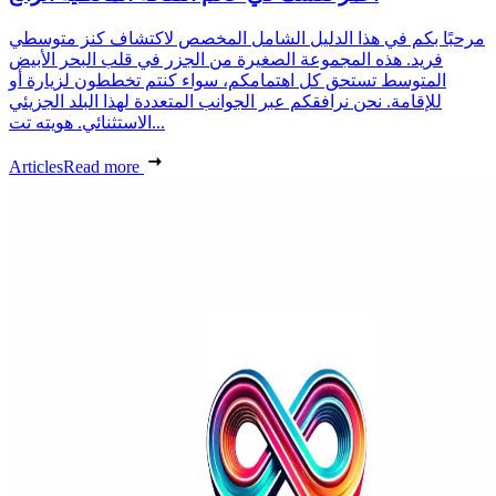
مرحبًا بكم في هذا الدليل الشامل المخصص لاكتشاف كنز متوسطي
فريد. هذه المجموعة الصغيرة من الجزر في قلب البحر الأبيض
المتوسط تستحق كل اهتمامكم، سواء كنتم تخططون لزيارة أو
للإقامة. نحن نرافقكم عبر الجوانب المتعددة لهذا البلد الجزيئي
الاستثنائي. هويته تت...
Articles
Read more