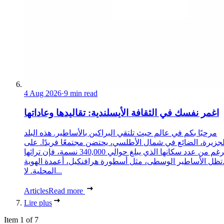
4 Aug 2026
·
9 min read
اغمر نفسك في الثقافة الأيسلندية: تقاليدها وعاداتها
مرحبًا بكم في عالم حيث تلتقي البراكين بالأساطير. هذه البلد
لجزيرة، الضائع في شمال الأطلسي، يحتضن مجتمعًا فريدًا. على
الرغم من عدد سكانها الذي يبلغ حوالي 340,000 نسمة، فإن تراثها
تظل الأساطير الوسطى، مثل أسطورة هرافنكيل، أعمدة الهوية
المحلية. لا...
Articles
Read more
Lire plus
Item 1 of 7