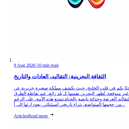
9 Aug 2026
·
10 min read
الثقافة البحرينية: التقاليد، العادات والتاريخ
ًا بكم في قلب الخليج، حيث يكشف مملكة صغيرة جزيرية عن
غير متوقعة. تُظهر البحرين نفسها كـ بلد رائع، عند تقاطع الطرق
لتقاليد العريقة وحداثة نابضة بالحياة.تتمتع هذه الأمة، على الرغم
من حجمها المتواضع، بثراء تاريخي استثنائي. يعود إرثها إلى آ...
Articles
Read more