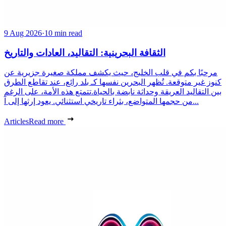
9 Aug 2026
·
10 min read
الثقافة البحرينية: التقاليد، العادات والتاريخ
مرحبًا بكم في قلب الخليج، حيث يكشف مملكة صغيرة جزيرية عن
كنوز غير متوقعة. تُظهر البحرين نفسها كـ بلد رائع، عند تقاطع الطرق
بين التقاليد العريقة وحداثة نابضة بالحياة.تتمتع هذه الأمة، على الرغم
من حجمها المتواضع، بثراء تاريخي استثنائي. يعود إرثها إلى آ...
Articles
Read more