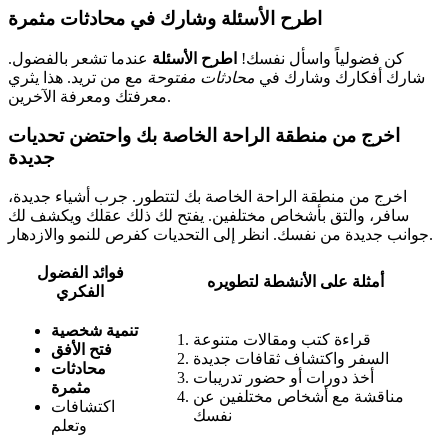
اطرح الأسئلة وشارك في محادثات مثمرة
كن فضولياً واسأل نفسك!
اطرح الأسئلة
عندما تشعر بالفضول.
شارك أفكارك وشارك في
محادثات مفتوحة
مع من تريد. هذا يثري
معرفتك ومعرفة الآخرين.
اخرج من منطقة الراحة الخاصة بك واحتضن تحديات
جديدة
اخرج من منطقة الراحة الخاصة بك لتتطور. جرب أشياء جديدة،
سافر، والتق بأشخاص مختلفين. يفتح لك ذلك عقلك ويكشف لك
جوانب جديدة من نفسك. انظر إلى التحديات كفرص للنمو والازدهار.
فوائد الفضول
أمثلة على الأنشطة لتطويره
الفكري
تنمية شخصية
قراءة كتب ومقالات متنوعة
فتح الأفق
السفر واكتشاف ثقافات جديدة
محادثات
أخذ دورات أو حضور تدريبات
مثمرة
مناقشة مع أشخاص مختلفين عن
اكتشافات
نفسك
وتعلم