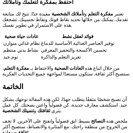
احتفظ بمفكرة لتعلمك وتأملاتك
تعتبر
مفكرة التعلم
و
تأملاتك الشخصية
مفيدة جدًا. تتيح لك متابعة
تقدمك. يمكنك من خلالها تحديد نقاط قوتك ونقاط تحسينك. تشجعك
هذه على الاستمرار في تطوير نفسك.
فوائد لعقل نشط
عادات حياة صحية
توفير العناصر الغذائية الأساسية للدماغ
نظام غذائي متوازن
تحسين الأكسجة والتحفيز المعرفي
نشاط بدني منتظم
تعزيز التعلم والذاكرة
نوم جيد
من خلال اتباع هذه
العادات الصحية
والاحتفاظ بـ
مفكرة التعلم
،
ستصبح أكثر ثقافة. ستكون مستعدًا لمواجهة جميع التحديات الفكرية.
الخاتمة
أن تصبح شخصًا مثقفًا يتطلب جهدًا، لكن هذه المقالة توجهك بشكل
جيد. استكشف معارف جديدة، كن فضولياً واعتن بصحتك. كل عمل
.
يثري
ثقافتك
و
تنميتك الشخصية
ملخص هذه
النصائح
بسيط: ابق فضولياً وانفتح على الآخرين. لا تخف
من الخروج من منطقة راحتك. مع المثابرة والانضباط، ستصبح أكثر
وسعادة.
ثقافة