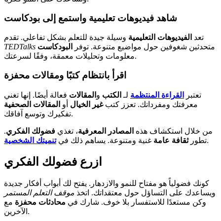
شاهد فيديوهات تعليمية واستمع إلى بودكاست
تعد
الفيديوهات التعليمية
وسيلة جيدة للتعلم بشكل تفاعلي. تقدم
متحدثين شغوفين حول مواضيع متنوعة. توفر
البودكاست
TEDTalks
معلومات وتحليلات معمقة، وفقًا لسرعتك.
اقرأ بانتظام كتبًا ومقالات محفزة
تعتبر
القراءة المنتظمة
لـ
الكتب
و
المقالات
فعالة أيضًا. إنها تغني
معرفتك ومفرداتك. تعزز كتب
غير الخيال
أو
المقالات الصحفية
تفكيرك وتوسع آفاقك.
من خلال استكشاف هذه
المصادر المعرفية
، تغذي
فضولك الفكري
.
.
تطور
ثقافة عامة
غنية ومتنوعة. يساهم ذلك في
تنميتك الشخصية
ازرع فضولك الفكري
كونك فضولياً هو مفتاح للنمو والازدهار. يفتح لك أبواب أفكار جديدة
ويساعدك على التساؤل حول معتقداتك. اتخذ
موقف التعلم المستمر
وكن مستعدًا للاستفسار بلا خوف. شارك في
محادثات محفزة
مع
الآخرين.