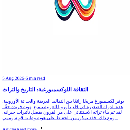
5 Aug 2026
·
6 min read
الثقافة اللوكسمبورغية: التاريخ والتراث
يوفر لكسمبورغ مزيجًا رائعًا بين التقاليد العريقة والحداثة الأوروبية.
هذه الدولة الصغيرة في قلب أوروبا الغربية تتمتع بهوية فريدة حقًا.
لقد تم بناء تراثه الاستثنائي على مر القرون بفضل تأثيرات جيرانه.
ومع ذلك، فقد تمكن من الحفاظ على هوية وطنية قوية وممي...
Articles
Read more