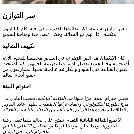
سر التوازن
تتغير اليابان بسرعة، لكن تقاليدها القديمة تبقى حية. قام اليابانيون
بتكييف عاداتهم مع الحداثة. وهكذا، تبقى حية ومتاحة للجميع.
تكييف التقاليد
كان الإيكيبانا، هذا الفن الزهري، في السابق مخصصًا للنخبة. الآن،
أصبح مفتوحًا للجميع بفضل الدورات التدريبية للجمهور. كما أصبحت
الفنون القتالية مثل الجودو والكاراتيه عالمية، يحبها الممارسون من
جميع أنحاء العالم.
احترام البيئة
يعتبر احترام البيئة أمرًا حيويًا في
الثقافة اليابانية
. نجحت اليابان في
مزج
تطورها التكنولوجي
وحماية
تراثها الطبيعي
. يظهر إعادة التدوير
.
والطاقة المتجددة هذا
التوازن المتناغم
بين
التقاليد اليابانية
و
الحداثة
لا تمنع
الثقافة اليابانية
التقدم. تنفتح على العالم بينما تبقى وفية
لجذورها. وهذا يخلق نموذجًا فريدًا من
التكيف الثقافي الياباني
.
و
احترام البيئة في اليابان