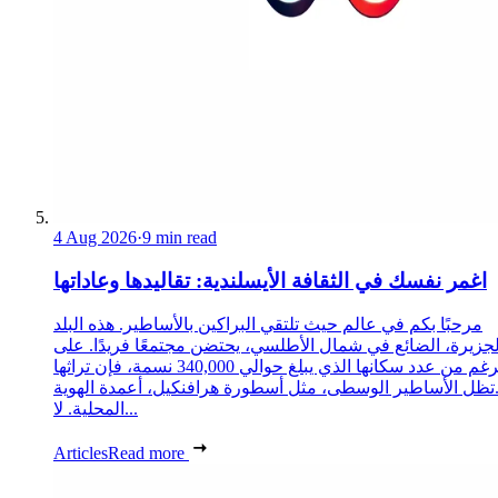
4 Aug 2026
·
9 min read
اغمر نفسك في الثقافة الأيسلندية: تقاليدها وعاداتها
مرحبًا بكم في عالم حيث تلتقي البراكين بالأساطير. هذه البلد
لجزيرة، الضائع في شمال الأطلسي، يحتضن مجتمعًا فريدًا. على
الرغم من عدد سكانها الذي يبلغ حوالي 340,000 نسمة، فإن تراثها
تظل الأساطير الوسطى، مثل أسطورة هرافنكيل، أعمدة الهوية
المحلية. لا...
Articles
Read more