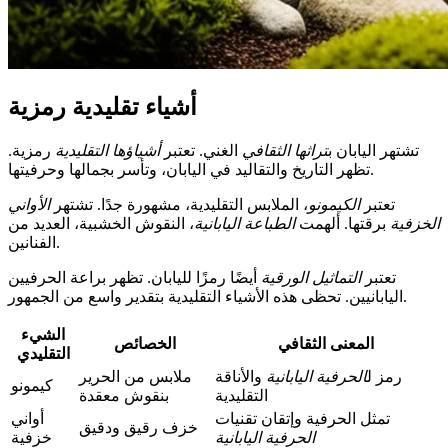
أشياء تقليدية رمزية
تشتهر اليابان ب
تراثها الثقافي
الغني. تعتبر
أشياؤها التقليدية
رمزية.
تظهر التاريخ والتقاليد في اليابان، وتأسر بجمالها وحرفيتها.
تعتبر
الكيمونو
، الملابس التقليدية، مشهورة جدًا. تشتهر
الأواني
الخزفية
برقتها. ألهمت
الطباعة اليابانية
، النقوش الخشبية، العديد من
الفنانين.
تعتبر
التماثيل الورقية
أيضًا رمزًا لليابان. تظهر براعة الحرفيين
اليابانيين. تحظى هذه الأشياء التقليدية بتقدير واسع من الجمهور.
الشيء
المعنى الثقافي
الخصائص
التقليدي
رمز ل
الحرفية اليابانية
والأناقة
ملابس من الحرير
كيمونو
التقليدية
بنقوش معقدة
تمثل الحرفية وإتقان تقنيات
أواني
خزف رقيق ودقيق
الحرفية اليابانية
خزفية