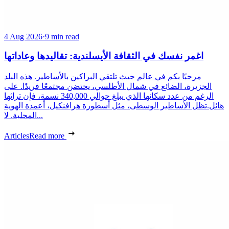
4 Aug 2026
·
9 min read
اغمر نفسك في الثقافة الأيسلندية: تقاليدها وعاداتها
مرحبًا بكم في عالم حيث تلتقي البراكين بالأساطير. هذه البلد
الجزيرة، الضائع في شمال الأطلسي، يحتضن مجتمعًا فريدًا. على
الرغم من عدد سكانها الذي يبلغ حوالي 340,000 نسمة، فإن تراثها
هائل.تظل الأساطير الوسطى، مثل أسطورة هرافنكيل، أعمدة الهوية
المحلية. لا...
Articles
Read more