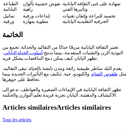
شهادة على غنى
الثقافة اليابانية
نقوش خشبية بألوان
الطباعة
وتأثيرها الفني
زاهية
اليابانية
تجسيد للبراعة وإتقان تقنيات
إبداعات ورقية
تماثيل
الحرفية التقليدية اليابانية
مطوية بمهارة
ورقية
الخاتمة
تعتبر الثقافة اليابانية مزيجًا جذابًا من التقاليد والحداثة. تجمع بين
البوذية الزن والتقنيات المتقدمة، بينما تدمج
أسلوب الحياة الياباني
.
تظهر اليابان كيف يمكن دمج التناقضات بشكل فريد.
يقدم البلد مناظر طبيعية رائعة ومدن نابضة بالحياة. تبقى التقاليد،
مثل
طقوس الشاي
والكيودو، حية. تتكيف مع التأثيرات الجديدة بينما
تحافظ على جوهرها.
تظهر الثقافة اليابانية في الإيماءات الصغيرة والعواطف. تدعو إلى
الاكتشاف والدهشة. اليابان تجربة فريدة تعلم التوازن والحكمة.
Articles similaires
Articles similaires
Tous les articles