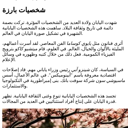
شخصيات بارزة
شهدت اليابان ولادة العديد من الشخصيات المؤثرة. تركت بصمة
دائمة في تاريخ وثقافة البلاد. ساهمت هذه الشخصيات اليابانية
الشهيرة في تشكيل صورة اليابان في العالم.
أثرى فنانون مثل
يايوي كوساما
الفن المعاصر. لقد أسرت أعمالهم،
المليئة بالألوان والخيال، العالم. في العلوم، قام
ميتشيو كاكو
بترويج
الفيزياء الكمومية. فعل ذلك من خلال كتبه وظهوره في وسائل
الإعلام.
في السياسة، كان
شينزو آبي
رئيس وزراء ياباني مهم. قاد إصلاحات
اقتصادية معروفة باسم "أبينوميكس". في عالم الأعمال، أسس
ماسيوشي سون
شركة سوفت بانك. بنى إمبراطورية في التكنولوجيا
والاستثمارات.
تجسد هذه الشخصيات اليابانية تنوع وغنى الثقافة اليابانية. تظهر
قدرة اليابان على إنتاج أفراد استثنائيين في العديد من المجالات.