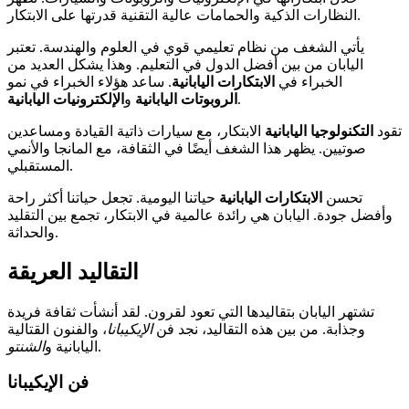
النظارات الذكية والحمامات عالية التقنية قدرتها على الابتكار.
يأتي الشغف من نظام تعليمي قوي في العلوم والهندسة. تعتبر
اليابان من بين أفضل الدول في التعليم. وهذا يشكل العديد من
الخبراء في
الابتكارات اليابانية
. ساعد هؤلاء الخبراء في نمو
.
الروبوتات اليابانية
و
الإلكترونيات اليابانية
تقود
التكنولوجيا اليابانية
الابتكار، مع سيارات ذاتية القيادة ومساعدين
صوتيين. يظهر هذا الشغف أيضًا في الثقافة، مع المانجا والأنمي
المستقبلي.
تحسن
الابتكارات اليابانية
حياتنا اليومية. تجعل حياتنا أكثر راحة
وأفضل جودة. اليابان هي رائدة عالمية في الابتكار، تجمع بين التقليد
والحداثة.
التقاليد العريقة
تشتهر اليابان بتقاليدها التي تعود لقرون. لقد أنشأت ثقافة فريدة
وجذابة. من بين هذه التقاليد، نجد فن
الإيكيبانا
، والفنون القتالية
.
اليابانية و
الشنتو
فن الإيكيبانا