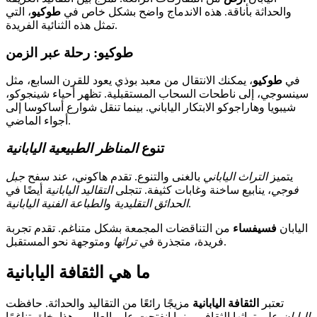
والحداثة بأناقة. هذه الاندماج واضح بشكل خاص في
طوكيو
، التي
تمثل هذه الثنائية الفريدة.
طوكيو: رحلة عبر الزمن
في
طوكيو
، يمكنك الانتقال من معبد بوذي يعود للقرن السابع، مثل
سينسوجي، إلى ناطحات السحاب المستقبلية. تظهر أحياء شينجوكو،
شيبويا وهاراجوكو الابتكار الياباني. بينما تنقل شوارع أساكوسا إلى
أجواء الماضي.
تنوع
المناظر الطبيعية اليابانية
يتميز
التراث الياباني
بالغنى والتنوع. تقدم هاكوني، عند سفح
جبل
فوجي
، ينابيع ساخنة وغابات كثيفة. تتجلى
التقاليد اليابانية
أيضًا في
.
الحدائق التقليدية
و
الطباعة الفنية اليابانية
اليابان
فسيفساء
من التناقضات المجمعة بشكل متناغم. تقدم تجربة
ومتوجهة نحو المستقبل.
فريدة، متجذرة في
تراثها
ما هي الثقافة اليابانية
تعتبر
الثقافة اليابانية
مزيجًا رائعًا من التقاليد والحداثة. حافظت
اليابان
على تراثها الثقافي بينما انفتحت على العالم. وهذا يخلق تناغمًا