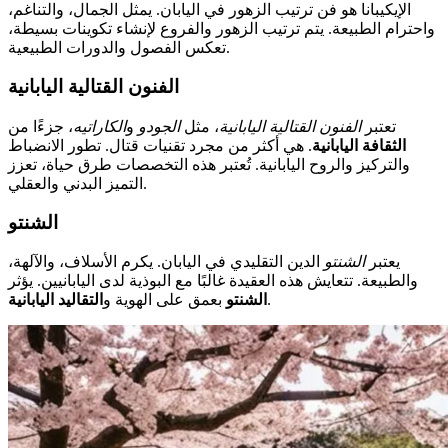
الإيكيبانا هو فن ترتيب الزهور في اليابان. يمثل الجمال، والتناغم،
واحترام الطبيعة. يتم ترتيب الزهور والفروع لإنشاء تكوينات بسيطة،
تعكس الفصول والدورات الطبيعية.
الفنون القتالية اليابانية
تعتبر
الفنون القتالية اليابانية
، مثل
الجودو
و
الكاراتيه
، جزءًا من
الثقافة اليابانية
. هي أكثر من مجرد تقنيات قتال. تطور الانضباط
والتركيز والروح اليابانية. تُعتبر هذه التخصصات طرق حياة، تعزز
التميز البدني والعقلي.
الشنتو
يعتبر
الشنتو
الدين التقليدي في اليابان. يكرم الأسلاف، والآلهة،
والطبيعة. تتعايش هذه العقيدة غالبًا مع البوذية لدى اليابانيين. يؤثر
.
الشنتو
بعمق على الهوية و
التقاليد اليابانية