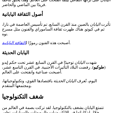
فريدًا بين الماضي والحاضر.
أصول الثقافة اليابانية
تأثرت
اليابان
بالصين منذ القرن السابع. تم تأسيس العاصمة في نارا،
ثم في كيوتو. هناك ظهرت ثقافة الساموراي والفنون مثل مسرح
نوه.
.
أصبحت هذه الفنون رموزًا ل
الثقافة اليابانية
اليابان الحديثة
شهدت
اليابان
توحيدًا في القرن السابع عشر تحت حكم إيدو
(
طوكيو
). رفضت البلاد التأثيرات الأجنبية. في القرن التاسع عشر،
أصبحت صناعية وانفتحت على العالم.
اليوم، تُعرف
اليابان الحديثة
باقتصادها القوي، وتكنولوجياتها،
ومجتمعها المتقدم.
شغف التكنولوجيا
تتمتع اليابان بشغف بالتكنولوجيا. لقد تركت بصمة في العالم من
خلال ابتكاراتها في الإلكترونيات والروبوتات والسيارات. تظهر