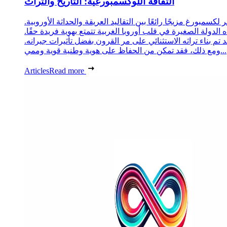
الثقافة اللوكسمبورغية: التاريخ والتراث
 لكسمبورغ مزيجًا رائعًا بين التقاليد العريقة والحداثة الأوروبية.
 الدولة الصغيرة في قلب أوروبا الغربية تتمتع بهوية فريدة حقًا.
د تم بناء تراثه الاستثنائي على مر القرون بفضل تأثيرات جيرانه.
ومع ذلك، فقد تمكن من الحفاظ على هوية وطنية قوية وممي...
Articles
Read more