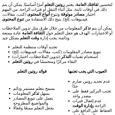
لتحسين
ثقافتك العامة
، يعتبر
روتين التعلم
أمرًا أساسيًا. يمكن أن يتم
ذلك في أوقات ثابتة، مثل أثناء التنقل أو فترات الراحة. من المهم
اختيار
مصادر موثوقة
وتنوع
أنواع المحتوى
(كتب، مقالات،
.
فيديوهات، إلخ). يتيح ذلك الاستفادة من
تنوع المحتوى
يمكن أن يتم
تذكر
المعلومات من خلال طرق مثل تدوين الملاحظات
أو الاختبارات. الهدف هو جعل التعلم حول
الثقافة العامة
عادة ممتعة
بشكل جيد.
ودائمة. يجب إدارة
وقت التعلم
تحديد أوقات منتظمة للتعلم
تنويع مصادر المعلومات (كتب، مقالات، فيديوهات، إلخ)
استخدام تقنيات
التذكر
(تدوين الملاحظات، اختبارات)
البقاء مركزًا ومتحمسًا في
روتين التعلم
العيوب التي يجب تجنبها
فوائد روتين التعلم
عدم تحديد روتين صارم
جدًا
يسمح بتعلم مستمر ودائم
تجنب التركيز فقط على
يسهل
تذكر
المعلومات
مصدر واحد
يعمل على تنويع المصادر
عدم إغفال فترات
والمواضيع المطروحة
الراحة و
إدارة الوقت
يجعل التعلم ممتعًا وفعالًا
الحفاظ على الدافع على