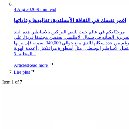
4 Aug 2026
·
9 min read
اغمر نفسك في الثقافة الأيسلندية: تقاليدها وعاداتها
مرحبًا بكم في عالم حيث تلتقي البراكين بالأساطير. هذه البلد
لجزيرة، الضائع في شمال الأطلسي، يحتضن مجتمعًا فريدًا. على
الرغم من عدد سكانها الذي يبلغ حوالي 340,000 نسمة، فإن تراثها
تظل الأساطير الوسطى، مثل أسطورة هرافنكيل، أعمدة الهوية
المحلية. لا...
Articles
Read more
Lire plus
Item 1 of 7