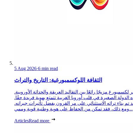
5 Aug 2026
·
6 min read
الثقافة اللوكسمبورغية: التاريخ والتراث
 لكسمبورغ مزيجًا رائعًا بين التقاليد العريقة والحداثة الأوروبية.
 الدولة الصغيرة في قلب أوروبا الغربية تتمتع بهوية فريدة حقًا.
د تم بناء تراثه الاستثنائي على مر القرون بفضل تأثيرات جيرانه.
ومع ذلك، فقد تمكن من الحفاظ على هوية وطنية قوية وممي...
Articles
Read more