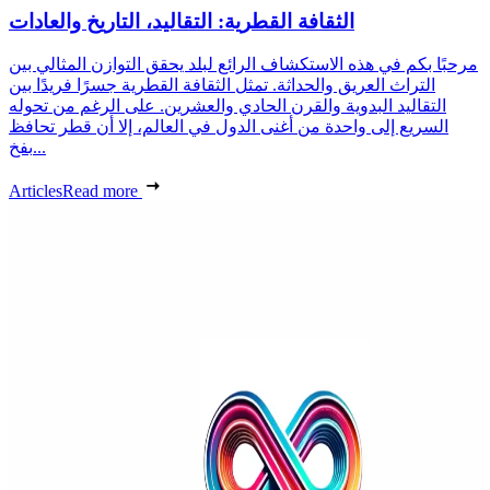
الثقافة القطرية: التقاليد، التاريخ والعادات
مرحبًا بكم في هذه الاستكشاف الرائع لبلد يحقق التوازن المثالي بين
التراث العريق والحداثة. تمثل الثقافة القطرية جسرًا فريدًا بين
التقاليد البدوية والقرن الحادي والعشرين. على الرغم من تحوله
السريع إلى واحدة من أغنى الدول في العالم، إلا أن قطر تحافظ
بفخ...
Articles
Read more