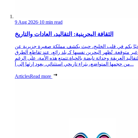
9 Aug 2026
·
10 min read
الثقافة البحرينية: التقاليد، العادات والتاريخ
ًا بكم في قلب الخليج، حيث يكشف مملكة صغيرة جزيرية عن
غير متوقعة. تُظهر البحرين نفسها كـ بلد رائع، عند تقاطع الطرق
لتقاليد العريقة وحداثة نابضة بالحياة.تتمتع هذه الأمة، على الرغم
من حجمها المتواضع، بثراء تاريخي استثنائي. يعود إرثها إلى آ...
Articles
Read more