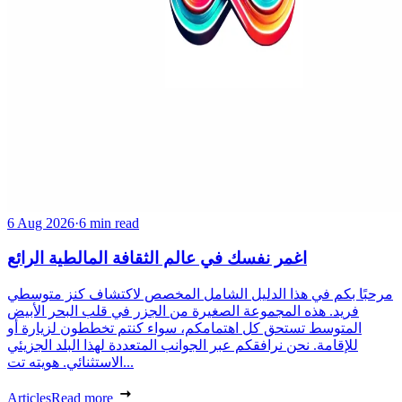
6 Aug 2026
·
6 min read
اغمر نفسك في عالم الثقافة المالطية الرائع
مرحبًا بكم في هذا الدليل الشامل المخصص لاكتشاف كنز متوسطي
فريد. هذه المجموعة الصغيرة من الجزر في قلب البحر الأبيض
المتوسط تستحق كل اهتمامكم، سواء كنتم تخططون لزيارة أو
للإقامة. نحن نرافقكم عبر الجوانب المتعددة لهذا البلد الجزيئي
الاستثنائي. هويته تت...
Articles
Read more