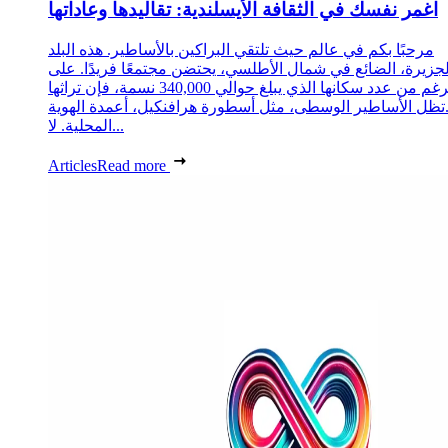
اغمر نفسك في الثقافة الأيسلندية: تقاليدها وعاداتها
مرحبًا بكم في عالم حيث تلتقي البراكين بالأساطير. هذه البلد
لجزيرة، الضائع في شمال الأطلسي، يحتضن مجتمعًا فريدًا. على
الرغم من عدد سكانها الذي يبلغ حوالي 340,000 نسمة، فإن تراثها
تظل الأساطير الوسطى، مثل أسطورة هرافنكيل، أعمدة الهوية
المحلية. لا...
Articles
Read more