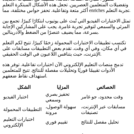
وتفضيلات المتعلمين العصريين. تجعل هذه الأشكال المبتكرة التعلم
أكثر متعة وتفاعلية. تحفز حواس مختلفة، مما enriches تجربة التعلم.
تمثل الاختبارات الفيديو التي تُبث على يوتيوب ابتكارًا كبيرًا. تجمع بين
المرئي والسمعي لتوفير تجربة غامرة. يجب على المشاركين الإجابة
بسرعة، مما يضيف عنصرًا من الضغط والأدرينالين.
تكتسب تطبيقات الاختبارات المحمولة زخمًا كبيرًا. تتيح لكم التعلم
في أي مكان، وفي أي وقت. تقدم بعض التطبيقات مسابقات على
الإنترنت، حيث يتنافس اللاعبون في الوقت الحقيقي.
تدمج منصات التعليم الإلكتروني الآن اختبارات تفاعلية. توفر هذه
الأدوات تقييمًا فوريًا وتحليلات مفصلة للنتائج. تتيح للمتعلمين
استهداف نقاط ضعفهم.
الخصائص
المزايا
الشكل
تحفيز بصري
وقت محدود، جو غامر
اختبار الفيديو
وسمعي
مسابقات عبر الإنترنت،
سهولة الوصول،
التطبيقات المحمولة
تصنيفات
مرونة
اختبارات التعليم
تحليل مفصل للنتائج
تقييم فوري
الإلكتروني