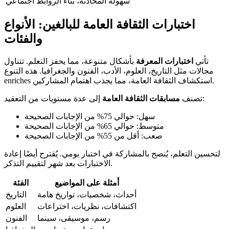
سهولة المحادثة، بناء الروابط
اجتماعي
اختبارات الثقافة العامة للبالغين: الأنواع
والفئات
تأتي
اختبارات المعرفة
بأشكال متنوعة، مما يحفز التعلم. تتناول
مجالات مثل التاريخ، العلوم، الأدب، الفنون والجغرافيا. هذه التنوع
enriches استكشاف الثقافة العامة، مما يجذب اهتمام المشاركين.
إلى عدة مستويات من التعقيد:
تصنف
مسابقات الثقافة العامة
سهل: حوالي 75% من الإجابات الصحيحة
متوسط: حوالي 65% من الإجابات الصحيحة
صعب: أقل من 55% من الإجابات الصحيحة
لتحسين التعلم، يُنصح بالمشاركة في اختبار يومي. يُقترح أيضًا إعادة
الاختبارات بعد شهر لتقييم التذكر.
أمثلة على المواضيع
الفئة
أحداث، شخصيات، تواريخ هامة
التاريخ
اكتشافات، نظريات، اختراعات
العلوم
رسم، موسيقى، سينما
الفنون