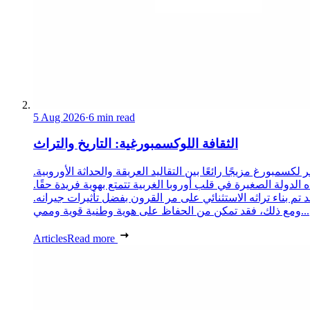
5 Aug 2026
·
6 min read
الثقافة اللوكسمبورغية: التاريخ والتراث
 لكسمبورغ مزيجًا رائعًا بين التقاليد العريقة والحداثة الأوروبية.
 الدولة الصغيرة في قلب أوروبا الغربية تتمتع بهوية فريدة حقًا.
د تم بناء تراثه الاستثنائي على مر القرون بفضل تأثيرات جيرانه.
ومع ذلك، فقد تمكن من الحفاظ على هوية وطنية قوية وممي...
Articles
Read more