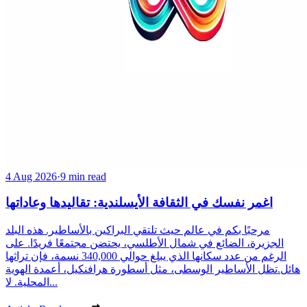
4 Aug 2026
·
9 min read
اغمر نفسك في الثقافة الأيسلندية: تقاليدها وعاداتها
مرحبًا بكم في عالم حيث تلتقي البراكين بالأساطير. هذه البلد
الجزيرة، الضائع في شمال الأطلسي، يحتضن مجتمعًا فريدًا. على
الرغم من عدد سكانها الذي يبلغ حوالي 340,000 نسمة، فإن تراثها
هائل.تظل الأساطير الوسطى، مثل أسطورة هرافنكيل، أعمدة الهوية
المحلية. لا...