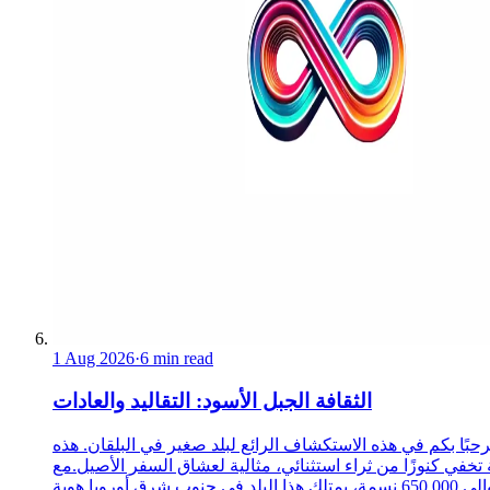
1 Aug 2026
·
6 min read
الثقافة الجبل الأسود: التقاليد والعادات
حبًا بكم في هذه الاستكشاف الرائع لبلد صغير في البلقان. هذه
 تخفي كنوزًا من ثراء استثنائي، مثالية لعشاق السفر الأصيل.مع
حوالي 650,000 نسمة، يمتلك هذا البلد في جنوب شرق أوروبا هوية