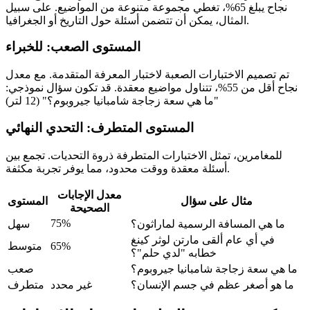
نجاح يبلغ 65%، تغطي مجموعة متنوعة من المواضيع. على سبيل
المثال، يمكن أن تتضمن أسئلة حول التاريخ أو الجغرافيا.
المستوى الصعب: للخبراء
تم تصميم الاختبارات الصعبة لاختبار المعرفة المتقدمة. مع معدل
نجاح أقل من 55%، تتناول مواضيع معقدة. قد تكون سؤال نموذجي:
"ما هي سعة زجاجة شامبانيا جيروبوم؟" (12 لتر)
المستوى المتطرف: التحدي النهائي
للمغامرين، تمثل الاختبارات المتطرفة ذروة التحديات. تجمع بين
أسئلة معقدة ووقت محدود، مما يوفر تجربة مكثفة.
معدل الإجابات
مثال على سؤال
المستوى
الصحيحة
75%
ما هي المسافة الرسمية لماراثون؟
سهل
في أي عام ألقى مارتن لوثر كينغ
65%
متوسط
خطابه "لدي حلم"؟
ما هي سعة زجاجة شامبانيا جيروبوم؟
صعب
ما هو أصغر عظم في جسم الإنسان؟
غير محدد
متطرف