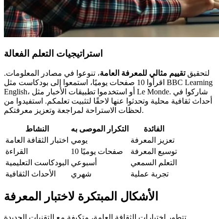
استراتيجيات التعلم الفعالة
لتحقيق
تقييم مثالي للمعرفة العامة
، تنوعوا في مصادر المعلومات.
اقرأوا 10 صفحات يوميًا، استمعوا إلى بودكاست مثل BBC Learning
English، أو استخدموا تطبيقات الأخبار مثل Le Monde. شاركوا في
أحداث ثقافية محلية وتحدثوا عنها لاحقًا لتثبيت تعلمكم. استفيدوا من
لحظات الاستراحة لمراجعة وتعزيز معرفتكم.
الفائدة
التكرار الموصى به
النشاط
تعزيز المعرفة
يومي
اختبار الثقافة العامة
توسيع المعرفة
10 صفحات يوميًا
القراءة
التعلم السمعي
أسبوعي
البودكاست التعليمية
تجربة عملية
شهري
الأحداث الثقافية
الأشكال المبتكرة لاختبار المعرفة
تتطور اختبارات الثقافة العامة، متكيفة مع التقنيات الجديدة