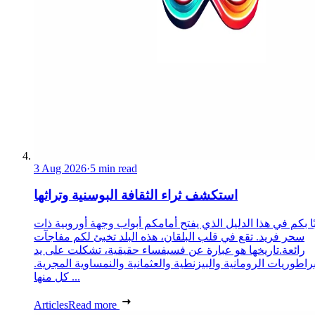
3 Aug 2026
·
5 min read
استكشف ثراء الثقافة البوسنية وتراثها
ا بكم في هذا الدليل الذي يفتح أمامكم أبواب وجهة أوروبية ذات
سحر فريد. تقع في قلب البلقان، هذه البلد تخبئ لكم مفاجآت
رائعة.تاريخها هو عبارة عن فسيفساء حقيقية، تشكلت على يد
براطوريات الرومانية والبيزنطية والعثمانية والنمساوية المجرية.
كل منها ...
Articles
Read more