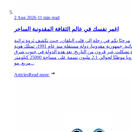
2 Aug 2026
·
11 min read
اغمر نفسك في عالم الثقافة المقدونية الساحر
مرحبًا بكم في رحلة إلى قلب البلقان، حيث تكشف ثروة تراثية
استثنائية. جمهورية مقدونيا، دولة مستقلة منذ عام 1991، تمتلك هوية
 تشكلت عبر قرون من التاريخ. تعد هذه الدولة في جنوب شرق
أوروبا موطنًا لحوالي 2.1 مليون نسمة على مساحة 25000 كيلومتر
مربع. مو...
Articles
Read more