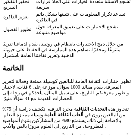
تشجع الأسئلة متعددة الخيارات على اتخاذ قرارات
تحفيز التفكير
سريعة
السريع
تساعد تكرار المعلومات على تثبيتها بشكل دائم
تعزيز الذاكرة
في الذاكرة
تشجع الاختبارات على تعميق المعرفة حول
تطوير الفضول
مواضيع متنوعة
من خلال دمج الاختبارات بانتظام في روتيننا، نقدم لدماغنا تدريبًا
متنوعًا ومحفزًا. تساهم هذه الممارسة في الحفاظ على حيويتنا
الذهنية وتعزيز ثقافتنا العامة باستمرار.
الخاتمة
تظهر اختبارات الثقافة العامة للبالغين كوسيلة ممتعة وفعالة لتعزيز
المعرفة. يقدم مقالنا 1000 سؤال، موزعة على 6 فئات، لاختبار
وتطوير معرفتكم. التاريخ، على سبيل المثال، يأخذكم في رحلة إلى
الحضارات القديمة مع 31 سؤالًا مثيرًا.
تتجاوز هذه
التحديات الثقافية
مجرد الترفيه. تكشف دراسة أن 75%
من البالغين يرون في
ألعاب الثقافة العامة
وسيلة ممتازة للتعلم.
بالإضافة إلى ذلك، يستمتع 80% من المشاركين بتنوع المواضيع
المطروحة، من التاريخ إلى العلوم مرورًا بالفن والأدب.