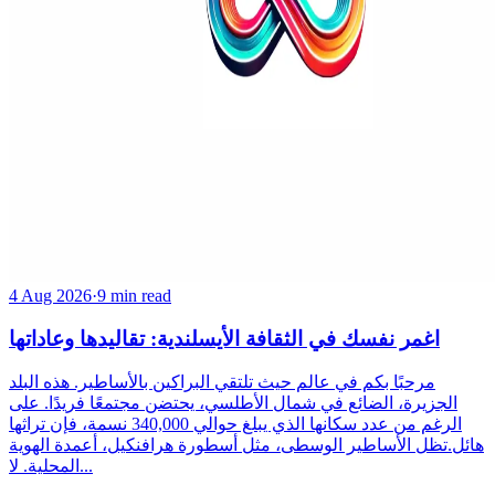
4 Aug 2026
·
9 min read
اغمر نفسك في الثقافة الأيسلندية: تقاليدها وعاداتها
مرحبًا بكم في عالم حيث تلتقي البراكين بالأساطير. هذه البلد
الجزيرة، الضائع في شمال الأطلسي، يحتضن مجتمعًا فريدًا. على
الرغم من عدد سكانها الذي يبلغ حوالي 340,000 نسمة، فإن تراثها
هائل.تظل الأساطير الوسطى، مثل أسطورة هرافنكيل، أعمدة الهوية
المحلية. لا...