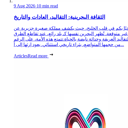
9 Aug 2026
·
10 min read
الثقافة البحرينية: التقاليد، العادات والتاريخ
ًا بكم في قلب الخليج، حيث يكشف مملكة صغيرة جزيرية عن
غير متوقعة. تُظهر البحرين نفسها كـ بلد رائع، عند تقاطع الطرق
لتقاليد العريقة وحداثة نابضة بالحياة.تتمتع هذه الأمة، على الرغم
من حجمها المتواضع، بثراء تاريخي استثنائي. يعود إرثها إلى آ...
Articles
Read more