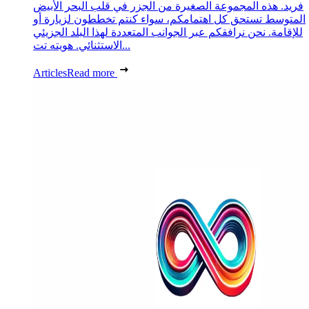
فريد. هذه المجموعة الصغيرة من الجزر في قلب البحر الأبيض
المتوسط تستحق كل اهتمامكم، سواء كنتم تخططون لزيارة أو
للإقامة. نحن نرافقكم عبر الجوانب المتعددة لهذا البلد الجزيئي
الاستثنائي. هويته تت...
Articles
Read more