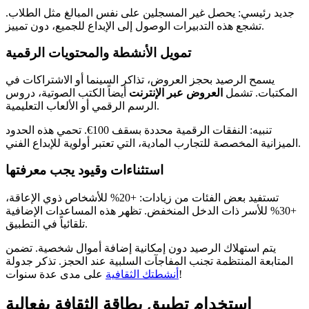
جديد رئيسي: يحصل غير المسجلين على نفس المبالغ مثل الطلاب.
تشجع هذه التدبيرات الوصول إلى الإبداع للجميع، دون تمييز.
تمويل الأنشطة والمحتويات الرقمية
يسمح الرصيد بحجز العروض، تذاكر السينما أو الاشتراكات في
المكتبات. تشمل
العروض عبر الإنترنت
أيضاً الكتب الصوتية، دروس
الرسم الرقمي أو الألعاب التعليمية.
تنبيه: النفقات الرقمية محددة بسقف 100€. تحمي هذه الحدود
الميزانية المخصصة للتجارب المادية، التي تعتبر أولوية للإبداع الفني.
استثناءات وقيود يجب معرفتها
تستفيد بعض الفئات من زيادات: +20% للأشخاص ذوي الإعاقة،
+30% للأسر ذات الدخل المنخفض. تظهر هذه المساعدات الإضافية
تلقائياً في التطبيق.
يتم استهلاك الرصيد دون إمكانية إضافة أموال شخصية. تضمن
المتابعة المنتظمة تجنب المفاجآت السلبية عند الحجز. تذكر جدولة
على مدى عدة سنوات!
أنشطتك الثقافية
استخدام تطبيق بطاقة الثقافة بفعالية