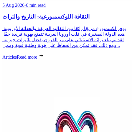
5 Aug 2026
·
6 min read
الثقافة اللوكسمبورغية: التاريخ والتراث
يوفر لكسمبورغ مزيجًا رائعًا بين التقاليد العريقة والحداثة الأوروبية.
هذه الدولة الصغيرة في قلب أوروبا الغربية تتمتع بهوية فريدة حقًا.
لقد تم بناء تراثه الاستثنائي على مر القرون بفضل تأثيرات جيرانه.
ومع ذلك، فقد تمكن من الحفاظ على هوية وطنية قوية وممي...
Articles
Read more