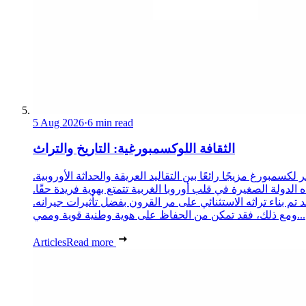
5 Aug 2026
·
6 min read
الثقافة اللوكسمبورغية: التاريخ والتراث
 لكسمبورغ مزيجًا رائعًا بين التقاليد العريقة والحداثة الأوروبية.
 الدولة الصغيرة في قلب أوروبا الغربية تتمتع بهوية فريدة حقًا.
د تم بناء تراثه الاستثنائي على مر القرون بفضل تأثيرات جيرانه.
ومع ذلك، فقد تمكن من الحفاظ على هوية وطنية قوية وممي...
Articles
Read more