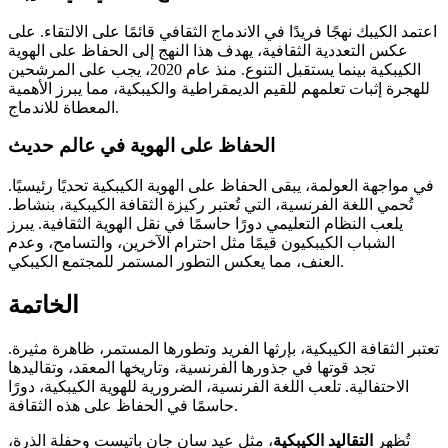
اعتمد الكيبك نهجًا فريدًا في الاندماج الثقافي قائمًا على الالتقاء. على
عكس التعددية الثقافية، يهدف هذا النهج إلى الحفاظ على الهوية
الكيبكية بينما يستقبل التنوع. منذ عام 2020، يجب على المرشحين
للهجرة إثبات تعلمهم للقيم الديمقراطية والكيبكية، مما يبرز الأهمية
المعطاة للاندماج.
الحفاظ على الهوية في عالم حديث
في مواجهة العولمة، يبقى الحفاظ على الهوية الكيبكية تحديًا رئيسيًا.
تُحمي اللغة الفرنسية، التي تُعتبر ركيزة الثقافة الكيبكية، بنشاط.
يلعب النظام التعليمي دورًا حاسمًا في نقل الهوية الثقافية. يبرز
الشباب الكيبكيون قيمًا مثل احترام الآخرين، والتسامح، وعدم
العنف، مما يعكس التطور المستمر للمجتمع الكيبكي.
الخاتمة
تعتبر الثقافة الكيبكية، بإرثها الفريد وتطورها المستمر، ظاهرة مثيرة.
تجد قوتها في جذورها الفرنسية، وتاريخها المعقد، وتقاليدها
الاحتفالية. تلعب اللغة الفرنسية، الضرورية للهوية الكيبكية، دورًا
حاسمًا في الحفاظ على هذه الثقافة.
تُظهر
التقاليد الكيبكية
، مثل عيد سان جان باتيست وحفلة الذرة،