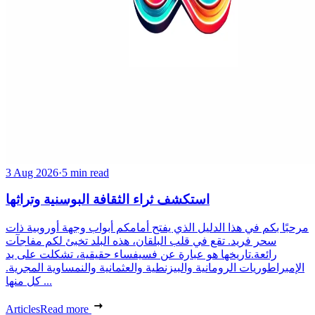
3 Aug 2026
·
5 min read
استكشف ثراء الثقافة البوسنية وتراثها
مرحبًا بكم في هذا الدليل الذي يفتح أمامكم أبواب وجهة أوروبية ذات
سحر فريد. تقع في قلب البلقان، هذه البلد تخبئ لكم مفاجآت
رائعة.تاريخها هو عبارة عن فسيفساء حقيقية، تشكلت على يد
الإمبراطوريات الرومانية والبيزنطية والعثمانية والنمساوية المجرية.
كل منها ...
Articles
Read more