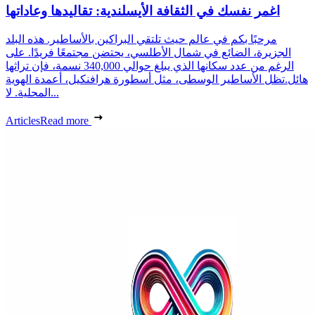
اغمر نفسك في الثقافة الأيسلندية: تقاليدها وعاداتها
مرحبًا بكم في عالم حيث تلتقي البراكين بالأساطير. هذه البلد
الجزيرة، الضائع في شمال الأطلسي، يحتضن مجتمعًا فريدًا. على
الرغم من عدد سكانها الذي يبلغ حوالي 340,000 نسمة، فإن تراثها
هائل.تظل الأساطير الوسطى، مثل أسطورة هرافنكيل، أعمدة الهوية
المحلية. لا...
Articles
Read more