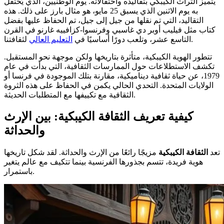
يتميز التراث الكيبكي بتقاليده واحتفالاته. يوم الوطنيين، الذي يُحتفل
به يوم الاثنين الذي يسبق 25 مايو، هو مثال بارز على ذلك. هذه
التقاليد، التي تم نقلها من جيل إلى جيل، تم الحفاظ عليها بفضل
كتاب مثل فيليب أوبر دي غاسبي وفرنسوا-كزافييه غارنو في القرن
لثقافتنا.
التاسع عشر، وتلعب دورًا أساسيًا في
التعليم العالي
تتطور الهوية الكيبكية، متأثرة بتاريخها ولكن موجهة نحو المستقبل.
تكشف الاستطلاعات حول الممارسات الثقافية، التي بدأت في عام
1979، عن حياة ثقافية ديناميكية، مقارنة بتلك الموجودة في فرنسا أو
الولايات المتحدة. التحدي الحالي يكمن في الحفاظ على هذه الثروة
الثقافية مع تكييفها مع المتطلبات الحديثة.
كيفية تعريف الثقافة الكيبكية: بين الإرث
والحداثة
تعد
الثقافة الكيبكية
مزيجًا رائعًا من الإرث والحداثة. لقد شكل تاريخها
هوية فريدة، تتسم بجذورها الفرنسية بينما تتكيف مع عالم يتغير
باستمرار.