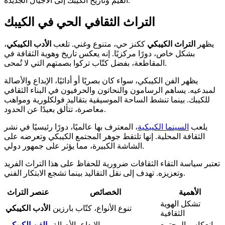
القيم وتاريخ الكيبك إلى الأجيال الجديدة.
التراث الثقافي الحي في الكيبك
يظهر
التراث الكيبكي
ككنز حي، متنوع وغني. تلعب
الأدب الكيبكي
،
بشكل خاص، دورًا مركزيًا. إنه يعكس تاريخ وهوية الثقافة في
المقاطعة، بفضل كتّاب تركوا بصمتهم التي لا تُمحى.
يظهر الفن الكيبكي، سواء كان بصريًا أو أدائيًا، الإبداع والأصالة
لمبدعيه. يساهم الرسامون والنحاتون والحرفيون في البناء الثقافي
للكيبك. بينما تنشط الساحة الموسيقية بتقاليد فولكلورية ومواهب
معاصرة، تتألق بعيدًا عن الحدود.
يلعب
السينما الكيبكية
، المعترف بها عالميًا، دورًا رئيسيًا في نشر
الثقافة المحلية. إنها تلتقط جوهر المجتمع الكيبكي وتعرضه على
الشاشة الكبيرة، مما يؤثر على جمهور دولي.
تعتبر سياسة التقاء الثقافات ضرورية للحفاظ على هذا التراث الفريد
وتعزيزه. تهدف إلى نقل التقاليد بينما تشجع الابتكار الفني.
الأهمية
الخصائص
عنصر التراث
تشكل الهوية
تنوع الأنواع، كتّاب بارزين
الأدب الكيبكي
الثقافية
انعكاس المجتمع
الإبداع، الأصالة
الفن الكيبكي