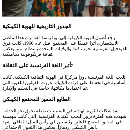
الجذور التاريخية للهوية الكيبكية
ترجع أصول الهوية الكيبكية إلى نيوفرنسا. لقد ترك هذا الماضي
الاستعماري أثرًا عميقًا على المجتمع. قبل عام 1960، كانت فرق
الفودفيل الفرنسية تجوب كندا والولايات المتحدة بانتظام، مما يعكس
ثقافة فرنكوفونية ديناميكية.
تأثير اللغة الفرنسية على الثقافة
تلعب اللغة الفرنسية دورًا مركزيًا في الهوية الثقافية الكيبكية. كانت
أساسية في الحفاظ على فرادة الكيبك. عززت القوانين اللغوية التي
تم اعتمادها مكانتها، خاصة في التعليم والإدارة.
الطابع المميز للمجتمع الكيبكي
لقد شكلت الثورة الهادئة في الستينيات نقطة تحول نحو الحداثة.
شهدت هذه الفترة بروز النخب الكندية-الفرنسية، التي كانت مهمشة
في السابق، لتصبح فاعلين رئيسيين في رأس المال الثقافي. شهد
الفن الكيبكي ازدهارًا، يعكس هذا التحول الاجتماعي.