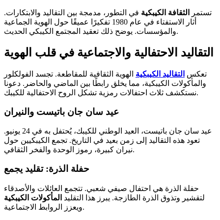
تستمر
الثقافة الكيبكية
في التطور، مدمجة بين التقاليد والابتكارات.
أثار الاستفتاء في عام 1980 تفكيرًا عميقًا حول الهوية الجماعية
والمؤسسات. يوضح ذلك تعقيد المجتمع الكيبكي الحديث.
التقاليد الاحتفالية والاجتماعية في قلب الهوية
تعكس
التقاليد الكيبكية
الهوية الثقافية للمقاطعة. تجسد الفولكلور
والمأكولات الكيبكية، مما يخلق رابطًا بين الماضي والحاضر. دعونا
نستكشف ثلاث احتفالات رمزية تشكل الروح الاحتفالية للكيبك.
عيد سان جان باتيست والنيران
عيد سان جان باتيست، العيد الوطني للكيبك، يُحتفل به في 24 يونيو.
تعود هذه التقاليد إلى زمن بعيد في التاريخ. تجمع الكيبكيين حول
نيران كبيرة، رموز الوحدة والفخر الثقافي.
حفلة الذرة: تقليد يجمع
حفلة الذرة هي احتفال صيفي شعبي. تتجمع العائلات والأصدقاء
لتقشير وتذوق الذرة الطازجة. يبرز هذا التقليد
المأكولات الكيبكية
ويعزز الروابط الاجتماعية.