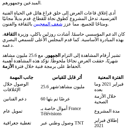
المبدعين وجمهورهم.
أدى إغلاق قاعات العرض إلى خلق فراغ هائل في الحياة الفنية
الفرنسية. تدخل المشروع كطوق نجاة للقطاع. قدم بديلاً مجانيًا
بالثقافة والفنون.
ومتاحًا للجميع، مما عزز
شغف المعجبين
كان الدعم المؤسسي حاسمًا. أشادت روزلين باكلي، وزيرة
الثقافة
،
بهذه المبادرة الأساسية. كما قدم المجلس الأعلى للسمعي البصري
دعمه.
تشير أرقام المشاهدة إلى التزام
الجمهور
. مع 25.6 مليون مشاهد
شهريًا، حققت العرض نجاحًا ملحوظًا. تؤكد هذه المشاهدة أهمية
.
الحفاظ على برمجة فنية خلال فترة
الأزمة
الفترة المعنية
أثر قابل للقياس
جانب المهمة
فبراير 2021 وما
الوصول خلال
25.6 مليون مشاهد/شهر
بعده
الإغلاقات
خلال الأزمة
60 عرضًا تم بثها
دعم الفنانين
الصحية
أموال خاصة بـ France
مدة المشروع
تمويل عام
Télévisions
إطلاق فبراير
وصول وطني عبر TNT
تغطية جغرافية
2021