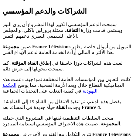
الشراكات والدعم المؤسسي
سمحت الدعم المؤسسي الكبير لهذا المشروع أن يرى النور
ويستمر. قدمت وزارة
الثقافة
، ممثلة بروزلين باكلي، والمجلس
الأعلى للسمعي البصري دعمهم الثمين.
التمويل من أموال خاصة. يظهر
France Télévisions
ضمن
مجموعة
هذا الالتزام المالي إرادة الخدمة العامة لدعم الإبداع الفني.
لعبت هذه الشراكات دورًا حاسمًا في إطلاق
القناة المؤقتة
. كما
سمحت بتحويلها إلى عرض دائم.
كانت التعاون بين المؤسسات العامة المختلفة نموذجية. دعمت هذه
الديناميكية القطاع خلال وبعد الأزمة الصحية، مما يوضح
الحكمة
في كيفية التغلب على التحديات الجماعية.
اليهودية
بفضل هذه الدعم، تم تنفيذ الانتقال من القناة 19 إلى القناة 14.
.
France 4
حياة جديدة في المساء، بعد
وجدت
القناة
منحت السلطات التنظيمية ثقتها في المشروع الذي حملته
. ضمنت هذه الاعتراف المؤسسي استدامة المبادرة.
المجموعة
France Télévisions
تثري التكامل مع القنوات الأخرى في
مجموعة