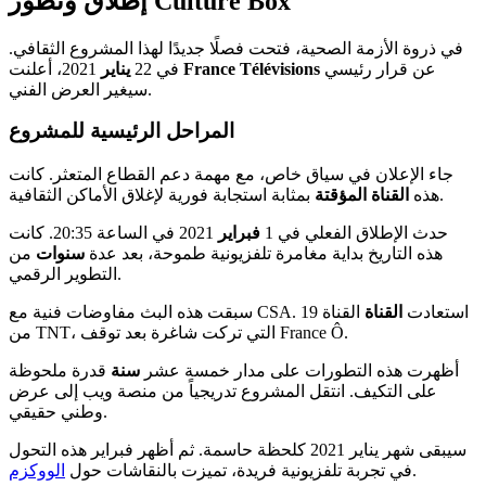
إطلاق وتطور Culture Box
في ذروة الأزمة الصحية، فتحت فصلًا جديدًا لهذا المشروع الثقافي.
عن قرار رئيسي
France Télévisions
2021، أعلنت
في 22
يناير
سيغير العرض الفني.
المراحل الرئيسية للمشروع
جاء الإعلان في سياق خاص، مع مهمة دعم القطاع المتعثر. كانت
بمثابة استجابة فورية لإغلاق الأماكن الثقافية.
هذه
القناة المؤقتة
حدث الإطلاق الفعلي في 1
فبراير
2021 في الساعة 20:35. كانت
هذه التاريخ بداية مغامرة تلفزيونية طموحة، بعد عدة
سنوات
من
التطوير الرقمي.
سبقت هذه البث مفاوضات فنية مع CSA. استعادت
القناة
القناة 19
من TNT، التي تركت شاغرة بعد توقف France Ô.
أظهرت هذه التطورات على مدار خمسة عشر
سنة
قدرة ملحوظة
على التكيف. انتقل المشروع تدريجياً من منصة ويب إلى عرض
وطني حقيقي.
سيبقى شهر يناير 2021 كلحظة حاسمة. ثم أظهر فبراير هذه التحول
.
في تجربة تلفزيونية فريدة، تميزت بالنقاشات حول
الووكزم