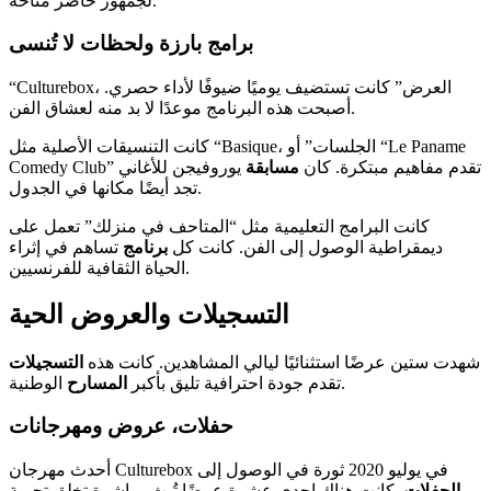
لجمهور حاضر متاحة.
برامج بارزة ولحظات لا تُنسى
“Culturebox، العرض” كانت تستضيف يوميًا ضيوفًا لأداء حصري.
أصبحت هذه البرنامج موعدًا لا بد منه لعشاق الفن.
كانت التنسيقات الأصلية مثل “Basique، الجلسات” أو “Le Paname
Comedy Club” تقدم مفاهيم مبتكرة. كان
مسابقة
يوروفيجن للأغاني
تجد أيضًا مكانها في الجدول.
كانت البرامج التعليمية مثل “المتاحف في منزلك” تعمل على
ديمقراطية الوصول إلى الفن. كانت كل
برنامج
تساهم في إثراء
الحياة الثقافية للفرنسيين.
التسجيلات والعروض الحية
شهدت ستين عرضًا استثنائيًا ليالي المشاهدين. كانت هذه
التسجيلات
الوطنية.
تقدم جودة احترافية تليق بأكبر
المسارح
حفلات، عروض ومهرجانات
أحدث مهرجان Culturebox في يوليو 2020 ثورة في الوصول إلى
الحفلات
. كانت هناك إحدى عشرة عرضًا تُبث مباشرة تخلق تجربة