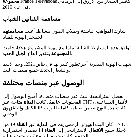
France Télévisions بتغيير الشعار من الأزرق إلى الرمادي
مجموعة
في عام 2010.
مساهمة الفنانين الشباب
شارك
المواهب
الناشئة وطلاب الفنون بنشاط. أغنت مساهمتهم
الجينجلز الهوية للقناة.
توافق هذه المشاركة الشابة تمامًا مع مهمة المشروع. هكذا، قامت
بتقدير إبداع الجيل الجديد.
المجموعة
شهدت الهوية البصرية آخر تطور كبير لها في
يناير
2021. وحد الاسم
والشعار الجديد جميع منصات البث.
الوصول عبر منصات مختلفة
بفضل استراتيجية البث عبر منصات متعددة، أصبح الوصول إلى
المحتويات عالميًا. كانت
القناة
متاحة عبر TNT، الأقمار الصناعية،
IP. كانت هذه النهج تضمن تغطية كاملة للتراب
الكابل و
التلفزيون
الوطني.
كان البث الهيرتز الرقمي يتم في البداية عبر
القناة
19 من TNT.
لاحقًا، سمح
الانتقال
الاستراتيجي إلى
القناة
14 بضمان استمرارية
الخدمة. كانت جميع البرامج تُبث بجودة عالية.