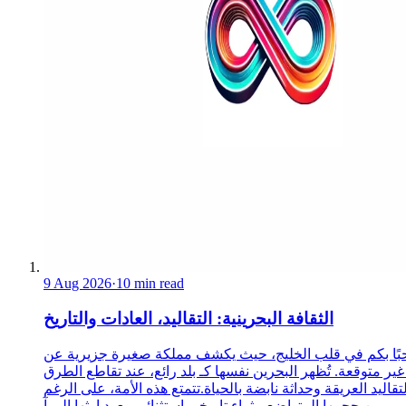
9 Aug 2026
·
10 min read
الثقافة البحرينية: التقاليد، العادات والتاريخ
ًا بكم في قلب الخليج، حيث يكشف مملكة صغيرة جزيرية عن
غير متوقعة. تُظهر البحرين نفسها كـ بلد رائع، عند تقاطع الطرق
لتقاليد العريقة وحداثة نابضة بالحياة.تتمتع هذه الأمة، على الرغم
من حجمها المتواضع، بثراء تاريخي استثنائي. يعود إرثها إلى آ...