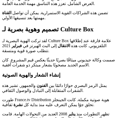
العرض الشامل. تعزز هذه التناسق مهمة الخدمة العامة.
تضمن هذه الشراكات القوية الاستمرارية. يمكن أن تواصل
القناة
مهمتها بعد تنسيقها الأولي.
تصميم وهوية بصرية لـ Culture Box
لقد تركت الهوية البصرية لـ Culture Box علامة فارقة عند إطلاقها
التلفزيوني. كانت هذه
الانتقال
إلى البث الهيرتز في
فبراير
2021
تتطلب صورة قوية ومتسقة.
صممت وكالة جيديوني ميثاقًا بصريًا حديثًا يعكس قيم المشروع. كان
الاسم الجديد مصحوبًا بشعار مبتكر ذو شفرات أفقية.
إنشاء الشعار والهوية الصوتية
يمثل الرمز البصري حوارًا دائمًا بين
الفنون
والجمهور. تشير هذه
الشفرات المتقابلة إلى التبادل والوصول الثقافي.
طورت France.tv Distribution هوية صوتية مكملة. كانت الجينجلز
ثقافية.
تخلق جوًا يمكن التعرف عليه منذ بداية كل
نشرة
تظهر التطورات منذ
يناير
2008 العديد من التحولات الهامة. قامت