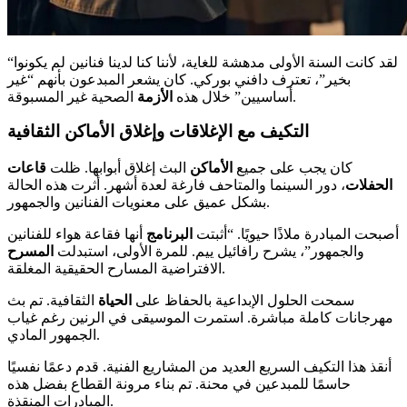
“لقد كانت السنة الأولى مدهشة للغاية، لأننا كنا لدينا فنانين لم يكونوا
بخير”، تعترف دافني بوركي. كان يشعر المبدعون بأنهم “غير
الصحية غير المسبوقة.
أساسيين” خلال هذه
الأزمة
التكيف مع الإغلاقات وإغلاق الأماكن الثقافية
كان يجب على جميع
الأماكن
البث إغلاق أبوابها. ظلت
قاعات
الحفلات
، دور السينما والمتاحف فارغة لعدة أشهر. أثرت هذه الحالة
بشكل عميق على معنويات الفنانين والجمهور.
أصبحت المبادرة ملاذًا حيويًا. “أثبتت
البرنامج
أنها فقاعة هواء للفنانين
والجمهور”، يشرح رافائيل ييم. للمرة الأولى، استبدلت
المسرح
الافتراضية المسارح الحقيقية المغلقة.
سمحت الحلول الإبداعية بالحفاظ على
الحياة
الثقافية. تم بث
مهرجانات كاملة مباشرة. استمرت الموسيقى في الرنين رغم غياب
الجمهور المادي.
أنقذ هذا التكيف السريع العديد من المشاريع الفنية. قدم دعمًا نفسيًا
حاسمًا للمبدعين في محنة. تم بناء مرونة القطاع بفضل هذه
المبادرات المنقذة.