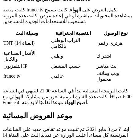
كانت منصة france.tv تكمل العرض على
الهواء
. كانت تسمح
بمشاهدة المحتويات مباشرة أو في إعادة عرض. كانت هذه المرونة
تستجيب للاستخدامات الجديدة للمشاهدين.
نوع الوصول
التغطية الجغرافية
وسيلة البث
التراب الوطني
هرتزي رقمي
TNT (القناة 14)
بالكامل
الأقمار الصناعية
اشتراك
وطني
والكابل
بث مباشر
حسب المشغل
التلفزيون IP
ويب وهاتف
عالمي
france.tv
محمول
كانت البرمجة المسائية تبدأ في الساعة 21:00 لتنتهي في الساعة
6:00 صباحًا. كانت هذه الفترة الزمنية تعزز من مشاركة الهوائي مع
موعدًا ثقافيًا لا بد منه.
France 4. أصبح
الهواء
موعد العروض المسائية
ابتداءً من 3 مايو 2021، تم تثبيت موعد ثقافي جديد على الشاشات
الفرنسية كل مساء. أعلنت الوزارة عن تمديد البث على القناة 14