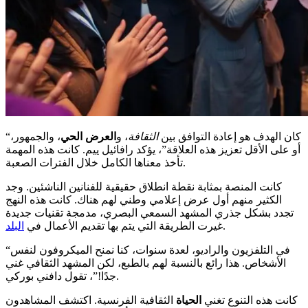
“كان الهدف هو إعادة التوافق بين
الثقافة
، و
العرض الحي
، والجمهور،
أو على الأقل تعزيز هذه العلاقة”، يؤكد رافائيل ييم. كانت هذه المهمة
تأخذ معناها الكامل خلال الفترات الصعبة.
كانت المنصة بمثابة نقطة انطلاق حقيقية للفنانين الناشئين. وجد
الكثير منهم أول عرض إعلامي وطني لهم هناك. كانت هذه النهج
تجدد بشكل جذري المشهد السمعي البصري، مدمجة تقنيات جديدة
.
غيرت الطريقة التي يتم بها تقديم الأعمال في
البلد
“في التلفزيون والراديو، لعدة سنوات، كنا نمنح الميكروفون لنفس
الأشخاص. هذا رائع بالنسبة لهم بالطبع، لكن المشهد الثقافي غني
جدًا!”، تقول دافني بوركي.
كانت هذه التنوع تغني
الحياة
الثقافية الفرنسية. اكتشف المشاهدون