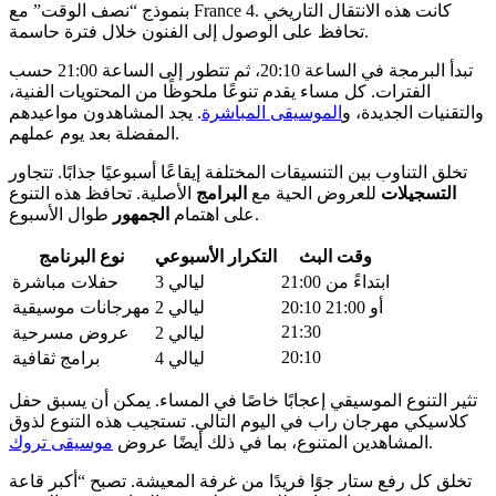
بنموذج “نصف الوقت” مع France 4. كانت هذه الانتقال التاريخي
تحافظ على الوصول إلى الفنون خلال فترة حاسمة.
تبدأ البرمجة في الساعة 20:10، ثم تتطور إلى الساعة 21:00 حسب
الفترات. كل مساء يقدم تنوعًا ملحوظًا من المحتويات الفنية،
والتقنيات الجديدة، و
الموسيقى المباشرة
. يجد المشاهدون مواعيدهم
المفضلة بعد يوم عملهم.
تخلق التناوب بين التنسيقات المختلفة إيقاعًا أسبوعيًا جذابًا. تتجاور
التسجيلات
للعروض الحية مع
البرامج
الأصلية. تحافظ هذه التنوع
طوال الأسبوع.
على اهتمام
الجمهور
وقت البث
التكرار الأسبوعي
نوع البرنامج
ابتداءً من 21:00
3 ليالي
حفلات مباشرة
20:10 أو 21:00
2 ليالي
مهرجانات موسيقية
21:30
2 ليالي
عروض مسرحية
20:10
4 ليالي
برامج ثقافية
تثير التنوع الموسيقي إعجابًا خاصًا في المساء. يمكن أن يسبق حفل
كلاسيكي مهرجان راب في اليوم التالي. تستجيب هذه التنوع لذوق
.
المشاهدين المتنوع، بما في ذلك أيضًا عروض
موسيقى تروك
تخلق كل رفع ستار جوًا فريدًا من غرفة المعيشة. تصبح “أكبر قاعة