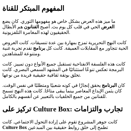
المفهوم المبتكر للقناة
ما ميز هذه العرض بشكل خاص هو مفهومها الثوري. كان يضع
العرض
الحي في قلب كل يوم بث. أصبح
الفنانون
هم الأبطال
الحقيقيون لهذه المغامرة التلفزيونية.
كانت النهج التحريرية تمزج بمهارة بين عدة تنسيقات. كانت العروض
الحية تتجاور مع المقابلات العميقة. كانت كل
برنامج
تقدم تجربة غنية
ومتنوعة للمشاهدين.
كانت هذه الفلسفة الانفتاحية تستقبل جميع الأنواع دون تمييز. كانت
البرمجة تعكس تنوعًا استثنائيًا في المشهد السمعي البصري. كانت
تخلق بوتقة ثقافية حقيقية فريدة من نوعها.
كان
البرنامج
يحقق إنجازًا في كونه شعبيًا ومتطلبًا في نفس الوقت.
كان يثمن الإبداع المعاصر بينما يبقى متاحًا. كانت هذه النهج تسمح
للفنانين من جميع الخلفيات بالتعبير عن أنفسهم بالكامل.
تركيز على Culture Box: تجارب والتزامات
كانت جوهر المشروع تقوم على إرادة التحول الاجتماعي. كانت
تطمح إلى خلق روابط حقيقية بين المبدعين
Culture Box