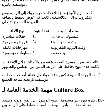
موسيقية غامرة.
كانت تنوع الأنواع مثيرًا للإعجاب: من الروك إلى الراب، ومن
الإلكترونيات إلى الكلاسيكية. كانت كل
عرض
تحتفظ بالطاقة
الفريدة للمسرح الأصلي.
منصات البث
عدد البثوث
نوع الأداء
11
france.tv، فيسبوك
حفلات مباشرة
24
TNT، بث مباشر
عروض مسرحية
8
وقت الذروة التلفزيونية
مهرجانات كاملة
3
بث متعدد
مسابقات موسيقية
كانت عروض
المسرح
المصورة تقدم بديلاً متاحًا خلال الإغلاقات.
كانت هذه النهج تحافظ على الرابط الثمين بين الفنانين والجمهور.
كانت الجودة التقنية تعكس بدقة أجواء كل
حفلة
. أصبحت لحظات
موسيقية تاريخية متاحة للجميع.
مهمة الخدمة العامة لـ Culture Box
خلال فترة قيود غير مسبوقة، أصبح الوصول إلى الفن أولوية وطنية.
تحملت هذه المبادرة
مهمة
أساسية للحفاظ على الرابط بين