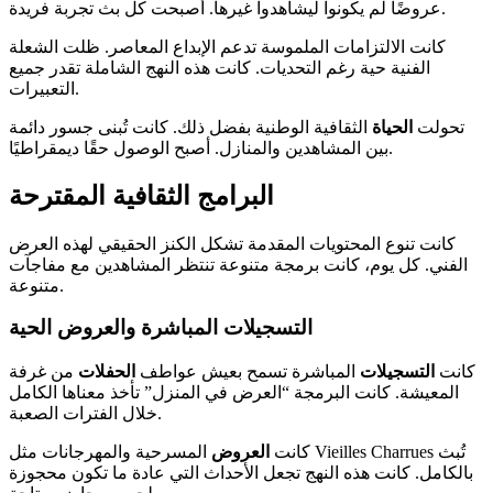
عروضًا لم يكونوا ليشاهدوا غيرها. أصبحت كل بث تجربة فريدة.
كانت الالتزامات الملموسة تدعم الإبداع المعاصر. ظلت الشعلة
الفنية حية رغم التحديات. كانت هذه النهج الشاملة تقدر جميع
التعبيرات.
تحولت
الحياة
الثقافية الوطنية بفضل ذلك. كانت تُبنى جسور دائمة
بين المشاهدين والمنازل. أصبح الوصول حقًا ديمقراطيًا.
البرامج الثقافية المقترحة
كانت تنوع المحتويات المقدمة تشكل الكنز الحقيقي لهذه العرض
الفني. كل يوم، كانت برمجة متنوعة تنتظر المشاهدين مع مفاجآت
متنوعة.
التسجيلات المباشرة والعروض الحية
كانت
التسجيلات
المباشرة تسمح بعيش عواطف
الحفلات
من غرفة
المعيشة. كانت البرمجة “العرض في المنزل” تأخذ معناها الكامل
خلال الفترات الصعبة.
كانت
العروض
المسرحية والمهرجانات مثل Vieilles Charrues تُبث
بالكامل. كانت هذه النهج تجعل الأحداث التي عادة ما تكون محجوزة