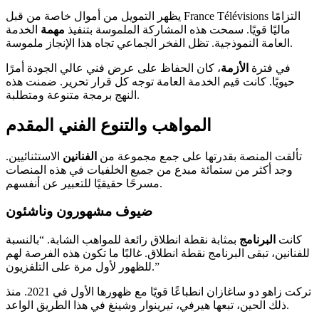
يظهر التمويل من أموال خاصة من قبل France Télévisions التزامًا
ماليًا قويًا. سمحت هذه المشاركة الملموسة بتنفيذ
مهمة
الخدمة
العامة النموذجية. تظل الفخر الجماعي تجاه هذا الإنجاز ملموسة.
في فترة
الأزمة
، كان الحفاظ على عرض فني عالي الجودة أمرًا
حيويًا. كانت قيم الخدمة العامة توجه كل قرار تحرير. ضمنت هذه
النهج برمجة متنوعة ومتطلبة.
المواهب والتنوع الفني المقدم
تألقت المنصة بقدرتها على جمع مجموعة من
الفنانين
الاستثنائيين.
وجد أكثر من ستمائة مبدع من جميع الخلفيات في هذه المنصات
مسرحًا حقيقيًا للتعبير عن أنفسهم.
ضيوف مشهورون وناشئون
كانت
البرنامج
بمثابة نقطة انطلاق رائعة للمواهب الشابة. “بالنسبة
للفنانين، تبقى البرنامج نقطة انطلاق. غالبًا ما تكون هذه الفرصة لهم
للظهور لأول مرة على التلفزيون.”
تركت زاهو دو ساغازان انطباعًا قويًا مع ظهورها الأول في 2021. منذ
ذلك الحين، تبعها هيرفي، تيرينوار وشينغ في هذا الطريق الواعد.