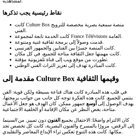
لمشاهديه.
نقاط رئيسية يجب تذكرها
كانت Culture Box منصة سمعية بصرية مخصصة للترويج
الفني.
كانت الخدمة تابعة لمجموعة France Télévisions العامة.
قدمت وصولاً إلى برمجة ثقافية غنية ومتنوعة.
كانت المنصة جسرًا بين الفنانين والجمهور الفرنسي.
كانت مهمتها جعل الثقافة متاحة للجميع، في كل مكان.
تطورت من موقع ويب إلى قناة تلفزيونية مؤقتة.
كانت المبادرة تهدف إلى تعزيز التراث الفني الوطني.
مقدمة إلى Culture Box وقيمها الثقافية
في قلب هذه المبادرة كانت هناك قناعة بسيطة ولكن قوية: الفن
ينتمي للجميع. كانت هذه الفكرة توجه كل جانب من جوانب برمجتها،
بهدف الوصول إلى
أوسع
جمهور ممكن. كان الهدف هو جعل الأعمال
متاحة، بغض النظر عن مكان الإقامة أو الخلفية الاجتماعية.
كان الالتزام واضحًا: الاحتفال بجميع
الفنون
دون تمييز. من
السينما
إلى الرقص، مرورًا بالمسرح والفنون البصرية، كانت كل تخصص تجد
مكانها. كانت هذه التنوع تعكس ثراء الإبداع المعاصر والتقليدي.