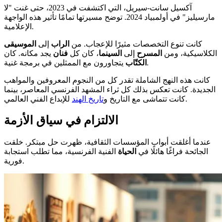
آكسيل سانت-سيريل، التي اكتشفت في 2023، حتى غنت "لا
مارسيليز" في أولمبياد 2024. توضح مسيرتها تمامًا تأثير هذه الواجهة
الإعلامية.
كانت تنوع التخصصات مثيرًا للإعجاب. من
الراب
إلى
الموسيقى
الكلاسيكية، ومن
المسرح
إلى
السينما
، كان كل
فنان
يجد مكانه. كان
يتجاورون مع الممثلين في برمجة غنية.
الكتّاب
كانت هذه النهج الشاملة تقدر كل من النجوم المعروفين والمواهب
الجديدة. كانت تعكس بذلك كل ثراء المشهد الفرنسي المعاصر، بينما
للإبداع الفني العالمي.
كانت تتماشى مع التاريخ و
تاريخ الهند
الالتزام في سياق الأزمة
عندما أغلقت أبواب المؤسسات الثقافية، ظهرت حل مبتكر. خلقت
الجائحة فراغًا هائلًا في
الحياة
الفنية الفرنسية، مما تطلب استجابة
فورية.