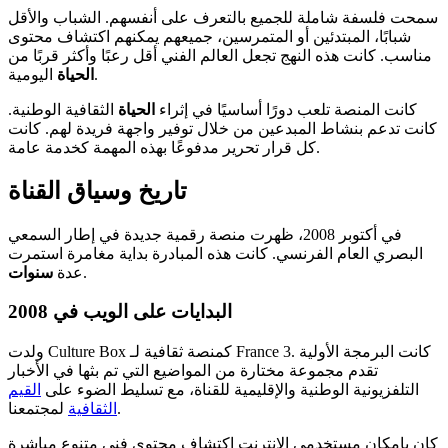
سمحت فلسفة شاملة للجميع بالتعرف على أنفسهم. الشباب والأقل
شبابًا، المبتدئين أو المتمرسين، جميعهم يمكنهم اكتشاف محتوى
مناسب. كانت هذه النهج تجعل العالم الفني أقل رعبًا وأكثر قربًا من
اليومية.
الحياة
كانت المنصة تلعب دورًا أساسيًا في إثراء
الحياة
الثقافية الوطنية.
كانت تدعم بنشاط المبدعين من خلال توفير واجهة فريدة لهم. كانت
كل قرار تحرير مدفوعًا بهذه المهمة كخدمة عامة.
تاريخ وسياق القناة
في أكتوبر 2008، ظهرت منصة رقمية جديدة في إطار السمعي
البصري العام الفرنسي. كانت هذه المبادرة بداية مغامرة استمرت
.
عدة
سنوات
البدايات على الويب في 2008
ولدت Culture Box كمنصة ثقافية لـ France 3. كانت البرمجة الأولية
تقدم مجموعة مختارة من المواضيع التي تم بثها في الأخبار
التلفزيونية الوطنية والإقليمية للقناة، مع تسليط الضوء على
القيم
لمجتمعنا.
الثقافية
كان بإمكان مستخدمي الإنترنت اكتشاف محتوى فني متنوع مباشرة