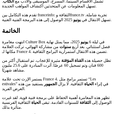
تشمل الأقسام السينما، المسرح، الموسيقى والأدب مع
الكتّاب
.
تسهل المعلومات عن المتحدثين اكتشاف المواهب الجديدة.
تقدم هذه التكامل بين franceinfo: الثقافة وfrance.tv تجربة شاملة.
2025 الوصول إلى هذه البرمجة الفنية الغنية.
تسهل الانتقال في
يونيو
الخاتمة
انتهت مغامرة Culture Box في ليلة 6
يونيو
2025، مما يمثل نهاية
فصل استثنائي. بعد أربع
سنوات
من مشاركة الهوائي، تركت العلامة
مكانها لـ France 4. تضمن هذه الانتقال استمرارية البرامج الثقافية.
تظل حصيلة هذه
القناة المؤقتة
مثيرة للإعجاب. تم استقبال أكثر من
600 فنان وتم تسجيل 60 عرضًا. أثرت المبادرة على 25.6 مليون
مشاهد شهريًا.
يستمر الإرث تحت علامة France 4. تستمر برامج مثل “Les
estivales” في إثراء
الحياة
الثقافية. لا يزال
الجمهور
يستفيد من هذه
العرض الفريد.
تظهر هذه المغامرة أهمية الحفاظ على برمجة فنية قوية. لقد غيرت
الوصول إلى
الثقافة
للسنوات القادمة. تبقى
الحياة
الثقافية الفرنسية
متأثرة بذلك.