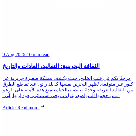
9 Aug 2026
·
10 min read
الثقافة البحرينية: التقاليد، العادات والتاريخ
مرحبًا بكم في قلب الخليج، حيث يكشف مملكة صغيرة جزيرية عن
كنوز غير متوقعة. تُظهر البحرين نفسها كـ بلد رائع، عند تقاطع الطرق
بين التقاليد العريقة وحداثة نابضة بالحياة.تتمتع هذه الأمة، على الرغم
من حجمها المتواضع، بثراء تاريخي استثنائي. يعود إرثها إلى آ...
Articles
Read more