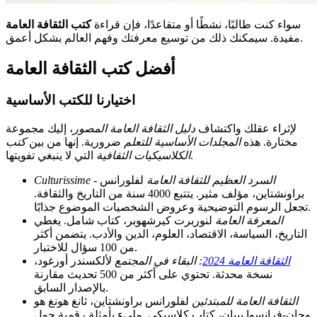
سواء كنت طالبًا، نشطًا أو متقاعدًا، فإن قراءة
كتب الثقافة العامة
مفيدة. سيمكنك ذلك من توسيع معرفتك وفهم العالم بشكل أعمق.
أفضل كتب الثقافة العامة
اختيارنا للكتب الأساسية
لإثراء عقلك واكتشاف
دليل الثقافة العامة المصور
، إليك مجموعة
مختارة. هذه
المجلدات الأساسية للتعلم
ضرورية. إنها من بين
كتب
التي لا ينبغي تفويتها.
الكلاسيكيات الثقافية
Culturissime - السرد العظيم للثقافة العامة
لفلورانس
براونشتاين، مؤلف مثير. يتتبع 4000 سنة من التاريخ والثقافة.
تجعل الرسوم التوضيحية وعروض الشخصيات الموضوع جذابًا.
المعرفة العامة
لنوربرت كيرشهوبر، كتاب شامل. يغطي
التاريخ، السياسة، الاقتصاد، العلوم، الدين والأدب. يتضمن أكثر
من 100 سؤال للاختبار.
الثقافة العامة 2024
: البقاء في المجتمع
لألكسندر أورغود،
نسخة محدثة. تحتوي على أكثر من 500 تحديث مقارنة
بالإصدار السابق.
الثقافة العامة للمبتدئين
لفلورانس براونشتاين، ثانغ هونغ هو
وجان-فرانسوا بيبان، كتاب كلاسيكي. مليء بأمثلة رقمية حول