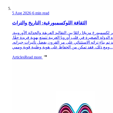
5 Aug 2026
·
6 min read
الثقافة اللوكسمبورغية: التاريخ والتراث
 لكسمبورغ مزيجًا رائعًا بين التقاليد العريقة والحداثة الأوروبية.
 الدولة الصغيرة في قلب أوروبا الغربية تتمتع بهوية فريدة حقًا.
د تم بناء تراثه الاستثنائي على مر القرون بفضل تأثيرات جيرانه.
ومع ذلك، فقد تمكن من الحفاظ على هوية وطنية قوية وممي...
Articles
Read more