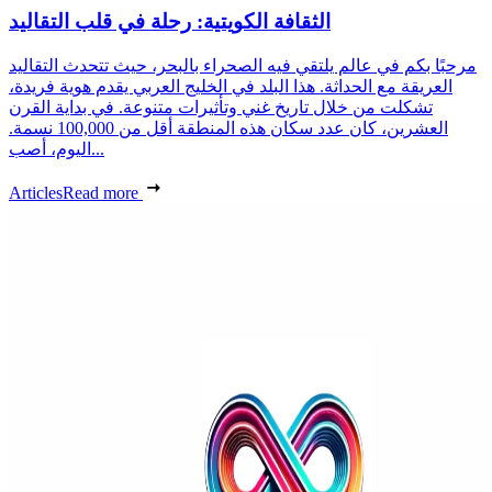
الثقافة الكويتية: رحلة في قلب التقاليد
مرحبًا بكم في عالم يلتقي فيه الصحراء بالبحر، حيث تتحدث التقاليد
العريقة مع الحداثة. هذا البلد في الخليج العربي يقدم هوية فريدة،
تشكلت من خلال تاريخ غني وتأثيرات متنوعة. في بداية القرن
العشرين، كان عدد سكان هذه المنطقة أقل من 100,000 نسمة.
اليوم، أصب...
Articles
Read more