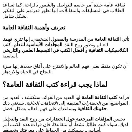
ثقافة عامة جيدة أمر حاسم للتواصل والشعور بالراحة. كما تساعد
الطلاب في المسابقات والمقابلات. إنها تظهر قدرتهم على التفكير
بشكل شامل.
تعريف وأهمية الثقافة العامة
تأتي
الثقافة العامة
من المدرسة والفضول الشخصي. إنها تثري فهمنا
للعالم وتطور روح النقد.
المجلدات الأساسية للتعلم
،
كتب
الكلاسيكيات الثقافية
و
أفضل الكتب في التبسيط العلمي والتاريخي
أساسية.
أن تكون مثقفًا يعني فهم العالم والانفتاح على آفاق جديدة. إنها ميزة
للنجاح في الحياة والازدهار.
لماذا يجب قراءة كتب الثقافة العامة؟
قراءة
كتب الثقافة العامة
لها العديد من الفوائد. ستكتشف العديد من
المواضيع، من
الحضارات القديمة
إلى
الاتجاهات الحالية
. سيغني ذلك
ويساعدك على فهم العالم بشكل أفضل.
حقيبتك الثقافية
تحسن
المؤلفات المرجعية حول الحضارات
من روح النقد والتحليل
لديك. سواء كنت طالبًا، نشطًا أو متقاعدًا، فإن قراءة هذه الكتب أمر
أساسي. سيمكنك من الحفاظ على معرفتك وتعميقها.