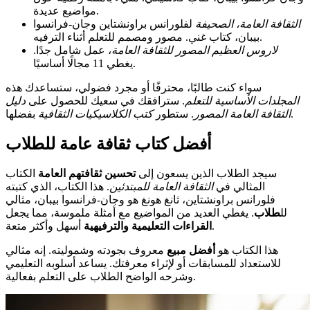
مواضيع عديدة.
الثقافة العامة، الصحيفة
لفلورانس براونشتاين وجان-فرانسوا
بيبان، كتاب غني. مصور ومصمم للتعلم أثناء الترفيه.
لاروس العظيم المصور للثقافة العامة
، عمل شامل جدًا.
يغطي 11 مجالًا أساسيًا.
سواء كنت طالبًا، محترفًا أو مجرد فضولي، ستساعدك هذه
المجلدات الأساسية للتعلم
. سترافقك في سعيك للحصول على
دليل
بفضلها.
الثقافة العامة المصور
. ستطور
كتب الكلاسيكيات الثقافية
أفضل كتاب ثقافة عامة للطلاب
سيجد الطلاب الذين يسعون إلى
تحسين ثقافتهم العامة
الكتاب
المثالي في
الثقافة العامة للمبتدئين
. هذا الكتاب، الذي كتبته
فلورانس براونشتاين، ثانغ هونغ هو وجان-فرانسوا بيبان، مثالي
لل
طلاب
. يغطي العديد من المواضيع مع أمثلة ملموسة، مما يجعل
أسهل وأكثر متعة.
القراءات التعليمية والترفيهية
هذا الكتاب هو
أفضل مبيع
معروف بجودته وشموليته. إنه مثالي
للاستعداد للمسابقات أو لإثراء معرفتك. يساعد أسلوبه التعليمي
وشرحه الواضح الطلاب على التعلم بفعالية.