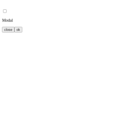
Modal
close
ok