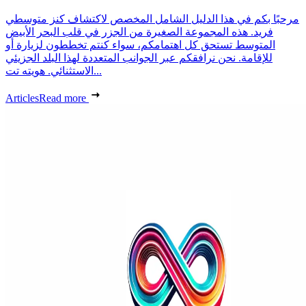
مرحبًا بكم في هذا الدليل الشامل المخصص لاكتشاف كنز متوسطي
فريد. هذه المجموعة الصغيرة من الجزر في قلب البحر الأبيض
المتوسط تستحق كل اهتمامكم، سواء كنتم تخططون لزيارة أو
للإقامة. نحن نرافقكم عبر الجوانب المتعددة لهذا البلد الجزيئي
الاستثنائي. هويته تت...
Articles
Read more