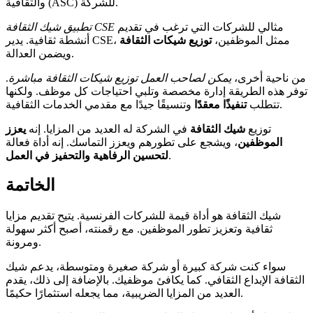
والثقافية (ASC) للشركة.
مثالي للشركات التي ترغب في تقديم
تطبيق شيك الثقافة CSE
أنشطة ثقافية. يدير CSE، ممثل الموظفين،
توزيع شيكات الثقافة
ويضمن العدالة.
من ناحية أخرى،
يمكن لصاحب العمل توزيع شيكات الثقافة مباشرة
.
توفر هذه الطريقة إدارة مخصصة وتلبي احتياجات كل موظف. ولكنها
وتنسيقًا جيدًا مع مقدمي الخدمات الثقافية.
تتطلب
تنفيذًا معقدًا
توزيع
شيك الثقافة
في الشركة له العديد من المزايا. إنه
يعزز
الموظفين
، ويشجع على تطورهم ويعزز التماسك. إنه أداة فعالة
.
لتحسين الرفاهية والتحفيز في العمل
الخاتمة
شيك الثقافة هو أداة قيمة للشركات الفرنسية. يتيح تقديم مزايا
ثقافية وتعزيز تطور الموظفين. مع رقمنته، أصبح أكثر سهولة
ومرونة.
سواء كنت شركة كبيرة أو شركة صغيرة ومتوسطة، يدعم شيك
الثقافة الإبداع الثقافي. كما يكافئ موظفيك. بالإضافة إلى ذلك، يقدم
العديد من المزايا الضريبية، مما يجعله استثمارًا حكيمًا.