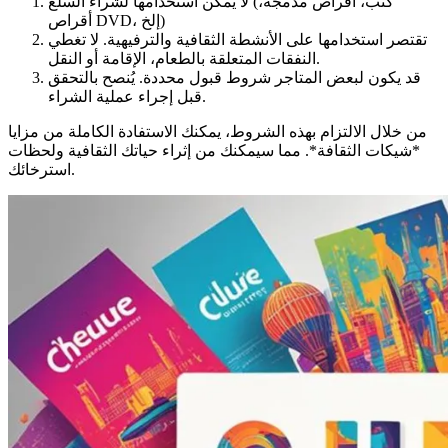
لا يمكن استخدامها لشراء السلع (كتب، أقراص مدمجة،
أقراص DVD، إلخ)
تقتصر استخدامها على الأنشطة الثقافية والترفيهية. لا تغطي
النفقات المتعلقة بالطعام، الإقامة أو النقل.
قد يكون لبعض المتاجر شروط قبول محددة. يُنصح بالتحقق
قبل إجراء عملية الشراء.
من خلال الالتزام بهذه الشروط، يمكنك الاستفادة الكاملة من مزايا
*شيكات الثقافة*. مما سيمكنك من إثراء حياتك الثقافية ولحظات
استرخائك.