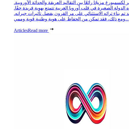
 لكسمبورغ مزيجًا رائعًا بين التقاليد العريقة والحداثة الأوروبية.
 الدولة الصغيرة في قلب أوروبا الغربية تتمتع بهوية فريدة حقًا.
د تم بناء تراثه الاستثنائي على مر القرون بفضل تأثيرات جيرانه.
ومع ذلك، فقد تمكن من الحفاظ على هوية وطنية قوية وممي...
Articles
Read more