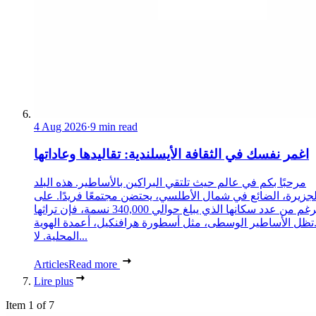
4 Aug 2026
·
9 min read
اغمر نفسك في الثقافة الأيسلندية: تقاليدها وعاداتها
مرحبًا بكم في عالم حيث تلتقي البراكين بالأساطير. هذه البلد
لجزيرة، الضائع في شمال الأطلسي، يحتضن مجتمعًا فريدًا. على
الرغم من عدد سكانها الذي يبلغ حوالي 340,000 نسمة، فإن تراثها
تظل الأساطير الوسطى، مثل أسطورة هرافنكيل، أعمدة الهوية
المحلية. لا...
Articles
Read more
Lire plus
Item 1 of 7