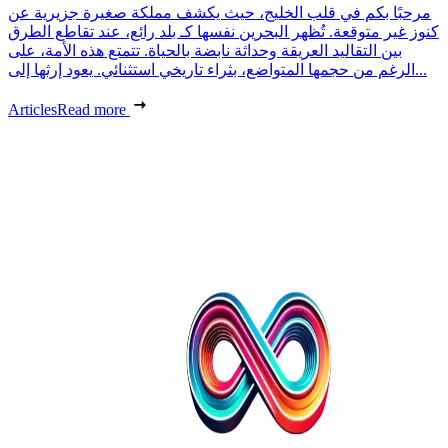
مرحبًا بكم في قلب الخليج، حيث يكشف مملكة صغيرة جزيرية عن
كنوز غير متوقعة. تُظهر البحرين نفسها كـ بلد رائع، عند تقاطع الطرق
بين التقاليد العريقة وحداثة نابضة بالحياة. تتمتع هذه الأمة، على
الرغم من حجمها المتواضع، بثراء تاريخي استثنائي. يعود إرثها إلى...
Articles
Read more