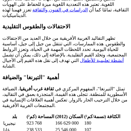
اللغوية. تعتبر هذه التعددية اللغوية ميزة للحفاظ على الهويات
الثقافية، تمامًا كما أن
الدراسات في الفنون والثقافة
تعزز فهمنا لهذه
الديناميكيات.
الاحتفالات والطقوس التقليدية
تظهر التقاليد الغربية الأفريقية من خلال العديد من الاحتفالات
والطقوس. هذه الممارسات، التي تنتقل من جيل إلى جيل، أساسية
للحياة اليومية. تحدد اللحظات المهمة في الحياة، وتعزز الروابط
المجتمعية، وتخلد القيم التقليدية. بالإضافة إلى ذلك، يمكن أن تشمل
أنشطة تعليمية للأطفال
التي تهدف إلى نقل هذه القيم إلى الأجيال
الشابة.
أهمية "التيرنغا" والضيافة
تمثل "التيرنغا"، المفهوم المركزي في
ثقافة غرب أفريقيا
، الضيافة
الأسطورية للمنطقة. تتجلى هذه القيمة، المتجذرة بعمق في التقاليد،
من خلال الترحيب الحار بالزوار. تعكس أهمية العلاقات الإنسانية في
المجتمعات الغربية الأفريقية.
الكثافة (نسمة/كم²)
السكان (2012)
المساحة (كم²)
بلد
923 768
166 629 000
180
نيجيريا
238 533
25 546 000
107
غانا