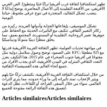
تظهر استكشافنا لثقافة غرب أفريقيا تراثًا غنيًا ومتطورًا. الفن الغربي
الأفريقي، من الأقنعة التقليدية إلى الأعمال المعاصرة، يوضح إبداعًا لا
ينضب. تشكل التقاليد، المتجذرة في تنوع عرقي ملحوظ، حياتنا
اليومية.
تشكل الموسيقى، بإيقاعاتها الجذابة وأدواتها الفريدة، ركيزة من
ركائز التعبير الثقافي. تتكيف مع التأثيرات الحديثة مع الحفاظ على
جوهرها. تغمر الروحانية، التقليدية أو المستوردة، المجتمع بعمق، مما
يخلق منظرًا دينيًا متنوعًا وديناميكيًا.
في مواجهة تحديات العولمة، تظهر الثقافة الغربية الأفريقية قدرتها
على الصمود. توضح وصول سلاسل دولية مثل KFC، مع 925 مطعمًا
مفتوحًا في أفريقيا جنوب الصحراء في عام 2015، هذا التكيف. يعزز
التعدد الثقافي المتزايد في المدن الأفريقية، الذي يجذب الأفراد من
جميع أنحاء العالم، هذه الفسيفساء الثقافية.
من خلال استكشاف الثقافة الغربية الأفريقية، نكتشف تراثًا حيًا يلهم
ويثير الإعجاب. تمتد تأثيراته إلى ما وراء حدوده، مما يثري التراث
العالمي. سواء من خلال السفر، القراءة، أو اللقاءات، تظل الدعوة
لتعميق هذه الثقافة الرائعة مفتوحة للجميع.
Articles similaires
Articles similaires