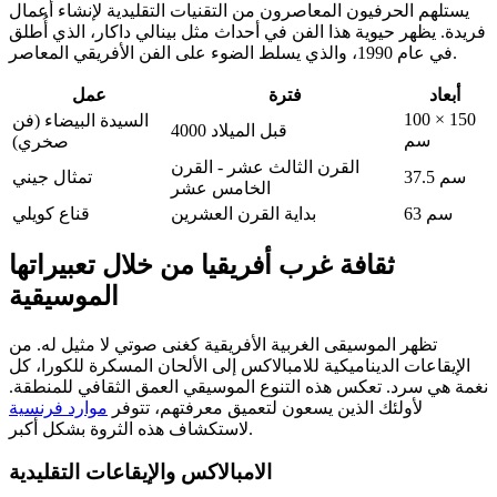
يستلهم الحرفيون المعاصرون من التقنيات التقليدية لإنشاء أعمال
فريدة. يظهر حيوية هذا الفن في أحداث مثل بينالي داكار، الذي أُطلق
في عام 1990، والذي يسلط الضوء على الفن الأفريقي المعاصر.
أبعاد
فترة
عمل
100 × 150
السيدة البيضاء (فن
4000 قبل الميلاد
سم
صخري)
القرن الثالث عشر - القرن
37.5 سم
تمثال جيني
الخامس عشر
63 سم
بداية القرن العشرين
قناع كويلي
ثقافة غرب أفريقيا من خلال تعبيراتها
الموسيقية
تظهر الموسيقى الغربية الأفريقية كغنى صوتي لا مثيل له. من
الإيقاعات الديناميكية للامبالاكس إلى الألحان المسكرة للكورا، كل
نغمة هي سرد. تعكس هذه التنوع الموسيقي العمق الثقافي للمنطقة.
لأولئك الذين يسعون لتعميق معرفتهم، تتوفر
موارد فرنسية
لاستكشاف هذه الثروة بشكل أكبر.
الامبالاكس والإيقاعات التقليدية