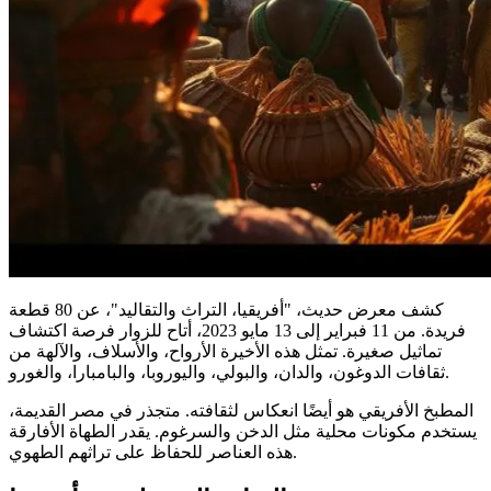
كشف معرض حديث، "أفريقيا، التراث والتقاليد"، عن 80 قطعة
فريدة. من 11 فبراير إلى 13 مايو 2023، أتاح للزوار فرصة اكتشاف
تماثيل صغيرة. تمثل هذه الأخيرة الأرواح، والأسلاف، والآلهة من
ثقافات الدوغون، والدان، والبولي، واليوروبا، والبامبارا، والغورو.
المطبخ الأفريقي هو أيضًا انعكاس لثقافته. متجذر في مصر القديمة،
يستخدم مكونات محلية مثل الدخن والسرغوم. يقدر الطهاة الأفارقة
هذه العناصر للحفاظ على تراثهم الطهوي.