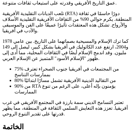
عمق التاريخ الأفريقي وقدرته على استيعاب ثقافات متنوعة.
تلعب الديانات التقليدية الأفريقية (RTA) دورًا حاسمًا في ثقافة
المنطقة. يكرم حوالي 90% من الثقافات الأفريقية التقليدية الأسلاف
والأرواح. تشكل هذه المعتقدات تأثيرًا عميقًا على الفن والموسيقى
والأدب في أفريقيا.
كما ترك الإسلام والمسيحية بصماتهما على التاريخ. بين عامي 1978
و2004، ارتفع عدد الكاثوليك في أفريقيا بشكل كبير، ليصل إلى 149
مليون. وقد اندمج الإسلام أيضًا في الثقافات المحلية، مما أدى إلى
ظهور "الإسلام الأسود" المتميز عن الإسلام العربي.
75% من المجتمعات في أفريقيا جنوب الصحراء تعترف
بممارسات التناسخ
80% من التقاليد الدينية الأفريقية تشمل مسارًا ابتدائيًا
90% من RTA يؤمنون بإله أعلى، على الرغم من تنوع
الممارسات
تعتبر التسامح الديني سمة بارزة في المجتمع الأفريقي في غرب
أفريقيا. تعزز هذه التعايش السلمي الثقافة في المنطقة، مما يظهر
قدرتها على تقدير التنوع الروحي.
الخاتمة