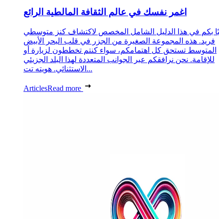
اغمر نفسك في عالم الثقافة المالطية الرائع
ًا بكم في هذا الدليل الشامل المخصص لاكتشاف كنز متوسطي
فريد. هذه المجموعة الصغيرة من الجزر في قلب البحر الأبيض
المتوسط تستحق كل اهتمامكم، سواء كنتم تخططون لزيارة أو
للإقامة. نحن نرافقكم عبر الجوانب المتعددة لهذا البلد الجزيئي
الاستثنائي. هويته تت...
Articles
Read more