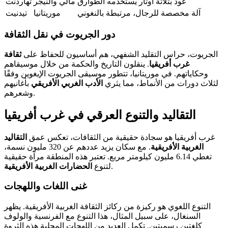
عود بثلاثة أوتار يستخدمه الطوارق
مالي والنيجر
تهاردنت
آلة مخصصة للرجال، مرتبطة بالنغوني
موريتانيا
تيدنيت
دور الجريوت في نقل الثقافة
الجريوت، حراس التقليد الشفهي، هم أساسيون للحفاظ على
ثقافة
غرب أفريقيا
. ينقلون التاريخ والحكمة من خلال موسيقاهم
وحكاياتهم. في موريتانيا، تتطور موسيقى الجريوت الإيغوين وفقًا
لثلاث دورات من الأنماط، مما يثري
الأدب الغربي الأفريقي
بأغانيهم
وشعرهم.
التقاليد والتنوع العرقي في غرب أفريقيا
غرب أفريقيا هو سجادة حقيقية من الثقافات، تعكس عمق
التقاليد
الغربية الأفريقية
. مع سكان يزيد عددهم عن 320 مليون نسمة،
تغطي 6.14 مليون كيلومتر مربع. تعتبر هذه المنطقة مرآة حقيقية
.
لتنوع
الحضارات الغربية الأفريقية
غنى اللغات واللهجات
التنوع اللغوي هو ركيزة من ركائز الثقافة الغربية الأفريقية. يظهر
السنغال، على سبيل المثال، هذا التنوع مع الفرنسية والولوف
كلغتين رسميتين. تكمل العديد من اللهجات المحلية هذه الثروة