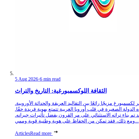
5 Aug 2026
·
6 min read
الثقافة اللوكسمبورغية: التاريخ والتراث
 لكسمبورغ مزيجًا رائعًا بين التقاليد العريقة والحداثة الأوروبية.
 الدولة الصغيرة في قلب أوروبا الغربية تتمتع بهوية فريدة حقًا.
د تم بناء تراثه الاستثنائي على مر القرون بفضل تأثيرات جيرانه.
ومع ذلك، فقد تمكن من الحفاظ على هوية وطنية قوية وممي...
Articles
Read more