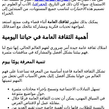
الاستمتاع، سواء كان ذلك في التاريخ،
الجغرافيا
، الأدب أو العلوم. تم
تصميم هذه
الاختبارات
لتناسب جميع المستويات، من المبتدئين إلى
الخبراء.
يمكنك بذلك تطوير
ثقافتك العامة
أثناء قضاء وقت ممتع. استعد
لمواجهة تحديات فكرية ومشاركة نتائجك مع أصدقائك.
أهمية الثقافة العامة في حياتنا اليومية
امتلاك ثقافة عامة جيدة أمر ضروري لفهم العالم الحالي. إنها تتيح لنا
فهم بيئتنا بشكل أفضل والمشاركة في مناقشات مثمرة.
تنمية المعرفة يومًا بيوم
تشكل الثقافة العامة قاعدة أساسية من المعرفة تساعدنا على فهم
العالم من حولنا بشكل أفضل. إليك بعض الأسباب التي تجعل من
المهم تنميتها:
تسهل التبادلات الاجتماعية وتسمح بإجراء محادثات مثمرة
حول مواضيع متنوعة.
في السياق المهني، يمكن أن تحدث الثقافة العامة فرقًا خلال
مقابلة عمل أو لاقتناص الفرص.
بالنسبة للطلاب، فإنها ذات أهمية خاصة حيث تقيم العديد من