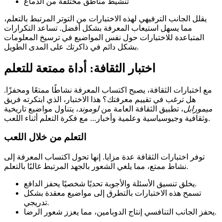
تنشيط مناطق مختلفة من الدماغ
يقلل الجانب الترفيهي لهذه الاختبارات من التوتر المرتبط بالتعلم،
مما يسهل استيعاب المعرفة بشكل أفضل. تساعد التكرارات
المتباعدة للاختبارات حول نفس المواضيع في ترسيخ المعلومات
بشكل دائم في ذاكرتك على المدى الطويل.
اختبار الثقافة: أداة ممتعة للتعلم
مع اختبارات الثقافة، يصبح اكتساب المعرفة نشاطًا ممتعًا ومحفزًا.
هل ترغب في تقييم معرفتك؟ هذا الاختبار، الذي ابتكرته فريق
ميمورابل
، تطبيق الثقافة العامة من
لوموند
، يتناول مواضيع تاريخية
وثقافية وجيوسياسية وعلمية وأخبار... مع فكرة التعلم أثناء اللعب.
التعلم من خلال اللعب
توفر اختبارات الثقافة عدة مزايا. إنها تحول اكتساب المعرفة إلى
نشاط ممتع، مما يلغي الشعور بالجهد المرتبط غالبًا بالتعلم.
يخلق تنسيق الأسئلة والأجوبة تحديًا شخصيًا يحفز الدافع.
تسمح هذه الاختبارات بالتطرق إلى مواضيع معقدة بشكل
تدريجي.
يحفز الجانب التنافسي إنتاج الدوبامين، مما يعزز شعور الرضا.