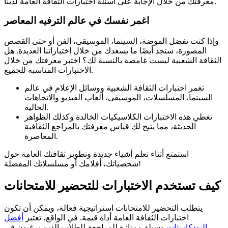
معرفتك من خلال الإجابة على أسئلة اختبارات الثقافة العامة لدينا.
اغمر نفسك في عالم الترفيه المعاصر
وإذا كنت تفضل الموضة، السينما، الموسيقى، الفن أو حتى القصص
المصورة، ستجد أيضًا ما يسعدك من خلال اختباراتنا العديدة. هل
الثقافة الشعبية ليست غامضة بالنسبة لك؟ اختبر معرفتك من خلال
الاختبارات المناسبة للجميع.
تغمر اختبارات الثقافة الشعبية ووسائل الإعلام في عالم
السينما، المسلسلات، الموسيقى، ألعاب الفيديو والاتجاهات
الحالية.
تغطي هذه الاختبارات الكلاسيكيات الخالدة وكذلك الظواهر
الحديثة، مما يتيح لك قياس معرفتك بالمراجع الثقافية
المعاصرة.
استمتع أثناء تعلم أشياء جديدة وتطوير ثقافتك العامة حول
شخصياتك، أفلامك أو مسلسلاتك المفضلة!
كيف تستخدم الاختبارات للتحضير للامتحانات
يتطلب التحضير للامتحانات استراتيجية فعالة، ويمكن أن تكون
اختبارات الثقافة العامة أداة قيمة. في الواقع، تعتبر
أفضل
البودكاستات
وسيلة ممتازة للمراجعة للطلاب الذين يرغبون في