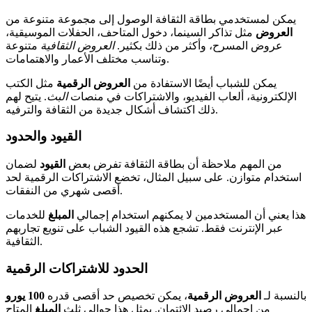
يمكن لمستخدمي بطاقة الثقافة الوصول إلى مجموعة متنوعة من
العروض
مثل تذاكر السينما، دخول المتاحف، الحفلات الموسيقية،
عروض المسرح، وأكثر من ذلك بكثير.
العروض الثقافية
متنوعة
وتناسب مختلف الأعمار والاهتمامات.
يمكن للشباب أيضًا الاستفادة من
العروض الرقمية
مثل الكتب
الإلكترونية، ألعاب الفيديو، والاشتراكات في منصات
البث
. يتيح لهم
ذلك اكتشاف أشكال جديدة من الثقافة والترفيه.
القيود والحدود
من المهم ملاحظة أن بطاقة الثقافة تفرض بعض
القيود
لضمان
استخدام متوازن. على سبيل المثال، تخضع الاشتراكات الرقمية لحد
أقصى شهري من النفقات.
هذا يعني أن المستخدمين لا يمكنهم استخدام إجمالي
المبلغ
للخدمات
عبر الإنترنت فقط. تشجع هذه القيود الشباب على تنويع تجاربهم
الثقافية.
الحدود للاشتراكات الرقمية
بالنسبة لـ
العروض الرقمية
، يمكن تخصيص حد أقصى قدره
100 يورو
من إجمالي رصيد الائتمان. يمثل هذا حوالي ثلث
المبلغ
المتاح