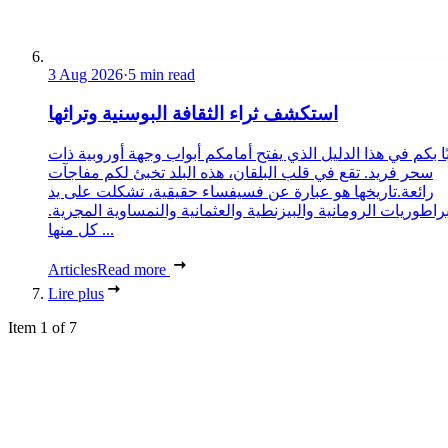
3 Aug 2026
·
5 min read
استكشف ثراء الثقافة البوسنية وتراثها
ا بكم في هذا الدليل الذي يفتح أمامكم أبواب وجهة أوروبية ذات
سحر فريد. تقع في قلب البلقان، هذه البلد تخبئ لكم مفاجآت
رائعة.تاريخها هو عبارة عن فسيفساء حقيقية، تشكلت على يد
براطوريات الرومانية والبيزنطية والعثمانية والنمساوية المجرية.
كل منها ...
Articles
Read more
Lire plus
Item 1 of 7