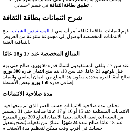
في قسم "حسابي".
تطبيق بطاقة الثقافة
شرح ائتمانات بطاقة الثقافة
فهم ائتمانات بطاقة الثقافة أمر أساسي لـ
المستفيدين الشباب
. تتيح
الائتمانات المخصصة الوصول إلى مجموعة متنوعة من العروض
الثقافية الغنية.
المبالغ المخصصة عند 17 و18 عامًا
عند سن 17، يتلقى المستفيدون ائتمانًا قدره
50 يورو
، صالح حتى يوم
قبل بلوغهم 21 عامًا. عند سن 18، يتم منح ائتمان قدره
300 يورو
،
صالح أيضًا لفترة محددة. يتكون هذا المبلغ من ائتمان أساسي وائتمان
لبعض الأنشطة.
إضافي قدره
150 يورو
مدة صلاحية الائتمانات
تختلف مدة صلاحية الائتمانات حسب العمر الذي تم منحها فيه.
الائتمانات المستلمة عند 15 أو 16 أو 17 عامًا صالحة حتى 31 ديسمبر
من السنة الدراسية الحالية. بينما الائتمان البالغ 300 يورو الممنوح
عند 18 عامًا صالح لمدة
24 شهرًا
اعتبارًا من تفعيله. يُنصح بتفعيل
حسابك في أقرب وقت ممكن لتعظيم مدة الاستخدام.