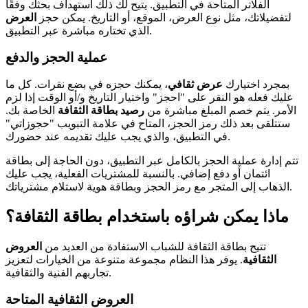
الفلاتر المتاحة في التطبيق. يتيح لك ذلك استهداف بحثك وفقًا
لتفضيلاتك، مثل نوع العرض، الموقع، أو التاريخ. يمكن حجز
العرض
الذي تختاره مباشرة عبر التطبيق.
عملية الحجز والدفع
بمجرد اختيارك
عرض ثقافي
، يمكنك حجزه في بضع نقرات. كل ما
عليك فعله هو النقر على "احجز" واختيار التاريخ و/أو الوقت إذا لزم
الأمر. يتم خصم المبلغ مباشرة من
رصيد بطاقة الثقافة
الخاصة بك.
ستتلقى بعد ذلك رمز الحجز، المتاح في علامة التبويب "حجوزاتي"
في التطبيق، والذي يجب عليك تقديمه عند حضورك.
تتم إدارة عملية الحجز بالكامل عبر التطبيق، دون الحاجة إلى بطاقة
ائتمان أو دفع إضافي. بالنسبة للمشتريات الفعلية، يجب عليك
الذهاب إلى المتجر مع رمز الحجز وبطاقة هوية لاستلام مشترياتك.
ماذا يمكن شراؤه باستخدام بطاقة الثقافة؟
تتيح بطاقة الثقافة للشباب الاستفادة من العديد من
العروض
الثقافية
. يوفر هذا النظام مجموعة متنوعة من الخيارات لتعزيز
تجاربهم الفنية والثقافية.
العروض الثقافية المتاحة