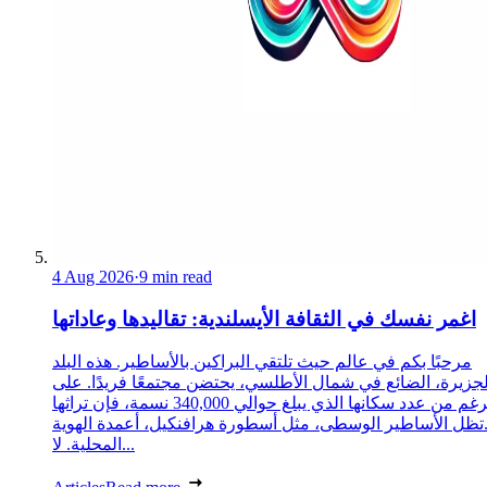
4 Aug 2026
·
9 min read
اغمر نفسك في الثقافة الأيسلندية: تقاليدها وعاداتها
مرحبًا بكم في عالم حيث تلتقي البراكين بالأساطير. هذه البلد
لجزيرة، الضائع في شمال الأطلسي، يحتضن مجتمعًا فريدًا. على
الرغم من عدد سكانها الذي يبلغ حوالي 340,000 نسمة، فإن تراثها
تظل الأساطير الوسطى، مثل أسطورة هرافنكيل، أعمدة الهوية
المحلية. لا...