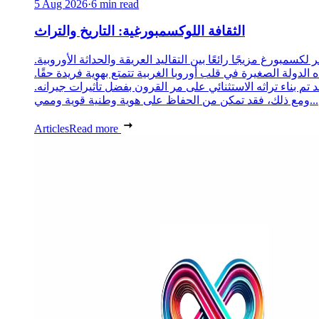
5 Aug 2026
·
6 min read
الثقافة اللوكسمبورغية: التاريخ والتراث
 لكسمبورغ مزيجًا رائعًا بين التقاليد العريقة والحداثة الأوروبية.
 الدولة الصغيرة في قلب أوروبا الغربية تتمتع بهوية فريدة حقًا.
د تم بناء تراثه الاستثنائي على مر القرون بفضل تأثيرات جيرانه.
ومع ذلك، فقد تمكن من الحفاظ على هوية وطنية قوية وممي...
Articles
Read more