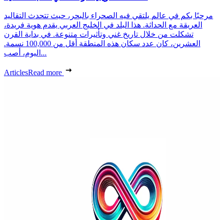
مرحبًا بكم في عالم يلتقي فيه الصحراء بالبحر، حيث تتحدث التقاليد
العريقة مع الحداثة. هذا البلد في الخليج العربي يقدم هوية فريدة،
تشكلت من خلال تاريخ غني وتأثيرات متنوعة. في بداية القرن
العشرين، كان عدد سكان هذه المنطقة أقل من 100,000 نسمة.
اليوم، أصب...
Articles
Read more