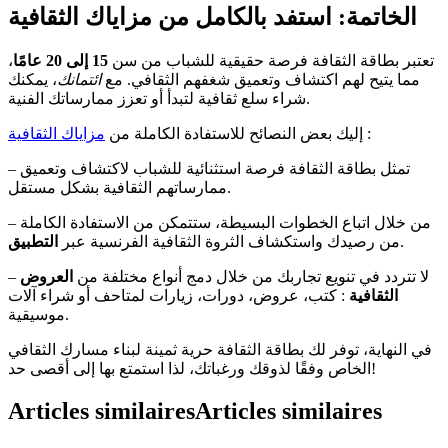
الخاتمة: استفد بالكامل من مزاياك الثقافية
تعتبر بطاقة الثقافة فرصة حقيقية للشباب من سن
15 إلى 20 عامًا
،
مما يتيح لهم اكتشاف وتعميق شغفهم الثقافي. مع
ائتمانك
، يمكنك
شراء سلع ثقافية لتبدأ أو تعزز ممارساتك الفنية.
:
إليك بعض النصائح للاستفادة الكاملة من
مزاياك الثقافية
– تمثل بطاقة الثقافة فرصة استثنائية للشباب لاكتشاف وتعميق
ممارساتهم الثقافية بشكل مستقل.
– من خلال اتباع الخطوات البسيطة، ستتمكن من الاستفادة الكاملة
.
من رصيدك واستكشاف الثروة الثقافية الفرنسية عبر
التطبيق
– لا تتردد في تنويع تجاربك من خلال دمج أنواع مختلفة من
العروض
الثقافية
: كتب، عروض، دورات، زيارات لمتاحف أو شراء آلات
موسيقية.
في النهاية، توفر لك بطاقة الثقافة حرية ثمينة لبناء مسارك الثقافي
الخاص وفقًا لذوقك ورغباتك، لذا استمتع بها إلى أقصى حد!
Articles similaires
Articles similaires