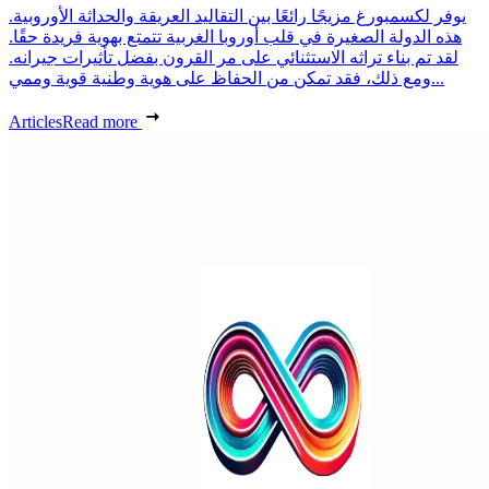
يوفر لكسمبورغ مزيجًا رائعًا بين التقاليد العريقة والحداثة الأوروبية.
هذه الدولة الصغيرة في قلب أوروبا الغربية تتمتع بهوية فريدة حقًا.
لقد تم بناء تراثه الاستثنائي على مر القرون بفضل تأثيرات جيرانه.
ومع ذلك، فقد تمكن من الحفاظ على هوية وطنية قوية وممي...
Articles
Read more