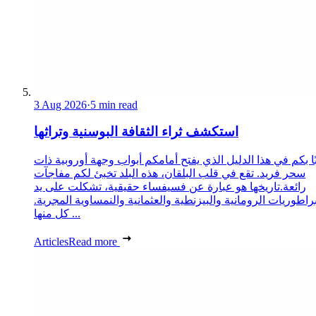
3 Aug 2026
·
5 min read
استكشف ثراء الثقافة البوسنية وتراثها
ا بكم في هذا الدليل الذي يفتح أمامكم أبواب وجهة أوروبية ذات
سحر فريد. تقع في قلب البلقان، هذه البلد تخبئ لكم مفاجآت
رائعة.تاريخها هو عبارة عن فسيفساء حقيقية، تشكلت على يد
مبراطوريات الرومانية والبيزنطية والعثمانية والنمساوية المجرية
كل منها ...
Articles
Read more