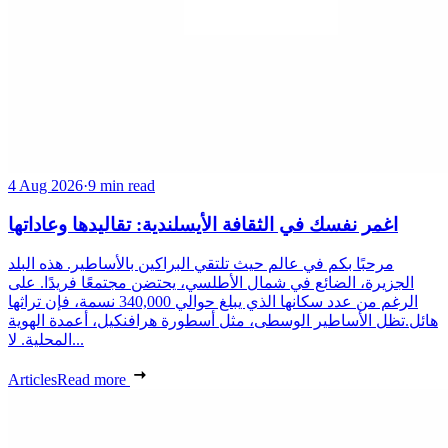
4 Aug 2026
·
9 min read
اغمر نفسك في الثقافة الأيسلندية: تقاليدها وعاداتها
مرحبًا بكم في عالم حيث تلتقي البراكين بالأساطير. هذه البلد
الجزيرة، الضائع في شمال الأطلسي، يحتضن مجتمعًا فريدًا. على
الرغم من عدد سكانها الذي يبلغ حوالي 340,000 نسمة، فإن تراثها
هائل.تظل الأساطير الوسطى، مثل أسطورة هرافنكيل، أعمدة الهوية
المحلية. لا...
Articles
Read more