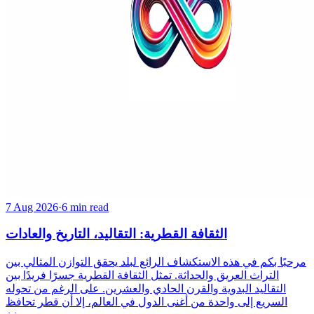
7 Aug 2026
·
6 min read
الثقافة القطرية: التقاليد، التاريخ والعادات
مرحبًا بكم في هذه الاستكشاف الرائع لبلد يحقق التوازن المثالي بين
التراث العريق والحداثة. تمثل الثقافة القطرية جسرًا فريدًا بين
التقاليد البدوية والقرن الحادي والعشرين. على الرغم من تحوله
السريع إلى واحدة من أغنى الدول في العالم، إلا أن قطر تحافظ