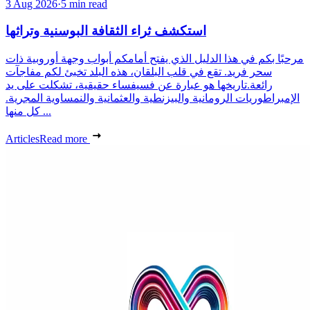
3 Aug 2026
·
5 min read
استكشف ثراء الثقافة البوسنية وتراثها
مرحبًا بكم في هذا الدليل الذي يفتح أمامكم أبواب وجهة أوروبية ذات
سحر فريد. تقع في قلب البلقان، هذه البلد تخبئ لكم مفاجآت
رائعة.تاريخها هو عبارة عن فسيفساء حقيقية، تشكلت على يد
الإمبراطوريات الرومانية والبيزنطية والعثمانية والنمساوية المجرية.
كل منها ...
Articles
Read more