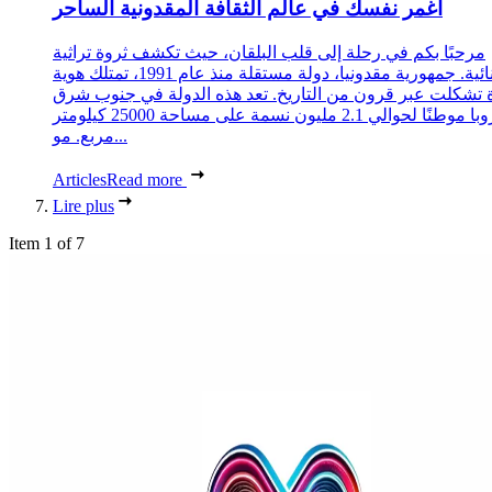
اغمر نفسك في عالم الثقافة المقدونية الساحر
مرحبًا بكم في رحلة إلى قلب البلقان، حيث تكشف ثروة تراثية
استثنائية. جمهورية مقدونيا، دولة مستقلة منذ عام 1991، تمتلك هوية
 تشكلت عبر قرون من التاريخ. تعد هذه الدولة في جنوب شرق
أوروبا موطنًا لحوالي 2.1 مليون نسمة على مساحة 25000 كيلومتر
مربع. مو...
Articles
Read more
Lire plus
Item 1 of 7