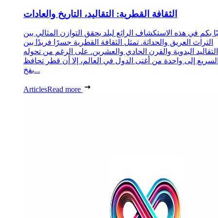
الثقافة القطرية: التقاليد، التاريخ والعادات
ا بكم في هذه الاستكشاف الرائع لبلد يحقق التوازن المثالي بين
التراث العريق والحداثة. تمثل الثقافة القطرية جسرًا فريدًا بين
التقاليد البدوية والقرن الحادي والعشرين. على الرغم من تحوله
لسريع إلى واحدة من أغنى الدول في العالم، إلا أن قطر تحافظ
بفخ...
Articles
Read more