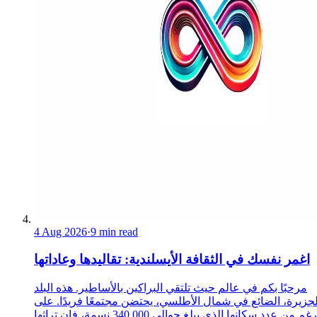
4 Aug 2026
·
9 min read
اغمر نفسك في الثقافة الأيسلندية: تقاليدها وعاداتها
مرحبًا بكم في عالم حيث تلتقي البراكين بالأساطير. هذه البلد
لجزيرة، الضائع في شمال الأطلسي، يحتضن مجتمعًا فريدًا. على
الرغم من عدد سكانها الذي يبلغ حوالي 340,000 نسمة، فإن تراثها