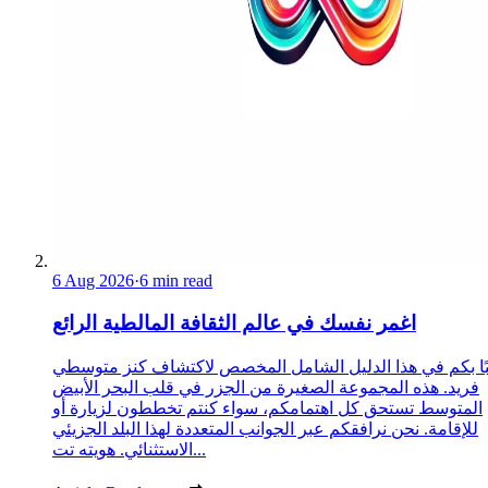
6 Aug 2026
·
6 min read
اغمر نفسك في عالم الثقافة المالطية الرائع
ًا بكم في هذا الدليل الشامل المخصص لاكتشاف كنز متوسطي
فريد. هذه المجموعة الصغيرة من الجزر في قلب البحر الأبيض
المتوسط تستحق كل اهتمامكم، سواء كنتم تخططون لزيارة أو
للإقامة. نحن نرافقكم عبر الجوانب المتعددة لهذا البلد الجزيئي
الاستثنائي. هويته تت...