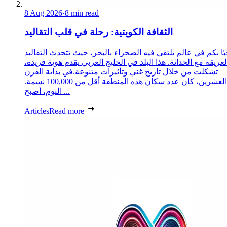
8 Aug 2026
·
8 min read
الثقافة الكويتية: رحلة في قلب التقاليد
ًا بكم في عالم يلتقي فيه الصحراء بالبحر، حيث تتحدث التقاليد
لعريقة مع الحداثة. هذا البلد في الخليج العربي يقدم هوية فريدة،
تشكلت من خلال تاريخ غني وتأثيرات متنوعة.في بداية القرن
العشرين، كان عدد سكان هذه المنطقة أقل من 100,000 نسمة.
اليوم، أصبح ...
Articles
Read more