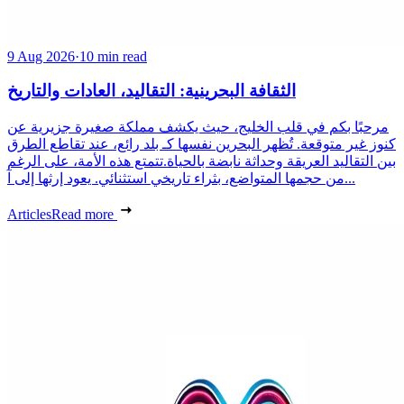
9 Aug 2026
·
10 min read
الثقافة البحرينية: التقاليد، العادات والتاريخ
مرحبًا بكم في قلب الخليج، حيث يكشف مملكة صغيرة جزيرية عن
كنوز غير متوقعة. تُظهر البحرين نفسها كـ بلد رائع، عند تقاطع الطرق
بين التقاليد العريقة وحداثة نابضة بالحياة.تتمتع هذه الأمة، على الرغم
من حجمها المتواضع، بثراء تاريخي استثنائي. يعود إرثها إلى آ...
Articles
Read more