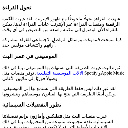
تحول القراءة
شهدت القراءة تحولًا ملحوظًا مع ظهور الإنترنت. لقد غيرت
الكتب
الرقمية
ومنصات القراءة عبر الإنترنت عادات القراءة لدينا. يمكن
للقراء الآن الوصول إلى مكتبة واسعة من النصوص في أي وقت.
كما سمحت
المدونات
ووسائل التواصل الاجتماعي للقراء بمشاركة
آرائهم واكتشاف مؤلفين جدد.
الموسيقى في عصر البث
ثورة البث غيرت الطريقة التي نستهلك بها الموسيقى، بما في ذلك
الآلات الموسيقية التقليدية
. توفر منصات مثل Spotify وApple Music
وصولاً فوريًا إلى ملايين الأغاني.
لقد غير ذلك ليس فقط الطريقة التي نستمع بها إلى الموسيقى،
ولكن أيضًا الطريقة التي ينتج بها الفنانون موسيقاهم وينشرونها.
تطور التفضيلات السينمائية
غيرت منصات
البث
مثل
نتفليكس
و
أمازون برايم
تفضيلاتنا
السينمائية. تقدم مجموعة متنوعة من المحتويات، بما في ذلك
الإنتاجات الأصلية التي قد لا تكون قد ظهرت بطريقة أخرى.