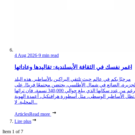
4 Aug 2026
·
9 min read
اغمر نفسك في الثقافة الأيسلندية: تقاليدها وعاداتها
مرحبًا بكم في عالم حيث تلتقي البراكين بالأساطير. هذه البلد
لجزيرة، الضائع في شمال الأطلسي، يحتضن مجتمعًا فريدًا. على
الرغم من عدد سكانها الذي يبلغ حوالي 340,000 نسمة، فإن تراثها
تظل الأساطير الوسطى، مثل أسطورة هرافنكيل، أعمدة الهوية
المحلية. لا...
Articles
Read more
Lire plus
Item 1 of 7