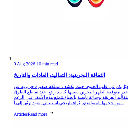
9 Aug 2026
·
10 min read
الثقافة البحرينية: التقاليد، العادات والتاريخ
ًا بكم في قلب الخليج، حيث يكشف مملكة صغيرة جزيرية عن
غير متوقعة. تُظهر البحرين نفسها كـ بلد رائع، عند تقاطع الطرق
لتقاليد العريقة وحداثة نابضة بالحياة.تتمتع هذه الأمة، على الرغم
من حجمها المتواضع، بثراء تاريخي استثنائي. يعود إرثها إلى آ...
Articles
Read more