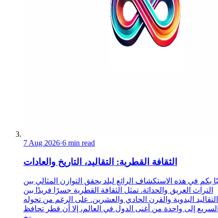
7 Aug 2026
·
6 min read
الثقافة القطرية: التقاليد، التاريخ والعادات
ا بكم في هذه الاستكشاف الرائع لبلد يحقق التوازن المثالي بين
التراث العريق والحداثة. تمثل الثقافة القطرية جسرًا فريدًا بين
التقاليد البدوية والقرن الحادي والعشرين. على الرغم من تحوله
لسريع إلى واحدة من أغنى الدول في العالم، إلا أن قطر تحافظ
بفخ...