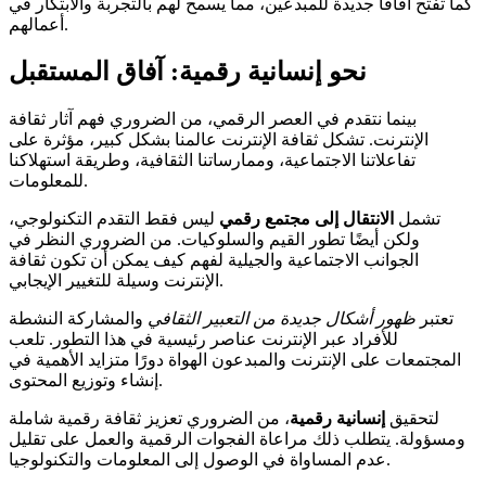
كما تفتح آفاقًا جديدة للمبدعين، مما يسمح لهم بالتجربة والابتكار في
أعمالهم.
نحو إنسانية رقمية: آفاق المستقبل
بينما نتقدم في العصر الرقمي، من الضروري فهم آثار ثقافة
الإنترنت. تشكل ثقافة الإنترنت عالمنا بشكل كبير، مؤثرة على
تفاعلاتنا الاجتماعية، وممارساتنا الثقافية، وطريقة استهلاكنا
للمعلومات.
تشمل
الانتقال إلى مجتمع رقمي
ليس فقط التقدم التكنولوجي،
ولكن أيضًا تطور القيم والسلوكيات. من الضروري النظر في
الجوانب الاجتماعية والجيلية لفهم كيف يمكن أن تكون ثقافة
الإنترنت وسيلة للتغيير الإيجابي.
تعتبر
ظهور أشكال جديدة من التعبير الثقافي
والمشاركة النشطة
للأفراد عبر الإنترنت عناصر رئيسية في هذا التطور. تلعب
المجتمعات على الإنترنت والمبدعون الهواة دورًا متزايد الأهمية في
إنشاء وتوزيع المحتوى.
لتحقيق
إنسانية رقمية
، من الضروري تعزيز ثقافة رقمية شاملة
ومسؤولة. يتطلب ذلك مراعاة الفجوات الرقمية والعمل على تقليل
عدم المساواة في الوصول إلى المعلومات والتكنولوجيا.