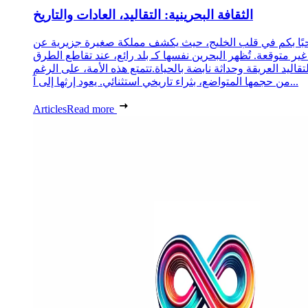
الثقافة البحرينية: التقاليد، العادات والتاريخ
ًا بكم في قلب الخليج، حيث يكشف مملكة صغيرة جزيرية عن
غير متوقعة. تُظهر البحرين نفسها كـ بلد رائع، عند تقاطع الطرق
لتقاليد العريقة وحداثة نابضة بالحياة.تتمتع هذه الأمة، على الرغم
من حجمها المتواضع، بثراء تاريخي استثنائي. يعود إرثها إلى آ...
Articles
Read more