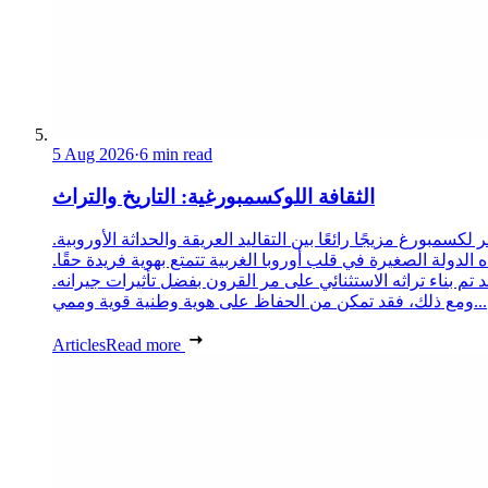
5 Aug 2026
·
6 min read
الثقافة اللوكسمبورغية: التاريخ والتراث
 لكسمبورغ مزيجًا رائعًا بين التقاليد العريقة والحداثة الأوروبية.
 الدولة الصغيرة في قلب أوروبا الغربية تتمتع بهوية فريدة حقًا.
د تم بناء تراثه الاستثنائي على مر القرون بفضل تأثيرات جيرانه.
ومع ذلك، فقد تمكن من الحفاظ على هوية وطنية قوية وممي...
Articles
Read more