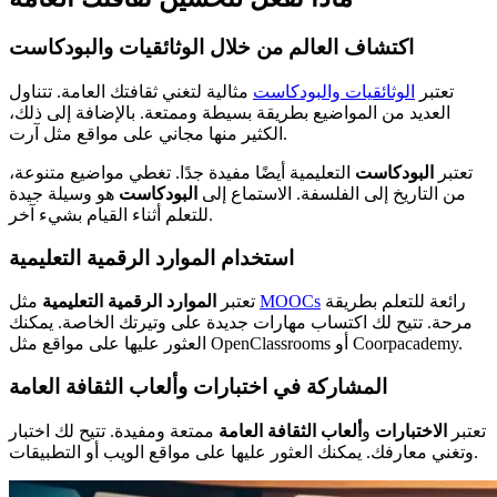
اكتشاف العالم من خلال الوثائقيات والبودكاست
تعتبر
الوثائقيات والبودكاست
مثالية لتغني ثقافتك العامة. تتناول
العديد من المواضيع بطريقة بسيطة وممتعة. بالإضافة إلى ذلك،
الكثير منها مجاني على مواقع مثل آرت.
تعتبر
البودكاست
التعليمية أيضًا مفيدة جدًا. تغطي مواضيع متنوعة،
من التاريخ إلى الفلسفة. الاستماع إلى
البودكاست
هو وسيلة جيدة
للتعلم أثناء القيام بشيء آخر.
استخدام الموارد الرقمية التعليمية
رائعة للتعلم بطريقة
MOOCs
مثل
تعتبر
الموارد الرقمية التعليمية
مرحة. تتيح لك اكتساب مهارات جديدة على وتيرتك الخاصة. يمكنك
العثور عليها على مواقع مثل OpenClassrooms أو Coorpacademy.
المشاركة في اختبارات وألعاب الثقافة العامة
تعتبر
الاختبارات
و
ألعاب الثقافة العامة
ممتعة ومفيدة. تتيح لك اختبار
وتغني معارفك. يمكنك العثور عليها على مواقع الويب أو التطبيقات.