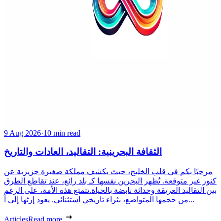
9 Aug 2026
·
10 min read
الثقافة البحرينية: التقاليد، العادات والتاريخ
مرحبًا بكم في قلب الخليج، حيث يكشف مملكة صغيرة جزيرية عن
كنوز غير متوقعة. تُظهر البحرين نفسها كـ بلد رائع، عند تقاطع الطرق
بين التقاليد العريقة وحداثة نابضة بالحياة.تتمتع هذه الأمة، على الرغم
من حجمها المتواضع، بثراء تاريخي استثنائي. يعود إرثها إلى آ...
Articles
Read more