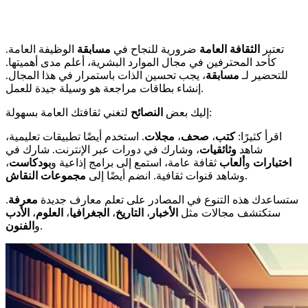
تعتبر
الثقافة العامة
ضرورية للنجاح في
مسابقة
الوظيفة العامة.
كأحد المحترفين في مجال الموارد البشرية، أعلم مدى أهميتها.
للتحضير لـ
مسابقة
، يجب تحسين الذات باستمرار في هذا المجال.
إنشاء بطاقات مراجعة هو وسيلة جيدة للعمل.
لتغني ثقافتك العامة بسهولة:
إليك بعض
النصائح
اقرأ كثيرًا:
كتب
،
صحف
،
مجلات
. استخدم أيضًا تطبيقات تعليمية،
شاهد
وثائقيات
، وشارك في دورات عبر الإنترنت. شارك في
اختبارات
و
ألعاب
ثقافة عامة، استمع إلى برامج إذاعية و
بودكاست
،
.
وشاهد قنوات ثقافية. انضم أيضًا إلى
مجموعات النقاش
ستساعدك هذه التنوع في المصادر على تعلم معارف جديدة
معرفة
.
ستكتشف مجالات مثل
الأخبار
،
التاريخ
،
الجغرافيا
،
العلوم
،
الأدب
.
و
الفنون