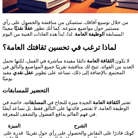
من خلال توسيع آفاقك، ستتمكن من مناقشة والحصول على رأي
مستنير حول مواضيع متنوعة. كما أنك تطور
عقلًا نقديًا
مفيدًا
. لذا، ابدأ هذه العادات الغنية من اليوم!
لمسابقة
الوظيفة العامة
لماذا ترغب في تحسين ثقافتك العامة؟
لا تكون
الثقافة العامة
دائمًا مفيدة مباشرة في العمل، لكنها تحمل
العديد من الفوائد. تتيح لك مناقشة تقريبًا جميع المواضيع والتألق في
المجتمع. بالإضافة إلى ذلك، تساعد على تطوير
عقل نقدي
مفيد
يوميًا.
التحضير للمسابقات
تعتبر
الثقافة العامة
الجيدة ميزة للنجاح في
المسابقات
، خاصة في
الوظيفة العامة. لا تقتصر فائدتها على التألق فقط. بل تساعد أيضًا
في فهم العالم بدافع الفضول والشغف للمعرفة.
الشرح
الميزة
كونك قادرًا على النقاش والحصول على رأي حول تقريبًا
قدرة على