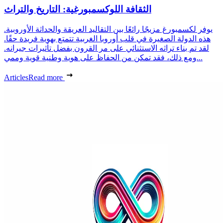
الثقافة اللوكسمبورغية: التاريخ والتراث
يوفر لكسمبورغ مزيجًا رائعًا بين التقاليد العريقة والحداثة الأوروبية.
هذه الدولة الصغيرة في قلب أوروبا الغربية تتمتع بهوية فريدة حقًا.
لقد تم بناء تراثه الاستثنائي على مر القرون بفضل تأثيرات جيرانه.
ومع ذلك، فقد تمكن من الحفاظ على هوية وطنية قوية وممي...
Articles
Read more