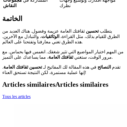
مواجهة أفكارك وتوسيع وجهات
المشاركة في
مجموعات
نظرك
النقاش
الخاتمة
يتطلب
تحسين
ثقافتك العامة عزيمة وفضول. هناك العديد من
الطرق للقيام بذلك، مثل القراءة،
الوثائقيات
، والتبادل مع الآخرين.
هذه الطرق تغني معارفنا وتفتحنا على العالم.
من المهم اختيار المواضيع التي تثير شغفك. انغمس فيها بحماس. مع
، مما يساعدك على التميز.
مرور الوقت، ستغني
ثقافتك العامة
تقدم
النصائح
في هذه المقالة لك المفاتيح لـ
تحسين
ثقافتك العامة
.
إنها عملية مستمرة، لكن النتيجة تستحق العناء!
Articles similaires
Articles similaires
Tous les articles