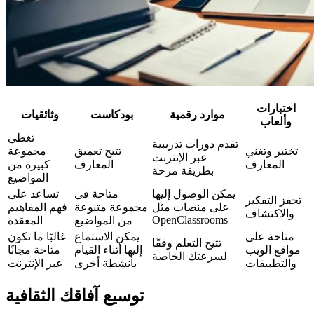
اختبارات
موارد رقمية
بودكاست
وثائقيات
وألعاب
تغطي
تقدم دورات تدريبية
تختبر وتغني
تتيح تعميق
مجموعة
عبر الإنترنت
المعارف
المعارف
كبيرة من
بطريقة مرحة
المواضيع
يمكن الوصول إليها
متاحة في
تساعد على
تحفز التفكير
على منصات مثل
مجموعة متنوعة
فهم المفاهيم
والاكتشاف
OpenClassrooms
من المواضيع
المعقدة
متاحة على
يمكن الاستماع
غالبًا ما تكون
تتيح التعلم وفقًا
مواقع الويب
إليها أثناء القيام
متاحة مجانًا
لسرعتك الخاصة
والتطبيقات
بأنشطة أخرى
عبر الإنترنت
توسيع آفاقك الثقافية