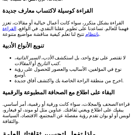
القراءة كوسيلة لاكتساب معارف جديدة
القراءة بشكل متكرر، سواء كانت أعمال خيالية أو مقالات، تعزز
فهمنا للعالم. تساعدنا على تطوير عقلنا النقدي. في الواقع،
القراءة
تتيح لنا تعلم كيفية مناقشة مواضيع متنوعة.
بانتظام
تنويع الأنواع الأدبية
لا تقتصر على نوع واحد، بل استكشف
الأدب
،
السير الذاتية
،
.
كتب التاريخ
أو
المقالات
نوع في المؤلفين، الأساليب والعصور للحصول على رؤية
أوسع.
اخرج من منطقة الراحة الخاصة بك واكتشف آفاق جديدة.
البقاء على اطلاع مع الصحافة المطبوعة والرقمية
قراءة
الصحف
و
المجلات
، سواء كانت ورقية أو رقمية، أمر أساسي.
يبقيك على اطلاع ويغني ثقافتك. عناوين مثل لو موند، لو فيغارو،
لوبس أو لو بوان تقدم رؤية مفصلة عن المجتمع، الاقتصاد، السياسة
والثقافة.
ماذا تفعل لتحسين ثقافتك العامة