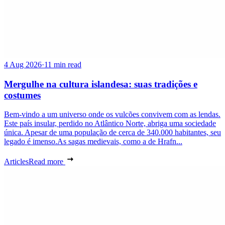
4 Aug 2026
·
11 min read
Mergulhe na cultura islandesa: suas tradições e
costumes
Bem-vindo a um universo onde os vulcões convivem com as lendas.
Este país insular, perdido no Atlântico Norte, abriga uma sociedade
única. Apesar de uma população de cerca de 340.000 habitantes, seu
legado é imenso.As sagas medievais, como a de Hrafn...
Articles
Read more