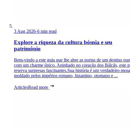
3 Aug 2026
·
6 min read
Explore a riqueza da cultura bósnia e seu
patrimônio
Bem-vindo a este guia que lhe abre as portas de um destino eu
com um charme único. Aninhado no coração dos Bálcãs, este p
reserva surpresas fascinantes.Sua história é um verdadeiro mosa
moldado pelos impérios romano, bizantino, otomano e ...
Articles
Read more