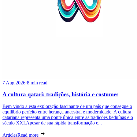
7 Aug 2026
·
8 min read
A cultura qatari: tradições, história e costumes
Bem-vindo a esta exploração fascinante de um país que consegue o
equilíbrio perfeito entre herança ancestral e modernidade. A cultura
catariana representa uma ponte única entre as tradições beduínas e o
século XXI.Apesar de sua rápida transformação e...
Articles
Read more