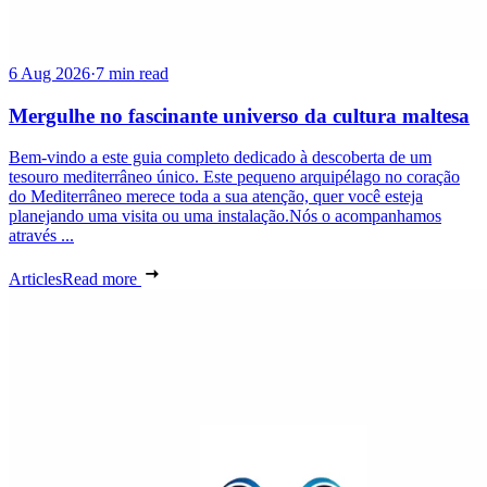
6 Aug 2026
·
7 min read
Mergulhe no fascinante universo da cultura maltesa
Bem-vindo a este guia completo dedicado à descoberta de um
tesouro mediterrâneo único. Este pequeno arquipélago no coração
do Mediterrâneo merece toda a sua atenção, quer você esteja
planejando uma visita ou uma instalação.Nós o acompanhamos
através ...
Articles
Read more