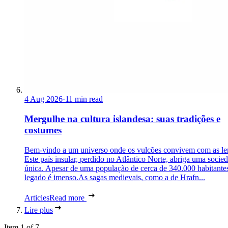
4 Aug 2026
·
11 min read
Mergulhe na cultura islandesa: suas tradições e
costumes
Bem-vindo a um universo onde os vulcões convivem com as le
Este país insular, perdido no Atlântico Norte, abriga uma socie
única. Apesar de uma população de cerca de 340.000 habitantes
legado é imenso.As sagas medievais, como a de Hrafn...
Articles
Read more
Lire plus
Item 1 of 7