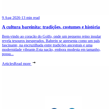
9 Aug 2026
·
13 min read
A cultura bareinita: tradições, costumes e história
Bem-vindo ao coração do Golfo, onde um pequeno reino insular
revela tesouros inesperados. Bahrein se apresenta como um país
fascinante, na encruzilhada entre tradições ancestrais e uma
modernidade vibrante.Esta nação, embora modesta em tamanho,
possu...
Articles
Read more