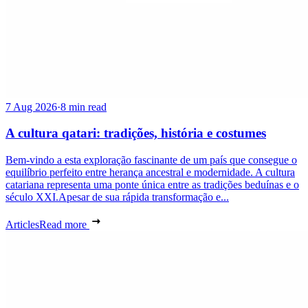
7 Aug 2026
·
8 min read
A cultura qatari: tradições, história e costumes
Bem-vindo a esta exploração fascinante de um país que consegue o
equilíbrio perfeito entre herança ancestral e modernidade. A cultura
catariana representa uma ponte única entre as tradições beduínas e o
século XXI.Apesar de sua rápida transformação e...
Articles
Read more