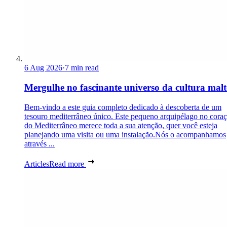
6 Aug 2026
·
7 min read
Mergulhe no fascinante universo da cultura malt
Bem-vindo a este guia completo dedicado à descoberta de um
tesouro mediterrâneo único. Este pequeno arquipélago no cora
do Mediterrâneo merece toda a sua atenção, quer você esteja
planejando uma visita ou uma instalação.Nós o acompanhamos
através ...
Articles
Read more