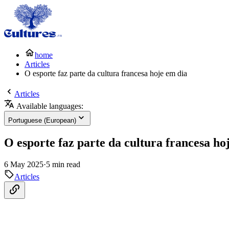
home
Articles
O esporte faz parte da cultura francesa hoje em dia
Articles
Available languages:
Portuguese (European)
O esporte faz parte da cultura francesa ho
6 May 2025
·
5 min read
Articles