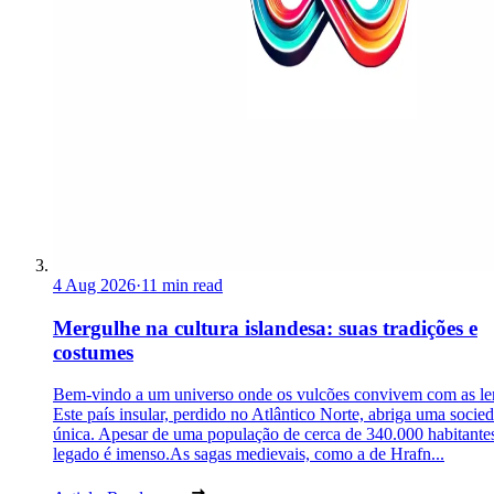
4 Aug 2026
·
11 min read
Mergulhe na cultura islandesa: suas tradições e
costumes
Bem-vindo a um universo onde os vulcões convivem com as le
Este país insular, perdido no Atlântico Norte, abriga uma socie
única. Apesar de uma população de cerca de 340.000 habitantes
legado é imenso.As sagas medievais, como a de Hrafn...