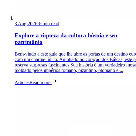
3 Aug 2026
·
6 min read
Explore a riqueza da cultura bósnia e seu
patrimônio
Bem-vindo a este guia que lhe abre as portas de um destino eu
com um charme único. Aninhado no coração dos Bálcãs, este p
reserva surpresas fascinantes.Sua história é um verdadeiro mosa
moldado pelos impérios romano, bizantino, otomano e ...
Articles
Read more