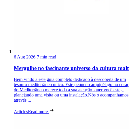
6 Aug 2026
·
7 min read
Mergulhe no fascinante universo da cultura malt
Bem-vindo a este guia completo dedicado à descoberta de um
tesouro mediterrâneo único. Este pequeno arquipélago no cora
do Mediterrâneo merece toda a sua atenção, quer você esteja
planejando uma visita ou uma instalação.Nós o acompanhamos
através ...
Articles
Read more