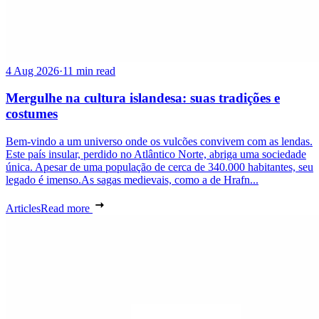
4 Aug 2026
·
11 min read
Mergulhe na cultura islandesa: suas tradições e
costumes
Bem-vindo a um universo onde os vulcões convivem com as lendas.
Este país insular, perdido no Atlântico Norte, abriga uma sociedade
única. Apesar de uma população de cerca de 340.000 habitantes, seu
legado é imenso.As sagas medievais, como a de Hrafn...
Articles
Read more