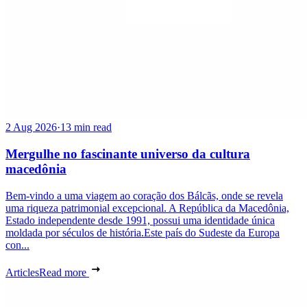
2 Aug 2026
·
13 min read
Mergulhe no fascinante universo da cultura
macedônia
Bem-vindo a uma viagem ao coração dos Bálcãs, onde se revela
uma riqueza patrimonial excepcional. A República da Macedônia,
Estado independente desde 1991, possui uma identidade única
moldada por séculos de história.Este país do Sudeste da Europa
con...
Articles
Read more