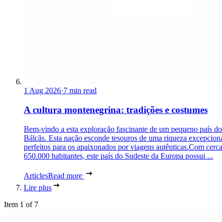
1 Aug 2026
·
7 min read
A cultura montenegrina: tradições e costumes
Bem-vindo a esta exploração fascinante de um pequeno país do
Bálcãs. Esta nação esconde tesouros de uma riqueza excepciona
perfeitos para os apaixonados por viagens autênticas.Com cerc
650.000 habitantes, este país do Sudeste da Europa possui ...
Articles
Read more
Lire plus
Item 1 of 7