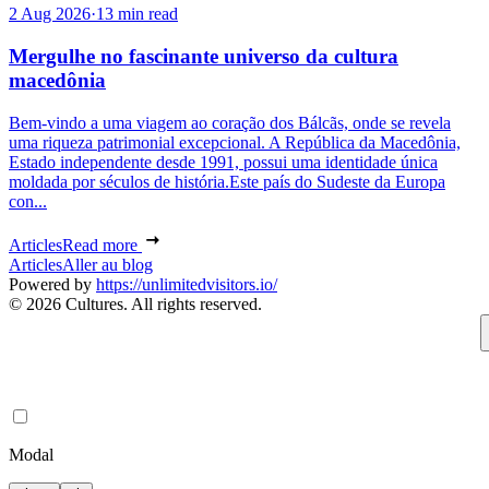
2 Aug 2026
·
13 min read
Mergulhe no fascinante universo da cultura
macedônia
Bem-vindo a uma viagem ao coração dos Bálcãs, onde se revela
uma riqueza patrimonial excepcional. A República da Macedônia,
Estado independente desde 1991, possui uma identidade única
moldada por séculos de história.Este país do Sudeste da Europa
con...
Articles
Read more
Articles
Aller au blog
Powered by
https://unlimitedvisitors.io/
© 2026 Cultures. All rights reserved.
Modal