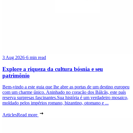
3 Aug 2026
·
6 min read
Explore a riqueza da cultura bósnia e seu
patrimônio
Bem-vindo a este guia que lhe abre as portas de um destino europeu
com um charme único. Aninhado no coração dos Bálcãs, este país
reserva surpresas fascinantes.Sua história é um verdadeiro mosaico,
moldado pelos impérios romano, bizantino, otomano e ...
Articles
Read more