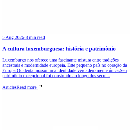
5 Aug 2026
·
8 min read
A cultura luxemburguesa: história e patrimônio
Luxemburgo nos oferece uma fascinante mistura entre tradições
ancestrais e modernidade europeia. Este pequeno país no coração da
Europa Ocidental possui uma identidade verdadeiramente única.Seu
patrimônio excepcional foi construído ao longo dos sécul...
Articles
Read more