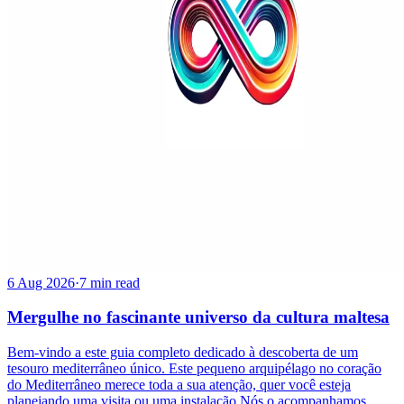
6 Aug 2026
·
7 min read
Mergulhe no fascinante universo da cultura maltesa
Bem-vindo a este guia completo dedicado à descoberta de um
tesouro mediterrâneo único. Este pequeno arquipélago no coração
do Mediterrâneo merece toda a sua atenção, quer você esteja
planejando uma visita ou uma instalação.Nós o acompanhamos