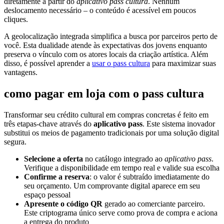
diretamente a partir do
aplicativo pass cultura
. Nenhum
deslocamento necessário – o conteúdo é acessível em poucos
cliques.
A geolocalização integrada simplifica a busca por parceiros perto de
você. Esta dualidade atende às expectativas dos jovens enquanto
preserva o vínculo com os atores locais da criação artística. Além
disso, é possível aprender a
usar o pass cultura
para maximizar suas
vantagens.
como pagar em loja com o pass cultura
Transformar seu crédito cultural em compras concretas é feito em
três etapas-chave através do
aplicativo pass
. Este sistema inovador
substitui os meios de pagamento tradicionais por uma solução digital
segura.
Selecione a oferta
no catálogo integrado ao
aplicativo pass
.
Verifique a disponibilidade em tempo real e valide sua escolha
Confirme a reserva
: o valor é subtraído imediatamente do
seu orçamento. Um comprovante digital aparece em seu
espaço pessoal
Apresente o código QR
gerado ao comerciante parceiro.
Este criptograma único serve como prova de compra e aciona
a entrega do produto