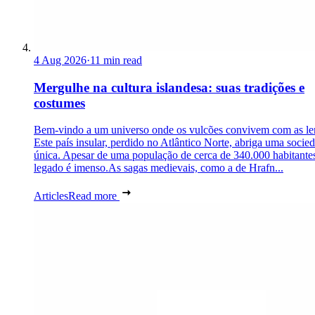
4 Aug 2026
·
11 min read
Mergulhe na cultura islandesa: suas tradições e
costumes
Bem-vindo a um universo onde os vulcões convivem com as le
Este país insular, perdido no Atlântico Norte, abriga uma socie
única. Apesar de uma população de cerca de 340.000 habitantes
legado é imenso.As sagas medievais, como a de Hrafn...
Articles
Read more