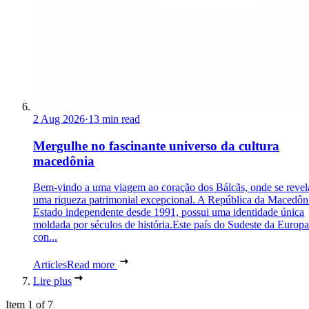
2 Aug 2026
·
13 min read
Mergulhe no fascinante universo da cultura
macedônia
Bem-vindo a uma viagem ao coração dos Bálcãs, onde se revel
uma riqueza patrimonial excepcional. A República da Macedôn
Estado independente desde 1991, possui uma identidade única
moldada por séculos de história.Este país do Sudeste da Europa
con...
Articles
Read more
Lire plus
Item 1 of 7