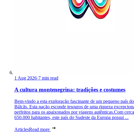
1 Aug 2026
·
7 min read
A cultura montenegrina: tradições e costumes
Bem-vindo a esta exploração fascinante de um pequeno país do
Bálcãs. Esta nação esconde tesouros de uma riqueza excepciona
perfeitos para os apaixonados por viagens autênticas.Com cerc
650.000 habitantes, este país do Sudeste da Europa possui ...
Articles
Read more