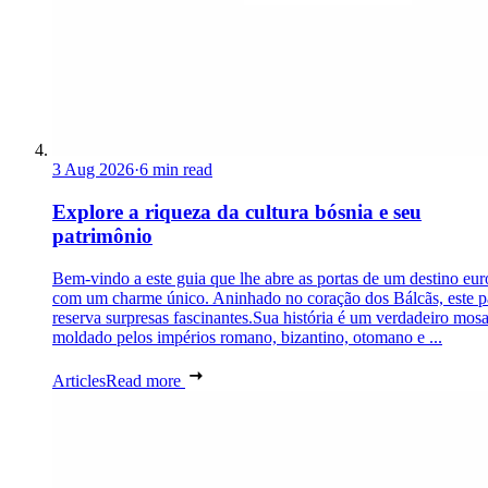
3 Aug 2026
·
6 min read
Explore a riqueza da cultura bósnia e seu
patrimônio
Bem-vindo a este guia que lhe abre as portas de um destino eu
com um charme único. Aninhado no coração dos Bálcãs, este p
reserva surpresas fascinantes.Sua história é um verdadeiro mosa
moldado pelos impérios romano, bizantino, otomano e ...
Articles
Read more