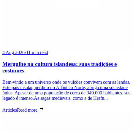
4 Aug 2026
·
11 min read
Mergulhe na cultura islandesa: suas tradições e
costumes
Bem-vindo a um universo onde os vulcões convivem com as lendas.
Este país insular, perdido no Atlântico Norte, abriga uma sociedade
única. Apesar de uma população de cerca de 340.000 habitantes, seu
legado é imenso.As sagas medievais, como a de Hrafn...
Articles
Read more