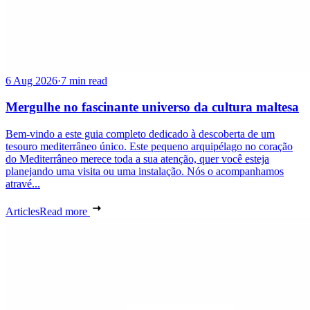
6 Aug 2026
·
7 min read
Mergulhe no fascinante universo da cultura maltesa
Bem-vindo a este guia completo dedicado à descoberta de um
tesouro mediterrâneo único. Este pequeno arquipélago no coração
do Mediterrâneo merece toda a sua atenção, quer você esteja
planejando uma visita ou uma instalação. Nós o acompanhamos
atravé...
Articles
Read more