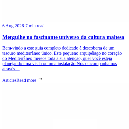
6 Aug 2026
·
7 min read
Mergulhe no fascinante universo da cultura maltesa
Bem-vindo a este guia completo dedicado à descoberta de um
tesouro mediterrâneo único. Este pequeno arquipélago no coração
do Mediterrâneo merece toda a sua atenção, quer você esteja
planejando uma visita ou uma instalação.Nós o acompanhamos
através ...
Articles
Read more