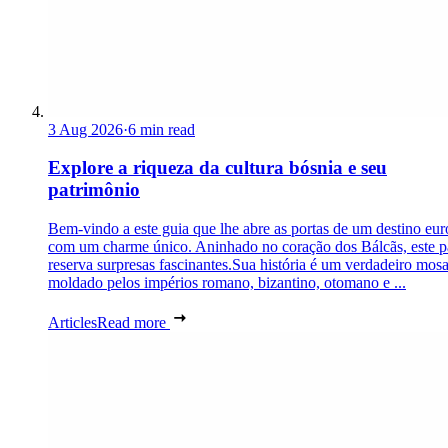
3 Aug 2026
·
6 min read
Explore a riqueza da cultura bósnia e seu
patrimônio
Bem-vindo a este guia que lhe abre as portas de um destino eu
com um charme único. Aninhado no coração dos Bálcãs, este p
reserva surpresas fascinantes.Sua história é um verdadeiro mosa
moldado pelos impérios romano, bizantino, otomano e ...
Articles
Read more