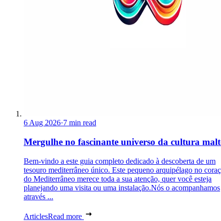
6 Aug 2026
·
7 min read
Mergulhe no fascinante universo da cultura malt
Bem-vindo a este guia completo dedicado à descoberta de um
tesouro mediterrâneo único. Este pequeno arquipélago no cora
do Mediterrâneo merece toda a sua atenção, quer você esteja
planejando uma visita ou uma instalação.Nós o acompanhamos
através ...
Articles
Read more