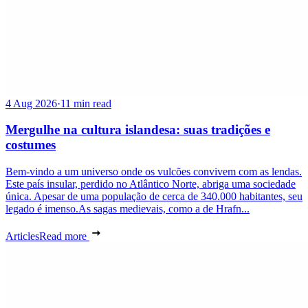
4 Aug 2026
·
11 min read
Mergulhe na cultura islandesa: suas tradições e
costumes
Bem-vindo a um universo onde os vulcões convivem com as lendas.
Este país insular, perdido no Atlântico Norte, abriga uma sociedade
única. Apesar de uma população de cerca de 340.000 habitantes, seu
legado é imenso.As sagas medievais, como a de Hrafn...
Articles
Read more