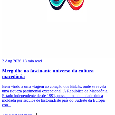
2 Aug 2026
·
13 min read
Mergulhe no fascinante universo da cultura
macedônia
Bem-vindo a uma viagem ao coração dos Bálcãs, onde se revela
uma riqueza patrimonial excepcional. A República da Macedônia,
Estado independente desde 1991, possui uma identidade única
moldada por séculos de história.Este país do Sudeste da Europa
con...