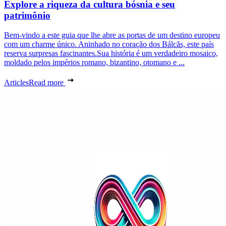
Explore a riqueza da cultura bósnia e seu
patrimônio
Bem-vindo a este guia que lhe abre as portas de um destino europeu
com um charme único. Aninhado no coração dos Bálcãs, este país
reserva surpresas fascinantes.Sua história é um verdadeiro mosaico,
moldado pelos impérios romano, bizantino, otomano e ...
Articles
Read more