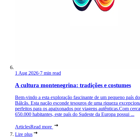
1 Aug 2026
·
7 min read
A cultura montenegrina: tradições e costumes
Bem-vindo a esta exploração fascinante de um pequeno país do
Bálcãs. Esta nação esconde tesouros de uma riqueza excepciona
perfeitos para os apaixonados por viagens autênticas.Com cerc
650.000 habitantes, este país do Sudeste da Europa possui ...
Articles
Read more
Lire plus