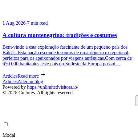
1 Aug 2026
·
7 min read
A cultura montenegrina: tradições e costumes
Bem-vindo a esta exploração fascinante de um pequeno país dos
Bálcãs. Esta nação esconde tesouros de uma riqueza excepcional,
perfeitos para os apaixonados por viagens autênticas.Com cerca de
650.000 habitantes, este país do Sudeste da Europa possui ...
Articles
Read more
Articles
Aller au blog
Powered by
https://unlimitedvisitors.io/
© 2026 Cultures. All rights reserved.
Modal