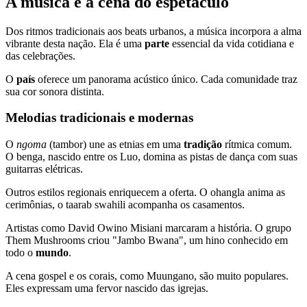
A música e a cena do espetáculo
Dos ritmos tradicionais aos beats urbanos, a música incorpora a alma
vibrante desta nação. Ela é uma
parte
essencial da vida cotidiana e
das celebrações.
O
país
oferece um panorama acústico único. Cada comunidade traz
sua cor sonora distinta.
Melodias tradicionais e modernas
O
ngoma
(tambor) une as etnias em uma
tradição
rítmica comum.
O benga, nascido entre os Luo, domina as pistas de dança com suas
guitarras elétricas.
Outros estilos regionais enriquecem a oferta. O ohangla anima as
cerimônias, o taarab swahili acompanha os casamentos.
Artistas como David Owino Misiani marcaram a história. O grupo
Them Mushrooms criou "Jambo Bwana", um hino conhecido em
todo o
mundo
.
A cena gospel e os corais, como Muungano, são muito populares.
Eles expressam uma fervor nascido das igrejas.