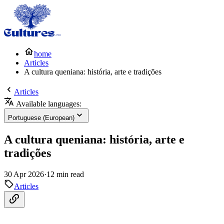
home
Articles
A cultura queniana: história, arte e tradições
Articles
Available languages:
Portuguese (European)
A cultura queniana: história, arte e
tradições
30 Apr 2026
·
12 min read
Articles