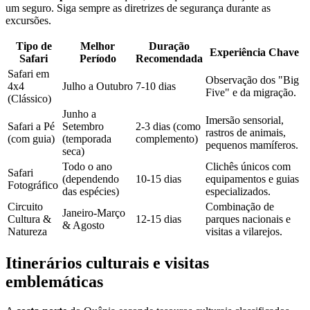
um seguro. Siga sempre as diretrizes de segurança durante as
excursões.
Tipo de
Melhor
Duração
Experiência Chave
Safari
Período
Recomendada
Safari em
Observação dos "Big
4x4
Julho a Outubro
7-10 dias
Five" e da migração.
(Clássico)
Junho a
Imersão sensorial,
Safari a Pé
Setembro
2-3 dias (como
rastros de animais,
(com guia)
(temporada
complemento)
pequenos mamíferos.
seca)
Todo o ano
Clichês únicos com
Safari
(dependendo
10-15 dias
equipamentos e guias
Fotográfico
das espécies)
especializados.
Circuito
Combinação de
Janeiro-Março
Cultura &
12-15 dias
parques nacionais e
& Agosto
Natureza
visitas a vilarejos.
Itinerários culturais e visitas
emblemáticas