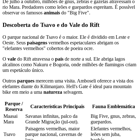
De julho a outubro, milhões de gnus, zebras e gazelas atravessam o
rio Mara. Predadores como leões e guepardos espreitam. É possível
observar os famosos
animais
do "Big Five".
Descoberta do Tsavo e do Vale do Rift
O parque nacional de Tsavo é o maior. Ele é dividido em Leste e
Oeste. Seus
paisagens
vermelhos espetaculares abrigam os
"elefantes vermelhos" cobertos de poeira ocre.
O
vale
do Rift atravessa o
país
de norte a sul. Ele abriga lagos
alcalinos como Nakuru e Bogoria, onde milhões de flamingos criam
um espetáculo único.
Outros
parques
merecem uma visita. Amboseli oferece a vista dos
elefantes diante do Kilimanjaro. Hell's Gate é ideal para mountain
bike em meio a uma
natureza
selvagem.
Parque /
Características Principais
Fauna Emblemática
Reserva
Maasai
Savanas infinitas, palco da
Big Five, gnus, zebras,
Mara
Grande Migração (jul-out).
guepardos.
Paisagens vermelhas, maior
Elefantes vermelhos,
Tsavo
parque nacional, cavernas de
leões sem juba,
lava.
baobás.