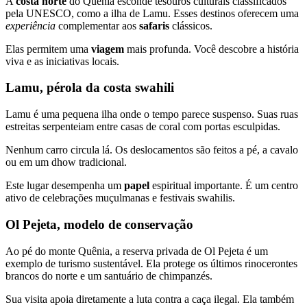
A
costa norte
do Quênia esconde tesouros culturais classificados
pela UNESCO, como a ilha de Lamu. Esses destinos oferecem uma
experiência
complementar aos
safaris
clássicos.
Elas permitem uma
viagem
mais profunda. Você descobre a história
viva e as iniciativas locais.
Lamu, pérola da costa swahili
Lamu é uma pequena ilha onde o tempo parece suspenso. Suas ruas
estreitas serpenteiam entre casas de coral com portas esculpidas.
Nenhum carro circula lá. Os deslocamentos são feitos a pé, a cavalo
ou em um dhow tradicional.
Este lugar desempenha um
papel
espiritual importante. É um centro
ativo de celebrações muçulmanas e festivais swahilis.
Ol Pejeta, modelo de conservação
Ao pé do monte Quênia, a reserva privada de Ol Pejeta é um
exemplo de turismo sustentável. Ela protege os últimos rinocerontes
brancos do norte e um santuário de chimpanzés.
Sua visita apoia diretamente a luta contra a caça ilegal. Ela também