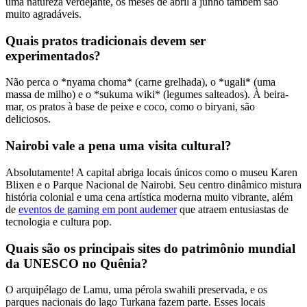
uma natureza verdejante, os meses de abril a junho também são
muito agradáveis.
Quais pratos tradicionais devem ser
experimentados?
Não perca o *nyama choma* (carne grelhada), o *ugali* (uma
massa de milho) e o *sukuma wiki* (legumes salteados). À beira-
mar, os pratos à base de peixe e coco, como o biryani, são
deliciosos.
Nairobi vale a pena uma visita cultural?
Absolutamente! A capital abriga locais únicos como o museu Karen
Blixen e o Parque Nacional de Nairobi. Seu centro dinâmico mistura
história colonial e uma cena artística moderna muito vibrante, além
de
eventos de gaming em pont audemer
que atraem entusiastas de
tecnologia e cultura pop.
Quais são os principais sites do patrimônio mundial
da UNESCO no Quênia?
O arquipélago de Lamu, uma pérola swahili preservada, e os
parques nacionais do lago Turkana fazem parte. Esses locais