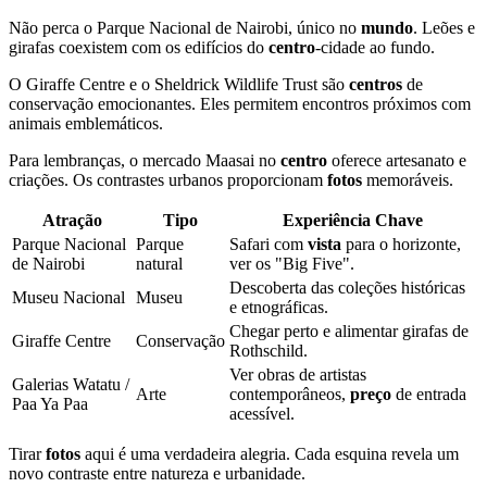
Não perca o Parque Nacional de Nairobi, único no
mundo
. Leões e
girafas coexistem com os edifícios do
centro
-cidade ao fundo.
O Giraffe Centre e o Sheldrick Wildlife Trust são
centros
de
conservação emocionantes. Eles permitem encontros próximos com
animais emblemáticos.
Para lembranças, o mercado Maasai no
centro
oferece artesanato e
criações. Os contrastes urbanos proporcionam
fotos
memoráveis.
Atração
Tipo
Experiência Chave
Parque Nacional
Parque
Safari com
vista
para o horizonte,
de Nairobi
natural
ver os "Big Five".
Descoberta das coleções históricas
Museu Nacional
Museu
e etnográficas.
Chegar perto e alimentar girafas de
Giraffe Centre
Conservação
Rothschild.
Ver obras de artistas
Galerias Watatu /
Arte
contemporâneos,
preço
de entrada
Paa Ya Paa
acessível.
Tirar
fotos
aqui é uma verdadeira alegria. Cada esquina revela um
novo contraste entre natureza e urbanidade.