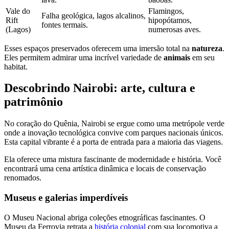
Vale do
Flamingos,
Falha geológica, lagos alcalinos,
Rift
hipopótamos,
fontes termais.
(Lagos)
numerosas aves.
Esses espaços preservados oferecem uma imersão total na
natureza
.
Eles permitem admirar uma incrível variedade de
animais
em seu
habitat.
Descobrindo Nairobi: arte, cultura e
patrimônio
No coração do Quênia, Nairobi se ergue como uma metrópole verde
onde a inovação tecnológica convive com parques nacionais únicos.
Esta capital vibrante é a porta de entrada para a maioria das viagens.
Ela oferece uma mistura fascinante de modernidade e história. Você
encontrará uma cena artística dinâmica e locais de conservação
renomados.
Museus e galerias imperdíveis
O Museu Nacional abriga coleções etnográficas fascinantes. O
Museu da Ferrovia retrata a
história colonial
com sua locomotiva a