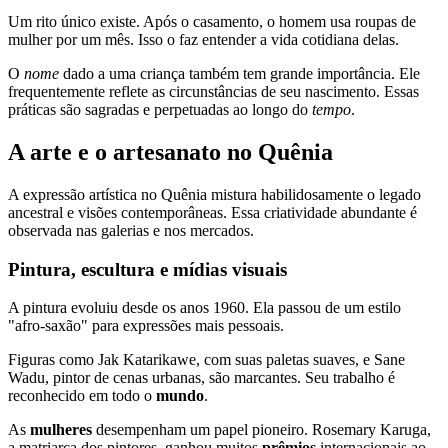
Um rito único existe. Após o casamento, o homem usa roupas de
mulher por um mês. Isso o faz entender a vida cotidiana delas.
O
nome
dado a uma criança também tem grande importância. Ele
frequentemente reflete as circunstâncias de seu nascimento. Essas
práticas são sagradas e perpetuadas ao longo do
tempo
.
A arte e o artesanato no Quênia
A expressão artística no Quênia mistura habilidosamente o legado
ancestral e visões contemporâneas. Essa criatividade abundante é
observada nas galerias e nos mercados.
Pintura, escultura e mídias visuais
A pintura evoluiu desde os anos 1960. Ela passou de um estilo
"afro-saxão" para expressões mais pessoais.
Figuras como Jak Katarikawe, com suas paletas suaves, e Sane
Wadu, pintor de cenas urbanas, são marcantes. Seu trabalho é
reconhecido em todo o
mundo
.
As
mulheres
desempenham um papel pioneiro. Rosemary Karuga,
a matriarca dos pintores, ganhou muitos
prêmios
internacionais ao