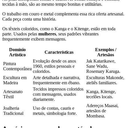
tecidas à mão, são ao mesmo tempo bonitas e utilitárias.
O trabalho em couro e metal complementa essa rica oferta artesanal.
Cada peça conta uma história.
Os têxteis coloridos, como o Kanga e o Kitenge, estão em toda
parte. Usados pelas
mulheres
, seus padrões vibrantes
frequentemente exibem mensagens.
Domínio
Exemplos /
Características
Artístico
Artesãos
Evolução desde os anos
Jak Katarikawe,
Pintura
1960, estilos pessoais e
Sane Wadu,
Contemporânea
coloridos.
Rosemary Karuga.
Escultura em
Arte detalhada e narrativa,
Esculturas Makonde,
Madeira
frequentemente em ébano.
ateliês familiares.
Tecidos impressos coloridos
Artesanato
Kanga, Kitenge,
com mensagens, usados
Têxtil
tecelões locais.
diariamente.
Adereços Maasai,
Joalheria
Uso de contas, cauris e
artesãos de
Tradicional
metais, simbologia forte.
Mombasa.