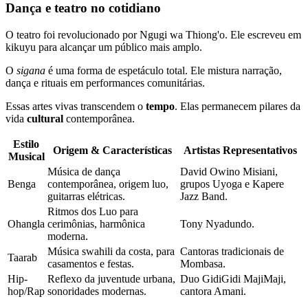
Dança e teatro no cotidiano
O teatro foi revolucionado por Ngugi wa Thiong'o. Ele escreveu em
kikuyu para alcançar um público mais amplo.
O
sigana
é uma forma de espetáculo total. Ele mistura narração,
dança e rituais em performances comunitárias.
Essas artes vivas transcendem o
tempo
. Elas permanecem pilares da
vida
cultural
contemporânea.
Estilo
Origem & Características
Artistas Representativos
Musical
Música de dança
David Owino Misiani,
Benga
contemporânea, origem luo,
grupos Uyoga e Kapere
guitarras elétricas.
Jazz Band.
Ritmos dos Luo para
Ohangla
cerimônias, harmônica
Tony Nyadundo.
moderna.
Música swahili da costa, para
Cantoras tradicionais de
Taarab
casamentos e festas.
Mombasa.
Hip-
Reflexo da juventude urbana,
Duo GidiGidi MajiMaji,
hop/Rap
sonoridades modernas.
cantora Amani.