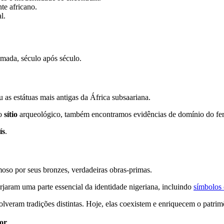
te africano.
l.
mada, século após século.
u as estátuas mais antigas da África subsaariana.
No
sítio
arqueológico, também encontramos evidências de domínio do fer
ís
.
oso por seus bronzes, verdadeiras obras-primas.
orjaram uma parte essencial da identidade nigeriana, incluindo
símbolos 
olveram tradições distintas. Hoje, elas coexistem e enriquecem o patr
or