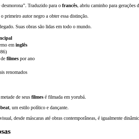
 desmorona”. Traduzido para o
francês
, abriu caminho para gerações 
o primeiro autor negro a obter essa distinção.
gado. Suas obras são lidas em todo o mundo.
ncipal
derno em
inglês
986)
s de
filmes
por ano
nais renomados
A metade de seus
filmes
é filmada em yorubá.
obeat
, um estilo político e dançante.
visual, desde máscaras até obras contemporâneas, é igualmente dinâmic
osas