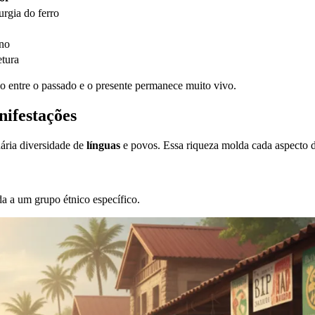
urgia do ferro
rno
etura
o entre o passado e o presente permanece muito vivo.
nifestações
nária diversidade de
línguas
e povos. Essa riqueza molda cada aspecto d
da a um grupo étnico específico.