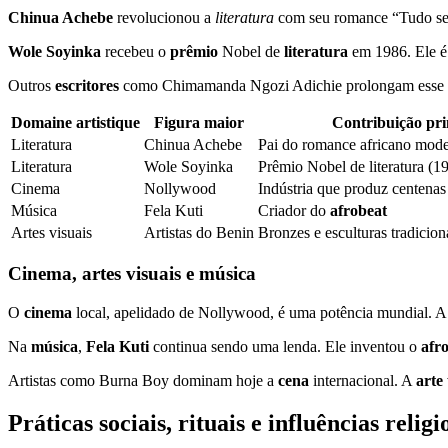
Chinua Achebe
revolucionou a
literatura
com seu romance “Tudo se
Wole Soyinka
recebeu o
prêmio
Nobel de
literatura
em 1986. Ele é 
Outros
escritores
como Chimamanda Ngozi Adichie prolongam esse le
Domaine artistique
Figura maior
Contribuição pri
Literatura
Chinua Achebe
Pai do romance africano mo
Literatura
Wole Soyinka
Prêmio Nobel de literatura (1
Cinema
Nollywood
Indústria que produz centena
Música
Fela Kuti
Criador do
afrobeat
Artes visuais
Artistas do Benin
Bronzes e esculturas tradicio
Cinema, artes visuais e música
O
cinema
local, apelidado de Nollywood, é uma potência mundial. 
Na
música
,
Fela Kuti
continua sendo uma lenda. Ele inventou o
afr
Artistas como Burna Boy dominam hoje a
cena
internacional. A
arte
Práticas sociais, rituais e influências religi