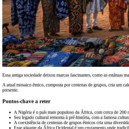
Essa antiga sociedade deixou marcas fascinantes, como as estátuas mais
A atual mosaico étnico, composta por centenas de grupos, cria um cal
presente.
Pontos-chave a reter
A Nigéria é o país mais populoso da África, com cerca de 200 m
Seu legado cultural remonta à pré-história, com a famosa cultu
A coexistência de centenas de grupos étnicos cria uma diversid
Esse gigante da África Ocidental é um cruzamento onde tradiç