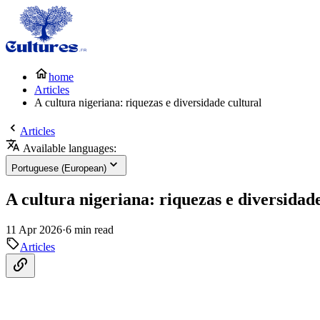
home
Articles
A cultura nigeriana: riquezas e diversidade cultural
Articles
Available languages:
Portuguese (European)
A cultura nigeriana: riquezas e diversidade
11 Apr 2026
·
6 min read
Articles