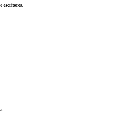
de
escritores
.
a.