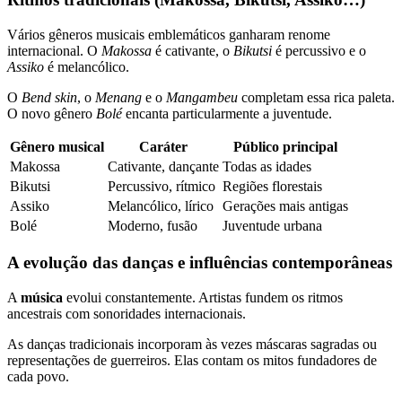
Vários gêneros musicais emblemáticos ganharam renome
internacional. O
Makossa
é cativante, o
Bikutsi
é percussivo e o
Assiko
é melancólico.
O
Bend skin
, o
Menang
e o
Mangambeu
completam essa rica paleta.
O novo gênero
Bolé
encanta particularmente a juventude.
Gênero musical
Caráter
Público principal
Makossa
Cativante, dançante
Todas as idades
Bikutsi
Percussivo, rítmico
Regiões florestais
Assiko
Melancólico, lírico
Gerações mais antigas
Bolé
Moderno, fusão
Juventude urbana
A evolução das danças e influências contemporâneas
A
música
evolui constantemente. Artistas fundem os ritmos
ancestrais com sonoridades internacionais.
As danças tradicionais incorporam às vezes máscaras sagradas ou
representações de guerreiros. Elas contam os mitos fundadores de
cada povo.