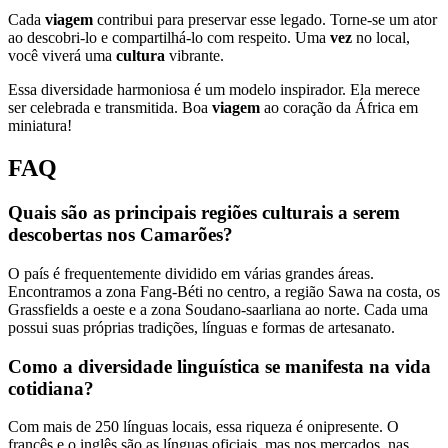
Cada
viagem
contribui para preservar esse legado. Torne-se um ator
ao descobri-lo e compartilhá-lo com respeito. Uma
vez
no local,
você viverá uma
cultura
vibrante.
Essa diversidade harmoniosa é um modelo inspirador. Ela merece
ser celebrada e transmitida. Boa
viagem
ao coração da África em
miniatura!
FAQ
Quais são as principais regiões culturais a serem
descobertas nos Camarões?
O país é frequentemente dividido em várias grandes áreas.
Encontramos a zona Fang-Béti no centro, a região Sawa na costa, os
Grassfields a oeste e a zona Soudano-saarliana ao norte. Cada uma
possui suas próprias tradições, línguas e formas de artesanato.
Como a diversidade linguística se manifesta na vida
cotidiana?
Com mais de 250 línguas locais, essa riqueza é onipresente. O
francês e o inglês são as línguas oficiais, mas nos mercados, nas