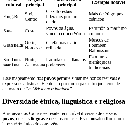
Exemplo notável
cultural
principal
principal
Clãs florestais
Sud,
Mais de 20 grupos
Fang-Béti
liderados por um
Centro
clânicos
chefe
Povos da água,
Patrimônio marítimo
Sawa
Costa
vínculo com o Wouri
comum
Museus de
Oeste,
Chefaturas e arte
Grassfields
Foumban,
Noroeste
refinada
Bafoussam
Estruturas
Soudano-
Norte,
Lamidats e sultanatos
hierárquicas
saarliana
Adamaoua
poderosos
tradicionais
Esse mapeamento dos
povos
permite situar melhor os festivais e
expressões artísticas. Ele ilustra por que o país é frequentemente
chamado de
“a África em miniatura”
.
Diversidade étnica, linguística e religiosa
A riqueza dos Camarões reside na incrível diversidade de seus
povos
, de suas
línguas
e de suas crenças. Esse mosaico forma um
laboratório único de convivência.