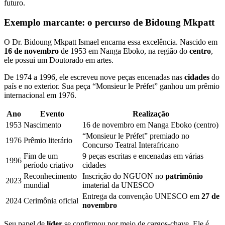
futuro.
Exemplo marcante: o percurso de Bidoung Mkpatt
O Dr. Bidoung Mkpatt Ismael encarna essa excelência. Nascido em
16 de novembro
de 1953 em Nanga Eboko, na região do
centro
,
ele possui um Doutorado em artes.
De 1974 a 1996, ele escreveu nove peças encenadas nas
cidades
do
país e no exterior. Sua peça “Monsieur le Préfet” ganhou um prêmio
internacional em 1976.
Ano
Evento
Realização
1953
Nascimento
16 de novembro em Nanga Eboko (centro)
“Monsieur le Préfet” premiado no
1976
Prêmio literário
Concurso Teatral Interafricano
Fim de um
9 peças escritas e encenadas em várias
1996
período criativo
cidades
Reconhecimento
Inscrição do NGUON no
patrimônio
2023
mundial
imaterial da UNESCO
Entrega da convenção UNESCO em
27 de
2024
Cerimônia oficial
novembro
Seu papel de
líder
se confirmou por meio de cargos-chave. Ele é