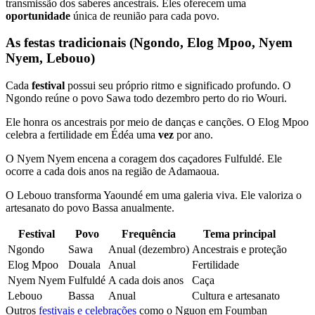
transmissão dos saberes ancestrais. Eles oferecem uma
oportunidade
única de reunião para cada povo.
As festas tradicionais (Ngondo, Elog Mpoo, Nyem
Nyem, Lebouo)
Cada
festival
possui seu próprio ritmo e significado profundo. O
Ngondo reúne o povo Sawa todo dezembro perto do rio Wouri.
Ele honra os ancestrais por meio de danças e canções. O Elog Mpoo
celebra a fertilidade em Édéa uma
vez
por ano.
O Nyem Nyem encena a coragem dos caçadores Fulfuldé. Ele
ocorre a cada dois anos na região de Adamaoua.
O Lebouo transforma Yaoundé em uma galeria viva. Ele valoriza o
artesanato do povo Bassa anualmente.
Festival
Povo
Frequência
Tema principal
Ngondo
Sawa
Anual (dezembro)
Ancestrais e proteção
Elog Mpoo
Douala
Anual
Fertilidade
Nyem Nyem
Fulfuldé
A cada dois anos
Caça
Lebouo
Bassa
Anual
Cultura e artesanato
Outros
festivais e celebrações
como o Nguon em Foumban