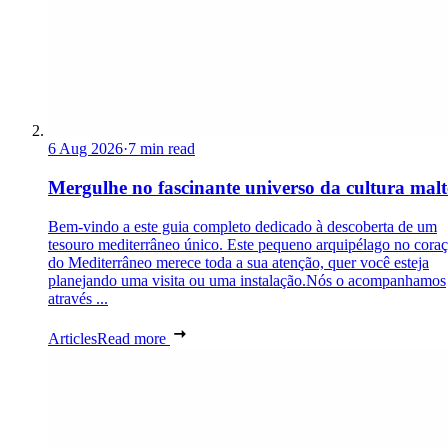
6 Aug 2026
·
7 min read
Mergulhe no fascinante universo da cultura malt
Bem-vindo a este guia completo dedicado à descoberta de um
tesouro mediterrâneo único. Este pequeno arquipélago no cora
do Mediterrâneo merece toda a sua atenção, quer você esteja
planejando uma visita ou uma instalação.Nós o acompanhamos
através ...
Articles
Read more