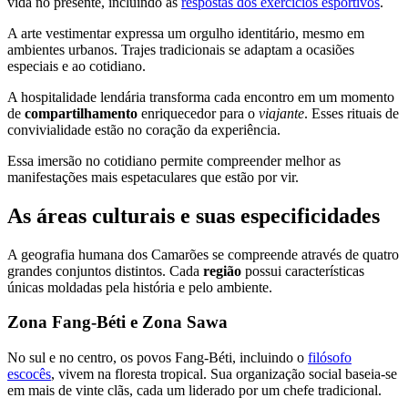
vida no presente, incluindo as
respostas dos exercícios esportivos
.
A arte vestimentar expressa um orgulho identitário, mesmo em
ambientes urbanos. Trajes tradicionais se adaptam a ocasiões
especiais e ao cotidiano.
A hospitalidade lendária transforma cada encontro em um momento
de
compartilhamento
enriquecedor para o
viajante
. Esses rituais de
convivialidade estão no coração da experiência.
Essa imersão no cotidiano permite compreender melhor as
manifestações mais espetaculares que estão por vir.
As áreas culturais e suas especificidades
A geografia humana dos Camarões se compreende através de quatro
grandes conjuntos distintos. Cada
região
possui características
únicas moldadas pela história e pelo ambiente.
Zona Fang-Béti e Zona Sawa
No sul e no centro, os povos Fang-Béti, incluindo o
filósofo
escocês
, vivem na floresta tropical. Sua organização social baseia-se
em mais de vinte clãs, cada um liderado por um chefe tradicional.