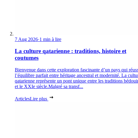
7 Aug 2026
·
1 min à lire
La culture qatarienne : traditions, histoire et
coutumes
Bienvenue dans cette exploration fascinante d’un pays qui réuss
l’équilibre parfait entre héritage ancestral et modernité. La cultu
qatarienne représente un pont unique entre les traditions bédoui
et le XXIe siècle.Malgré sa transf...
Articles
Lire plus