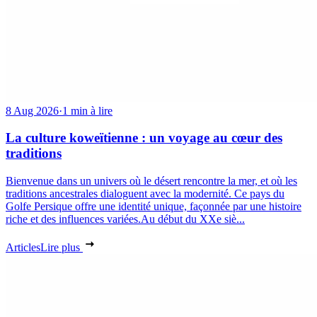
8 Aug 2026
·
1 min à lire
La culture koweïtienne : un voyage au cœur des
traditions
Bienvenue dans un univers où le désert rencontre la mer, et où les
traditions ancestrales dialoguent avec la modernité. Ce pays du
Golfe Persique offre une identité unique, façonnée par une histoire
riche et des influences variées.Au début du XXe siè...
Articles
Lire plus