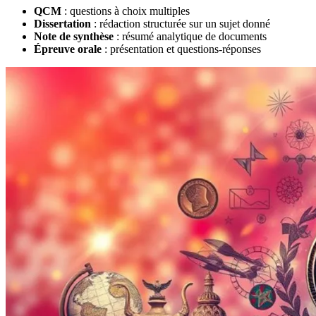
QCM
: questions à choix multiples
Dissertation
: rédaction structurée sur un sujet donné
Note de synthèse
: résumé analytique de documents
Épreuve orale
: présentation et questions-réponses