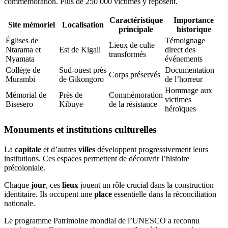
commémoration. Plus de 250 000 victimes y reposent.
Caractéristique
Importance
Site mémoriel
Localisation
principale
historique
Églises de
Témoignage
Lieux de culte
Ntarama et
Est de Kigali
direct des
transformés
Nyamata
événements
Collège de
Sud-ouest près
Documentation
Corps préservés
Murambi
de Gikongoro
de l’horreur
Hommage aux
Mémorial de
Près de
Commémoration
victimes
Bisesero
Kibuye
de la résistance
héroïques
Monuments et institutions culturelles
La
capitale
et d’autres
villes
développent progressivement leurs
institutions. Ces espaces permettent de découvrir l’histoire
précoloniale.
Chaque
jour
, ces
lieux
jouent un rôle crucial dans la construction
identitaire. Ils occupent une
place
essentielle dans la réconciliation
nationale.
Le programme Patrimoine mondial de l’UNESCO a reconnu