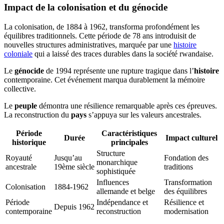
Impact de la colonisation et du génocide
La colonisation, de 1884 à 1962, transforma profondément les
équilibres traditionnels. Cette période de 78 ans introduisit de
nouvelles structures administratives, marquée par une
histoire
coloniale
qui a laissé des traces durables dans la société rwandaise.
Le
génocide
de 1994 représente une rupture tragique dans l’
histoire
contemporaine. Cet événement marqua durablement la mémoire
collective.
Le
peuple
démontra une résilience remarquable après ces épreuves.
La reconstruction du
pays
s’appuya sur les valeurs ancestrales.
Période
Caractéristiques
Durée
Impact culturel
historique
principales
Structure
Royauté
Jusqu’au
Fondation des
monarchique
ancestrale
19ème siècle
traditions
sophistiquée
Influences
Transformation
Colonisation
1884-1962
allemande et belge
des équilibres
Période
Indépendance et
Résilience et
Depuis 1962
contemporaine
reconstruction
modernisation