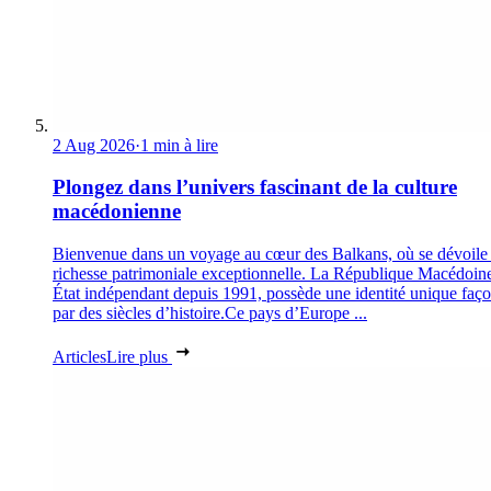
2 Aug 2026
·
1 min à lire
Plongez dans l’univers fascinant de la culture
macédonienne
Bienvenue dans un voyage au cœur des Balkans, où se dévoile
richesse patrimoniale exceptionnelle. La République Macédoin
État indépendant depuis 1991, possède une identité unique faç
par des siècles d’histoire.Ce pays d’Europe ...
Articles
Lire plus