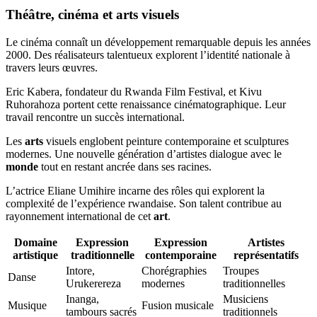
Théâtre, cinéma et arts visuels
Le cinéma connaît un développement remarquable depuis les années
2000. Des réalisateurs talentueux explorent l’identité nationale à
travers leurs œuvres.
Eric Kabera, fondateur du Rwanda Film Festival, et Kivu
Ruhorahoza portent cette renaissance cinématographique. Leur
travail rencontre un succès international.
Les
arts
visuels englobent peinture contemporaine et sculptures
modernes. Une nouvelle génération d’artistes dialogue avec le
monde
tout en restant ancrée dans ses racines.
L’actrice Eliane Umihire incarne des rôles qui explorent la
complexité de l’expérience rwandaise. Son talent contribue au
rayonnement international de cet
art
.
Domaine
Expression
Expression
Artistes
artistique
traditionnelle
contemporaine
représentatifs
Intore,
Chorégraphies
Troupes
Danse
Urukerereza
modernes
traditionnelles
Inanga,
Musiciens
Musique
Fusion musicale
tambours sacrés
traditionnels