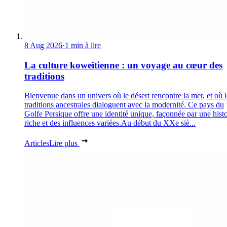
8 Aug 2026
·
1 min à lire
La culture koweïtienne : un voyage au cœur des
traditions
Bienvenue dans un univers où le désert rencontre la mer, et où l
traditions ancestrales dialoguent avec la modernité. Ce pays du
Golfe Persique offre une identité unique, façonnée par une histo
riche et des influences variées.Au début du XXe siè...
Articles
Lire plus