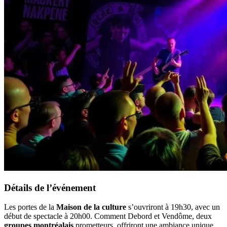
Détails de l’événement
Les portes de la
Maison de la culture
s’ouvriront à 19h30, avec un
début de spectacle à 20h00. Comment Debord et Vendôme, deux
groupes montréalais
prometteurs, offriront une ambiance unique.