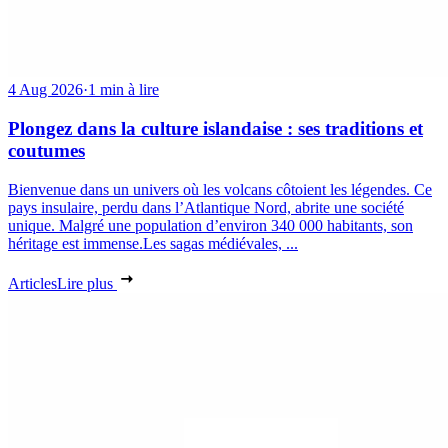
4 Aug 2026
·
1 min à lire
Plongez dans la culture islandaise : ses traditions et
coutumes
Bienvenue dans un univers où les volcans côtoient les légendes. Ce
pays insulaire, perdu dans l’Atlantique Nord, abrite une société
unique. Malgré une population d’environ 340 000 habitants, son
héritage est immense.Les sagas médiévales, ...
Articles
Lire plus