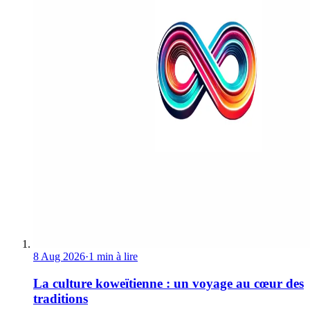
8 Aug 2026
·
1 min à lire
La culture koweïtienne : un voyage au cœur des
traditions