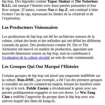
hip hop. Des légendes comme
Tupac Shakur
et
The Notorious
B.I.G.
ont marqué l’histoire avec leurs paroles puissantes et leur
flow unique. D’autres, comme
Nas
et
Jay-Z
, ont continué à faire
évoluer l’art du rap, repoussant les limites de la créativité et de
l’expression.
Les Producteurs Visionnaires
Les producteurs de hip hop ont été les architectes sonores de la
culture, créant des beats et des mélodies qui ont défini les différents
courants du genre. Des producteurs comme Dr. Dre et The
Alchemist ont innové en matière de production, apportant une
nouvelle dimension sonore au hip hop, tout en contribuant à
l'evaluation de la culture sécurité
au sein de cette communauté.
Les Groupes Qui Ont Marqué l’Histoire
Certains groupes de hip hop ont laissé une empreinte indélébile sur
la culture.
Run-DMC
, par exemple, a été l’un des premiers groupes
à connaître un succès commercial majeur, brisant les barrières entre
le rap et le rock.
Public Enemy
a révolutionné le genre avec ses
paroles politiquement engagées et son son dense. Le
Wu-Tang
Clan
a redéfini l’approche du groupe dans le hip hop avec son
univers inspiré des films de kung-fu.