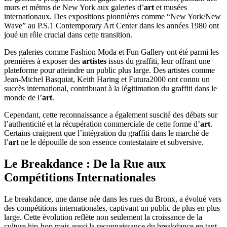
murs et métros de New York aux galeries d’
art
et musées
internationaux. Des expositions pionnières comme “New York/New
Wave” au P.S.1 Contemporary Art Center dans les années 1980 ont
joué un rôle crucial dans cette transition.
Des galeries comme Fashion Moda et Fun Gallery ont été parmi les
premières à exposer des
artistes
issus du graffiti, leur offrant une
plateforme pour atteindre un public plus large. Des artistes comme
Jean-Michel Basquiat, Keith Haring et Futura2000 ont connu un
succès international, contribuant à la légitimation du graffiti dans le
monde de l’
art
.
Cependant, cette reconnaissance a également suscité des débats sur
l’authenticité et la récupération commerciale de cette forme d’
art
.
Certains craignent que l’intégration du graffiti dans le marché de
l’
art
ne le dépouille de son essence contestataire et subversive.
Le Breakdance : De la Rue aux
Compétitions Internationales
Le breakdance, une danse née dans les rues du Bronx, a évolué vers
des compétitions internationales, captivant un public de plus en plus
large. Cette évolution reflète non seulement la croissance de la
culture hip-hop mais aussi la reconnaissance du breakdance en tant