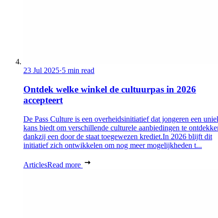
23 Jul 2025
·
5 min read
Ontdek welke winkel de cultuurpas in 2026
accepteert
De Pass Culture is een overheidsinitiatief dat jongeren een unie
kans biedt om verschillende culturele aanbiedingen te ontdekke
dankzij een door de staat toegewezen krediet.In 2026 blijft dit
initiatief zich ontwikkelen om nog meer mogelijkheden t...
Articles
Read more