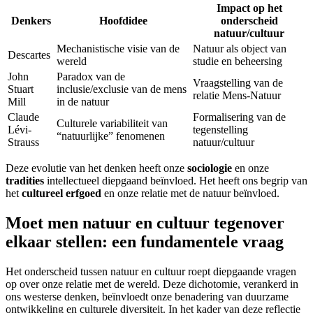
Impact op het
Denkers
Hoofdidee
onderscheid
natuur/cultuur
Mechanistische visie van de
Natuur als object van
Descartes
wereld
studie en beheersing
John
Paradox van de
Vraagstelling van de
Stuart
inclusie/exclusie van de mens
relatie Mens-Natuur
Mill
in de natuur
Claude
Formalisering van de
Culturele variabiliteit van
Lévi-
tegenstelling
“natuurlijke” fenomenen
Strauss
natuur/cultuur
Deze evolutie van het denken heeft onze
sociologie
en onze
tradities
intellectueel diepgaand beïnvloed. Het heeft ons begrip van
het
cultureel erfgoed
en onze relatie met de natuur beïnvloed.
Moet men natuur en cultuur tegenover
elkaar stellen: een fundamentele vraag
Het onderscheid tussen natuur en cultuur roept diepgaande vragen
op over onze relatie met de wereld. Deze dichotomie, verankerd in
ons westerse denken, beïnvloedt onze benadering van duurzame
ontwikkeling en culturele diversiteit. In het kader van deze reflectie