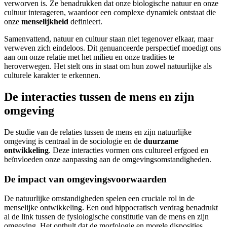
verworven is. Ze benadrukken dat onze biologische natuur en onze
cultuur interageren, waardoor een complexe dynamiek ontstaat die
onze
menselijkheid
definieert.
Samenvattend, natuur en cultuur staan niet tegenover elkaar, maar
verweven zich eindeloos. Dit genuanceerde perspectief moedigt ons
aan om onze relatie met het milieu en onze tradities te
heroverwegen. Het stelt ons in staat om hun zowel natuurlijke als
culturele karakter te erkennen.
De interacties tussen de mens en zijn
omgeving
De studie van de relaties tussen de mens en zijn natuurlijke
omgeving is centraal in de sociologie en de
duurzame
ontwikkeling
. Deze interacties vormen ons cultureel erfgoed en
beïnvloeden onze aanpassing aan de omgevingsomstandigheden.
De impact van omgevingsvoorwaarden
De natuurlijke omstandigheden spelen een cruciale rol in de
menselijke ontwikkeling. Een oud hippocratisch verdrag benadrukt
al de link tussen de fysiologische constitutie van de mens en zijn
omgeving. Het onthult dat de morfologie en morele disposities