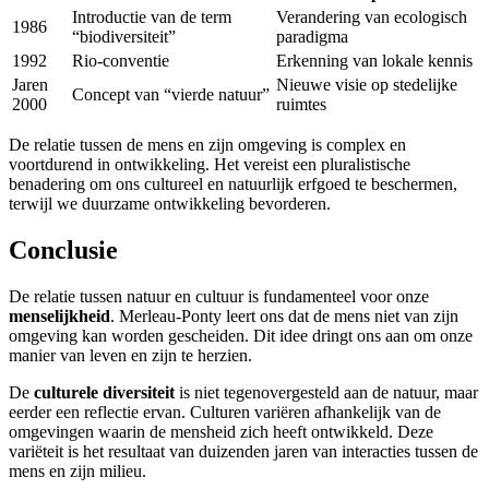
Introductie van de term
Verandering van ecologisch
1986
“biodiversiteit”
paradigma
1992
Rio-conventie
Erkenning van lokale kennis
Jaren
Nieuwe visie op stedelijke
Concept van “vierde natuur”
2000
ruimtes
De relatie tussen de mens en zijn omgeving is complex en
voortdurend in ontwikkeling. Het vereist een pluralistische
benadering om ons cultureel en natuurlijk erfgoed te beschermen,
terwijl we duurzame ontwikkeling bevorderen.
Conclusie
De relatie tussen natuur en cultuur is fundamenteel voor onze
menselijkheid
. Merleau-Ponty leert ons dat de mens niet van zijn
omgeving kan worden gescheiden. Dit idee dringt ons aan om onze
manier van leven en zijn te herzien.
De
culturele diversiteit
is niet tegenovergesteld aan de natuur, maar
eerder een reflectie ervan. Culturen variëren afhankelijk van de
omgevingen waarin de mensheid zich heeft ontwikkeld. Deze
variëteit is het resultaat van duizenden jaren van interacties tussen de
mens en zijn milieu.