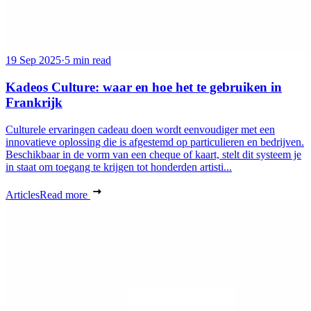
19 Sep 2025
·
5 min read
Kadeos Culture: waar en hoe het te gebruiken in
Frankrijk
Culturele ervaringen cadeau doen wordt eenvoudiger met een
innovatieve oplossing die is afgestemd op particulieren en bedrijven.
Beschikbaar in de vorm van een cheque of kaart, stelt dit systeem je
in staat om toegang te krijgen tot honderden artisti...
Articles
Read more