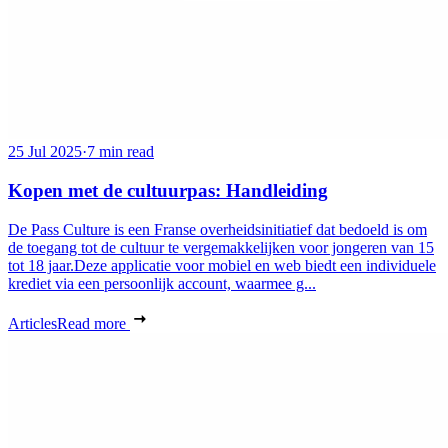
25 Jul 2025
·
7 min read
Kopen met de cultuurpas: Handleiding
De Pass Culture is een Franse overheidsinitiatief dat bedoeld is om
de toegang tot de cultuur te vergemakkelijken voor jongeren van 15
tot 18 jaar.Deze applicatie voor mobiel en web biedt een individuele
krediet via een persoonlijk account, waarmee g...
Articles
Read more