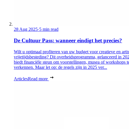
28 Aug 2025
·
5 min read
De Cultuur Pass: wanneer eindigt het precies?
Wilt u optimaal profiteren van uw budget voor creatieve en artis
vrijetijdsbesteding? Dit overheidsprogramma, gelanceerd in 20
biedt financiële steun om voorstellingen, musea of workshops t
verkennen. Maar let op: de regels zijn in 2025 ver...
Articles
Read more