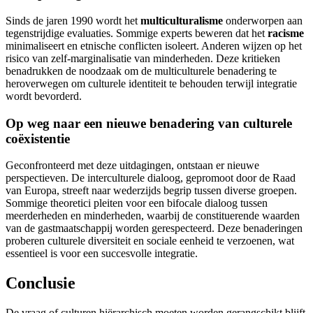
Sinds de jaren 1990 wordt het
multiculturalisme
onderworpen aan
tegenstrijdige evaluaties. Sommige experts beweren dat het
racisme
minimaliseert en etnische conflicten isoleert. Anderen wijzen op het
risico van zelf-marginalisatie van minderheden. Deze kritieken
benadrukken de noodzaak om de multiculturele benadering te
heroverwegen om culturele identiteit te behouden terwijl integratie
wordt bevorderd.
Op weg naar een nieuwe benadering van culturele
coëxistentie
Geconfronteerd met deze uitdagingen, ontstaan er nieuwe
perspectieven. De interculturele dialoog, gepromoot door de Raad
van Europa, streeft naar wederzijds begrip tussen diverse groepen.
Sommige theoretici pleiten voor een bifocale dialoog tussen
meerderheden en minderheden, waarbij de constituerende waarden
van de gastmaatschappij worden gerespecteerd. Deze benaderingen
proberen culturele diversiteit en sociale eenheid te verzoenen, wat
essentieel is voor een succesvolle integratie.
Conclusie
De vraag of culturen hiërarchisch moeten worden gerangschikt blijft