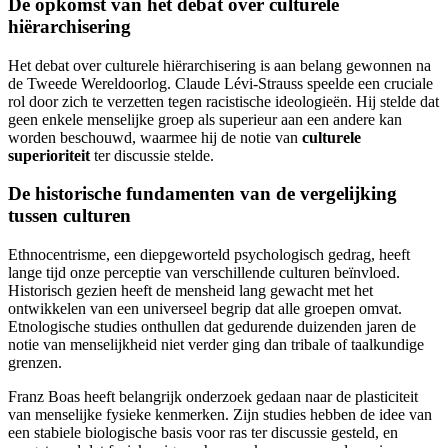
De opkomst van het debat over culturele
hiërarchisering
Het debat over culturele hiërarchisering is aan belang gewonnen na
de Tweede Wereldoorlog. Claude Lévi-Strauss speelde een cruciale
rol door zich te verzetten tegen racistische ideologieën. Hij stelde dat
geen enkele menselijke groep als superieur aan een andere kan
worden beschouwd, waarmee hij de notie van
culturele
superioriteit
ter discussie stelde.
De historische fundamenten van de vergelijking
tussen culturen
Ethnocentrisme, een diepgeworteld psychologisch gedrag, heeft
lange tijd onze perceptie van verschillende culturen beïnvloed.
Historisch gezien heeft de mensheid lang gewacht met het
ontwikkelen van een universeel begrip dat alle groepen omvat.
Etnologische studies onthullen dat gedurende duizenden jaren de
notie van menselijkheid niet verder ging dan tribale of taalkundige
grenzen.
Franz Boas heeft belangrijk onderzoek gedaan naar de plasticiteit
van menselijke fysieke kenmerken. Zijn studies hebben de idee van
een stabiele biologische basis voor ras ter discussie gesteld, en