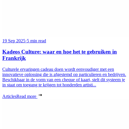
19 Sep 2025
·
5 min read
Kadeos Culture: waar en hoe het te gebruiken in
Frankrijk
Culturele ervaringen cadeau doen wordt eenvoudiger met een
innovatieve oplossing die is afgestemd op particulieren en bedrijven.
Beschikbaar in de vorm van een cheque of kaart, stelt dit systeem je
in staat om toegang te krijgen tot honderden artisti...
Articles
Read more