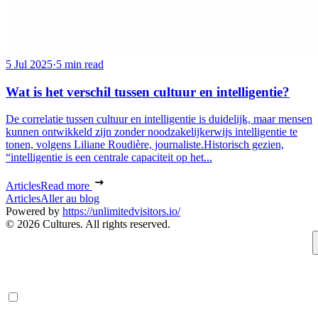
5 Jul 2025
·
5 min read
Wat is het verschil tussen cultuur en intelligentie?
De correlatie tussen cultuur en intelligentie is duidelijk, maar mensen
kunnen ontwikkeld zijn zonder noodzakelijkerwijs intelligentie te
tonen, volgens Liliane Roudière, journaliste.Historisch gezien,
“intelligentie is een centrale capaciteit op het...
Articles
Read more
Articles
Aller au blog
Powered by
https://unlimitedvisitors.io/
© 2026 Cultures. All rights reserved.