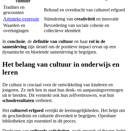
cultuur
Tradities en
Behoud en overdracht van cultureel erfgoed
gewoonten
Artistieke expressie
Stimulering van
creativiteit
en innovatie
Waarden en
Bevordering van sociale cohesie en
overtuigingen
collectieve identiteit
In
conclusie
, de
definitie van cultuur
en haar
rol in de
samenleving
zijn sleutel om de positieve impact ervan op een
dynamische en bloeiende samenleving te begrijpen.
Het belang van cultuur in onderwijs en
leren
De cultuur is cruciaal voor de ontwikkeling van kinderen en
jongeren. Ze stelt hen in staat hun denk- en aanpassingsvermogen
uit te breiden. Dit versterkt ook hun zelfvertrouwen, wat hun
schoolresultaten
verbetert.
Het
cultureel erfgoed
verrijkt de leermogelijkheden. Het helpt om
de geschiedenis en culturele diversiteit te begrijpen. Openbare
bibliotheken zijn essentieel in dit proces.
Deelname aan
culturele activiteiten
, zoals muziek of theater, helpt