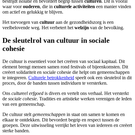
bestrijdt isolatie en bevordert begrip tussen
culturen
. Dit is vooral
waar voor
ouderen
, die in
culturele activiteiten
een manier vinden
om actief en gelukkig te blijven.
Het toevoegen van
cultuur
aan de gezondheidszorg is een
veelbelovende weg. Het verbetert het
welzijn
van de bevolking.
De sleutelrol van cultuur in sociale
cohesie
De cultuur is essentieel voor het creëren van sociaal kapitaal. Dit
element brengt mensen samen rond festivals of bijeenkomsten. Dit
creëert solidariteit en sociale cohesie die helpt om gemeenschappen
te integreren.
Culturele betrokkenheid
speelt ook een sleutelrol in dit
proces, door de banden tussen individuen te versterken.
Ons
cultureel erfgoed
is divers en vertelt ons verhaal. Het versterkt
de
sociale cohesie
. Tradities en artistieke werken verenigen de leden
van een gemeenschap.
De cultuur stelt
gemeenschappen
in staat om samen te komen en
elkaar te ontdekken. Dit bevordert begrip en respect tussen de
groepen. Deze uitwisseling verrijkt het leven van iedereen en creëert
sterke banden.