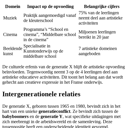
Domein
Impact op de opvoeding
Belangrijke cijfers
75% van de leerlingen
Praktijk aangemoedigd vanaf
Muziek
neemt deel aan artistieke
de kleuterschool
activiteiten
Programma’s “School en
Miljoenen leerlingen
Cinema
cinema”, “Middelbare school
bereikt in 20 jaar
in de cinema”
Specialisatie in
Beeldende
7 artistieke domeinen
Kunstonderwijs op de
kunst
aangeboden
middelbare school
De culturele erfenis van de generatie X blijft de artistieke opvoeding
beïnvloeden. Tegenwoordig neemt 3 op de 4 leerlingen deel aan
artistieke educatieve activiteiten. Dit toont het belang aan dat wordt
gehecht aan creatieve expressie in het Franse onderwijs.
Intergenerationele relaties
De generatie X, geboren tussen 1965 en 1980, bevindt zich in het
hart van een unieke
generatieconflict
. Ze bevindt zich tussen de
babyboomers
en de
generatie Y
, wat specifieke uitdagingen met
zich meebrengt in de arbeidswereld en de samenleving. Deze
tussenpositie heeft een onderscheidende identiteit gevormd,