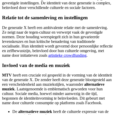
gevestigde instellingen. De identiteit van deze generatie is complex,
beïnvloed door verschillende culturele en sociale factoren.
Relatie tot de samenleving en instellingen
De generatie X heeft een ambivalente relatie met de samenleving.
Ze neigt naar de tegen-cultuur en verwerpt vaak de gevestigde
normen. Deze houding weerspiegelt zich in hun gevarieerde
levenskeuzes en hun kritische benadering van traditionele
socialisatie. Hun identiteit wordt gevormd door persoonlijke reflectie
en zelfbewustzijn, beïnvloed door hun culturele omgeving, met
name door initiatieven zoals
artistieke crowdfunding
.
Invloed van de media en muziek
MTV
heeft een cruciale rol gespeeld in de vorming van de identiteit
van de generatie X. De zender heeft deze generatie blootgesteld aan
een verscheidenheid aan muziekstijlen, waaronder
alternatieve
muziek
. Laatstgenoemde is emblematisch geworden voor hun
cultuur. Sociale media, hoewel minder aanwezig in die tijd,
begonnen de identiteitsvorming te beïnvloeden. Dit gebeurt met
name door culturele consumptie op platforms zoals Facebook.
De
alternatieve muziek
heeft de culturele expressie van de