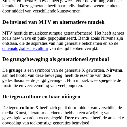
Muziek en media zijn essentieel geweest voor de vorming van haar
identiteit. Deze generatie heeft haar individualisme weten te uiten
door middel van verschillende kunstvormen.
De invloed van MTV en alternatieve muziek
MTV heeft de muziekconsumptie getransformeerd. Het heeft genres
zoals new wave en punk gepopulariseerd. Bands zoals Nirvana zijn
ontstaan, die de aspiraties van hun generatie belichamen en zo de
cinematografische cultuur
van die tijd hebben verrijkt.
De grungebeweging als generationeel symbool
De
grunge
is een symbool van de generatie X geworden.
Nirvana
,
aan het hoofd van deze beweging, heeft de essentie van deze
gedesillusioneerde jeugd gevangen. Hun muziek weerspiegelde de
frustratie en vervreemding van veel jongeren.
De tegen-cultuur en haar uitingen
De tegen-
cultuur X
heeft zich geuit door middel van verschillende
media. Kunst, literatuur en cinema hebben een afwijzing van
gevestigde waarden weerspiegeld. Deze expressie heeft de artistieke
opvoeding van toekomstige generaties beïnvloed.