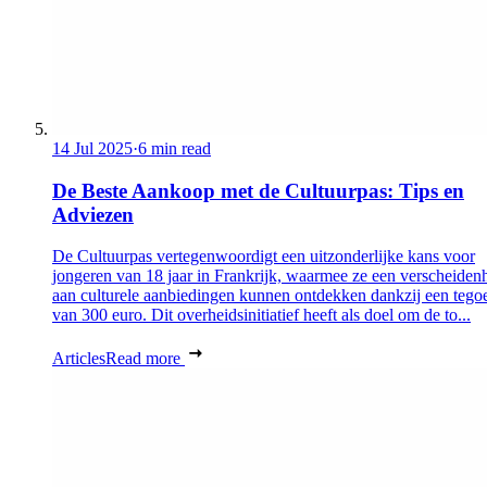
14 Jul 2025
·
6 min read
De Beste Aankoop met de Cultuurpas: Tips en
Adviezen
De Cultuurpas vertegenwoordigt een uitzonderlijke kans voor
jongeren van 18 jaar in Frankrijk, waarmee ze een verscheiden
aan culturele aanbiedingen kunnen ontdekken dankzij een tego
van 300 euro. Dit overheidsinitiatief heeft als doel om de to...
Articles
Read more