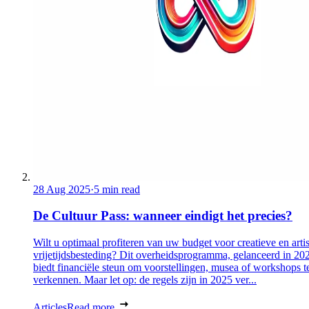
28 Aug 2025
·
5 min read
De Cultuur Pass: wanneer eindigt het precies?
Wilt u optimaal profiteren van uw budget voor creatieve en artis
vrijetijdsbesteding? Dit overheidsprogramma, gelanceerd in 20
biedt financiële steun om voorstellingen, musea of workshops t
verkennen. Maar let op: de regels zijn in 2025 ver...
Articles
Read more