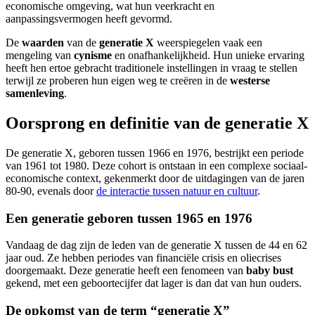
economische omgeving, wat hun veerkracht en
aanpassingsvermogen heeft gevormd.
De
waarden
van de
generatie X
weerspiegelen vaak een
mengeling van
cynisme
en onafhankelijkheid. Hun unieke ervaring
heeft hen ertoe gebracht traditionele instellingen in vraag te stellen
terwijl ze proberen hun eigen weg te creëren in de
westerse
samenleving
.
Oorsprong en definitie van de generatie X
De generatie X, geboren tussen 1966 en 1976, bestrijkt een periode
van 1961 tot 1980. Deze cohort is ontstaan in een complexe sociaal-
economische context, gekenmerkt door de uitdagingen van de jaren
80-90, evenals door
de interactie tussen natuur en cultuur
.
Een generatie geboren tussen 1965 en 1976
Vandaag de dag zijn de leden van de generatie X tussen de 44 en 62
jaar oud. Ze hebben periodes van financiële crisis en oliecrises
doorgemaakt. Deze generatie heeft een fenomeen van
baby bust
gekend, met een geboortecijfer dat lager is dan dat van hun ouders.
De opkomst van de term “generatie X”