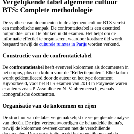
Vergelijkende tabel algemene cultuur
BTS: Complete methodologie
De synthese van documenten in de algemene cultuur BTS vereist
een methodische aanpak. De confrontatietabel is een essentieel
hulpmiddel om uit te blinken in dit examen. Het helpt om de
informatie effectief te organiseren, waardoor kostbare tijd wordt
bespaard terwijl de
culturele ruimtes in Parijs
worden verkend.
Constructie van de confrontatietabel
De
confrontatietabel
heeft evenveel kolommen als documenten in
het corpus, plus een kolom voor de “Reflectiepunten”. Elke kolom
wordt geïdentificeerd door de auteur en het type document.
Bijvoorbeeld, voor het BTS-examen van 2013 in Polynesië waren
er auteurs zoals P. Assouline en N. Vanbremeersch, evenals
iconografische documenten.
Organisatie van de kolommen en rijen
De structuur van de tabel vergemakkelijkt de vergelijkende analyse
van ideeën. De rijen vertegenwoordigen de behandelde thema's,
terwijl de kolommen overeenkomen met de verschillende
documenten. Deze organisatie maakt het mogelijk om snel de