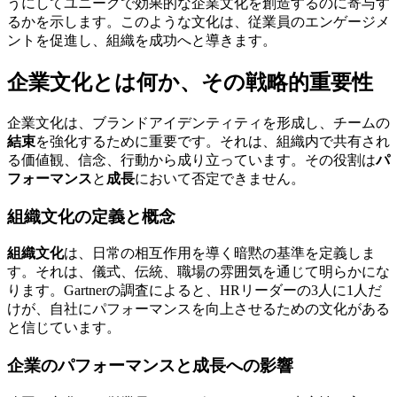
うにしてユニークで効果的な企業文化を創造するのに寄与す
るかを示します。このような文化は、従業員のエンゲージメ
ントを促進し、組織を成功へと導きます。
企業文化とは何か、その戦略的重要性
企業文化は、ブランドアイデンティティを形成し、チームの
結束
を強化するために重要です。それは、組織内で共有され
る価値観、信念、行動から成り立っています。その役割は
パ
フォーマンス
と
成長
において否定できません。
組織文化の定義と概念
組織文化
は、日常の相互作用を導く暗黙の基準を定義しま
す。それは、儀式、伝統、職場の雰囲気を通じて明らかにな
ります。Gartnerの調査によると、HRリーダーの3人に1人だ
けが、自社にパフォーマンスを向上させるための文化がある
と信じています。
企業のパフォーマンスと成長への影響