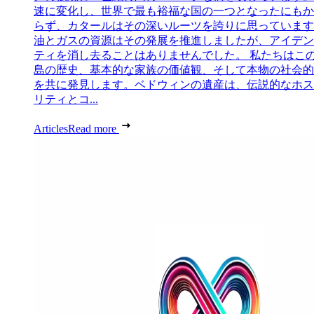
速に変化し、世界で最も裕福な国の一つとなったにもか
らず、カタールはその深いルーツを誇りに思っています
油とガスの資源はその発展を推進しましたが、アイデン
ティを消し去ることはありませんでした。 私たちはこ
島の歴史、基本的な家族の価値観、そして本物の社会的
を共に発見します。ベドウィンの遺産は、伝説的なホス
リティとコ...
Articles
Read more