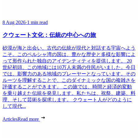
8 Aug 2026
·
1 min read
クウェート文化：伝統の中心への旅
砂漠が海と出会い、古代の伝統が現代と対話する宇宙へよう
こそ。このペルシャ湾の国は、豊かな歴史と多様な影響によ
って形作られた独自のアイデンティティを提供します。 20
世紀初頭、この地域には10万人未満の住民がいました。今日
では、影響力のある地域のプレーヤーとなっています。その
ルーツを理解することで、このダイナミックな国の複雑さを
評価することができます。 この旅では、時間と経済的変動
を乗り越えた伝統を発見します。私たちは、祝祭、建築、料
理、そして芸術を探求します。 クウェート人がどのように
して現代...
Articles
Read more