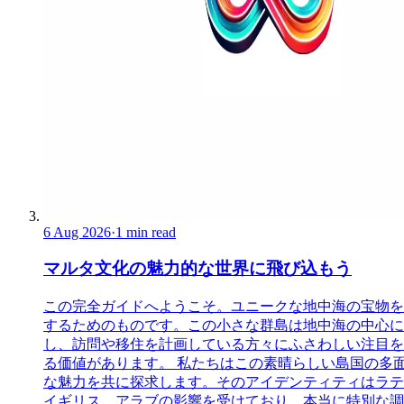
6 Aug 2026
·
1 min read
マルタ文化の魅力的な世界に飛び込もう
この完全ガイドへようこそ。ユニークな地中海の宝物を
するためのものです。この小さな群島は地中海の中心に
し、訪問や移住を計画している方々にふさわしい注目を
る価値があります。 私たちはこの素晴らしい島国の多
な魅力を共に探求します。そのアイデンティティはラテ
イギリス、アラブの影響を受けており、本当に特別な調