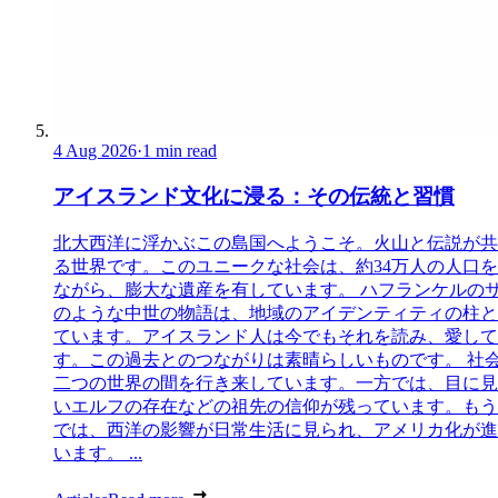
4 Aug 2026
·
1 min read
アイスランド文化に浸る：その伝統と習慣
北大西洋に浮かぶこの島国へようこそ。火山と伝説が共
る世界です。このユニークな社会は、約34万人の人口
ながら、膨大な遺産を有しています。 ハフランケルの
のような中世の物語は、地域のアイデンティティの柱と
ています。アイスランド人は今でもそれを読み、愛して
す。この過去とのつながりは素晴らしいものです。 社
二つの世界の間を行き来しています。一方では、目に見
いエルフの存在などの祖先の信仰が残っています。もう
では、西洋の影響が日常生活に見られ、アメリカ化が進
います。 ...