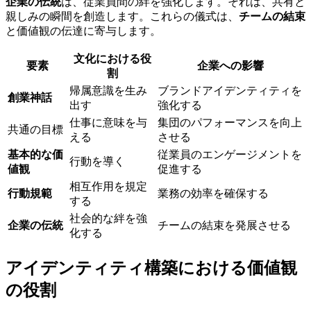
企業の伝統
は、従業員間の絆を強化します。それは、共有と
親しみの瞬間を創造します。これらの儀式は、
チームの結束
と価値観の伝達に寄与します。
文化における役
要素
企業への影響
割
帰属意識を生み
ブランドアイデンティティを
創業神話
出す
強化する
仕事に意味を与
集団のパフォーマンスを向上
共通の目標
える
させる
基本的な価
従業員のエンゲージメントを
行動を導く
値観
促進する
相互作用を規定
行動規範
業務の効率を確保する
する
社会的な絆を強
企業の伝統
チームの結束を発展させる
化する
アイデンティティ構築における価値観
の役割