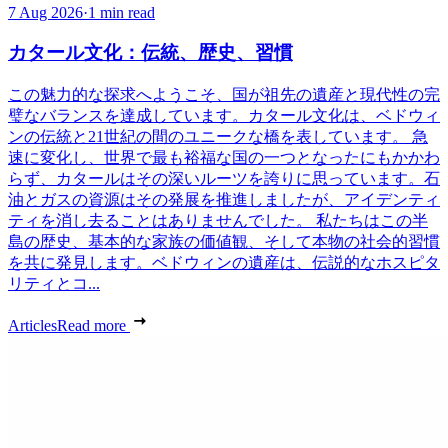
7 Aug 2026
·
1 min read
カタール文化：伝統、歴史、習慣
この魅力的な探求へようこそ、国が祖先の遺産と現代性の完
璧なバランスを達成しています。カタール文化は、ベドウィ
ンの伝統と21世紀の間のユニークな橋を表しています。 急
速に変化し、世界で最も裕福な国の一つとなったにもかかわ
らず、カタールはその深いルーツを誇りに思っています。石
油とガスの資源はその発展を推進しましたが、アイデンティ
ティを消し去ることはありませんでした。 私たちはこの半
島の歴史、基本的な家族の価値観、そして本物の社会的習慣
を共に発見します。ベドウィンの遺産は、伝説的なホスピタ
リティとコ...
Articles
Read more