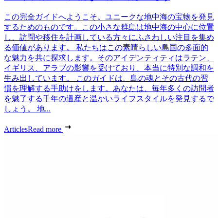
この完全ガイドへようこそ。ユニークな地中海の宝物を発見
するためのものです。この小さな群島は地中海の中心に位置
し、訪問や移住を計画している方々にふさわしい注目を集め
る価値があります。 私たちはこの素晴らしい島国の多面的
な魅力を共に探求します。そのアイデンティティはラテン、
イギリス、アラブの影響を受けており、本当に特別な調和を
生み出しています。 このガイドは、島の魂とその古代の習
慣を理解する手助けをします。あなたは、毎年多くの訪問者
を魅了する千年の遺産と温かいライフスタイルを発見するで
しょう。 地...
Articles
Read more