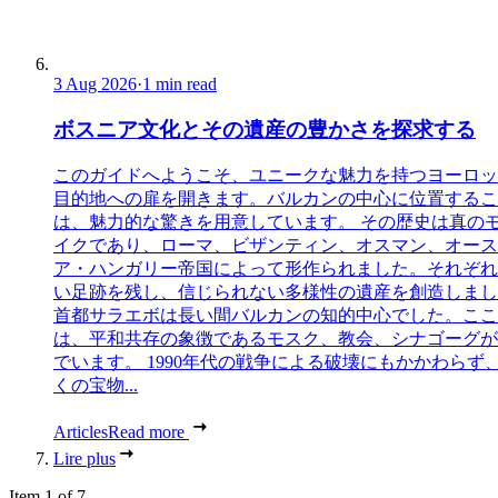
3 Aug 2026
·
1 min read
ボスニア文化とその遺産の豊かさを探求する
このガイドへようこそ、ユニークな魅力を持つヨーロッ
目的地への扉を開きます。バルカンの中心に位置するこ
は、魅力的な驚きを用意しています。 その歴史は真の
イクであり、ローマ、ビザンティン、オスマン、オース
ア・ハンガリー帝国によって形作られました。それぞれ
い足跡を残し、信じられない多様性の遺産を創造しまし
首都サラエボは長い間バルカンの知的中心でした。ここ
は、平和共存の象徴であるモスク、教会、シナゴーグが
でいます。 1990年代の戦争による破壊にもかかわらず
くの宝物...
Articles
Read more
Lire plus
Item 1 of 7