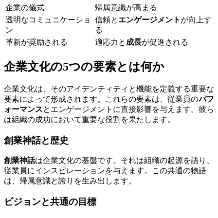
企業の儀式
帰属意識が高まる
透明なコミュニケーショ
信頼と
エンゲージメント
が向上す
ン
る
革新が奨励される
適応力と
成長
が促進される
企業文化の5つの要素とは何か
企業文化は、そのアイデンティティと機能を定義する重要な
要素によって形成されます。これらの要素は、従業員の
パフ
ォーマンス
とエンゲージメントに直接影響を与えます。彼ら
は組織の成功において重要な役割を果たします。
創業神話と歴史
創業神話
は企業文化の基盤です。それは組織の起源を語り、
従業員にインスピレーションを与えます。この共通の物語
は、帰属意識と誇りを生み出します。
ビジョンと共通の目標