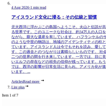
4 Aug 2026
·
1 min read
アイスランド文化に浸る：その伝統と習慣
北大西洋に浮かぶこの島国へようこそ。火山と伝説が共
る世界です。このユニークな社会は、約34万人の人口
ながら、膨大な遺産を有しています。 ハフランケルの
のような中世の物語は、地域のアイデンティティの柱と
ています。アイスランド人は今でもそれを読み、愛して
す。この過去とのつながりは素晴らしいものです。 社
二つの世界の間を行き来しています。一方では、目に見
いエルフの存在などの祖先の信仰が残っています。もう
では、西洋の影響が日常生活に見られ、アメリカ化が進
います。 ...
Articles
Read more
Lire plus
Item 1 of 7