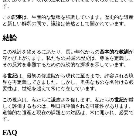
す。
この
記事
は、生産的な緊張を強調しています。歴史的な遺産
と新しい解釈の間で、議論は依然として開かれています。
結論
この検討を終えるにあたり、長い年代からの
基本的な教訓
が
浮かび上がります。私たちの
共通の歴史
は、尊厳を定義し、
その反対を非難するための持続的な探求を示しています。
各
世紀
は、最初の修道院から現代に至るまで、許容される境
界を再定義してきました。しかし、卑劣なものを名付ける必
要性は、世紀を超えて常に存在しています。
この視点は、私たちに謙虚さを促します。私たちの
世紀
が厳
しく評価するものは、明日再評価される可能性があります。
道徳的な遺産と現在の課題との対話は、常に開かれ、必要で
す。
FAQ