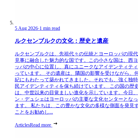
5 Aug 2026
·
1 min read
ルクセンブルクの文化：歴史と遺産
ルクセンブルクは、先祖代々の伝統とヨーロッパの現代
見事に融合した魅力的な国です。この小さな国は、西ヨ
ッパの中心に位置し、真にユニークなアイデンティティ
っています。 その遺産は、隣国の影響を受けながら、
紀にもわたって築かれてきました。それでも、強く独特
民アイデンティティを保ち続けています。 この国の歴
は、中世以来の目覚ましい進化を示しています。今日、
ン・デュシェはヨーロッパの主要な文化センターとなっ
ます。 私たちは、この豊かな文化の多様な側面を発見
ことをお勧めし...
Articles
Read more