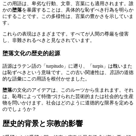
この用語は、卑劣な行動、文章、言葉にも適用されます。誰
かの
堕落
を暴露することは、具体的な恥ずべき行為を明らか
にすることです。この多様性は、言葉の豊かさを示していま
す。
これらの表現はさまざまです。すべてが人間の尊厳を侵害
し、非難されるべきと見なされています。
堕落文化の歴史的起源
語源はラテン語の「turpitudo」に遡り、「turpis」は醜いまた
は恥ずべきという意味です。この古い関連性は、
言語
の道徳
的な語彙にこの用語を根付かせました。
堕落
の文化のアイデアは、このルーツから生まれます。それ
は、恥辱によって特徴づけられた芸術的または社会的な生産
物を問いかけます。社会はどのように道徳的な限界を定める
のでしょうか？
歴史的背景と宗教的影響