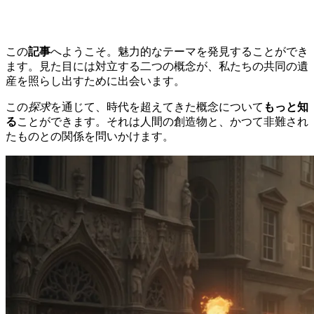
この
記事
へようこそ。魅力的なテーマを発見することができ
ます。見た目には対立する二つの概念が、私たちの共同の遺
産を照らし出すために出会います。
この
探求
を通じて、時代を超えてきた概念について
もっと知
る
ことができます。それは人間の創造物と、かつて非難され
たものとの関係を問いかけます。