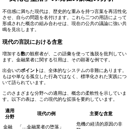
不信感に満ちた現代は、歴史的な重みを持つ言葉を再活性化
させ、自らの問題を名付けます。これら二つの用語によって
形成された概念の組み合わせは、現在の公共の議論に強い共
鳴を見出します。
現代の言説における含意
増加する
数
の観察者が、この語彙を使って逸脱を批判してい
ます。金融業者に関する引用は、その顕著な例です。
出会いの
ポイント
は、全体的なシステムの非難にあります。
もはや単なる孤立した行為ではなく、標準化された実践につ
いて語られています。
このさまざまな分野への適用は、概念の柔軟性を示していま
す。以下の表は、この現代的な拡張を要約しています。
適用
現代の例
主要な含意
分野
危機の経済的原因の非
金融
「…金融業者の堕落」