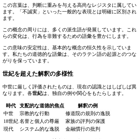
この言葉は、判断に重みを与える高尚なレジスタに属してい
ます。「不誠実」といった一般的な表現とは明確に区別され
ます。
この概念の周りには、多くの派生語が発展しています。これ
らの変化は、行為を非難するための語彙を豊かにします。
この意味の安定性は、基本的な概念の恒久性を示していま
す。私たちの道徳的な語彙は、そのラテン語の起源とのつな
がりを保っています。
世紀を超えた解釈の多様性
中世に厳しく評価されたものは、現在の認識とはしばしば異
なります。各
世紀
は、独自の例や関心をもたらします。
時代
支配的な道徳的焦点
解釈の例
中世
宗教的な行動
修道院の規則の逸脱
18世紀
名誉と個人の尊厳
家族の評判の保護
現代
システム的な逸脱
金融慣行の批判