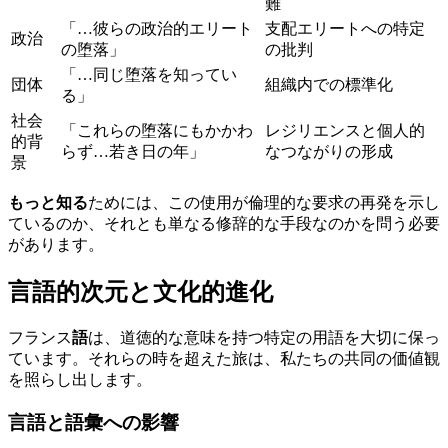
難
「…彼らの政治的エリート
支配エリートへの特定
政治
の堕落」
の批判
「…同じ堕落を知ってい
団体
組織内での標準化
る」
社会
「これらの堕落にもかかわ
レジリエンスと個人的
的背
らず…若き日の年」
なつながりの形成
景
もっと知る
ためには、この使用が倫理的な要求の再発を示し
ているのか、それとも単なる修辞的な手段なのかを問う必要
があります。
言語的次元と文化的進化
フランス
語
は、道徳的な意味を持つ特定の用語を大切に保っ
ています。それらの時を超えた旅は、私たちの共同の価値観
を照らし出します。
言語と語彙への影響