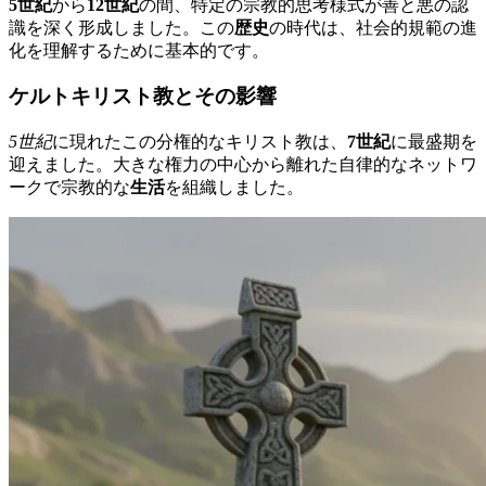
5世紀
から
12世紀
の間、特定の宗教的思考様式が善と悪の認
識を深く形成しました。この
歴史
の時代は、社会的規範の進
化を理解するために基本的です。
ケルトキリスト教とその影響
5世紀
に現れたこの分権的なキリスト教は、
7世紀
に最盛期を
迎えました。大きな権力の中心から離れた自律的なネットワ
ークで宗教的な
生活
を組織しました。