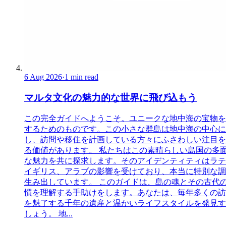
6 Aug 2026
·
1 min read
マルタ文化の魅力的な世界に飛び込もう
この完全ガイドへようこそ。ユニークな地中海の宝物を
するためのものです。この小さな群島は地中海の中心に
し、訪問や移住を計画している方々にふさわしい注目を
る価値があります。 私たちはこの素晴らしい島国の多
な魅力を共に探求します。そのアイデンティティはラテ
イギリス、アラブの影響を受けており、本当に特別な調
生み出しています。 このガイドは、島の魂とその古代
慣を理解する手助けをします。あなたは、毎年多くの訪
を魅了する千年の遺産と温かいライフスタイルを発見す
しょう。 地...