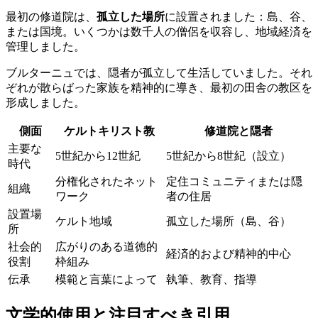
最初の修道院は、
孤立した場所
に設置されました：島、谷、
または国境。いくつかは数千人の僧侶を収容し、地域経済を
管理しました。
ブルターニュでは、隠者が孤立して生活していました。それ
ぞれが散らばった家族を精神的に導き、最初の田舎の教区を
形成しました。
側面
ケルトキリスト教
修道院と隠者
主要な
5世紀から12世紀
5世紀から8世紀（設立）
時代
分権化されたネット
定住コミュニティまたは隠
組織
ワーク
者の住居
設置場
ケルト地域
孤立した場所（島、谷）
所
社会的
広がりのある道徳的
経済的および精神的中心
役割
枠組み
伝承
模範と言葉によって
執筆、教育、指導
文学的使用と注目すべき引用