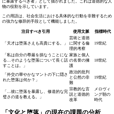
に暴露するべき者」として描かれました。これは道徳的な人
物の役割を示しています。
この用語は、社会生活における具体的な行動を非難するため
の強力な修辞的手段として機能しました。
注目すべき引用
使用文脈
指標時代
芸術と道徳
「天才は堕落さえも高貴にする。」
に関する倫
19世紀
理的考察
「私は自分の尊厳を損なうことにな
家族と個人
る…そのような堕落について長く話
の名誉の擁
18世紀
すことは。」
護
政治的批判
「外交の華やかなマントの下に隠さ
と公然の非
19世紀
れた堕落は何か？」
難
宗教的な言
メロヴィ
「…彼に堕落を暴露し、修道的な完
説と道徳的
ング朝の
璧さの道を教える。」
改革
時代
「文化と堕落」の現在の課題の分析