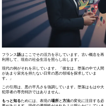
フランス
語
はここでその活力を示しています。古い概念を再
利用して、現在の社会生活を照らし出します。
現代の例がそれを示しています。「彼女は、堕落の中で人間
があまり栄光を持たない日常の悪の領域を探求していま
す。」
この引用は、悪の平凡さを強調しています。堕落はもはや大
犯罪者の専売特許ではありません。
もっと知る
ためには、表現の
場所
と
方法
の変化に注目する必
要があります。現代の透明性がそれをより明らかにしていま