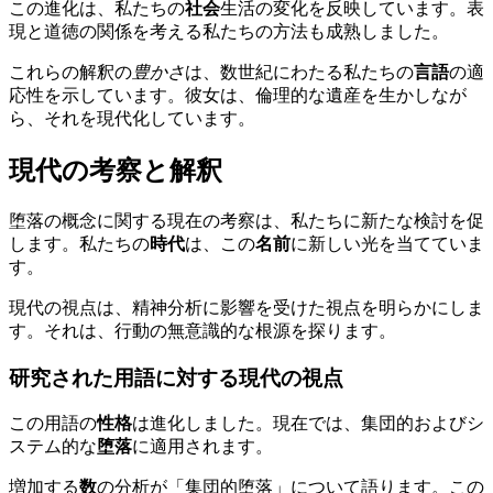
この進化は、私たちの
社会
生活の変化を反映しています。表
現と道徳の関係を考える私たちの方法も成熟しました。
これらの解釈の
豊かさ
は、数世紀にわたる私たちの
言語
の適
応性を示しています。彼女は、倫理的な遺産を生かしなが
ら、それを現代化しています。
現代の考察と解釈
堕落の概念に関する現在の考察は、私たちに新たな検討を促
します。私たちの
時代
は、この
名前
に新しい光を当てていま
す。
現代の視点は、精神分析に影響を受けた視点を明らかにしま
す。それは、行動の無意識的な根源を探ります。
研究された用語に対する現代の視点
この用語の
性格
は進化しました。現在では、集団的およびシ
ステム的な
堕落
に適用されます。
増加する
数
の分析が「集団的堕落」について語ります。この