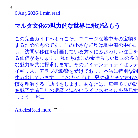
6 Aug 2026
·
1 min read
マルタ文化の魅力的な世界に飛び込もう
この完全ガイドへようこそ。ユニークな地中海の宝物を
するためのものです。この小さな群島は地中海の中心に
し、訪問や移住を計画している方々にふさわしい注目を
る価値があります。 私たちはこの素晴らしい島国の多
な魅力を共に探求します。そのアイデンティティはラテ
イギリス、アラブの影響を受けており、本当に特別な調
生み出しています。 このガイドは、島の魂とその古代
慣を理解する手助けをします。あなたは、毎年多くの訪
を魅了する千年の遺産と温かいライフスタイルを発見す
しょう。 地...
Articles
Read more