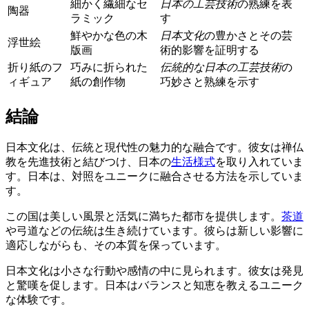
細かく繊細なセ
日本の工芸技術
の熟練を表
陶器
ラミック
す
鮮やかな色の木
日本文化
の豊かさとその芸
浮世絵
版画
術的影響を証明する
折り紙のフ
巧みに折られた
伝統的な日本の工芸技術
の
ィギュア
紙の創作物
巧妙さと熟練を示す
結論
日本文化は、伝統と現代性の魅力的な融合です。彼女は禅仏
教を先進技術と結びつけ、日本の
生活様式
を取り入れていま
す。日本は、対照をユニークに融合させる方法を示していま
す。
この国は美しい風景と活気に満ちた都市を提供します。
茶道
や弓道などの伝統は生き続けています。彼らは新しい影響に
適応しながらも、その本質を保っています。
日本文化は小さな行動や感情の中に見られます。彼女は発見
と驚嘆を促します。日本はバランスと知恵を教えるユニーク
な体験です。