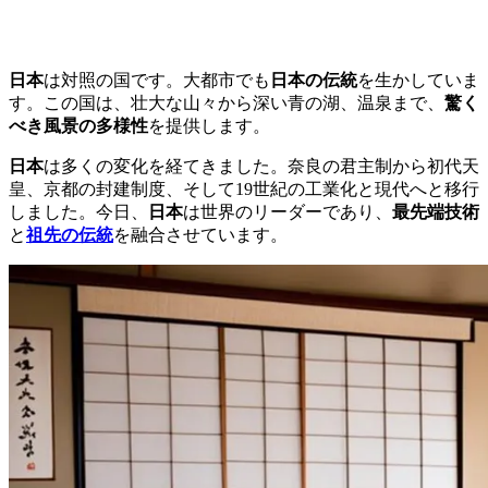
日本
は対照の国です。大都市でも
日本の伝統
を生かしていま
す。この国は、壮大な山々から深い青の湖、温泉まで、
驚く
べき風景の多様性
を提供します。
日本
は多くの変化を経てきました。奈良の君主制から初代天
皇、京都の封建制度、そして19世紀の工業化と現代へと移行
しました。今日、
日本
は世界のリーダーであり、
最先端技術
と
祖先の伝統
を融合させています。