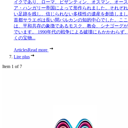
イクであり、ローマ、ビザンティン、オスマン、オース
ア・ハンガリー帝国によって形作られました。それぞれ
い足跡を残し、信じられない多様性の遺産を創造しまし
首都サラエボは長い間バルカンの知的中心でした。ここ
は、平和共存の象徴であるモスク、教会、シナゴーグが
でいます。 1990年代の戦争による破壊にもかかわらず
くの宝物...
Articles
Read more
Lire plus
Item 1 of 7