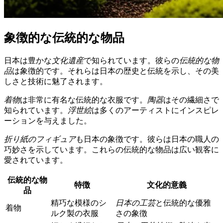
象徴的な伝統的な物品
日本は豊かな
文化遺産
で知られています。彼らの
伝統的な物
品
は象徴的です。それらは日本の歴史と伝統を示し、その美
しさと技術に魅了されます。
着物
は非常に有名な伝統的な衣服です。
陶器
はその繊細さで
知られています。
浮世絵
は多くのアーティストにインスピレ
ーションを与えました。
折り紙のフィギュア
も日本の象徴です。彼らは日本の職人の
巧妙さを示しています。これらの伝統的な物品は広い観客に
愛されています。
伝統的な物
特徴
文化的意義
品
精巧な模様のシ
日本の工芸
と伝統的な優雅
着物
ルク製の衣服
さの象徴