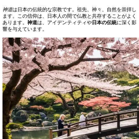
神道
は日本の伝統的な宗教です。祖先、神々、自然を崇拝し
ます。この信仰は、日本人の間で仏教と共存することがよく
あります。
神道
は、アイデンティティや
日本の伝統
に深く影
響を与えています。