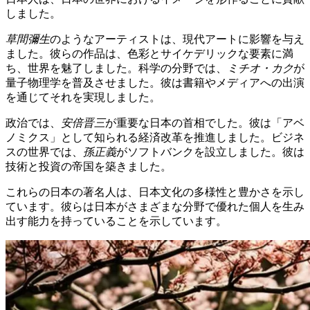
しました。
草間彌生
のようなアーティストは、現代アートに影響を与え
ました。彼らの作品は、色彩とサイケデリックな要素に満
ち、世界を魅了しました。科学の分野では、
ミチオ・カク
が
量子物理学を普及させました。彼は書籍やメディアへの出演
を通じてそれを実現しました。
政治では、
安倍晋三
が重要な日本の首相でした。彼は「アベ
ノミクス」として知られる経済改革を推進しました。ビジネ
スの世界では、
孫正義
がソフトバンクを設立しました。彼は
技術と投資の帝国を築きました。
これらの日本の著名人は、日本文化の多様性と豊かさを示し
ています。彼らは日本がさまざまな分野で優れた個人を生み
出す能力を持っていることを示しています。