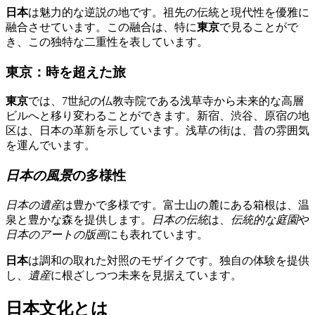
日本
は魅力的な逆説の地です。祖先の伝統と現代性を優雅に
融合させています。この融合は、特に
東京
で見ることがで
き、この独特な二重性を表しています。
東京：時を超えた旅
東京
では、7世紀の仏教寺院である浅草寺から未来的な高層
ビルへと移り変わることができます。新宿、渋谷、原宿の地
区は、日本の革新を示しています。浅草の街は、昔の雰囲気
を運んでいます。
日本の風景
の多様性
日本の遺産
は豊かで多様です。富士山の麓にある箱根は、温
泉と豊かな森を提供します。
日本の伝統
は、
伝統的な庭園
や
日本のアートの版画
にも表れています。
日本
は調和の取れた対照のモザイクです。独自の体験を提供
し、
遺産
に根ざしつつ未来を見据えています。
日本文化とは