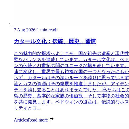
7 Aug 2026
·
1 min read
カタール文化：伝統、歴史、習慣
この魅力的な探求へようこそ、国が祖先の遺産と現代性
璧なバランスを達成しています。カタール文化は、ベド
ンの伝統と21世紀の間のユニークな橋を表しています。
速に変化し、世界で最も裕福な国の一つとなったにもか
らず、カタールはその深いルーツを誇りに思っています
油とガスの資源はその発展を推進しましたが、アイデン
ティを消し去ることはありませんでした。 私たちはこ
島の歴史、基本的な家族の価値観、そして本物の社会的
を共に発見します。ベドウィンの遺産は、伝説的なホス
リティとコ...
Articles
Read more