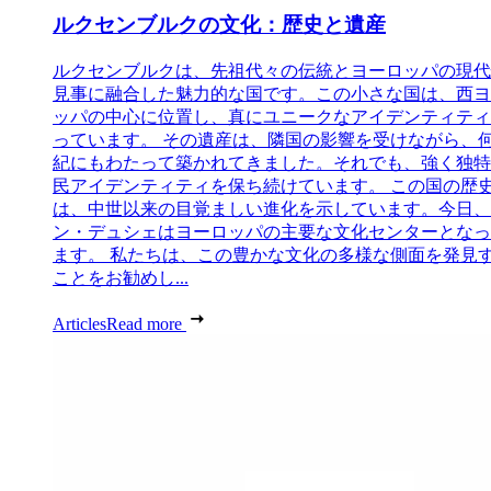
ルクセンブルクの文化：歴史と遺産
ルクセンブルクは、先祖代々の伝統とヨーロッパの現代
見事に融合した魅力的な国です。この小さな国は、西ヨ
ッパの中心に位置し、真にユニークなアイデンティティ
っています。 その遺産は、隣国の影響を受けながら、
紀にもわたって築かれてきました。それでも、強く独特
民アイデンティティを保ち続けています。 この国の歴
は、中世以来の目覚ましい進化を示しています。今日、
ン・デュシェはヨーロッパの主要な文化センターとなっ
ます。 私たちは、この豊かな文化の多様な側面を発見
ことをお勧めし...
Articles
Read more