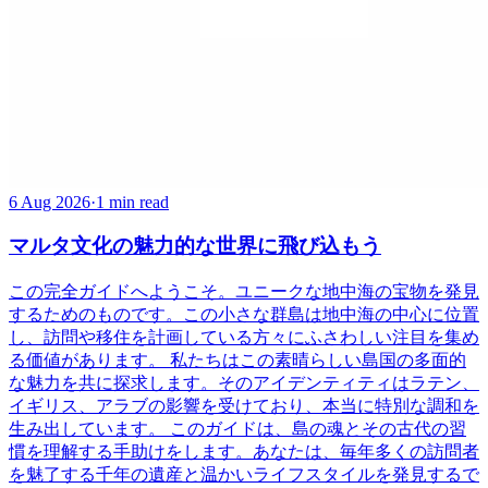
6 Aug 2026
·
1 min read
マルタ文化の魅力的な世界に飛び込もう
この完全ガイドへようこそ。ユニークな地中海の宝物を発見
するためのものです。この小さな群島は地中海の中心に位置
し、訪問や移住を計画している方々にふさわしい注目を集め
る価値があります。 私たちはこの素晴らしい島国の多面的
な魅力を共に探求します。そのアイデンティティはラテン、
イギリス、アラブの影響を受けており、本当に特別な調和を
生み出しています。 このガイドは、島の魂とその古代の習
慣を理解する手助けをします。あなたは、毎年多くの訪問者
を魅了する千年の遺産と温かいライフスタイルを発見するで