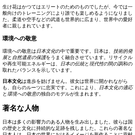
生け花はかつてはエリートのためのものでしたが、今では一
般向けのトレーニングにより誰でも楽しめるようになりまし
た。柔道や空手などの武道も世界的に広まり、世界中の愛好
者に親しまれています。
環境への敬意
環境への敬意は
日本文化
の中で重要です。日本は、
技術的発
展
と
自然遺産の保護
をうまく融合させています。リサイクル
や再生可能エネルギーは、
日本の伝統
と
現代性
の間の調和の
取れたバランスを示しています。
日本文化
は進歩を妨げません。彼女は世界に開かれながら
も、自らのルーツに忠実です。これにより、
日本文化の適応
と
環境への敬意
の独自のモデルが生まれます。
著名な人物
日本は多くの影響力のある人物を生み出しました。彼らは国
の歴史と文化に持続的な足跡を残しました。これらの著名な
日本人は、日本の世界におけるイメージを形作ることに貢献