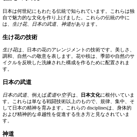
日本は何世紀にもわたる伝統で知られています。これらは独
自で魅力的な文化を作り上げました。これらの伝統の中に
は、
生け花
、
日本の武道
、
神道
があります。
生け花の技術
生け花
は、日本の花のアレンジメントの技術です。美しさ、
調和、自然への敬意を表します。花や枝は、季節や自然のサ
イクルを反映した洗練された構成を作るために配置されま
す。
日本の武道
日本の武道
、例えば
柔道
や
空手
は、
日本文化
に根付いていま
す。これらは単なる戦闘技術以上のもので、規律、集中、そ
して日本の精神を育みます。これらの disciplinesは、身体的
および精神的な卓越性を促進する生き方と見なされていま
す。
神道