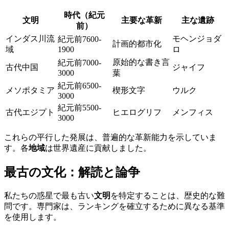
時代（紀元
文明
主要な革新
主な遺跡
前）
インダス川流
モヘンジョダ
紀元前7600-
計画的都市化
域
1900
ロ
原始的な書き言
紀元前7000-
古代中国
ジャイフ
3000
葉
紀元前6500-
メソポタミア
楔形文字
ウルク
3000
紀元前5500-
古代エジプト
ヒエログリフ
メンフィス
3000
これらの平行した発展は、普遍的な革新能力を示していま
す。各
地域
は世界遺産に貢献しました。
最古の文化：解読と論争
私たちの惑星で最も古い
文明
を特定することは、歴史的な難
問です。専門家は、ランキングを確立するために異なる基準
を使用します。