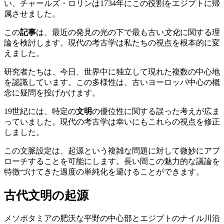
い、チャールズ・ロリンは1734年にこの役割をエジプトに帰
属させました。
この
記事
は、最近の発見の光の下で最も古い
文化
に関する理
論を検討します。現代の考古学は私たちの視点を根本的に変
えました。
研究者たちは、今日、世界中に独立して現れた複数の中心地
を認識しています。この多様性は、古いヨーロッパ中心の概
念に疑問を投げかけます。
19世紀には、特定の
文明
の優位性に関する誤った考えが広ま
っていました。現代の考古学は幸いにもこれらの視点を修正
しました。
この文脈設定は、起源という複雑な問題に対して微妙にアプ
ローチすることを可能にします。長い間この魅力的な議論を
特徴づけてきた過度の単純化を避けることができます。
古代文明の起源
メソポタミアの肥沃な平野の中心部とエジプトのナイル川沿