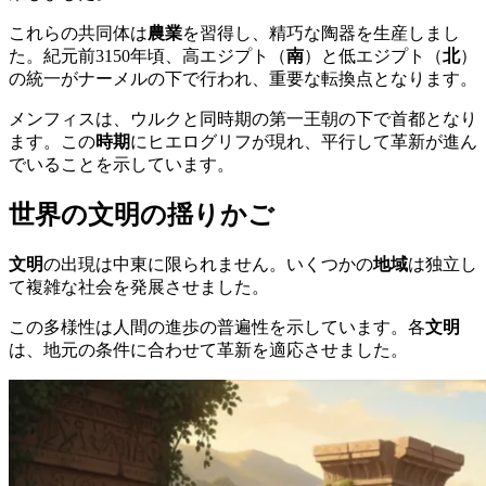
これらの共同体は
農業
を習得し、精巧な陶器を生産しまし
た。紀元前3150年頃、高エジプト（
南
）と低エジプト（
北
）
の統一がナーメルの下で行われ、重要な転換点となります。
メンフィスは、ウルクと同時期の第一王朝の下で首都となり
ます。この
時期
にヒエログリフが現れ、平行して革新が進ん
でいることを示しています。
世界の文明の揺りかご
文明
の出現は中東に限られません。いくつかの
地域
は独立し
て複雑な社会を発展させました。
この多様性は人間の進歩の普遍性を示しています。各
文明
は、地元の条件に合わせて革新を適応させました。