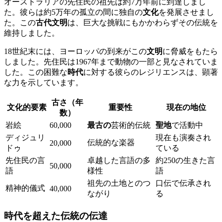
オーストラリアの先住民の祖先は約7万年前に到達しまし
た。彼らは約5万年の孤立の間に独自の
文化
を発展させまし
た。この
古代文明
は、巨大な挑戦にもかかわらずその伝統を
維持しました。
18世紀末には、ヨーロッパの到来がこの
文明
に脅威をもたら
しました。先住民は1967年まで動物の一部と見なされていま
した。この困難な
時代
に対する彼らのレジリエンスは、顕著
な力を示しています。
古さ（年
文化的要素
重要性
現在の地位
数）
岩絵
60,000
最古の
芸術的伝統
聖地
で活動中
ディジュリ
現在も演奏され
伝統的な楽器
20,000
ドゥ
ている
先住民の言
卓越した言語の多
約250の生きた言
50,000
語
様性
語
祖先の土地とのつ
口伝で伝承され
精神的儀式
40,000
ながり
る
時代を超えた伝統の伝達