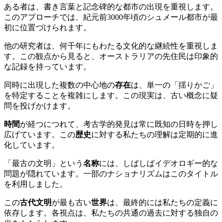
ある者は、書き言葉と記念碑的な都市の出現を重視します。
このアプローチでは、紀元前3000年頃のシュメール都市が最
初に位置づけられます。
他の研究者は、何千年にもわたる文化的な継続性を重視しま
す。この観点から見ると、オーストラリアの先住民は印象的
な記録を持っています。
同時に出現した複数の中心地の
存在
は、単一の「揺りかご」
を特定することを複雑にします。この現実は、古い概念に疑
問を投げかけます。
時間
が経つにつれて、考古学的発見は常に既知の日時を押し
広げています。この
歴史
に対する私たちの理解は定期的に進
化しています。
「最古の文明」という
名称
には、しばしばイデオロギー的な
問題が隠れています。一部のナショナリズムはこのタイトル
を利用しました。
この
古代文明
が最も古い
世界
は、最終的には私たちの定義に
依存します。各視点は、私たちの共通の過去に対する独自の