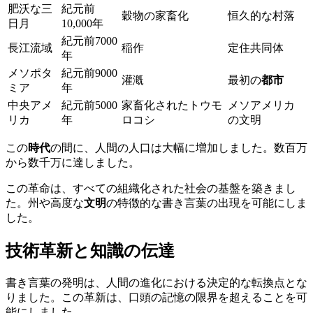
肥沃な三
紀元前
穀物の家畜化
恒久的な村落
日月
10,000年
紀元前7000
長江流域
稲作
定住共同体
年
メソポタ
紀元前9000
灌漑
最初の
都市
ミア
年
中央アメ
紀元前5000
家畜化されたトウモ
メソアメリカ
リカ
年
ロコシ
の文明
この
時代
の間に、人間の人口は大幅に増加しました。数百万
から数千万に達しました。
この革命は、すべての組織化された社会の基盤を築きまし
た。州や高度な
文明
の特徴的な書き言葉の出現を可能にしま
した。
技術革新と知識の伝達
書き言葉の発明は、人間の進化における決定的な転換点とな
りました。この革新は、口頭の記憶の限界を超えることを可
能にしました。