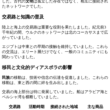
した。古代の
文明
は孤立した存在ではなく、相互に接続され
たネットワークでした。
交易路と知識の普及
陸上と海上の交易路は重要な役割を果たしました。紀元前3
千年紀の間、ウルクのネットワークは北のコーカサスまで広
がっていました。
エジプトは中東との早期の接触を維持していました。これら
の交流は、エリート層だけでなく、一般のコミュニティにも
関わっていました。
移民と文化的ディアスポラの影響
民族
の移動は、技術や信念の伝達を促進しました。これらの
移動は、東と西の間に絆を生み出しました。
交易の海上部分は特に発展していました。船はアラビア海と
ペルシャ湾を横断していました。
交易路
活動時期
接続された地域
主な商品