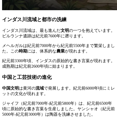
インダス川流域と都市の洗練
インダス川流域は、最も進んだ
文明
の一つを抱えています。
ビルランナ遺跡は紀元前7600年に遡ります。
メヘルガルは紀元前7000年から紀元前5500年まで繁栄しまし
た。この
時期
には、体系的な
農業
が現れます。
紀元前3300年頃、インダスの原始的な書き言葉が現れます。
成熟期は紀元前2600年頃に始まります。
中国と工芸技術の進化
中国文明
は黄河の
流域
で発展します。紀元前6000年頃にミレ
ットの文化が現れます。
ジャイフ（紀元前7000年-紀元前5800年）は、紀元前6500年
頃に原始的な書き言葉を生産しました。ヤンシャオ（紀元前
5000年-紀元前3000年）は陶器を洗練させました。