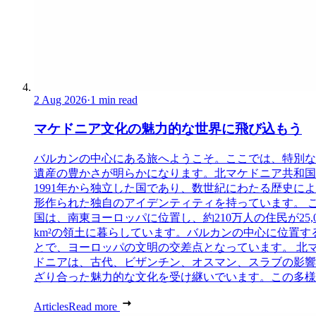
2 Aug 2026
·
1 min read
マケドニア文化の魅力的な世界に飛び込もう
バルカンの中心にある旅へようこそ。ここでは、特別な
遺産の豊かさが明らかになります。北マケドニア共和国
1991年から独立した国であり、数世紀にわたる歴史に
形作られた独自のアイデンティティを持っています。 
国は、南東ヨーロッパに位置し、約210万人の住民が25,0
km²の領土に暮らしています。バルカンの中心に位置す
とで、ヨーロッパの文明の交差点となっています。 北
ドニアは、古代、ビザンチン、オスマン、スラブの影響
ざり合った魅力的な文化を受け継いでいます。この多様..
Articles
Read more