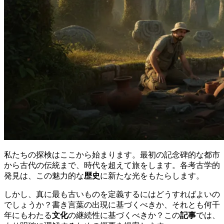
私たちの探検はここから始まります。最初の記念碑的な都市
から古代の伝統まで、時代を超えて旅をします。各考古学的
発見は、この魅力的な
歴史
に新たな光をもたらします。
しかし、真に最も古いものを定義するにはどうすればよいの
でしょうか？書き言葉の出現に基づくべきか、それとも何千
年にもわたる
文化
の継続性に基づくべきか？この
記事
では、