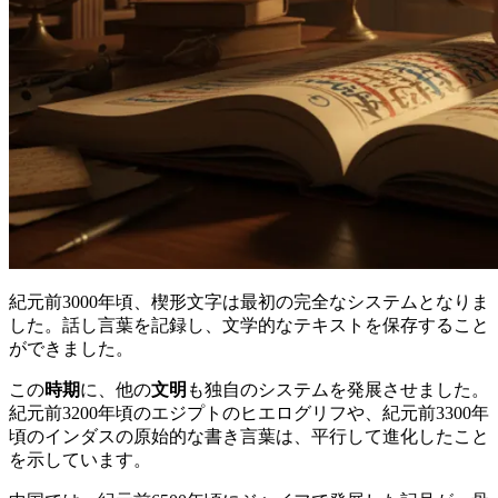
紀元前3000年頃、楔形文字は最初の完全なシステムとなりま
した。話し言葉を記録し、文学的なテキストを保存すること
ができました。
この
時期
に、他の
文明
も独自のシステムを発展させました。
紀元前3200年頃のエジプトのヒエログリフや、紀元前3300年
頃のインダスの原始的な書き言葉は、平行して進化したこと
を示しています。