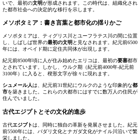
いで、最初の
文明
が形成されます。この時代は、組織化され
た都市社会への決定的な移行を示します。
メソポタミア：書き言葉と都市化の揺りかご
メソポタミアは、ティグリス川とユーフラテス川の間に位置
し、しばしば世界の
最初の文明
と見なされます。紀元前6500
年には、オベイド期に定住共同体が出現します。
紀元前8500年頃に人が住み始めたエリコは、最初の
要塞
都市
とされています。しかし、ウルク期（紀元前4000年-紀元前
3100年）に入ると、楔形文字が徐々に現れます。
シュメール人
は、紀元前31世紀にウルクのような印象的な
都
市
を築きました。これらの大都市にはすでに数万人の住民が
住んでいました。
古代エジプトとその文化的進歩
古代
エジプト
は、同時に独自の革新を発展させました。紀元
前5500年には、バダリ文化とナガダ文化がナイル川沿いで繁
栄しました。