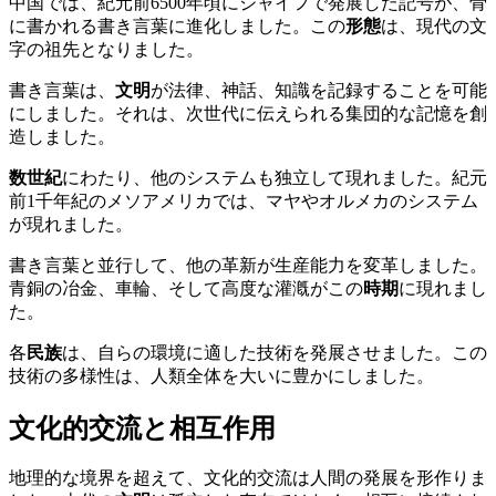
中国では、紀元前6500年頃にジャイフで発展した記号が、骨
に書かれる書き言葉に進化しました。この
形態
は、現代の文
字の祖先となりました。
書き言葉は、
文明
が法律、神話、知識を記録することを可能
にしました。それは、次世代に伝えられる集団的な記憶を創
造しました。
数世紀
にわたり、他のシステムも独立して現れました。紀元
前1千年紀のメソアメリカでは、マヤやオルメカのシステム
が現れました。
書き言葉と並行して、他の革新が生産能力を変革しました。
青銅の冶金、車輪、そして高度な灌漑がこの
時期
に現れまし
た。
各
民族
は、自らの環境に適した技術を発展させました。この
技術の多様性は、人類全体を大いに豊かにしました。
文化的交流と相互作用
地理的な境界を超えて、文化的交流は人間の発展を形作りま