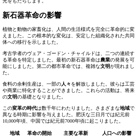
光をもたらします。
新石器革命の影響
植物と動物の家畜化は、人間の生活様式を完全に革命的に変
えました。この根本的な変化は、安定した組織化された共同
体への移行を示しました。
考古学者のヴェア・ゴードン・チャイルドは、二つの連続す
る革命を特定しました。最初の新石器革命は
農業
の発展を可
能にしました。第二の都市革命では、複雑な
文明
が現れまし
た。
食料の余剰生産は、一部の
人々
を解放しました。彼らは工芸
や商業に特化することができました。これらの活動は、将来
の
文明
の基礎となりました。
この
変革の時代
は数千年にわたりました。さまざまな
地域
で
異なる時期に影響を与えました。肥沃な三日月では紀元前
10,000年頃、中国では紀元前7000年頃に起こりました。
地域
革命の開始
主要な革新
人口への影響