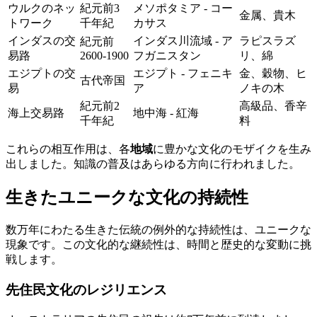
ウルクのネッ
紀元前3
メソポタミア - コー
金属、貴木
トワーク
千年紀
カサス
インダスの交
インダス川流域 - ア
ラピスラズ
紀元前
易路
2600-1900
フガニスタン
リ、綿
エジプトの交
エジプト - フェニキ
金、穀物、ヒ
古代帝国
易
ア
ノキの木
紀元前2
高級品、香辛
海上交易路
地中海 - 紅海
千年紀
料
これらの相互作用は、各
地域
に豊かな文化のモザイクを生み
出しました。知識の普及はあらゆる方向に行われました。
生きたユニークな文化の持続性
数万年にわたる生きた伝統の例外的な持続性は、ユニークな
現象です。この文化的な継続性は、時間と歴史的な変動に挑
戦します。
先住民文化のレジリエンス