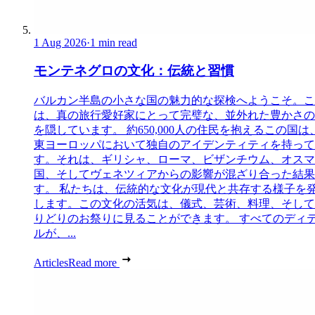
1 Aug 2026
·
1 min read
モンテネグロの文化：伝統と習慣
バルカン半島の小さな国の魅力的な探検へようこそ。こ
は、真の旅行愛好家にとって完璧な、並外れた豊かさの
を隠しています。 約650,000人の住民を抱えるこの国は
東ヨーロッパにおいて独自のアイデンティティを持って
す。それは、ギリシャ、ローマ、ビザンチウム、オスマ
国、そしてヴェネツィアからの影響が混ざり合った結果
す。 私たちは、伝統的な文化が現代と共存する様子を
します。この文化の活気は、儀式、芸術、料理、そして
りどりのお祭りに見ることができます。 すべてのディ
ルが、...
Articles
Read more