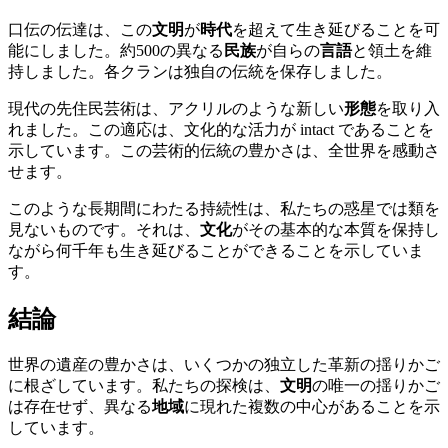
口伝の伝達は、この
文明
が
時代
を超えて生き延びることを可
能にしました。約500の異なる
民族
が自らの
言語
と領土を維
持しました。各クランは独自の伝統を保存しました。
現代の先住民芸術は、アクリルのような新しい
形態
を取り入
れました。この適応は、文化的な活力が intact であることを
示しています。この芸術的伝統の豊かさは、全世界を感動さ
せます。
このような長期間にわたる持続性は、私たちの惑星では類を
見ないものです。それは、
文化
がその基本的な本質を保持し
ながら何千年も生き延びることができることを示していま
す。
結論
世界の遺産の豊かさは、いくつかの独立した革新の揺りかご
に根ざしています。私たちの探検は、
文明
の唯一の揺りかご
は存在せず、異なる
地域
に現れた複数の中心があることを示
しています。