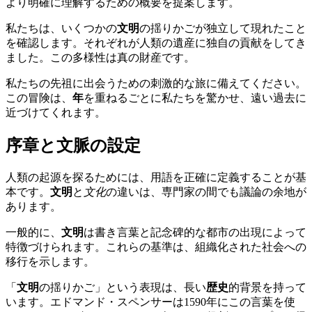
より明確に理解するための概要を提案します。
私たちは、いくつかの
文明
の揺りかごが独立して現れたこと
を確認します。それぞれが人類の遺産に独自の貢献をしてき
ました。この多様性は真の財産です。
私たちの先祖に出会うための刺激的な旅に備えてください。
この冒険は、
年
を重ねるごとに私たちを驚かせ、遠い過去に
近づけてくれます。
序章と文脈の設定
人類の起源を探るためには、用語を正確に定義することが基
本です。
文明
と
文化
の違いは、専門家の間でも議論の余地が
あります。
一般的に、
文明
は書き言葉と記念碑的な都市の出現によって
特徴づけられます。これらの基準は、組織化された社会への
移行を示します。
「
文明
の揺りかご」という表現は、長い
歴史
的背景を持って
います。エドマンド・スペンサーは1590年にこの言葉を使