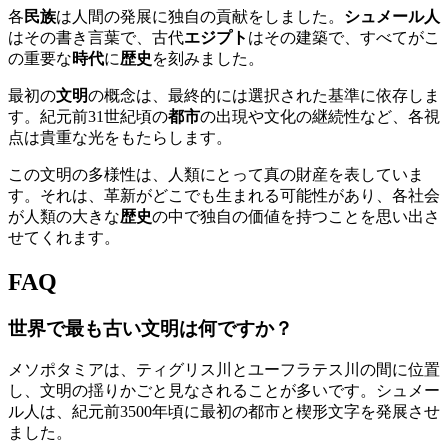
各
民族
は人間の発展に独自の貢献をしました。
シュメール人
はその書き言葉で、古代
エジプト
はその建築で、すべてがこ
の重要な
時代
に
歴史
を刻みました。
最初の
文明
の概念は、最終的には選択された基準に依存しま
す。紀元前31世紀頃の
都市
の出現や文化の継続性など、各視
点は貴重な光をもたらします。
この文明の多様性は、人類にとって真の財産を表していま
す。それは、革新がどこでも生まれる可能性があり、各社会
が人類の大きな
歴史
の中で独自の価値を持つことを思い出さ
せてくれます。
FAQ
世界で最も古い文明は何ですか？
メソポタミアは、ティグリス川とユーフラテス川の間に位置
し、文明の揺りかごと見なされることが多いです。シュメー
ル人は、紀元前3500年頃に最初の都市と楔形文字を発展させ
ました。