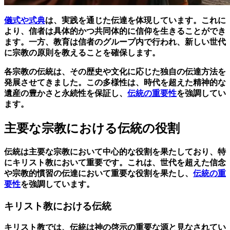
儀式や式典
は、実践を通じた伝達を体現しています。これに
より、信者は具体的かつ共同体的に信仰を生きることができ
ます。一方、教育は信者のグループ内で行われ、新しい世代
に宗教の原則を教えることを確保します。
各宗教の伝統は、その歴史や文化に応じた独自の伝達方法を
発展させてきました。この多様性は、時代を超えた精神的な
遺産の豊かさと永続性を保証し、
伝統の重要性
を強調してい
ます。
主要な宗教における伝統の役割
伝統は主要な宗教において中心的な役割を果たしており、特
にキリスト教において重要です。これは、世代を超えた信念
や宗教的慣習の伝達において重要な役割を果たし、
伝統の重
要性
を強調しています。
キリスト教における伝統
キリスト教では、伝統は神の啓示の重要な源と見なされてい