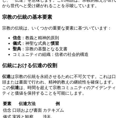
し、「伝達」を意味します。この用語は、宗教的教えが世代
から世代へと受け継がれることを示唆しています。
宗教の伝統の基本要素
宗教の伝統は、いくつかの重要な要素に基づいています：
信念
：教義と精神的原則
儀式
：神聖な式典と
慣習
聖典
：宗教の基盤となる文書
コミュニティの組織：信者の社会的構造
伝統における伝達の役割
伝達
は宗教の伝統を永続させるために不可欠です。これは口
頭または書面で行われ、精神的教えの継続性を確保します。
この
伝達
は、時間を超えて宗教コミュニティのアイデンティ
ティと価値を保持することを可能にします。
要素
伝達方法
例
信念
口頭および書面
カテキズム
儀式
実践と観察
洗礼