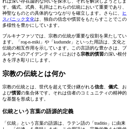
れは深い存在論的な問いを探求し、それを解決しようとしま
す。儀式、式典、礼拝はこれらの伝統において重要であり、
神聖なものとの具体的なつながりを確立します。さらに、
ヒ
スパニック文化
は、独自の信念や慣習をもたらすことでこの
多様性を豊かにしています。
ブルキナファソでは、宗教の伝統が重要な役割を果たしてい
ます。「rog-n-miki」や「kudumde」といった用語は、文化と
伝統の相互作用を示しています。この言語的な豊かさは、ブ
ルキナベのアイデンティティにおける
宗教的慣習
の深い根付
きを浮き彫りにします。
宗教の伝統とは何か
宗教の伝統とは、世代を超えて受け継がれる
信念
、
儀式
、お
よび
慣習
の集合体です。それは信者のコミュニティの精神的
な基盤を形成します。
伝統という言葉の語源的定義
「伝統」という言葉の語源は、ラテン語の「traditio」に由来