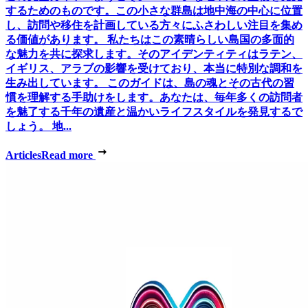
するためのものです。この小さな群島は地中海の中心に位置
し、訪問や移住を計画している方々にふさわしい注目を集め
る価値があります。 私たちはこの素晴らしい島国の多面的
な魅力を共に探求します。そのアイデンティティはラテン、
イギリス、アラブの影響を受けており、本当に特別な調和を
生み出しています。 このガイドは、島の魂とその古代の習
慣を理解する手助けをします。あなたは、毎年多くの訪問者
を魅了する千年の遺産と温かいライフスタイルを発見するで
しょう。 地...
Articles
Read more