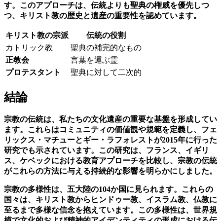
す。このアプローチは、伝統よりも聖典の権威を優先しつ
つ、キリスト教の歴史と遺産の重要性を認めています。
キリスト教の宗派
伝統の役割
カトリック教
聖典の補完的なもの
正教会
言葉を運ぶ霊
プロテスタント
聖典に対して二次的
結論
宗教の伝統は、私たちの文化遺産の重要な基盤を形成してい
ます。これらはコミュニティの価値観や規範を定義し、フェ
リックス・マチューとギー・ラフォレストが2015年に行った
研究でも示されています。この研究は、フランス、イギリ
ス、ケベックにおける教育アプローチを比較し、宗教の伝統
がこれらの方法に与える持続的な影響を明らかにしました。
宗教の多様性
は、五大陸の104か国に見られます。これらの
国々は、キリスト教からヒンドゥー教、イスラム教、仏教に
至るまで多様な信念を抱えています。この多様性は、世界規
模で文化的および精神的アイデンティティの形成における伝