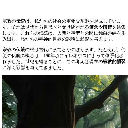
宗教の
伝統
は、私たちの社会の重要な基盤を形成していま
す。それは世代から世代へと受け継がれる
信念
や
慣習
を結集
します。これらの伝統は、人間と
神聖
との間に独自の絆を生
み出し、私たちの精神的世界の認識に影響を与えます。
宗教の
伝統
の根は古代にまでさかのぼります。たとえば、使
徒の
伝統
の概念は、190年頃にイレネウスによって体系化さ
れました。世紀を経るごとに、この考えは現在の
宗教的慣習
に深く影響を与えてきました。