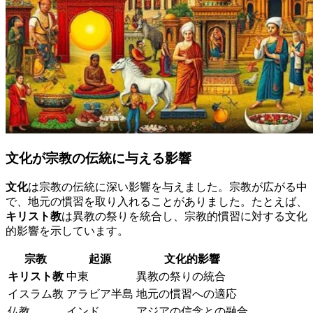
文化が宗教の伝統に与える影響
文化
は宗教の伝統に深い影響を与えました。宗教が広がる中
で、地元の慣習を取り入れることがありました。たとえば、
キリスト教
は異教の祭りを統合し、宗教的慣習に対する文化
的影響を示しています。
宗教
起源
文化的影響
キリスト教
中東
異教の祭りの統合
イスラム教
アラビア半島
地元の慣習への適応
仏教
インド
アジアの信念との融合