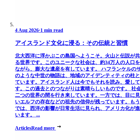
4 Aug 2026
·
1 min read
アイスランド文化に浸る：その伝統と習慣
北大西洋に浮かぶこの島国へようこそ。火山と伝説が共
る世界です。このユニークな社会は、約34万人の人口
ながら、膨大な遺産を有しています。 ハフランケルの
のような中世の物語は、地域のアイデンティティの柱と
ています。アイスランド人は今でもそれを読み、愛して
す。この過去とのつながりは素晴らしいものです。 社
二つの世界の間を行き来しています。一方では、目に見
いエルフの存在などの祖先の信仰が残っています。もう
では、西洋の影響が日常生活に見られ、アメリカ化が進
います。 ...
Articles
Read more