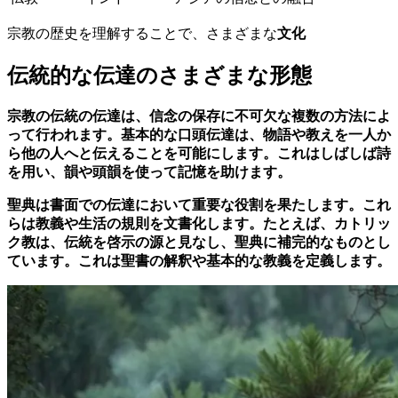
宗教の歴史を理解することで、さまざまな
文化
伝統的な伝達のさまざまな形態
宗教の伝統の
伝達
は、信念の保存に不可欠な複数の方法によ
って行われます。基本的な
口頭伝達
は、物語や教えを一人か
ら他の人へと伝えることを可能にします。これはしばしば詩
を用い、韻や頭韻を使って記憶を助けます。
聖典
は書面での伝達において重要な役割を果たします。これ
らは教義や生活の規則を文書化します。たとえば、
カトリッ
ク教
は、伝統を啓示の源と見なし、聖典に補完的なものとし
ています。これは聖書の解釈や基本的な教義を定義します。