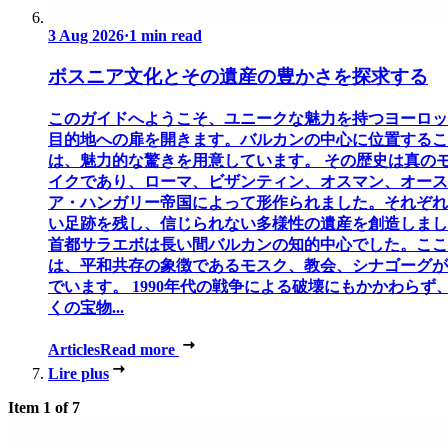
3 Aug 2026
·
1 min read
ボスニア文化とその遺産の豊かさを探求する
このガイドへようこそ、ユニークな魅力を持つヨーロッ
目的地への扉を開きます。バルカンの中心に位置するこ
は、魅力的な驚きを用意しています。 その歴史は真の
イクであり、ローマ、ビザンティン、オスマン、オース
ア・ハンガリー帝国によって形作られました。それぞれ
い足跡を残し、信じられない多様性の遺産を創造しまし
首都サラエボは長い間バルカンの知的中心でした。ここ
は、平和共存の象徴であるモスク、教会、シナゴーグが
でいます。 1990年代の戦争による破壊にもかかわらず
くの宝物...
Articles
Read more
Lire plus
Item 1 of 7