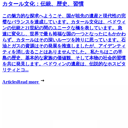
カタール文化：伝統、歴史、習慣
この魅力的な探求へようこそ、国が祖先の遺産と現代性の完
璧なバランスを達成しています。カタール文化は、ベドウィ
ンの伝統と21世紀の間のユニークな橋を表しています。 急
速に変化し、世界で最も裕福な国の一つとなったにもかかわ
らず、カタールはその深いルーツを誇りに思っています。石
油とガスの資源はその発展を推進しましたが、アイデンティ
ティを消し去ることはありませんでした。 私たちはこの半
島の歴史、基本的な家族の価値観、そして本物の社会的習慣
を共に発見します。ベドウィンの遺産は、伝説的なホスピタ
リティとコ...
Articles
Read more