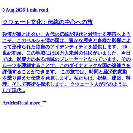
8 Aug 2026
·
1 min read
クウェート文化：伝統の中心への旅
砂漠が海と出会い、古代の伝統が現代と対話する宇宙へよう
こそ。このペルシャ湾の国は、豊かな歴史と多様な影響によ
って形作られた独自のアイデンティティを提供します。 20
世紀初頭、この地域には10万人未満の住民がいました。今日
では、影響力のある地域のプレーヤーとなっています。その
ルーツを理解することで、このダイナミックな国の複雑さを
評価することができます。 この旅では、時間と経済的変動
を乗り越えた伝統を発見します。私たちは、祝祭、建築、料
理、そして芸術を探求します。 クウェート人がどのように
して現代...
Articles
Read more