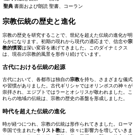
聖典
書面および朗読
聖書、コーラン
宗教伝統の歴史と進化
宗教の歴史を研究することで、世紀を超えた伝統の進化が明
らかになります。初期の現れから現代の適応まで、信念や
宗
教的慣習
は深い変容を遂げてきました。このダイナミクス
は、現在の宗教的風景を形作り続けています。
古代における伝統の起源
古代において、各都市は独自の
宗教
を持ち、さまざまな儀式
や習慣がありました。古代ギリシャではオリンポスの神々が
崇拝され、エジプトではラーとオシリスが敬われました。こ
れらの地域の伝統は、宗教の歴史の基盤を形成しました。
時代を超えた伝統の進化
時が経つにつれ、宗教の伝統は形作られてきました。ローマ
帝国で生まれた
キリスト教
は、徐々に影響力を増していきま