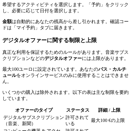
希望するアクティビティを選択します。「予約」をクリック
し、必要に応じて日付を選択します。
金額
は自動的にあなたの残高から差し引かれます。確認コー
ドは「マイ予約」タブに届きます。
デジタルオファーに関する制限と上限
真正な利用を保証するためのルールがあります。音楽サブス
クリプションなどの
デジタルオファー
には上限があります。
最大100ユーロに設定されています。あなたの
パス・カルチ
ュール
をオンラインサービスのみに使用することはできませ
ん。
いくつかの購入は除外されます。以下の表は主な制限を要約
しています。
オファーのタイプ
ステータス
詳細 / 上限
デジタルサブスクリプション
許可されて
最大100 €の上限
（音楽、新聞）
いる
コンピュータ機器 & アクセ
許可されて