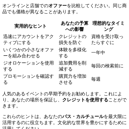
オンラインと店舗での
オファー
を比較してください。同じ商
品でも価格が異なることがあります。
あなたの予算
理想的なタイミ
実用的なヒント
への影響
ング
迅速にアカウントをアク
クレジットの
資格を受け取っ
ティブにする
損失を防ぐ
たらすぐに
いくつかの小さなオファ
体験を多様化
一年中
ーを組み合わせる
する
ジオロケーションを使用
追加費用を削
毎回の検索前に
する
減する
プロモーションを確認す
購買力を増加
毎週
る
させる
人気のあるイベントの早期予約をお勧めします。これによ
り、あなたの場所を保証し、
クレジットを使用する
ことがで
きます。
これらのヒントは、あなたの
パス・カルチュール
を最大限に
活用するのに役立ちます。文化的な世界を豊かにするために
活用してください。