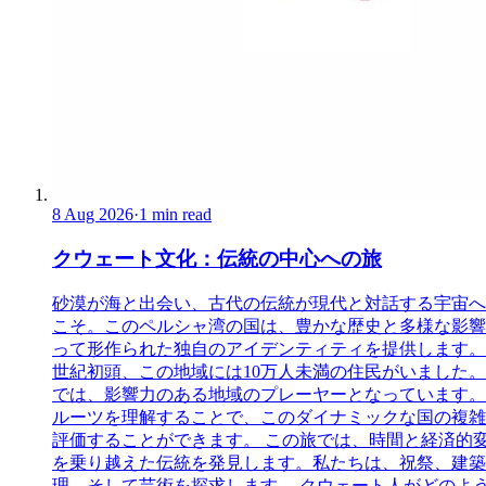
8 Aug 2026
·
1 min read
クウェート文化：伝統の中心への旅
砂漠が海と出会い、古代の伝統が現代と対話する宇宙へ
こそ。このペルシャ湾の国は、豊かな歴史と多様な影響
って形作られた独自のアイデンティティを提供します。 
世紀初頭、この地域には10万人未満の住民がいました
では、影響力のある地域のプレーヤーとなっています。
ルーツを理解することで、このダイナミックな国の複雑
評価することができます。 この旅では、時間と経済的
を乗り越えた伝統を発見します。私たちは、祝祭、建築
理、そして芸術を探求します。 クウェート人がどのよ