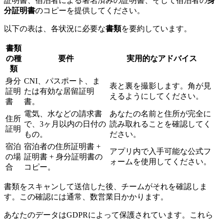
証明書、宿泊者による署名済みの証明書、そして宿泊者の
身
分証明書
のコピーを提供してください。
以下の表は、各状況に必要な
書類
を要約しています。
書類
の種
要件
実用的なアドバイス
類
身分
CNI、パスポート、ま
表と裏を撮影します。角が見
証明
たは有効な居留証明
えるようにしてください。
書
書。
電気、水などの請求書
あなたの名前と住所が完全に
住所
で、3ヶ月以内の日付の
読み取れることを確認してく
証明
もの。
ださい。
宿泊
宿泊者の住所証明書 +
アプリ内で入手可能な公式フ
の場
証明書 + 身分証明書の
ォームを使用してください。
合
コピー。
書類をスキャンして送信した後、チームがそれを確認しま
す。この確認には通常、数営業日かかります。
あなたのデータはGDPRによって保護されています。これら