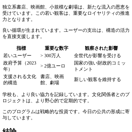
独立系書店、映画館、小規模な劇場は、新たな流入の恩恵を
受けています。この若い観客は、重要なロイヤリティの推進
力となります。
良い循環が生まれています。ユーザーの支出は、構造の活力
を直接支援します。
指標
重要な数字
観察された影響
若いユーザー
> 300万人
全世代が影響を受ける
政府予算（2023
国家の強い財政的コミッ
> 2億ユーロ
年）
トメント
支援される文化
書店、映画
新しい観客を維持する
的構造
館、劇場
学校も、より良い協力を記録しています。文化関係者とのプ
ロジェクトは、より野心的で定期的です。
このプログラムは戦略的な投資です。今日の公共の形成に寄
与しています。
結論