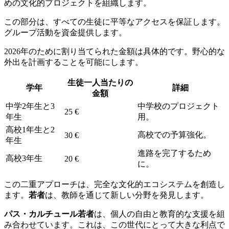
めの文化的プロジェクトを組織します。
この部分は、すべての生徒に平等なアクセスを保証します。
グループ活動を資金提供します。
2026年のために割り当てられた金額は具体的です。野心的な
外出を計画することを可能にします。
生徒一人当たりの
学年
詳細
金額
中学2年生と3
中学校のプロジェクト
25 €
年生
用。
高校1年生と2
高校での予算強化。
30 €
年生
進路を完了するため
高校3年生
20 €
に。
この二重アプローチは、完全な文化的エコシステムを創造し
ます。
若者
は、教師を通じて新しい分野を発見します。
パス・カルチュール若者
は、個人の自由と教育的な支援を組
み合わせています。これは、この世代にとって大きな利点で