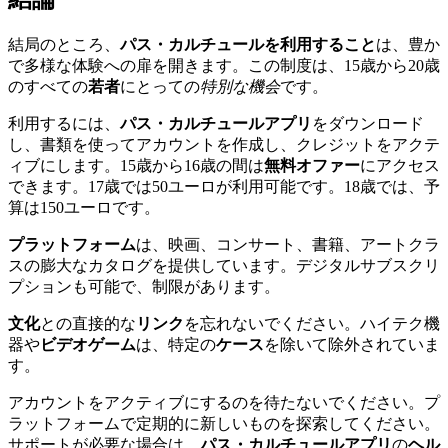
結局のところ、
パス・カルチュールを利用すること
は、豊か
で多様な体験への扉を開きます。この制度は、15歳から20歳
のすべての
若者
にとっての
特別な機会
です。
利用するには、
パス・カルチュールアプリ
をダウンロード
し、書類を使ってアカウントを作成し、クレジットをアクテ
ィブにします。15歳から16歳の間は
無料オファー
にアクセス
できます。17歳では50ユーロが利用可能です。18歳では、予
算は150ユーロです。
プラットフォーム
は、映画、コンサート、書籍、アートクラ
スの膨大なカタログを提供しています。デジタルサブスクリ
プションも可能で、制限があります。
文化
との直接的な
リンク
を忘れないでください。ハイテク機
器や
ビデオゲーム
は、特定の
ケース
を除いて除外されていま
す。
アカウントをアクティブにするのを待たないでください。プ
ラットフォームで定期的に新しいものを探索してください。
サポートが必要な場合は、
パス・カルチュールアプリ
の
ヘル