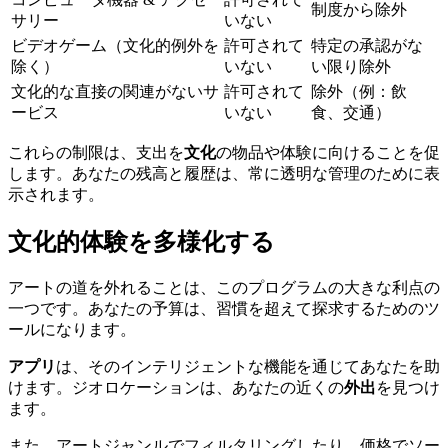
制度から除外
サリー
いない
ビデオゲーム（文化的例外を
許可されて
特定の承認がな
除く）
いない
い限り除外
文化的な直接の関連がないサ
許可されて
除外（例：飲
ービス
いない
食、交通）
これらの制限は、支出を
文化
の物品や体験に向けることを促
します。あなたの残高と履歴は、常に透明な管理のために表
示されます。
文化的体験を多様化する
アートの道を外れることは、このプログラムの大きな利点の
一つです。あなたの予算は、習慣を超えて探求するためのツ
ールになります。
アプリ
は、そのインテリジェントな機能を通じてあなたを助
けます。ジオロケーションは、あなたの近くの
外出
を見つけ
ます。
また、アートジャンルでフィルタリングしたり、価格でソー