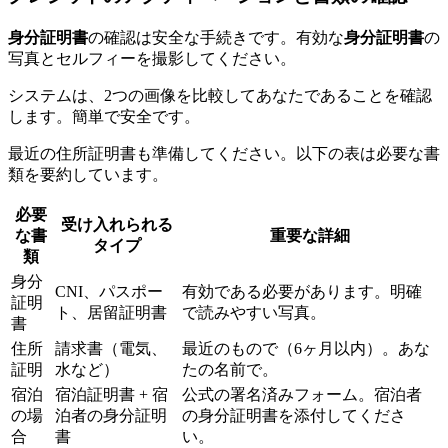
身分証明書
の確認は安全な手続きです。有効な
身分証明書
の
写真とセルフィーを撮影してください。
システムは、2つの画像を比較してあなたであることを確認
します。簡単で安全です。
最近の住所証明書も準備してください。以下の表は必要な書
類を要約しています。
必要
受け入れられる
な書
重要な詳細
タイプ
類
身分
CNI、パスポー
有効である必要があります。明確
証明
ト、居留証明書
で読みやすい写真。
書
住所
請求書（電気、
最近のもので（6ヶ月以内）。あな
証明
水など）
たの名前で。
宿泊
宿泊証明書 + 宿
公式の署名済みフォーム。宿泊者
の場
泊者の身分証明
の身分証明書を添付してくださ
合
書
い。