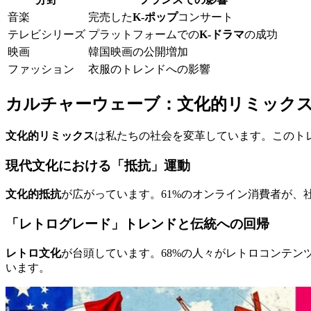
音楽
完売した
K-ポップ
コンサート
テレビシリーズ
プラットフォームでの
K-ドラマ
の成功
映画
韓国映画の公開増加
ファッション
衣服のトレンドへの影響
カルチャーウェーブ：文化的リミック
文化的リミックス
は私たちの社会を変革しています。このト
現代文化における「抵抗」運動
文化的抵抗
が広がっています。61%のオンライン消費者が
「レトログレード」トレンドと伝統への回帰
レトロ文化
が台頭しています。68%の人々がレトロコンテン
います。