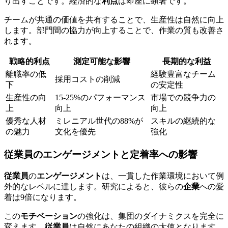
り出すことです。経済的な
利点
は即座に顕著です。
チームが共通の価値を共有することで、生産性は自然に向上
します。部門間の協力が向上することで、作業の質も改善さ
れます。
戦略的利点
測定可能な影響
長期的な利益
離職率の低
経験豊富なチーム
採用コストの削減
下
の安定性
生産性の向
15-25%のパフォーマンス
市場での競争力の
上
向上
向上
優秀な人材
ミレニアル世代の88%が
スキルの継続的な
の魅力
文化を優先
強化
従業員のエンゲージメントと定着率への影響
従業員
の
エンゲージメント
は、一貫した作業環境において例
外的なレベルに達します。研究によると、彼らの
企業
への愛
着は9倍になります。
この
モチベーション
の強化は、集団のダイナミクスを完全に
変えます。
従業員
は自然にあなたの組織の大使となります。