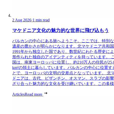
2 Aug 2026
·
1 min read
マケドニア文化の魅力的な世界に飛び込もう
バルカンの中心にある旅へようこそ。ここでは、特別な
遺産の豊かさが明らかになります。北マケドニア共和国
1991年から独立した国であり、数世紀にわたる歴史に
形作られた独自のアイデンティティを持っています。 
国は、南東ヨーロッパに位置し、約210万人の住民が25,0
km²の領土に暮らしています。バルカンの中心に位置す
とで、ヨーロッパの文明の交差点となっています。 北
ドニアは、古代、ビザンチン、オスマン、スラブの影響
ざり合った魅力的な文化を受け継いでいます。この多様..
Articles
Read more