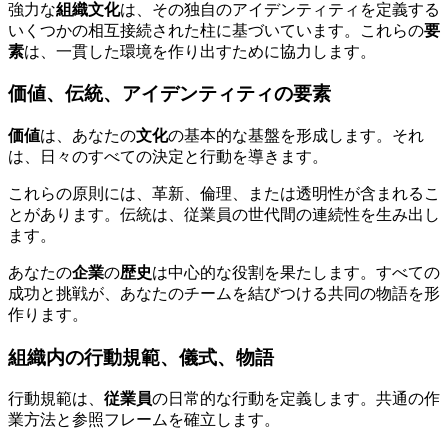
強力な
組織文化
は、その独自のアイデンティティを定義する
いくつかの相互接続された柱に基づいています。これらの
要
素
は、一貫した環境を作り出すために協力します。
価値、伝統、アイデンティティの要素
価値
は、あなたの
文化
の基本的な基盤を形成します。それ
は、日々のすべての決定と行動を導きます。
これらの原則には、革新、倫理、または透明性が含まれるこ
とがあります。伝統は、従業員の世代間の連続性を生み出し
ます。
あなたの
企業
の
歴史
は中心的な役割を果たします。すべての
成功と挑戦が、あなたのチームを結びつける共同の物語を形
作ります。
組織内の行動規範、儀式、物語
行動規範は、
従業員
の日常的な行動を定義します。共通の作
業方法と参照フレームを確立します。