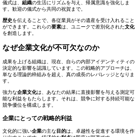
儀式は、
組織
の生活にリズムを与え、帰属意識を強化しま
す。歓迎の儀式から共同の祝賀まで。
歴史
を伝えることで、各従業員がその遺産を受け入れること
ができます。これらの
要素
は、ユニークで差別化された
文化
を創造します。
なぜ企業文化が不可欠なのか
成果を上げる組織は、現在、自らの内部アイデンティティの
決定的な影響を認識しています。この戦略的アプローチは、
単なる理論的枠組みを超え、真の成長のレバレッジとなりま
す。
強力な
企業文化
は、あなたの結果に直接影響を与える測定可
能な利益をもたらします。それは、競争に対する持続可能な
競争優位を構成します。
企業にとっての戦略的利益
文化的に強い
企業
の主な
目的
は、卓越性を促進する環境を作