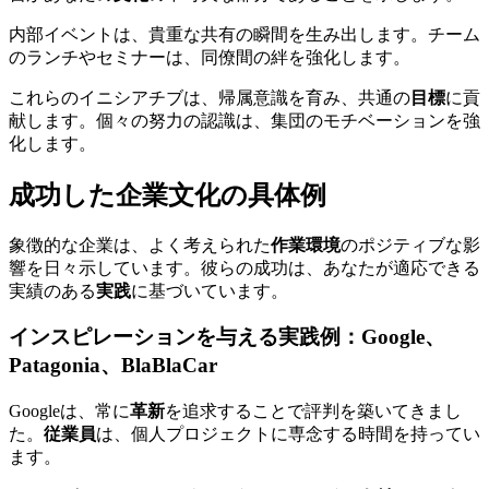
内部イベントは、貴重な共有の瞬間を生み出します。チーム
のランチやセミナーは、同僚間の絆を強化します。
これらのイニシアチブは、帰属意識を育み、共通の
目標
に貢
献します。個々の努力の認識は、集団のモチベーションを強
化します。
成功した企業文化の具体例
象徴的な企業は、よく考えられた
作業環境
のポジティブな影
響を日々示しています。彼らの成功は、あなたが適応できる
実績のある
実践
に基づいています。
インスピレーションを与える実践例：Google、
Patagonia、BlaBlaCar
Googleは、常に
革新
を追求することで評判を築いてきまし
た。
従業員
は、個人プロジェクトに専念する時間を持ってい
ます。