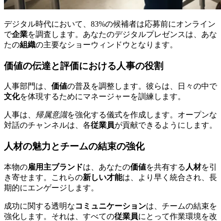
デジタル時代において、83%の候補者は応募前にオンライン
で
企業
を調査します。あなたのデジタルプレゼンスは、あな
たの
組織
の主要なショーウィンドウとなります。
価値の伝達と評価における人事の役割
人事部門は、
価値
の普及を調整します。彼らは、日々の中で
文化
を体現するためにマネージャーを訓練します。
人事は、
帰属意識
を強化する儀式を作成します。オープンな
対話のチャンネルは、各
従業員
が貢献できるようにします。
人材の魅力とチームの結束の強化
本物の
雇用主ブランド
は、あなたの
価値
を共有する
人材
を引
き寄せます。これらの
新しい才能
は、より早く統合され、長
期的にエンゲージします。
成功に関する透明な
コミュニケーション
は、チームの結束を
強化します。それは、すべての
従業員
にとって作業環境を改