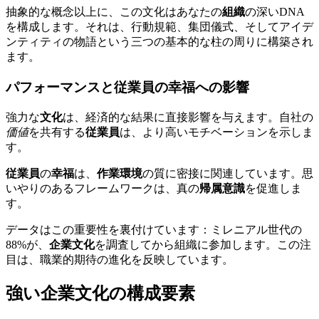
抽象的な概念以上に、この文化はあなたの
組織
の深いDNA
を構成します。それは、行動規範、集団儀式、そしてアイデ
ンティティの物語という三つの基本的な柱の周りに構築され
ます。
パフォーマンスと従業員の幸福への影響
強力な
文化
は、経済的な結果に直接影響を与えます。自社の
価値
を共有する
従業員
は、より高いモチベーションを示しま
す。
従業員
の
幸福
は、
作業環境
の質に密接に関連しています。思
いやりのあるフレームワークは、真の
帰属意識
を促進しま
す。
データはこの重要性を裏付けています：ミレニアル世代の
88%が、
企業文化
を調査してから組織に参加します。この注
目は、職業的期待の進化を反映しています。
強い企業文化の構成要素