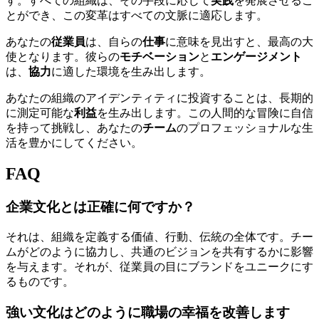
す。すべての組織は、その手段に応じて
実践
を発展させるこ
とができ、この変革はすべての文脈に適応します。
あなたの
従業員
は、自らの
仕事
に意味を見出すと、最高の大
使となります。彼らの
モチベーション
と
エンゲージメント
は、
協力
に適した環境を生み出します。
あなたの組織のアイデンティティに投資することは、長期的
に測定可能な
利益
を生み出します。この人間的な冒険に自信
を持って挑戦し、あなたの
チーム
のプロフェッショナルな生
活を豊かにしてください。
FAQ
企業文化とは正確に何ですか？
それは、組織を定義する価値、行動、伝統の全体です。チー
ムがどのように協力し、共通のビジョンを共有するかに影響
を与えます。それが、従業員の目にブランドをユニークにす
るものです。
強い文化はどのように職場の幸福を改善します