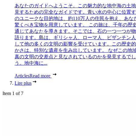
あなたのガイドへようこそ。この魅力的な地中海の土地
見するための完全なガイドです。青い水の中心に位置す
のユニークな目的地は、約110万人の住民を抱え、あな
驚くべき宝物を用意しています。 この旅は、千年の歴
通じてあなたを導きます。そこでは、石の一つ一つが物
語ります。島は、ギリシャ人、ローマ人、ビザンチン人
して他の多くの文明の影響を受けています。この歴史的
かさは、特別な遺産を生み出しています。 なぜこの地
真の文明の交差点と見なされているのかを発見するでし
う。地中海に...
Articles
Read more
Lire plus
Item 1 of 7