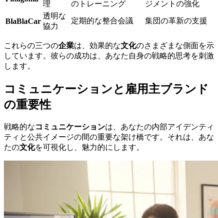
理
のトレーニング
ジメントの強化
透明な
定期的な整合会議
集団の革新の支援
BlaBlaCar
協力
これらの三つの
企業
は、効果的な
文化
のさまざまな側面を示
しています。彼らの成功は、あなた自身の戦略的思考を刺激
します。
コミュニケーションと雇用主ブランド
の重要性
戦略的な
コミュニケーション
は、あなたの内部アイデンティ
ティと公共イメージの間の重要な架け橋です。それは、あな
たの
文化
を可視化し、魅力的にします。