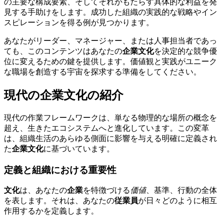
の主要な構成要素、そしてそれがもたらす具体的な利益を発
見する手助けをします。成功した組織の実践的な戦略やイン
スピレーションを得る例が見つかります。
あなたがリーダー、マネージャー、または人事担当者であっ
ても、このコンテンツはあなたの
企業文化
を決定的な競争優
位に変えるための鍵を提供します。価値観と実践がユニーク
な職場を創造する宇宙を探求する準備をしてください。
現代の企業文化の紹介
現代の作業フレームワークは、単なる物理的な場所の概念を
超え、生きたエコシステムへと進化しています。この変革
は、組織生活のあらゆる側面に影響を与える明確に定義され
た
企業文化
に基づいています。
定義と組織における重要性
文化
は、あなたの
企業
を特徴づける
価値
、基準、行動の全体
を表します。それは、あなたの
従業員
が日々どのように相互
作用するかを定義します。