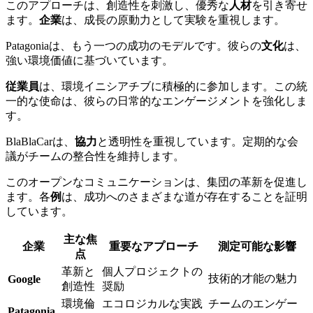
このアプローチは、創造性を刺激し、優秀な
人材
を引き寄せ
ます。
企業
は、成長の原動力として実験を重視します。
Patagoniaは、もう一つの成功のモデルです。彼らの
文化
は、
強い環境価値に基づいています。
従業員
は、環境イニシアチブに積極的に参加します。この統
一的な使命は、彼らの日常的なエンゲージメントを強化しま
す。
BlaBlaCarは、
協力
と透明性を重視しています。定期的な会
議がチームの整合性を維持します。
このオープンなコミュニケーションは、集団の革新を促進し
ます。各
例
は、成功へのさまざまな道が存在することを証明
しています。
主な焦
企業
重要なアプローチ
測定可能な影響
点
革新と
個人プロジェクトの
技術的才能の魅力
Google
創造性
奨励
環境倫
エコロジカルな実践
チームのエンゲー
Patagonia