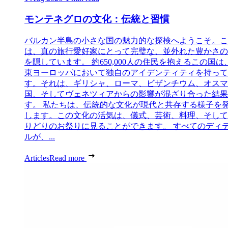
モンテネグロの文化：伝統と習慣
バルカン半島の小さな国の魅力的な探検へようこそ。こ
は、真の旅行愛好家にとって完璧な、並外れた豊かさの
を隠しています。 約650,000人の住民を抱えるこの国は
東ヨーロッパにおいて独自のアイデンティティを持って
す。それは、ギリシャ、ローマ、ビザンチウム、オスマ
国、そしてヴェネツィアからの影響が混ざり合った結果
す。 私たちは、伝統的な文化が現代と共存する様子を
します。この文化の活気は、儀式、芸術、料理、そして
りどりのお祭りに見ることができます。 すべてのディ
ルが、...
Articles
Read more