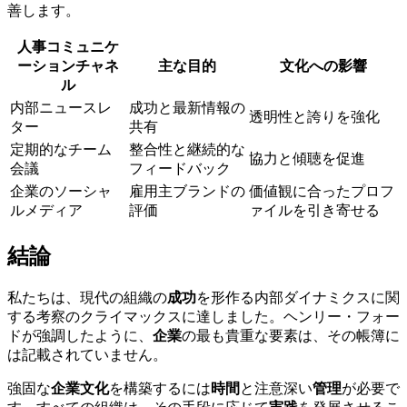
善します。
人事コミュニケ
ーションチャネ
主な目的
文化への影響
ル
内部ニュースレ
成功と最新情報の
透明性と誇りを強化
ター
共有
定期的なチーム
整合性と継続的な
協力と傾聴を促進
会議
フィードバック
企業のソーシャ
雇用主ブランドの
価値観に合ったプロフ
ルメディア
評価
ァイルを引き寄せる
結論
私たちは、現代の組織の
成功
を形作る内部ダイナミクスに関
する考察のクライマックスに達しました。ヘンリー・フォー
ドが強調したように、
企業
の最も貴重な要素は、その帳簿に
は記載されていません。
強固な
企業文化
を構築するには
時間
と注意深い
管理
が必要で