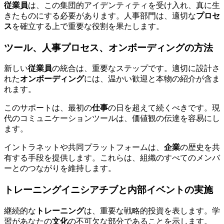
従業員
は、この集団的アイデンティティを受け入れ、真に生
きたものにする必要があります。人事部門は、適切な
プロセ
ス
を確立する上で重要な役割を果たします。
ツール、人事プロセス、オンボーディングの方法
新しい
従業員
の統合は、重要なステップです。適切に設計さ
れた
オンボーディング
には、温かい歓迎と本物の紹介が含ま
れます。
このサポートは、最初の
仕事
の日を超えて続くべきです。現
代のコミュニケーションツールは、価値観の伝達を容易にし
ます。
イントラネットや共同プラットフォームは、
企業
の歴史を共
有する手段を提供します。これらは、組織のすべてのメンバ
ーとのつながりを維持します。
トレーニングイニシアチブと内部イベントの実施
継続的な
トレーニング
は、重要な戦略的投資を表します。学
習があなたの
文化
の不可欠な部分であることを示します。