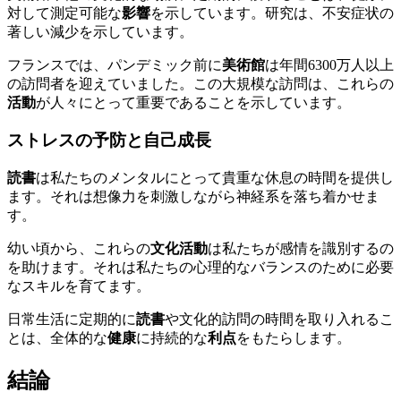
対して測定可能な
影響
を示しています。研究は、不安症状の
著しい減少を示しています。
フランスでは、パンデミック前に
美術館
は年間6300万人以上
の訪問者を迎えていました。この大規模な訪問は、これらの
活動
が人々にとって重要であることを示しています。
ストレスの予防と自己成長
読書
は私たちのメンタルにとって貴重な休息の時間を提供し
ます。それは想像力を刺激しながら神経系を落ち着かせま
す。
幼い頃から、これらの
文化活動
は私たちが感情を識別するの
を助けます。それは私たちの心理的なバランスのために必要
なスキルを育てます。
日常生活に定期的に
読書
や文化的訪問の時間を取り入れるこ
とは、全体的な
健康
に持続的な
利点
をもたらします。
結論