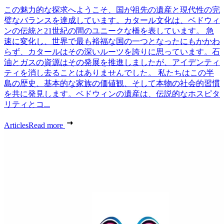
この魅力的な探求へようこそ、国が祖先の遺産と現代性の完
璧なバランスを達成しています。カタール文化は、ベドウィ
ンの伝統と21世紀の間のユニークな橋を表しています。 急
速に変化し、世界で最も裕福な国の一つとなったにもかかわ
らず、カタールはその深いルーツを誇りに思っています。石
油とガスの資源はその発展を推進しましたが、アイデンティ
ティを消し去ることはありませんでした。 私たちはこの半
島の歴史、基本的な家族の価値観、そして本物の社会的習慣
を共に発見します。ベドウィンの遺産は、伝説的なホスピタ
リティとコ...
Articles
Read more