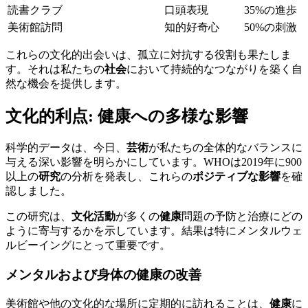
読書クラブ
口頭表現
35%の進歩
美術館訪問
知的好奇心
50%の刺激
これらの文化的出会いは、孤立に対抗する役割も果たしま
す。それは私たちの
社会
において持続的なつながりを築く自
然な機会を提供します。
文化的利点: 健康への多様な影響
科学的データは、今日、
芸術
が私たちの全体的なバランスに
与える深い影響を明らかにしています。WHOは2019年に900
以上の
研究
の分析を発表し、これらの
ポジティブな影響
を確
認しました。
この研究は、
文化活動
が多くの
健康
問題の予防と治療にどの
ように寄与するかを示しています。結果は特にメンタルウェ
ルビーイングにとって重要です。
メンタルおよび身体の健康の改善
美術館や他の文化的な場所に定期的に訪れることは、
健康
に