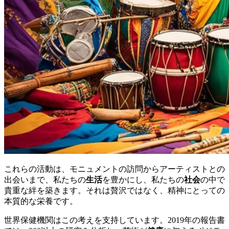
これらの活動は、モニュメントの訪問からアーティストとの
出会いまで、私たちの
生活
を豊かにし、私たちの
社会
の中で
貴重な絆を築きます。それは贅沢ではなく、精神にとっての
本質的な栄養です。
世界保健機関はこの考えを支持しています。2019年の報告書