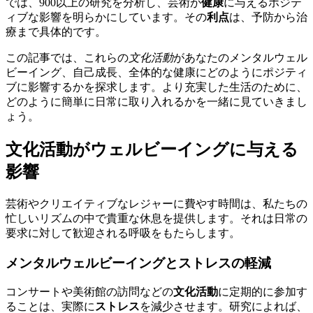
では、900以上の研究を分析し、芸術が
健康
に与えるポジテ
ィブな影響を明らかにしています。その
利点
は、予防から治
療まで具体的です。
この記事では、これらの
文化活動
があなたのメンタルウェル
ビーイング、自己成長、全体的な健康にどのようにポジティ
ブに影響するかを探求します。より充実した生活のために、
どのように簡単に日常に取り入れるかを一緒に見ていきまし
ょう。
文化活動がウェルビーイングに与える
影響
芸術やクリエイティブなレジャーに費やす時間は、私たちの
忙しいリズムの中で貴重な休息を提供します。それは日常の
要求に対して歓迎される呼吸をもたらします。
メンタルウェルビーイングとストレスの軽減
コンサートや美術館の訪問などの
文化活動
に定期的に参加す
ることは、実際に
ストレス
を減少させます。研究によれば、