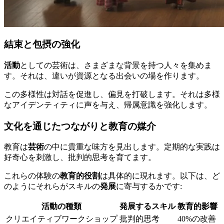
結束と包摂の強化
活動
としての芸術は、さまざまな背景を持つ人々を集めま
す。それは、違いが資源となる出会いの場を作ります。
この多様性は対話を促進し、偏見を打破します。それは多様
なアイデンティティに声を与え、帰属意識を強化します。
文化を通じたつながりと教育の媒介
教育は
芸術
の中に貴重な味方を見出します。定期的な実践は
好奇心を刺激し、批判的思考を育てます。
これらの体験の
教育的役割
は具体的に現れます。以下は、ど
のようにそれらがスキルの
発展
に寄与するかです:
活動の種類
発展するスキル
教育的影響
クリエイティブワークショップ
批判的思考
40%の改善