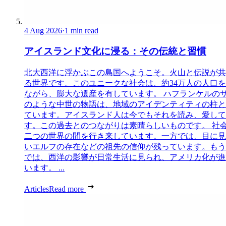
4 Aug 2026
·
1 min read
アイスランド文化に浸る：その伝統と習慣
北大西洋に浮かぶこの島国へようこそ。火山と伝説が共
る世界です。このユニークな社会は、約34万人の人口
ながら、膨大な遺産を有しています。 ハフランケルの
のような中世の物語は、地域のアイデンティティの柱と
ています。アイスランド人は今でもそれを読み、愛して
す。この過去とのつながりは素晴らしいものです。 社
二つの世界の間を行き来しています。一方では、目に見
いエルフの存在などの祖先の信仰が残っています。もう
では、西洋の影響が日常生活に見られ、アメリカ化が進
います。 ...
Articles
Read more