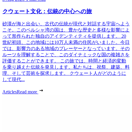
クウェート文化：伝統の中心への旅
砂漠が海と出会い、古代の伝統が現代と対話する宇宙へよう
こそ。このペルシャ湾の国は、豊かな歴史と多様な影響によ
って形作られた独自のアイデンティティを提供します。 20
世紀初頭、この地域には10万人未満の住民がいました。今日
では、影響力のある地域のプレーヤーとなっています。その
ルーツを理解することで、このダイナミックな国の複雑さを
評価することができます。 この旅では、時間と経済的変動
を乗り越えた伝統を発見します。私たちは、祝祭、建築、料
理、そして芸術を探求します。 クウェート人がどのように
して現代...
Articles
Read more