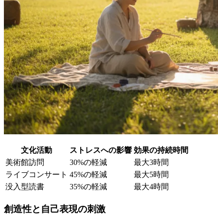
文化活動
ストレスへの影響
効果の持続時間
美術館訪問
30%の軽減
最大3時間
ライブコンサート
45%の軽減
最大5時間
没入型読書
35%の軽減
最大4時間
創造性と自己表現の刺激