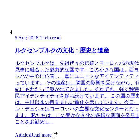
5 Aug 2026
·
1 min read
ルクセンブルクの文化：歴史と遺産
ルクセンブルクは、先祖代々の伝統とヨーロッパの現代
見事に融合した魅力的な国です。この小さな国は、西ヨ
ッパの中心に位置し、真にユニークなアイデンティティ
っています。 その遺産は、隣国の影響を受けながら、
紀にもわたって築かれてきました。それでも、強く独特
民アイデンティティを保ち続けています。 この国の歴
は、中世以来の目覚ましい進化を示しています。今日、
ン・デュシェはヨーロッパの主要な文化センターとなっ
ます。 私たちは、この豊かな文化の多様な側面を発見
ことをお勧めし...
Articles
Read more