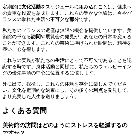
定期的に
文化活動
をスケジュールに組み込むことは、健康へ
の貴重な投資を意味します。これらの豊かな体験は、今やバ
ランスの取れた生活の不可欠な
部分
です。
私たちのフランスの遺産は無限の機会を提供しています。美
術館の単なる
訪問
や展覧会の発見が、あなたの日常を変える
ことができます。これらの芸術に捧げられた瞬間は、精神を
養い、心を癒します。
これらの実践が私たちの
生活
にとって不可欠であることを認
識する
時
です。身体活動と同様に、私たちのウェルビーイン
グの優先事項の中心に位置するに値します。
外に出て、探検し、これらの体験を存分に楽しんでくださ
い。
文化
を定期的な約束にし、その多くの
利点
を発見して、
より充実した人生を送りましょう。
よくある質問
美術館の訪問はどのようにストレスを軽減するの
ですか？