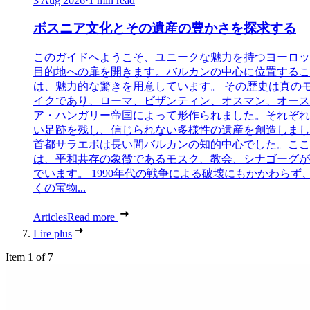
3 Aug 2026
·
1 min read
ボスニア文化とその遺産の豊かさを探求する
このガイドへようこそ、ユニークな魅力を持つヨーロッ
目的地への扉を開きます。バルカンの中心に位置するこ
は、魅力的な驚きを用意しています。 その歴史は真の
イクであり、ローマ、ビザンティン、オスマン、オース
ア・ハンガリー帝国によって形作られました。それぞれ
い足跡を残し、信じられない多様性の遺産を創造しまし
首都サラエボは長い間バルカンの知的中心でした。ここ
は、平和共存の象徴であるモスク、教会、シナゴーグが
でいます。 1990年代の戦争による破壊にもかかわらず
くの宝物...
Articles
Read more
Lire plus
Item 1 of 7